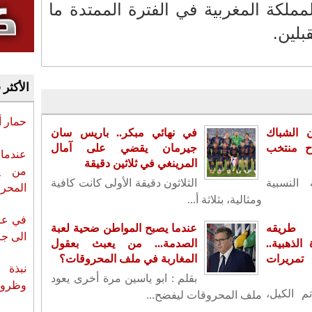
 المملكة المغربية في الفترة الممتدة ما
الأكثر 
حمار 
ن الشباك
في نهائي مبكر.. باريس سان
اح منتخب
جيرمان يقضي على آمال
عندما 
المرينغي في ثلاثين دقيقة
من ي
 النسبية
الثلاثون دقيقة الأولى كانت كافية
المحر
ومثالية، بثلاثة أ...
في عز 
 طريقه
عندما يصبح المواطن ضحية لعبة
الى جزي
لذهبية..
الصدمة... من يعبث بعقول
تمريرات
المغاربة في ملف المحروقات؟
نبذة 
بقلم : ابو ياسين مرة أخرى يعود
وظروف 
م الكيل،
ملف المحروقات ليفضح...