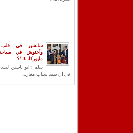
سانشيز في قلب ا
وأخنوش في سياحة 
مايوركا...!!؟؟
بقلم : ابو ياسين ليس
في أن يفقد شباب مغار...