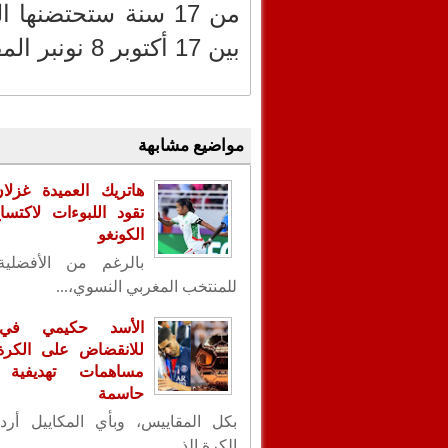
من 17 سنة ستحتضنها
بين 17 أكتوبر 8 نونبر المقبلين.
مواضيع مشابهة
هاتريك العميدة غزلا
تقود اللبوءات لاكتس
الكونغو
بالرغم من الأفضلية
للمنتخب المغربي النسوي،...
الأسد حكيمي في
للانقضاض على الكرة ا
مساهمات تهديفية 
حاسمة
بكل المقاييس، وبأي المكاييل أردت
الكرة الذ...