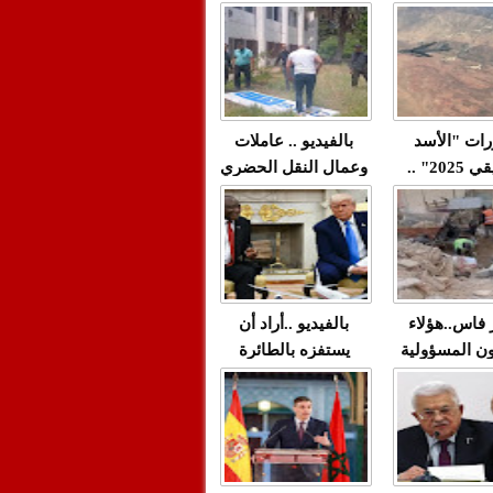
"مولات 88 غرزة"
صادمة وملتمس
 حميد طولست
لا(فيديو)
"الوجهاء"؟/ صمت
 تزداد فيه
وزارة الداخلية؟/أين
 العنف ضد
الوزير التوفيق؟(فيديو)
غيب فيه أحيانًا
لعدالة في
رات "الأسد
بالفيديو .. عاملات
م...
الإفريقي 2025" ..
وعمال النقل الحضري
قاذفة النووية
بفاس يعبرون عن
يب مع ثماني
ارتياحهم بعد إنهاء عقد
مقاتلات من نوع F-16
شركة "سيتي باص"
للقوات الجوية
ية المغربية
ر فاس..هؤلاء
بالفيديو ..أراد أن
ن المسؤولية
يستفزه بالطائرة
ي العمارات
القطرية لكن ترامب
ائية مفتوحة
فضحه أمام العالم
بالحجة والدليل