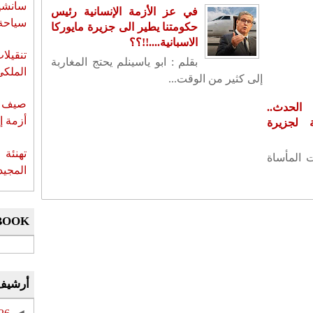
سانشي
في عز الأزمة الإنسانية رئيس
سياحة 
حكومتنا يطير الى جزيرة مايوركا
الاسبانية....!!؟؟
تنقيل
بقلم : ابو ياسينلم يحتج المغاربة
الملكي
إلى كثير من الوقت...
صيف س
لحدث..
أزمة إ
لجزيرة
تهنئة 
ت المأساة
المجيد
BOOK
أرشيف