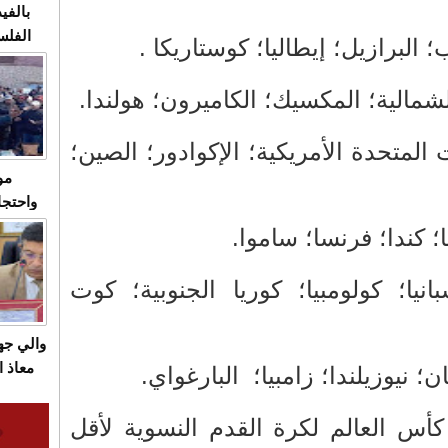
بالفيد
الفلس
البرازيل؛ إيطاليا؛ كوستاريكا .
ويهاجم
قاسية
لشمالية؛ المكسيك؛ الكاميرون؛ هولندا.
ت المتحدة الأمريكية؛ الإكوادور؛ الصين؛
مو
واحتجا
الأسبو
؛ كندا؛ فرنسا؛ ساموا.
الصام
بـ"الص
نيا؛ كولومبيا؛ كوريا الجنوبية؛ كوت
يرد با
والي ج
معاذ ا
؛ نيوزيلندا؛ زامبيا؛
البارغواي.
معانا
والعم
أس العالم لكرة القدم النسوية لأقل
سيتي 