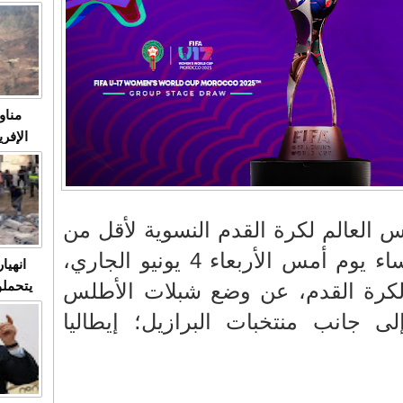
متابعة
مثا
في زمن
حالات
النساء وي
صدى ا
مناو
ردهات ال
شاهد ال
في تدر
تابعة 
 العالم لكرة القدم النسوية لأقل من
الملك
17 سنة، التي أجريت مساء يوم أمس الأربعاء 4 يونيو الجاري،
انهيا
رة القدم، عن وضع شبلات الأطلس
يتحملو
ومآس
ى جانب منتخبات البرازيل؛ إيطاليا
العشو