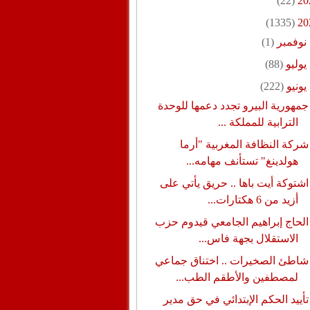
(22)
20
(1335)
20
نوفمبر
(1)
يوليو
(88)
يونيو
(222)
جمهورية البيرو تجدد دعمها للوحدة
الترابية للمملكة ...
شركة النظافة المغربية "أرما
هولدينغ" تستأنف مهامه...
اشتوكة أيت باها .. حريق يأتي على
أزيد من 6 هكتارات...
الحاج إبراهيم الجامعي قيدوم حزب
الاستقلال بجهة فاس...
شاطئ الصخيرات .. اختناق جماعي
لمصطفين والأطقم الطب...
تأييد الحكم الإبتدائي في حق مدير