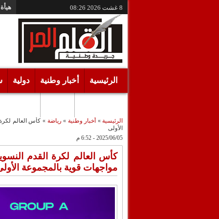
هيأة 
8 غشت 2026
08:26
الرئيسية
أخبار وطنية
دولية
س
أقـلام حـرة
مرئيات
الرئيسية
»
أخبار وطنية
»
رياضة
»
الأولى
2025/06/05 - 6:52 م
مواجهات قوية بالمجموعة الأولى