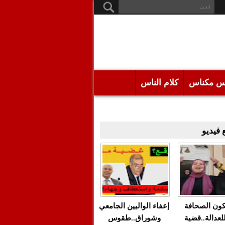
س مكناس
كلام الناس
فيديو
كون الصحافة
إعفاء الواليين الجامعي
للعدالة..قضية
وشوراق..طقوس