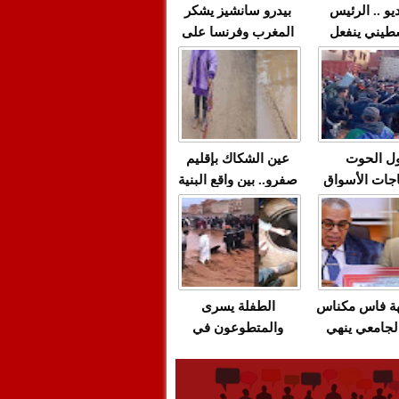
يو .. الرئيس
بيدرو سانشيز يشكر
طيني ينفعل
المغرب وفرنسا على
 حماس بألفاظ
استعادة الكهرباء عقب
 على الهواء
انقطاعه في شبه
الجزيرة الإيبيرية
(فيديو)
ل الحوت
عين الشكاك بإقليم
جات الأسواق
صفرو.. بين واقع البنية
عية/الاحتقان
التحتية المهترئة
ت والتراشق
والحملات الانتخابية
ناديق"/أخنوش
المبكرة(فيديو)
لصمت المريب
هة فاس مكناس
الطفلة يسرى
لجامعي ينهي
والمتطوعون في
ة المواطنين
بركان..أشغال معطوبة
ال مع شركة
وقنوات صرف صحي
باص + وثيقة
تقتل والمحاسبة يجب