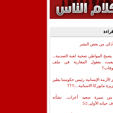
وفيديو
أن تطال المسؤولين
قراءة
أذكى من بعض البشر
يصبح المواطن ضحية لعبة الصدمة...
عبث بعقول المغاربة في ملف
وقات؟
الأزمة الإنسانية رئيس حكومتنا يطير
رة مايوركا الاسبانية....!!؟؟
من سيرة سعيد أعراب.. نشأته
حياته الأولى 5/2