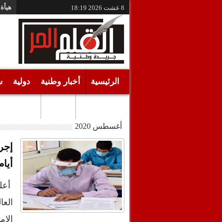
هيأة 
8 غشت 2026
18:19
الرئيسية
أخبار وطنية
دولية
س
أقـلام حـرة
مرئيات
أغسطس 2020
إجرا
أيام 1 و2 و3 أكتوبر 
أعلن
العا