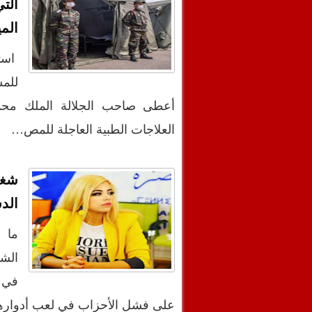
الت
الم
استف
للم
أعطى صاحب الجلالة الملك محمد 
العلاجات الطبية العاجلة للمص…
شغب
الد
ما 
الشب
في م
على فشل الأحزاب في لعب أدواره