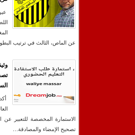
عين 
اللط
المغ
عن الماص، الثالث في ترتيب البطول
وثي
تصح
الس
أكدت
الع
الاستمارة المخصصة للتعبير عن ا
تصحيح الإمضاء والمصادقة…