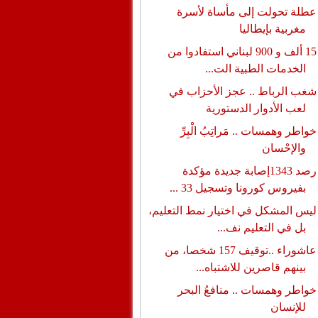
عطلة تحولت إلى مأساة لأسرة
مغربية بإيطاليا
15 ألف و 900 لبناني استفادوا من
الخدمات الطبية الت...
شغب الرباط .. عجز الأحزاب في
لعب الأدوار الدستورية
خواطر وهمسات .. مَراتِبُ الْبِرِّ
والإحْسان
رصد 1343إصابة جديدة مؤكدة
بفيروس كورونا وتسجيل 33 ...
ليس المشكل في اختيار نمط التعليم،
بل في التعليم نف...
عاشوراء ..توقيف 157 شخصا، من
بينهم قاصرين للاشتباه...
خواطر وهمسات .. منافعُ البحر
للإنسان