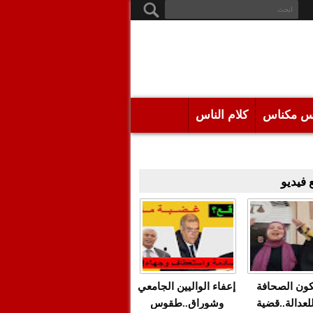
س مكناس
كلام الناس
فيديو
كون الصحافة
إعفاء الواليين الجامعي
للعدالة..قضية
وشوراق..طقوس