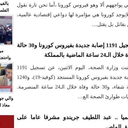
بالفيد
 يواجههم ألا وهو فيروس كورونا ،أما نحن تارة نقول
الفلس
ايوجد كورونا هي مؤامرة لها دواعي إقتصادية عالمية،
ويهاجم
 بقاتل بل يقتل…
قاسية
تسجيل 1191 إصابة جديدة بفيروس كورونا و30 حالة
مو
الـ24 ساعة الماضية بالمملكة
واحتجا
الأسبو
أعلنت وزارة الصحة، اليوم الاثنين، عن تسجيل 1191
الصام
إصابة جديدة بفيروس كورونا المستجد (كوفيد-19)، و1240
بـ"الص
يرد با
حالة شفاء، و30 حالة وفاة خلال الـ24 ساعة المنصرمة.
يات طوارئ الصحة الع…
والي ج
معاذ ا
معانا
يا .. عبد اللطيف جريندو مشرفا عاما على
والعم
سيتي 
ق الماص