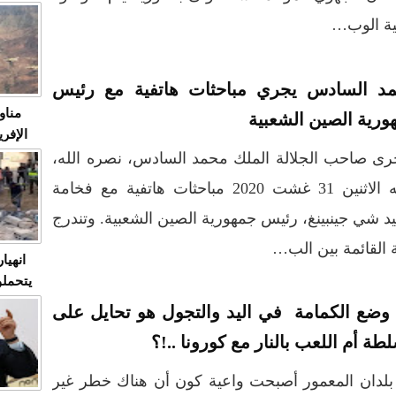
متابعة
مثا
في زمن
حالات
النساء وي
د السادس يجري مباحثات هاتفية مع رئيس
صدى ا
مناو
ورية الصين الشعبية
ردهات ال
شاهد ال
ى صاحب الجلالة الملك محمد السادس، نصره الله،
في تدر
يومه الاثنين 31 غشت 2020 مباحثات هاتفية مع فخامة
د شي جينبينغ، رئيس جمهورية الصين الشعبية. وتندرج
تابعة 
الملك
 القائمة بين الب…
انهيا
يتحملو
ومآس
وضع الكمامة في اليد والتجول هو تحايل على
العشو
طة أم اللعب بالنار مع كورونا ..!؟
لدان المعمور أصبحت واعية كون أن هناك خطر غير