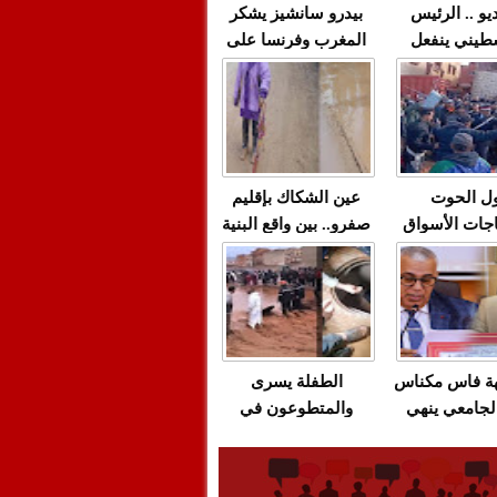
يو .. الرئيس
بيدرو سانشيز يشكر
طيني ينفعل
المغرب وفرنسا على
 حماس بألفاظ
استعادة الكهرباء عقب
 على الهواء
انقطاعه في شبه
الجزيرة الإيبيرية
(فيديو)
ل الحوت
عين الشكاك بإقليم
جات الأسواق
صفرو.. بين واقع البنية
عية/الاحتقان
التحتية المهترئة
ت والتراشق
والحملات الانتخابية
ناديق"/أخنوش
المبكرة(فيديو)
لصمت المريب
هة فاس مكناس
الطفلة يسرى
لجامعي ينهي
والمتطوعون في
ة المواطنين
بركان..أشغال معطوبة
ال مع شركة
وقنوات صرف صحي
باص + وثيقة
تقتل والمحاسبة يجب