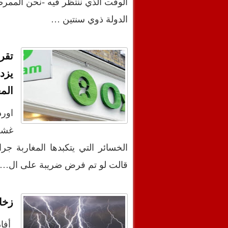
الوقت الذي ننتظر فيه -نحن الممرض
الدولة ذوي سنتين …
تقري
يزد
المغ
غشت
الخسائر التي يتكبدها المغاربة 
قالت لو تم فرض ضريبة على ال…
زخا
أفاد