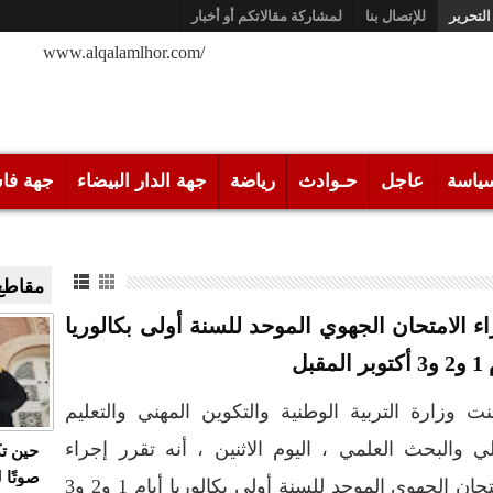
التحرير
للإتصال بنا
لمشاركة مقالاتكم أو أخبار
/www.alqalamlhor.com
ياسة
عاجل
حـوادث
رياضة
جهة الدار البيضاء
جهة فا
مقاطع 
ء الامتحان الجهوي الموحد للسنة أولى بكالوريا
المقبل
ت وزارة التربية الوطنية والتكوين المهني والتعليم
لي والبحث العلمي ، اليوم الاثنين ، أنه تقرر إجراء
حين ت
صوتًا 
الامتحان الجهوي الموحد للسنة أولى بكالوريا أيام 1 و2 و3