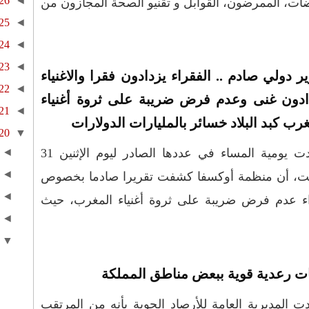
26
◄
ات، الممرضون، القوابل و تقنيو الصحة المجازون من
25
◄
24
◄
23
◄
ر دولي صادم .. الفقراء يزدادون فقرا والاغنياء
22
◄
ادون غنى وعدم فرض ضريبة على ثروة أغنياء
21
◄
رب كبد البلاد خسائر بالمليارات الدولارات
20
▼
اوردت يومية المساء في عددها الصادر ليوم الإثنين 31
◄
◄
، أن منظمة أوكسفا كشفت تقريرا صادما بخصوص
◄
جراء عدم فرض ضريبة على ثروة أغنياء المغرب، حيث
◄
▼
ت رعدية قوية ببعض مناطق المملكة
ت المديرية العامة للأرصاد الجوية بأنه من المرتقب