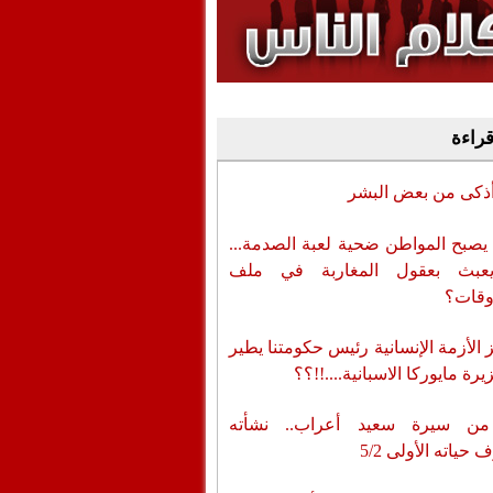
وفيديو
أن تطال المسؤولين
قراءة
أذكى من بعض البشر
يصبح المواطن ضحية لعبة الصدمة...
عبث بعقول المغاربة في ملف
وقات؟
الأزمة الإنسانية رئيس حكومتنا يطير
رة مايوركا الاسبانية....!!؟؟
من سيرة سعيد أعراب.. نشأته
حياته الأولى 5/2