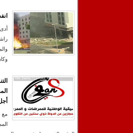
انف
أدى 
راش
والم
وكان
الت
الم
أجل 
مع ا
المم