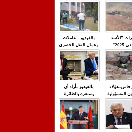
"مولات 88 غرزة"
صادمة وملتمس
 حميد طولست
لا(فيديو)
"الوجهاء"؟/ صمت
 تزداد فيه
وزارة الداخلية؟/أين
 العنف ضد
الوزير التوفيق؟(فيديو)
غيب فيه أحيانًا
لعدالة في
رات "الأسد
بالفيديو .. عاملات
م...
الإفريقي 2025" ..
وعمال النقل الحضري
قاذفة النووية
بفاس يعبرون عن
يب مع ثماني
ارتياحهم بعد إنهاء عقد
مقاتلات من نوع F-16
شركة "سيتي باص"
للقوات الجوية
ية المغربية
ر فاس..هؤلاء
بالفيديو ..أراد أن
ن المسؤولية
يستفزه بالطائرة
ي العمارات
القطرية لكن ترامب
ائية مفتوحة
فضحه أمام العالم
بالحجة والدليل