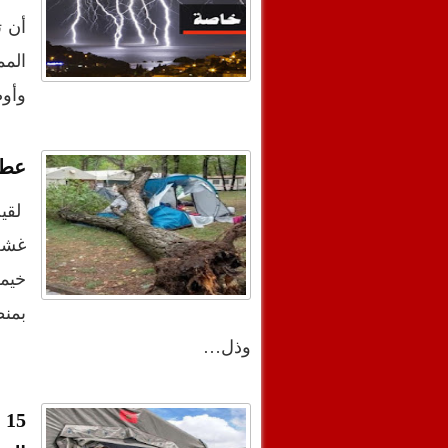
أن ت
المم
وأو
عطل
خيمة
بمنط
وذل…