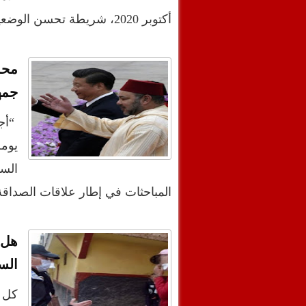
أكتوبر 2020، شريطة تحسن الوضعية الوب…
محم
جمه
“أجر
السي
المباحثات في إطار علاقات الصداقة
هل 
السل
كل ب