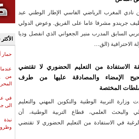
نادي المغرب الرياضي الفاسي الإطار الوطني عبد
يف جريندو مشرفا عاما على الفريق. وعوض الدولي
ربي السابق المدرب منير الجعواني الذي انفصل وديا
الأكثر 
ة الاحترافية (الق…
حمار 
قة الاستفادة من التعليم الحضوري لا تقتضي
عندما 
من ي
يح الإمضاء والمصادقة عليها من طرف
المحر
لطات المختصة
في عز 
 وزارة التربية الوطنية والتكوين المهني والتعليم
الى جزي
الي والبحث العلمي، قطاع التربية الوطنية، أن
نبذة 
لرغبة في الاستفادة من التعليم الحضوري لا تقتضي
وظروف 