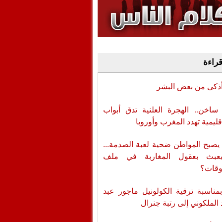
وفيديو
أن تطال المسؤولين
قراءة
أذكى من بعض البشر
اخن.. الهجرة العلنية تدق أبواب
قليمية تهدد المغرب وأوروبا
يصبح المواطن ضحية لعبة الصدمة...
عبث بعقول المغاربة في ملف
وقات؟
بمناسبة ترقية الكولونيل ماجور عبد
 الملكوني إلى رتبة جنرال