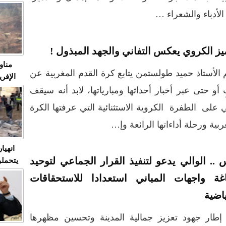
متابعة
الأدباء والشعراء …
مثا
في زمن
حالات
النساء وي
يز الكروي يعكس التفاني والجهد المبذول !
صدى ا
مناو
ردهات ال
 الأستاذ حميد طولستمن يتابع كرة القدم المغربية عن
شاهد ال
 أو حتى عبر أخبار أحداثها ومبارياتها، لابد أنه سيقف
في تدر
 على الطفرة الكروية الاستثنائية التي عرفتها الكرة
ربية ورحلة أداءاتها الرائعة وإ…
تابعة 
الملك
انهيا
 .. الوالي يدعو لتنفيذ القرار الجماعي لتوحيد
يتحملو
ومآس
غة واجهات المباني استعدادا للاستحقاقات
العشو
اضية
إطار جهود تعزيز جمالية المدينة وتحسين مظهرها