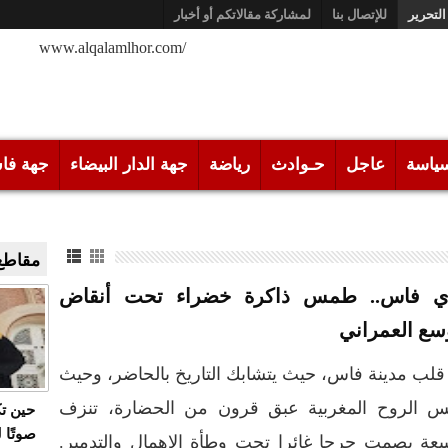
التحرير
للإتصال بنا
لمشاركة مقالاتكم أو أخبار
/www.alqalamlhor.com
ياسة
عاجل
حـوادث
رياضة
جهة الدار البيضاء
جهة فا
مقاطع 
ي فاس.. طمس ذاكرة خضراء تحت أنقاض
وسع العمراني
لب مدينة فاس، حيث يتشابك التاريخ بالحاضر، وحيث
فس الروح المغربية عبق قرون من الحضارة، تنزف
حين ت
صوتًا 
يعة بصمت جرحا غائرا تحت وطأة الإهمال والتدمير.