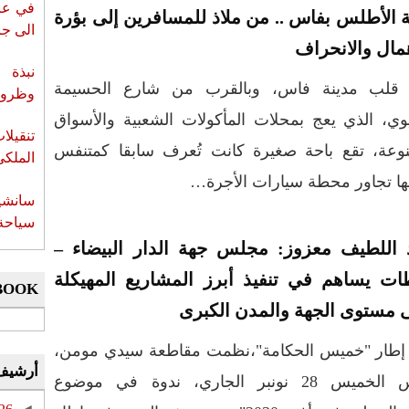
في عز 
ة الأطلس بفاس .. من ملاذ للمسافرين إلى بؤرة
الى جزي
همال والانحراف
نبذة 
قلب مدينة فاس، وبالقرب من شارع الحسيمة
وظروف 
وي، الذي يعج بمحلات المأكولات الشعبية والأسواق
تنقيل
نوعة، تقع باحة صغيرة كانت تُعرف سابقا كمتنفس
الملكي
ها تجاور محطة سيارات الأجرة…
سانشي
سياحة 
 اللطيف معزوز: مجلس جهة الدار البيضاء –
ت يساهم في تنفيذ أبرز المشاريع المهيكلة
BOOK
 مستوى الجهة والمدن الكبرى
إطار "خميس الحكامة"،نظمت مقاطعة سيدي مومن،
أرشيف
أمس الخميس 28 نونبر الجاري، ندوة في موضوع