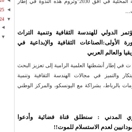
26
◄
"الجماعات الترابية ورهانات التنمية المحلية في أفق 2030"وتروم هذه الندوة في إطار
25
◄
ت…
24
▼
◄
ؤتمر الدولي للهندسة الثقافية وتنمية التراث
▼
ورة الأولى:الصناعات الثقافية والإبداعية في
قيا والعالم العربي
ت في إطار أنشطتها العلمية الرامية إلى تعزيز البحث
بتكار والتميز في مجالات الهندسة الثقافية وتنمية
ات بالرباط، بشراكة مع اليونسكو، والمركز الوطني
ي المدني : سنطلق قناة فضائية وأدعوا
ودانيين لعدم الاستسلام للموت!!