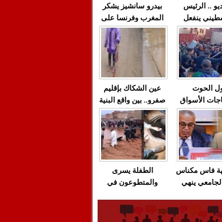
يو .. الرئيس
بيدرو سانشيز يشكر
طيني ينفعل
المغرب وفرنسا على
 حماس بألفاظ
استعادة الكهرباء عقب
 على الهواء
انقطاعه في شبه
الجزيرة الإيبيرية
(فيديو)
ل الحوت
عين الشكاك بإقليم
جات الأسواق
صفرو.. بين واقع البنية
عية/الاحتقان
التحتية المهترئة
ت والتراشق
والحملات الانتخابية
ناديق"/أخنوش
المبكرة(فيديو)
لصمت المريب
هة فاس مكناس
الطفلة يسرى
لجامعي ينهي
والمتطوعون في
ة المواطنين
بركان..أشغال معطوبة
ال مع شركة
وقنوات صرف صحي
باص + وثيقة
تقتل والمحاسبة يجب