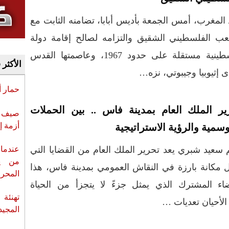
المغرب، أمس الجمعة بأديس أبابا، تضامنه الثابت مع
ب الفلسطيني الشقيق والتزامه لصالح إقامة دولة
فلسطينية مستقلة على حدود 1967، وعاصمتها القدس
الأكثر 
إثيوبيا وجيبوتي، نزه…
حمار 
ير الملك العام بمدينة فاس .. بين الحملات
صيف س
أزمة إ
سمية والرؤية الاستراتيجية
 سعيد شبري يعد تحرير الملك العام من القضايا التي
عندما 
من ي
 مكانة بارزة في النقاش العمومي بمدينة فاس، هذا
المحر
اء المشترك الذي يمثل جزءً لا يتجزأ من الحياة
تهنئة 
الأحيان تعديات …
المجيد