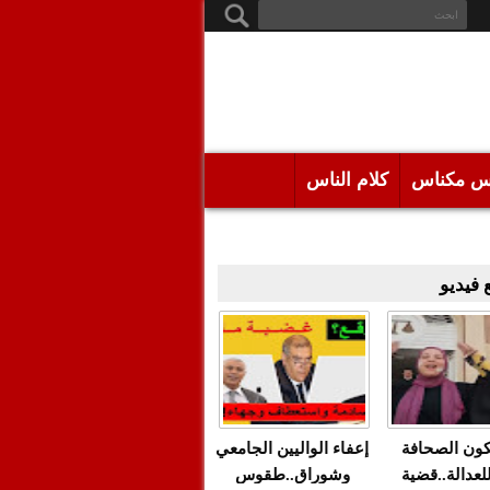
س مكناس
كلام الناس
فيديو
كون الصحافة
إعفاء الواليين الجامعي
للعدالة..قضية
وشوراق..طقوس