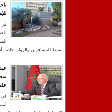
باح
للإ
في 
الحي
المت
بسيط للمسافرين والزوار، خاصة أن
عبد
سطا
على
في 