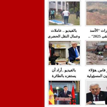
"مولات 88 غرزة"
صادمة وملتمس
 حميد طولست
لا(فيديو)
"الوجهاء"؟/ صمت
 تزداد فيه
وزارة الداخلية؟/أين
 العنف ضد
الوزير التوفيق؟(فيديو)
غيب فيه أحيانًا
لعدالة في
رات "الأسد
بالفيديو .. عاملات
م...
الإفريقي 2025" ..
وعمال النقل الحضري
قاذفة النووية
بفاس يعبرون عن
يب مع ثماني
ارتياحهم بعد إنهاء عقد
مقاتلات من نوع F-16
شركة "سيتي باص"
للقوات الجوية
ية المغربية
ر فاس..هؤلاء
بالفيديو ..أراد أن
ن المسؤولية
يستفزه بالطائرة
ي العمارات
القطرية لكن ترامب
ائية مفتوحة
فضحه أمام العالم
بالحجة والدليل