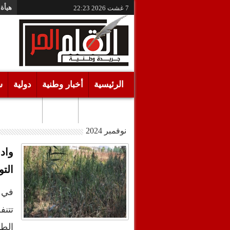
هيأة 
7 غشت 2026
22:23
الرئيسية
أخبار وطنية
دولية
س
أقـلام حـرة
مرئيات
نوفمبر 2024
واد
الت
في ق
تتن
الطب