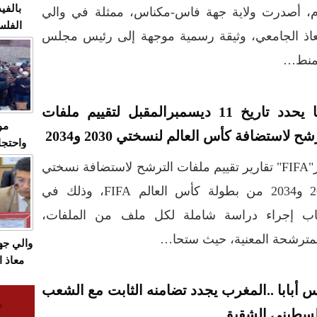
بالفيد
ام، أصدرت ولاية جهة فاس-مكناس، ممثلة في والي
الفلس
عاذ الجامعي، وثيقة رسمية موجهة إلى رئيس مجلس
ويهاجم
منط…
قاسية
فيفا يحدد تاريخ 11 ديسمبرالمقبل لتقييم ملفات
مو
شح لاستضافة كأس العالم لنسختي 2030 و2034
واحتجا
الأسبو
نشر"FIFA" تقارير تقييم ملفات الترشح لاستضافة نسختي
الصام
2030 و2034 من بطولة كأس العالم FIFA، وذلك في
بـ"الص
يرد با
اب إجراء دراسة شاملة لكل ملف من الملفات،
 المترشحة المعنية، حيث ستحا…
والي ج
معاذ ا
معانا
س أبابا ..المغرب يجدد تضامنه الثابت مع الشعب
والعم
سيتي 
لسطيني الشقيق