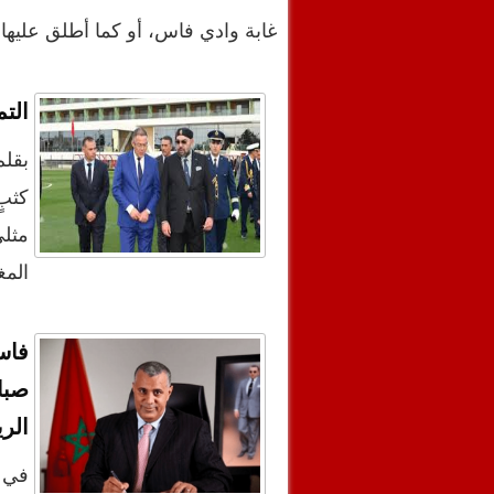
غابة وادي فاس، أو كما أطلق عليها 
التم
بقلم
كثبٍ
مثلي
المغ
فاس
صبا
الري
في 