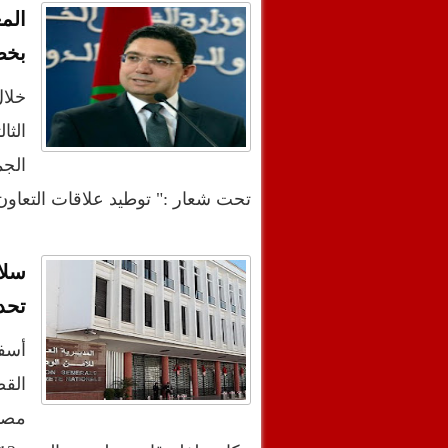
الم
بخص
خلال
الثا
تحت شعار :" توطيد علاقات التعاون
سلا
تحدي
أسفر
الق
مصال