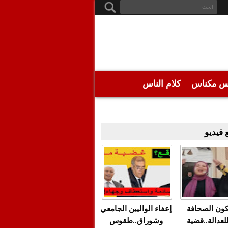
س مكناس
كلام الناس
فيديو
كون الصحافة
إعفاء الواليين الجامعي
للعدالة..قضية
وشوراق..طقوس