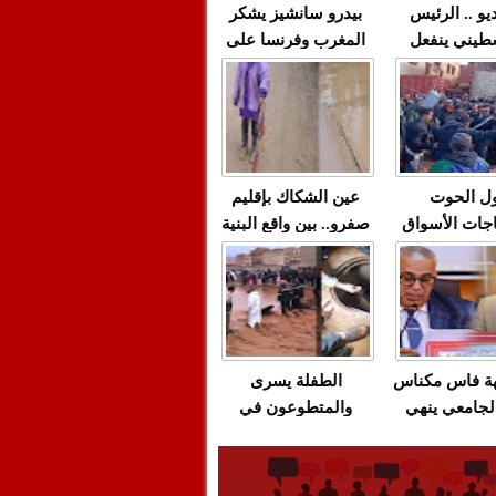
يو .. الرئيس
بيدرو سانشيز يشكر
طيني ينفعل
المغرب وفرنسا على
 حماس بألفاظ
استعادة الكهرباء عقب
 على الهواء
انقطاعه في شبه
الجزيرة الإيبيرية
(فيديو)
ل الحوت
عين الشكاك بإقليم
جات الأسواق
صفرو.. بين واقع البنية
عية/الاحتقان
التحتية المهترئة
ت والتراشق
والحملات الانتخابية
ناديق"/أخنوش
المبكرة(فيديو)
لصمت المريب
هة فاس مكناس
الطفلة يسرى
لجامعي ينهي
والمتطوعون في
ة المواطنين
بركان..أشغال معطوبة
ال مع شركة
وقنوات صرف صحي
باص + وثيقة
تقتل والمحاسبة يجب