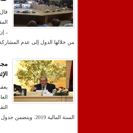
قال 
المق
، إن
من خلالها الدول إلى عدم المشار
مجل
الإث
التق
السنة المالية 2019. ويتضمن جدول الأعمال الم…