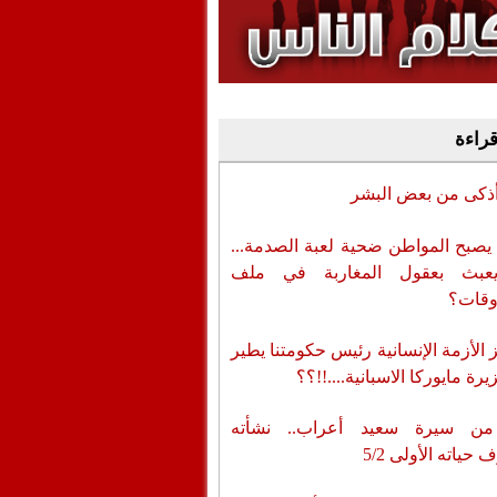
وفيديو
أن تطال المسؤولين
قراءة
أذكى من بعض البشر
يصبح المواطن ضحية لعبة الصدمة...
عبث بعقول المغاربة في ملف
وقات؟
الأزمة الإنسانية رئيس حكومتنا يطير
رة مايوركا الاسبانية....!!؟؟
من سيرة سعيد أعراب.. نشأته
حياته الأولى 5/2