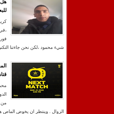
هل 
للب
كريم
،في 
فور
شيء محمود ،لكن نحن جاءتنا التكنول
الم
قتاة
محم
من ق
الزوال . وينتظر ان يخوض الماص هذ