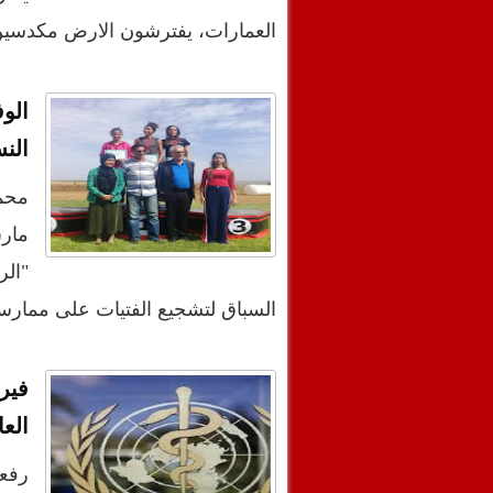
العمارات، يفترشون الارض مكدسين
الو
الن
مار
"الر
السباق لتشجيع الفتيات على ممارس
فير
العا
رفع