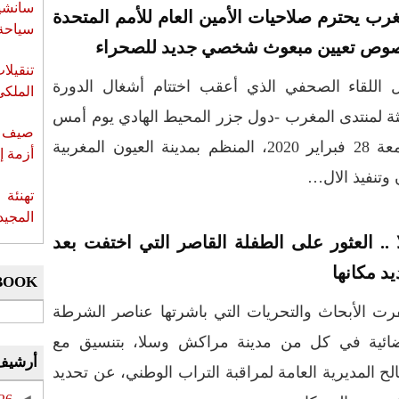
سانشي
غرب يحترم صلاحيات الأمين العام للأمم المتحدة
سياحة 
وص تعيين مبعوث شخصي جديد للصحراء
تنقيل
 اللقاء الصحفي الذي أعقب اختتام أشغال الدورة
الملكي
لثة لمنتدى المغرب -دول جزر المحيط الهادي يوم أمس
صيف س
الجمعة 28 فبراير 2020، المنظم بمدينة العيون المغربية
أزمة إ
 وتنفيذ الال…
تهنئة 
المجيد
 .. العثور على الطفلة القاصر التي اختفت بعد
د مكانها
BOOK
ت الأبحاث والتحريات التي باشرتها عناصر الشرطة
ضائية في كل من مدينة مراكش وسلا، بتنسيق مع
أرشيف
ح المديرية العامة لمراقبة التراب الوطني، عن تحديد