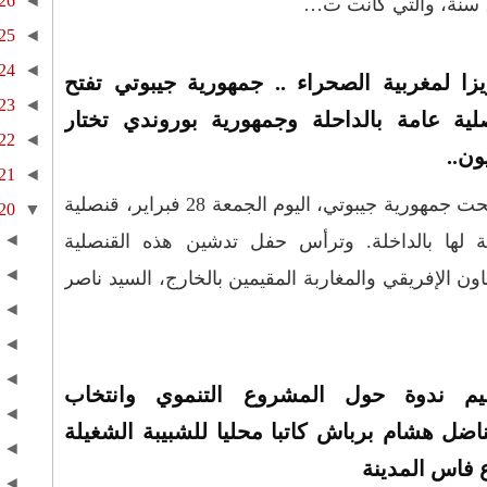
26
◄
25
◄
24
◄
يزا لمغربية الصحراء .. جمهورية جيبوتي تفتح
23
◄
لية عامة بالداحلة وجمهورية بوروندي تختار
22
◄
ون..
21
◄
افتتحت جمهورية جيبوتي، اليوم الجمعة 28 فبراير، قنصلية
20
▼
ة لها بالداخلة. وترأس حفل تدشين هذه القنصلية
◄
◄
اون الإفريقي والمغاربة المقيمين بالخارج، السيد ناصر
◄
◄
◄
يم ندوة حول المشروع التنموي وانتخاب
◄
ناضل هشام برباش كاتبا محليا للشبيبة الشغيلة
◄
 فاس المدينة
◄