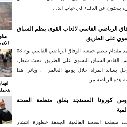
متابعة
، يبحثون عن الدفء في غياب الد…
مثا
في زمن
حالات
النساء وي
فاق الرياضي الفاسي لالعاب القوى ينظم السباق
صدى ا
مناو
سوي على الطريق
ردهات ال
شاهد ال
محمد مقدام تنظم جمعية الوفاق الرياضي الفاسي يوم 08
في تدر
س القادم السباق النسوي على الطريق، تحث شعار:
جل يساند المراة خلال يومها العالمي" . وياتي هذا
تابعة 
الملك
ة هذه الرياضة من …
انهيا
يتحملو
ومآس
وس كورونا المستجد يقلق منظمة الصحة
العشو
لمية
ت منظمة الصحة العالمية الجمعة خطورة انتشار