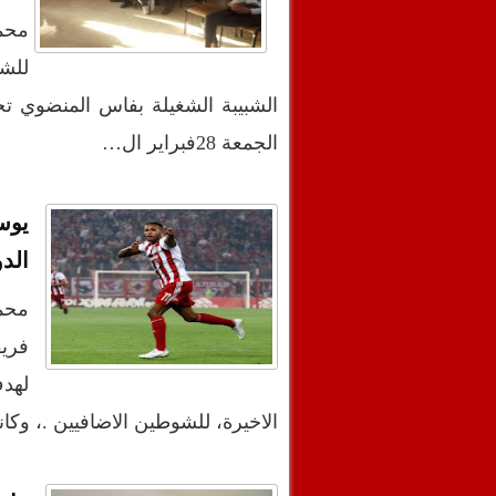
محمد
للشغ
الشبيبة الشغيلة بفاس المنضوي تحت
الجمعة 28فبراير ال…
يوس
الدور16لبطولة
محمد
لهد
الاخيرة، للشوطين الاضافيين .، و