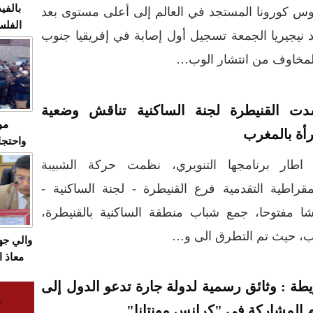
بالفيد
س كورونا المستجد في العالم إلى أعلى مستوى بعد
الفلس
د نيجيريا الجمعة تسجيل أول إصابة في إفريقيا جنوب
ويهاجم
لمخاوف من انتشار الوب…
قاسية
ت القنيطرة لجنة الساكنية تناقش وضعية
مو
رأة بالمغرب
واحتجا
الأسبو
اطار برنامجها التنويري، نظمت حركة الشبيبة
الصام
مقراطية التقدمية فرع القنيطرة - لجنة الساكنية -
بـ"الص
يرد با
ا مفتوحا، جمع شباب منطقة الساكنية بالقنيطرة،
ب، حيث تم التطرق الى و…
والي ج
معاذ ا
معانا
يطة : وثائق رسمية لدولة جارة تدعو الدول إلى
والعم
سيتي 
 المشاركة في "كرانس مونتانا"