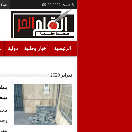
هيأة 
8 غشت 2026
09:22
الرئيسية
أخبار وطنية
دولية
س
أقـلام حـرة
مرئيات
فبراير 2020
مشر
بمح
محم
وجدو
يتف