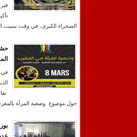
فيرو
تأكي
الصحراء الكبرى، في وقت سببت ا
حشد
الم
في 
الدي
نقاش
حول موضوع وضعية المرأة بالمغر
بور
عدم