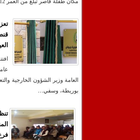
مكان طفلة قاصر تبلغ من العمر 12 سنة، والتي كانت ت…
تعز
قنص
العي
عام
العامة وزير الشؤون الخارجية والتع
بوريطة، وسفي…
تنظ
الم
فرع