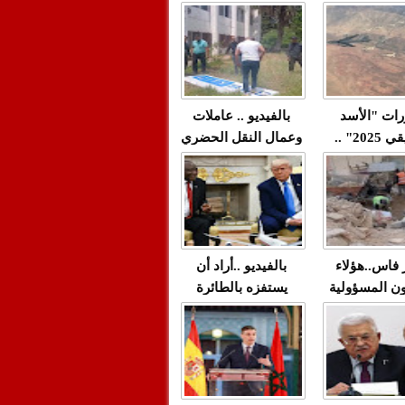
"مولات 88 غرزة"
صادمة وملتمس
 حميد طولست
لا(فيديو)
"الوجهاء"؟/ صمت
 تزداد فيه
وزارة الداخلية؟/أين
 العنف ضد
الوزير التوفيق؟(فيديو)
غيب فيه أحيانًا
لعدالة في
رات "الأسد
بالفيديو .. عاملات
م...
الإفريقي 2025" ..
وعمال النقل الحضري
قاذفة النووية
بفاس يعبرون عن
يب مع ثماني
ارتياحهم بعد إنهاء عقد
مقاتلات من نوع F-16
شركة "سيتي باص"
للقوات الجوية
ية المغربية
ر فاس..هؤلاء
بالفيديو ..أراد أن
ن المسؤولية
يستفزه بالطائرة
ي العمارات
القطرية لكن ترامب
ائية مفتوحة
فضحه أمام العالم
بالحجة والدليل