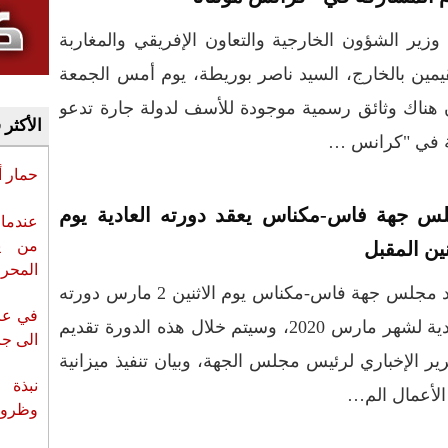
وزير الشؤون الخارجية والتعاون الإفريقي والمغاربة
يمين بالخارج، السيد ناصر بوريطة، يوم أمس الجمعة
 هناك وثائق رسمية موجودة للأسف لدولة جارة تدعو
الأكثر 
كة في "كرانس …
حمار 
س جهة فاس-مكناس يعقد دورته العادية يوم
عندما 
من ي
نين المقبل
المحر
يعقد مجلس جهة فاس-مكناس يوم الاثنين 2 مارس دورته
في عز 
العادية لشهر مارس 2020، وسيتم خلال هذه الدورة تقديم
الى جزي
رير الإخباري لرئيس مجلس الجهة، وبيان تنفيذ ميزانية
نبذة 
وظروف 