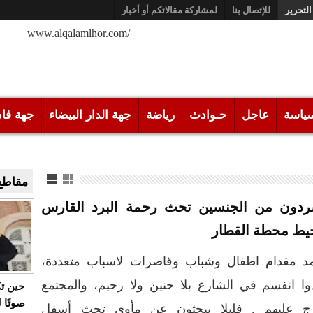
التحرير
للإتصال بنا
لمشاركة مقالاتكم أو أخبار
/www.alqalamlhor.com
ياسة
عاجل
حـوادث
رياضة
جهة الدار البيضاء
جهة فا
مقاطع 
دون من الجنسين تحث رحمة البرد القارس
يط محطة القطار
د مقدام اطفال وشباب وقاصرات لاسباب متعددة،
ا انفسم في الشارع بلا حنين ولا رحيم، والمجتمع
حين ت
صوتًا 
رج عليهم . فليلا يبحثون عن مأوى تحث أسفل