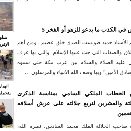
متابعة
مثا
في زمن
حالات
النساء وي
في الكذب ما يدعو للزهو أو الفخر 5
صدى ا
مناو
ردهات ال
 الأستاذ حميد طولست الصدق خلق عظيم ، ومن أهم
شاهد ال
لاق والصفات التي حث عليها الإسلام، والتي بها عرف
في تدر
بي عليه الصلاة والسلام بين عرب مكة حتى سموه
صادق الأمين" وبها وصف الله الانبياء والمرسلون …
تابعة 
الملك
انهيا
الخطاب الملكي السامي بمناسبة الذكرى
يتحملو
ومآس
الثة والعشرين لتربع جلالته على عرش أسلافه
العشو
نعمين
 صاحب الجلالة الملك محمد السادس، نصره الله،