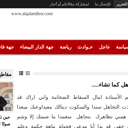
التحرير
للإتصال بنا
لمشاركة مقالاتكم أو أخبار
/www.alqalamlhor.com
ياسة
عاجل
حـوادث
رياضة
جهة الدار البيضاء
جهة فا
مقاطع 
ل كما تشاء.....
م الأستاذة امال السقاط الضخامة واني اراك قد
ت التجاهل سندا والسكوت دينالك معبداوعنك مبعدا
 همني تظاهرك بتجاهل متعمدا ما صمتك إلا وشم
حين ت
صوتًا 
 خفي قد بدا أيا مدعي فحولة نباهة حكمة وعلم