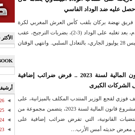
حصل عليه ضد الوداد الفاسي
 فريق نهضة بركان بلقب كأس العرش المغربي لكرة
القدم، بعد تغلبه على الوداد (3-2)، بضربات الترجيح، عقب
الأكثر 
نهاية المباراة التي جرت أمس الخميس 28 يوليوز الجاري، بالتعادل السلبي. وانتهى الوقتان
BOOK
قانون المالية لسنة 2023 .. فرض ضرائب إضافية
 الشركات الكبرى
أرشيف
فوزي لقجع الوزير المنتدب المكلف بالميزانية، على
26
◄
أن مشروع قانون المالية لسنة 2023، يتضمن مجموعة من
25
◄
قتضيات القانونية، التي تفرض ضرائب إضافية على
24
◄
ي معرض حديثه أمس الأرب…
23
◄