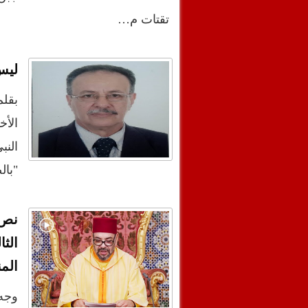
تقتات م…
ليس 
بقلم
الأخ
الن
"بال
نص 
الث
الم
وجه