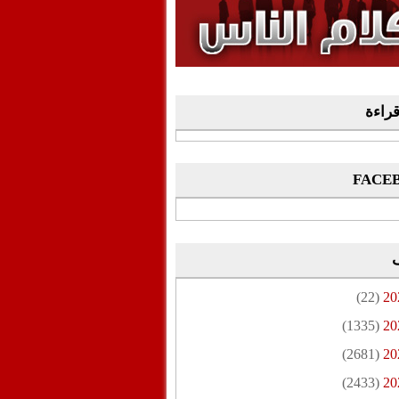
وفيديو
أن تطال المسؤولين
قراءة
FACE
(22)
20
(1335)
20
(2681)
20
(2433)
20