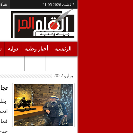
هيأة 
7 غشت 2026
21:05
الرئيسية
أخبار وطنية
دولية
س
أقـلام حـرة
مرئيات
يوليو 2022
تجاه
بقل
اتخذ
فما
جبن