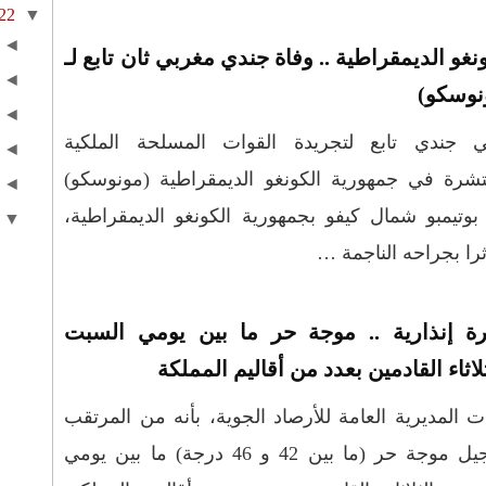
22
▼
◄
نغو الديمقراطية .. وفاة جندي مغربي ثان تابع لـ
◄
نوسكو)
◄
ي جندي تابع لتجريدة القوات المسلحة الملكية
◄
تشرة في جمهورية الكونغو الديمقراطية (مونوسكو)
◄
وتيمبو شمال كيفو بجمهورية الكونغو الديمقراطية،
▼
ة إنذارية .. موجة حر ما بين يومي السبت
لاثاء القادمين بعدد من أقاليم المملكة
ت المديرية العامة للأرصاد الجوية، بأنه من المرتقب
تسجيل موجة حر (ما بين 42 و 46 درجة) ما بين يومي