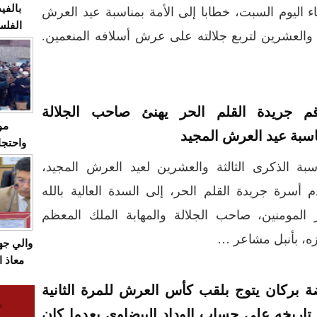
بالفيد
 اليوم السبت، خطابا إلى الأمة بمناسبة عيد العرش
الفلس
 والعشرين لتربع جلالته على عرش أسلافه المنعمين.
ويهاجم
قاسية
م جريدة القلم الحر يهنئ صاحب الجلالة
مو
اسبة عيد العرش المجيد
واحتجا
الأسبو
سبة الذكرى الثالثة والعشرين لعيد العرش المجيد،
الصام
م أسرة جريدة القلم الحر، إلى السدة العالية بالله
بـ"الص
يرد با
 المومنين، صاحب الجلالة والمهابة الملك المعظم
ه، بأنبل مشاعر …
والي ج
معاذ ا
معانا
ة بركان يتوج بلقب كأس العرش للمرة الثانية
والعم
سيتي 
تاريخه على حساب الوداد البيضاوي بعدما كان