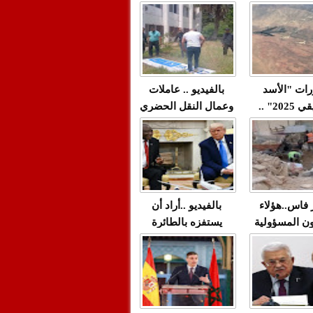
"مولات 88 غرزة"
صادمة وملتمس
 حميد طولست
لا(فيديو)
"الوجهاء"؟/ صمت
 تزداد فيه
وزارة الداخلية؟/أين
 العنف ضد
الوزير التوفيق؟(فيديو)
غيب فيه أحيانًا
لعدالة في
رات "الأسد
بالفيديو .. عاملات
م...
الإفريقي 2025" ..
وعمال النقل الحضري
قاذفة النووية
بفاس يعبرون عن
يب مع ثماني
ارتياحهم بعد إنهاء عقد
مقاتلات من نوع F-16
شركة "سيتي باص"
للقوات الجوية
ية المغربية
ر فاس..هؤلاء
بالفيديو ..أراد أن
ن المسؤولية
يستفزه بالطائرة
ي العمارات
القطرية لكن ترامب
ائية مفتوحة
فضحه أمام العالم
بالحجة والدليل