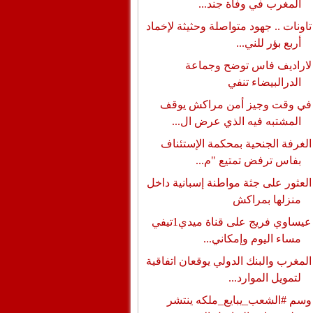
المغرب في وفاة جند...
تاونات .. جهود متواصلة وحثيثة لإخماد
أربع بؤر للني...
لاراديف فاس توضح وجماعة
الدرالبيضاء تنفي
في وقت وجيز أمن مراكش يوقف
المشتبه فيه الذي عرض ال...
الغرفة الجنحية بمحكمة الإستئناف
بفاس ترفض تمتيع "م...
العثور على جثة مواطنة إسبانية داخل
منزلها بمراكش
عيساوي فريج على قناة ميدي1تيفي
مساء اليوم وإمكاني...
المغرب والبنك الدولي يوقعان اتفاقية
لتمويل الموارد...
وسم #الشعب_يبايع_ملكه ينتشر