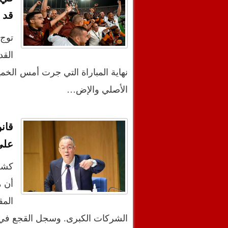
قد 
توج
الأصلي والإض…
على
كشف 
الم
الشركات الكبرى. وسجل القجع ف