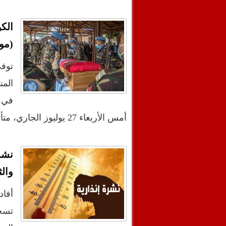
الكو
(مو
توف
المن
في ب
أمس الأربعاء 27 يوليوز الجاري، متأثرا بجراحه الناجمة …
نشر
والث
أفاد