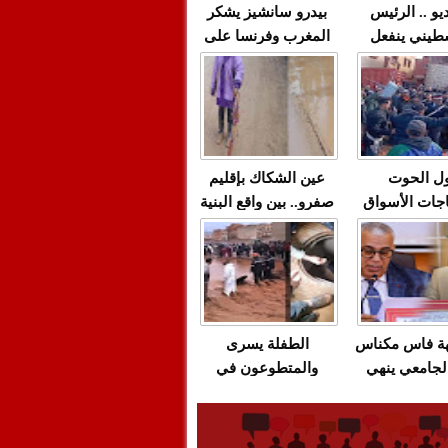
يو .. الرئيس
بيدرو سانشيز يشكر
طيني ينفعل
المغرب وفرنسا على
 حماس بألفاظ
استعادة الكهرباء عقب
 على الهواء
انقطاعه في شبه
الجزيرة الإيبيرية
(فيديو)
ل الحوت
عين الشكاك بإقليم
جات الأسواق
صفرو.. بين واقع البنية
عية/الاحتقان
التحتية المهترئة
ت والتراشق
والحملات الانتخابية
ناديق"/أخنوش
المبكرة(فيديو)
لصمت المريب
هة فاس مكناس
الطفلة يسرى
لجامعي ينهي
والمتطوعون في
ة المواطنين
بركان..أشغال معطوبة
ال مع شركة
وقنوات صرف صحي
باص + وثيقة
تقتل والمحاسبة يجب