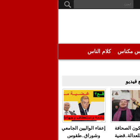
س مكناس
كلام الناس
فيديو
كون الصحافة
إعفاء الواليين الجامعي
للعدالة..قضية
وشوراق..طقوس