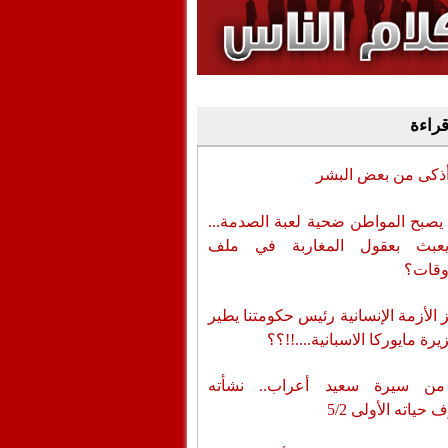
وفيديو
أن تطال المسؤولين
قراءة
أذكى من بعض البشر
يصبح المواطن ضحية لعبة الصدمة...
عبث بعقول المغاربة في ملف
وقات؟
الأزمة الإنسانية رئيس حكومتنا يطير
رة مايوركا الاسبانية....!!؟؟
من سيرة سعيد أعراب.. نشأته
حياته الأولى 5/2