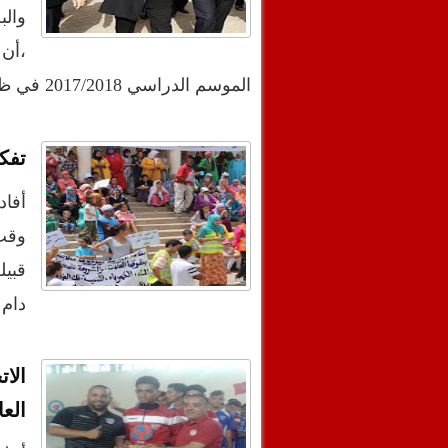
والب
،أن 
الموسم الدراسي 2017/2018 في ظروف جيدة، وذل…
تفك
أفاد
قبيل
دام 
الا
العا