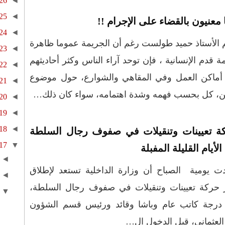
26
◄
25
◄
 معنيون بالقضاء على الإجرام !!
24
◄
 الأستاذ حميد طولست رغم أن الجريمة عموما ظاهرة
23
◄
ة قدم الإنسانية ، فإن توحد آراء الناس وكثر أحاديثهم
22
◄
أماكن العمل وفي المقاهي والشوارع، حول موضوع
21
◄
ن، كل بحسب فهمه وشدة اهتمامه، سواء كان ذلك…
20
◄
19
◄
18
◄
ة تعيينات وتنقيلات في صفوف رجال السلطة
17
▼
لأيام القليلة المفبلة
◄
ت يومية الصباح أن وزارة الداخلية تستعد لإطلاق
◄
ر حركة تعيينات وتنقيلات في صفوف رجال السلطة،
▼
درجة كاتب عام وباشا وقائد ورئيس قسم الشؤون
العثماني، قبل الدخول ال…