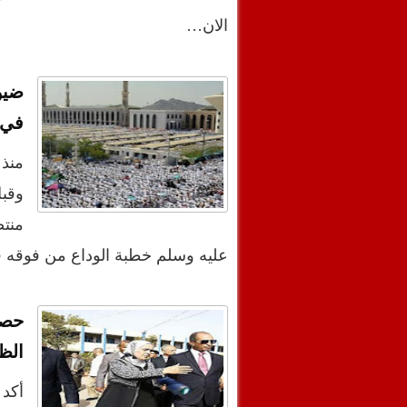
الان…
ضيو
في 
وقب
منت
عليه وسلم خطبة الوداع من فوقه قبل نحو 1400 عام. ا
حصا
الظ
أكد 