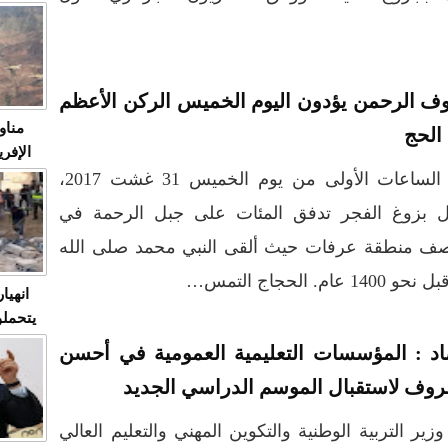
متابعة
مثا
في زمن
حالات
النساء وي
ف الرحمن يؤدون اليوم الخميس الركن الأعظم
صدى ا
مناو
الحج
ردهات ال
شاهد ال
منذ الساعات الأولى من يوم الخميس 31 غشت 2017،
في تدر
ل بزوغ الفجر تدفق المئات على جبل الرحمة في
صف منطقة عرفات حيث ألقى النبي محمد صلى الله
تابعة 
الملك
لحجاج التمس…
انهيا
يتحملو
ومآس
د : المؤسسات التعليمية العمومية في أحسن
العشو
روف لاستقبال الموسم الدراسي الجديد
وزير التربية الوطنية والتكوين المهني والتعليم العالي