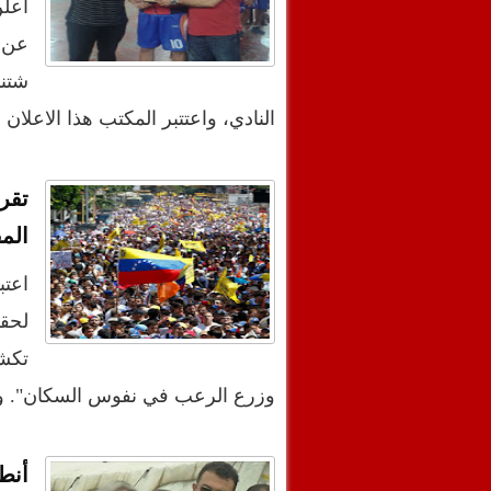
أعلن
النادي، واعتتبر المكتب هذا الاعلان
تقر
الم
اعتب
لحقو
تكشف
وزرع الرعب في نفوس السكان". و
أنط