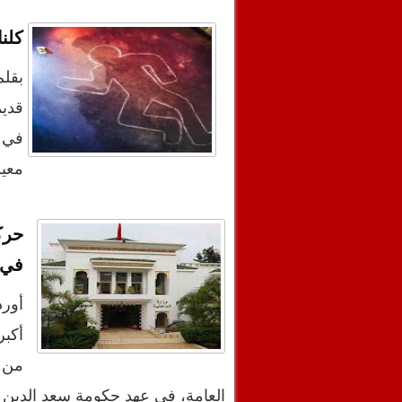
كلنا
بقلم
قديم
في 
معي
حرك
في ا
أورد
أكب
من 
العامة، في عهد حكومة سعد الدين 