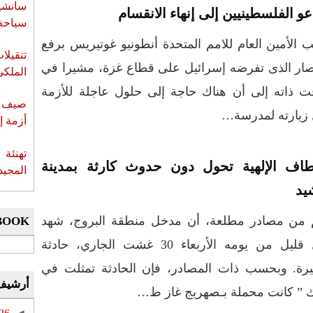
سانشي
و الفلسطينيين إلى إنهاء الانقسام
سياحة 
 الأمين العام للامم المتحدة أنطونيو غوتيريس برفع
تنقيل
ار الذى تفرضه إسرائيل على قطاع غزة، مشيرا في
الملكي
ت ذاته إلى أن هناك حاجة إلى حلول عاجلة للأزمة
صيف س
ل زيارته لمدرسة…
أزمة إ
تهنئة 
لطاف الإلهية تحول دون حدوث كارثة بمدينة
المجيد
يد
 من مصادر مطلعة، أن مدخل منطقة البروج، شهد
BOOK
قبل قليل من يومه الأربعاء 30 غشت الجاري، حادثة
رة. وبحسب ذات المصادر، فإن الحادثة تمثلت في
أرشيف
وك ” كانت محملة بـصهريج غاز ط…