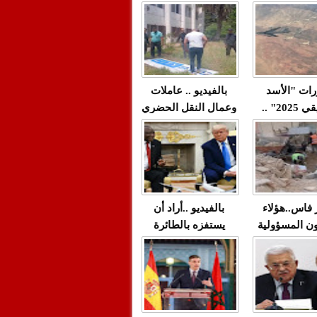
"مولات 88 غرزة"
صادمة وملتمس
 حميد طولست
لا(فيديو)
"الوجهاء"؟/ صمت
 تزداد فيه
وزارة الداخلية؟/أين
 العنف ضد
الوزير التوفيق؟(فيديو)
غيب فيه أحيانًا
لعدالة في
رات "الأسد
بالفيديو .. عاملات
م...
الإفريقي 2025" ..
وعمال النقل الحضري
قاذفة النووية
بفاس يعبرون عن
يب مع ثماني
ارتياحهم بعد إنهاء عقد
مقاتلات من نوع F-16
شركة "سيتي باص"
للقوات الجوية
ية المغربية
ر فاس..هؤلاء
بالفيديو ..أراد أن
ن المسؤولية
يستفزه بالطائرة
ي العمارات
القطرية لكن ترامب
ائية مفتوحة
فضحه أمام العالم
بالحجة والدليل