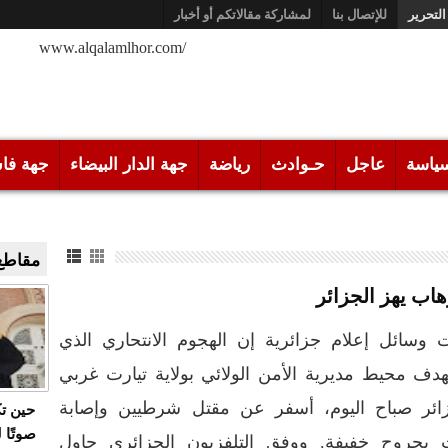
التحرير
للإتصال بنا
لمشاركة مقالاتكم أو أخبار
/www.alqalamlhor.com
ياسة
عاجل
حـوادث
رياضة
جهة الدار البيضاء
جهة فا
مقاطع 
هاب يهز الجزائر
 وسائل إعلام جزائرية إن الهجوم الانتحاري الذي
دف محيط مديرية الأمن الولائي بولاية تيارت غربي
زائر صباح اليوم، أسفر عن مقتل شرطيين وإصابة
حين ت
صوتًا 
ث بجروح خفيفة. ووفق التلفزيون الجزائري حاول