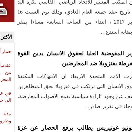
 المكتب المسير للاتحاد الرياضي الفاسي لكرة اليد
عن تاريخ عقد جمعه العام العادي، وذلك يوم السبت 16
شتنبر 2017 ، ابتداء من الساعة السابعة مساءا بمقر
 بمثابة استدع…
الأكثر 
حمار 
ير المفوضية العليا لحقوق الانسان يدين القوة
فرطة بفنزويلا ضد المعارضين
عندما 
من ي
رت الامم المتحدة الاربعاء ان الانتهاكات المكثفة
المحر
ق الانسان التي ترتكب في فنزويلا بحق المتظاهرين
في عز 
 عن وجود "ارادة سياسية بقمع الاصوات المعارضة،
الى جزي
جاء في تقرير صادر…
نبذة 
وظروف 
ونيو غوتيريس يطالب برفع الحصار عن غزة