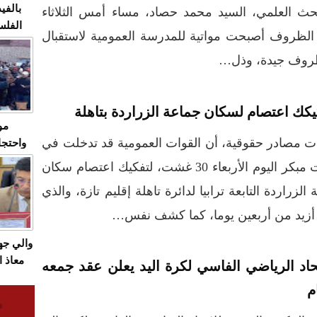
بالفيد
حث العلمي، السيد محمد حصاد، مساء أمس الثلاثاء
الفلس
الظروف أصبحت مواتية للمدرسة العمومية لاستقبال
ويهاجم
قاسية
يكك اعتصام لسكان جماعة الزراردة بتاهلة
مو
ت مصادر حقوقية، أن القوات العمومية قد تدخلت في
واحتجا
الأسبو
وقت مبكر اليوم الأربعاء 30 غشت، لتفكيك اعتصام سكان
الصام
ة الزراردة التابعة ترابيا لدائرة تاهلة إقليم تازة، والذي
بـ"الص
يرد با
أزيد من أربعين يوما، كما كشف نفس…
والي ج
معاذ ا
تحاد الرياضي الفاسي لكرة اليد يعلن عقد جمعه
معانا
م
والعم
سيتي 