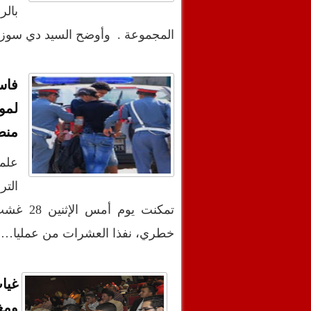
بالر
المجموعة . وأوضح السيد دي سوز
فاس
لمو
منط
علمت
التر
تمكنت ي
خطري، نفذا العشرات من عمليا…
غيا
ومغ