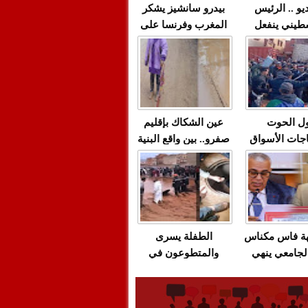
يو .. الرئيس
بيدرو سانشيز يشكر
طيني ينفعل
المغرب وفرنسا على
 حماس بألفاظ
استعادة الكهرباء عقب
 على الهواء
انقطاعه في شبه
الجزيرة الإيبيرية
(فيديو)
ل الحوت
عين الشكاك بإقليم
جات الأسواق
صفرو.. بين واقع البنية
عية/الاحتقان
التحتية المهترئة
ت والتراشق
والحملات الانتخابية
ناديق"/أخنوش
المبكرة(فيديو)
لصمت المريب
هة فاس مكناس
الطفلة يسرى
لجامعي ينهي
والمتطوعون في
ة المواطنين
بركان..أشغال معطوبة
ال مع شركة
وقنوات صرف صحي
باص + وثيقة
تقتل والمحاسبة يجب