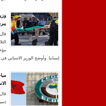
وزي
ببرش
قال 
الثل
مؤخ
إسبانيا. وأوضح الوزير الاسباني 
مبا
الانضم
قال 
(سيد