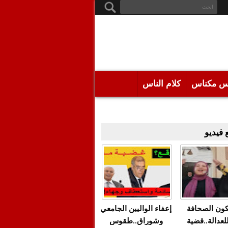
س مكناس
كلام الناس
فيديو
كون الصحافة
إعفاء الواليين الجامعي
للعدالة..قضية
وشوراق..طقوس