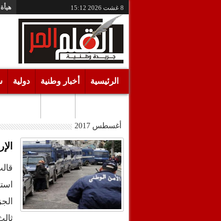
هيأة 
8 غشت 2026
15:12
الرئيسية
أخبار وطنية
دولية
س
أقـلام حـرة
مرئيات
أغسطس 2017
الإر
قالت
استه
الج
ثال