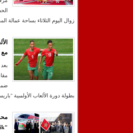
مرفو
الحس
زوال اليوم الثلاثاء بساحة عمالة ال
مع 
بعد 
مقاب
ضمن
بطولة دورة الألعاب الأولمبية "باريس 2024"، ت
محم
"Financial Afrik")