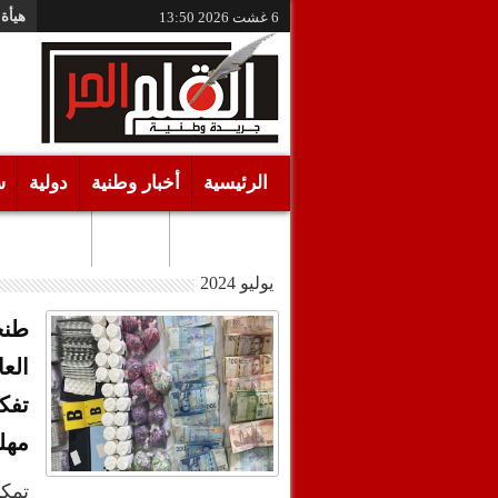
هيأة 
6 غشت 2026
13:50
الرئيسية
أخبار وطنية
دولية
س
أقـلام حـرة
مرئيات
يوليو 2024
طنج
الع
مهل
تمك