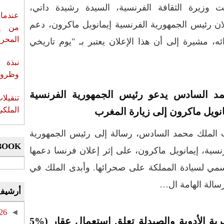
ت وزيرة الثقافة الفرنسية، السيدة رشيدة داتي،
عندما 
ان رئيس الجمهورية الفرنسية إيمانويل ماكرون، دعم
من ي
المحر
 مشيرة إلى أن هذا الإعلان يعتبر بـ "يوم تاريخي
نبذة 
وظروف 
د السادس يدعو رئيس الجمهورية الفرنسية
تنقيل
الملكي
انويل ماكرون إلى زيارة المغرب
 الملك محمد السادس، رسالة إلى رئيس الجمهورية
BOOK
نسية، إيمانويل ماكرون، على إثر إعلان فرنسا دعمها
مي لسيادة المملكة على صحرائها. وأبدى الملك في
رسالة الهامة ال…
أرشيف
26
◄
مديرية الأدوية والصيدلة تعلق استعمال عقار (%5