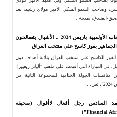
قا بصاحب السمو الملكي ولي العهد الأمير مولاي
ن، وصاحب السمو الملكي الأمير مولاي رشيد، بعد
مضيق-الفنيدق، بمدينة…
الألعاب الأولمبية باريس 2024 .. الأشبال يتصالحون
الجماهير بفوز كاسح على منتخب العراق
الفوز الكاسح على منتخب العراق بثلاثة أهداف دون
ل، في المباراة التي أقيمت على ملعب "أليانز ريفييرا"
 منافسات الجولة الختامية للمجموعة الثانية من
ص…
د السادس رجل أفعال لاأقوال (صحيفة