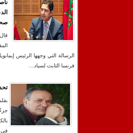
ناص
الد
صحر
قال 
الم
الرسالة التي وجهها الرئيس إيمانو
فرنسا الثابت لسياد…
تحد
بقلم
جزء
بالك
في أ