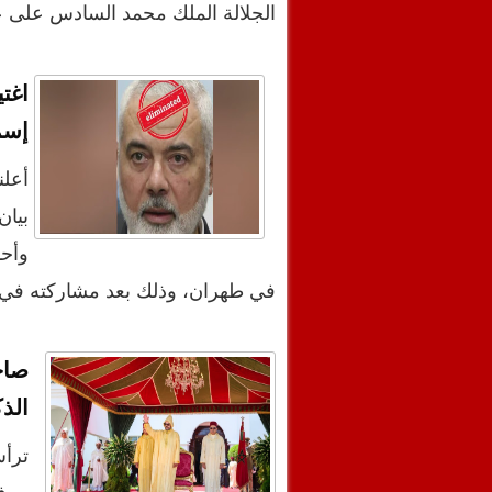
الجلالة الملك محمد السادس على ع
اغت
إسم
بيان
وأحد
في طهران، وذلك بعد مشاركته في
صاح
الذ
ترأ