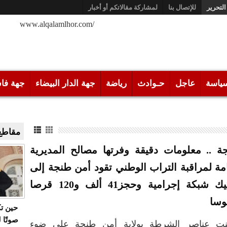
التحرير
للإتصال بنا
لمشاركة مقالاتكم أو أخبار
/www.alqalamlhor.com
ياسة
عاجل
حـوادث
رياضة
جهة الدار البيضاء
جهة فا
مقاطع 
ة .. معلومات دقيقة وفرتها مصالح المديرية
امة لمراقبة التراب الوطني تقود أمن طنجة إلى
تفكيك شبكة إجرامية وحجز41 ألف و120 قرصا
وسا
حين ت
صوتًا 
نت عناصر الشرطة بولاية أمن طنجة على ضوء