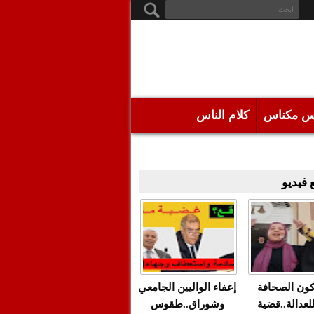
س مكناس
كلام الناس
فيديو
كون الصحافة
إعفاء الواليين الجامعي
للعدالة..قضية
وشوراق..طقوس