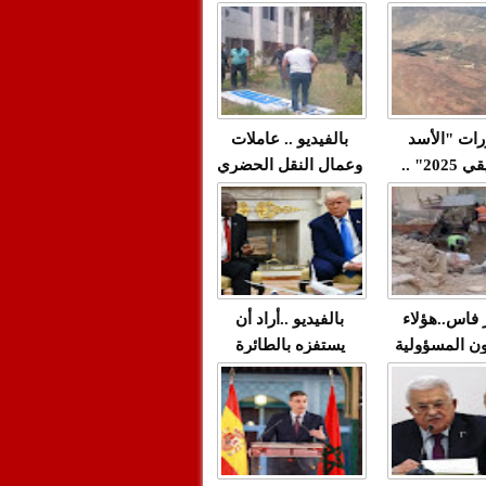
"مولات 88 غرزة"
صادمة وملتمس
 حميد طولست
لا(فيديو)
"الوجهاء"؟/ صمت
 تزداد فيه
وزارة الداخلية؟/أين
 العنف ضد
الوزير التوفيق؟(فيديو)
غيب فيه أحيانًا
لعدالة في
رات "الأسد
بالفيديو .. عاملات
م...
الإفريقي 2025" ..
وعمال النقل الحضري
قاذفة النووية
بفاس يعبرون عن
يب مع ثماني
ارتياحهم بعد إنهاء عقد
مقاتلات من نوع F-16
شركة "سيتي باص"
للقوات الجوية
ية المغربية
ر فاس..هؤلاء
بالفيديو ..أراد أن
ن المسؤولية
يستفزه بالطائرة
ي العمارات
القطرية لكن ترامب
ائية مفتوحة
فضحه أمام العالم
بالحجة والدليل