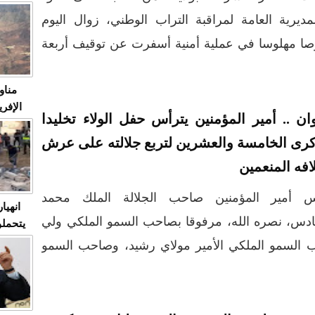
متابعة
ديرية العامة لمراقبة التراب الوطني، زوال اليوم
مثا
في زمن
عاء، من حجز 41 ألف و120 قرصا مهلوسا في عملية أمنية أسفرت عن توقيف أربعة
حالات
النساء وي
صدى ا
مناو
ردهات ال
ان .. أمير المؤمنين يترأس حفل الولاء تخليدا
شاهد ال
كرى الخامسة والعشرين لتربع جلالته على عرش
في تدر
افه المنعمين
تابعة 
الملك
س أمير المؤمنين صاحب الجلالة الملك محمد
انهيا
دس، نصره الله، مرفوقا بصاحب السمو الملكي ولي
يتحملو
ومآس
ب السمو الملكي الأمير مولاي رشيد، وصاحب السمو
العشو