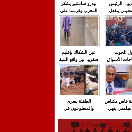
يو .. الرئيس
بيدرو سانشيز يشكر
طيني ينفعل
المغرب وفرنسا على
 حماس بألفاظ
استعادة الكهرباء عقب
 على الهواء
انقطاعه في شبه
الجزيرة الإيبيرية
(فيديو)
ل الحوت
عين الشكاك بإقليم
جات الأسواق
صفرو.. بين واقع البنية
عية/الاحتقان
التحتية المهترئة
ت والتراشق
والحملات الانتخابية
ناديق"/أخنوش
المبكرة(فيديو)
لصمت المريب
هة فاس مكناس
الطفلة يسرى
لجامعي ينهي
والمتطوعون في
ة المواطنين
بركان..أشغال معطوبة
ال مع شركة
وقنوات صرف صحي
باص + وثيقة
تقتل والمحاسبة يجب