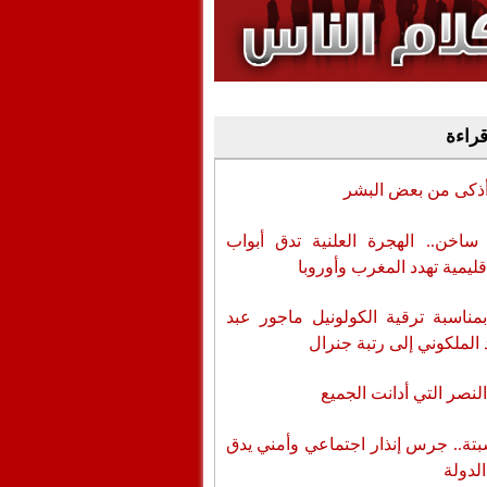
وفيديو
أن تطال المسؤولين
قراءة
أذكى من بعض البشر
اخن.. الهجرة العلنية تدق أبواب
قليمية تهدد المغرب وأوروبا
بمناسبة ترقية الكولونيل ماجور عبد
 الملكوني إلى رتبة جنرال
لنصر التي أدانت الجميع
تة.. جرس إنذار اجتماعي وأمني يدق
الدولة