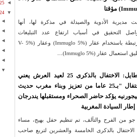
25
◄
Im) مؤقتا
24
▼
◄
ت مديرية الأدوية والصيدلة في مذكرة لها، أنها
◄
اصل التحقيق في أسباب ارتفاع عدد التبليغات
◄
المرتبطة باستخدام عقار (%5 Immuglo) وعقار (%5 V-
◄
◄
▼
سيطايل: الاختفال بالذكرى 25 لعيد العرش يعني
الاحتفال "بـ25 عاما من تعزيز وبناء مغرب حديث
جورنيه يؤكد حاضر الصحراء ومستقبلها يندرجان
طار السيادة المغربية
جو من الفرح والتآلف، تم تنظيم حفل بهيج، مساء
 الاحتفال بالذكرى الخامسة والعشرين لتربع صاحب