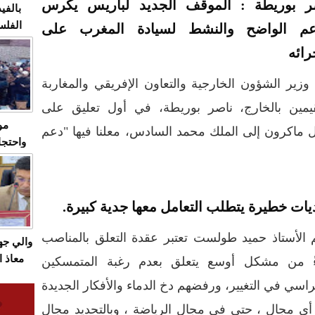
ر بوريطة : الموقف الجديد لباريس يكرس
بالفيد
الفلس
عم الواضح والنشط لسيادة المغرب على
ويهاجم
ائه
قاسية
وزير الشؤون الخارجية والتعاون الإفريقي والمغاربة
قيمين بالخارج، ناصر بوريطة، في أول تعليق على
مو
يل ماكرون إلى الملك محمد السادس، معلنا فيها "دعم
واحتجا
الأسبو
الصام
بـ"الص
يات خطيرة يتطلب التعامل معها جدية كبيرة.
يرد با
 الأستاذ حميد طولست تعتبر عقدة التعلق بالمناصب
والي ج
معاذ ا
ً من مشكل أوسع يتعلق بعدم رغبة المتمسكين
معانا
راسي في التغيير، ورفضهم دخ الدماء والأفكار الجديدة
والعم
ي مجال ، حتى في مجال الرياضة ، وبالتحديد مجال
سيتي 