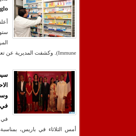
muglo
أعلن
ستو
Immune). وكشفت المديرية عن تعليق استعمال عقار (%5 Immuglo)…
وسي
في إ
في 
أمس الثلاثاء في باريس، بمناسبة