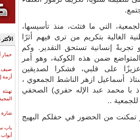
تمع.
جمعية، التي ما فتئت، منذ تأسيسها،
نية الغالية بتكريم من ترى فيهم أثرًا
الأكثر 
 تجربةً إنسانية تستحق التقدير. وكم
حمار 
متواضع ضمن هذه الكوكبة، وهو أمر
 عزيزًا على قلبي، فشكرا لصديقين
صيف س
أزمة إ
أستاذ أسماعيل ازهر الناشط الجمعوي ،
اذ با محمد عبد الإله حفري) الصحفي
تهنئة 
المجيد
لجمعية ..
شارة ا
 تمكنت من الحضور في حفلكم البهيج
باب سب
أبواب 