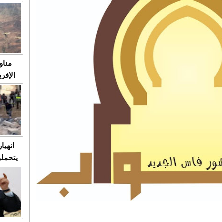
متابعة
مثا
في زمن
حالات
النساء وي
صدى ا
مناو
ردهات ال
شاهد ال
في تدر
تابعة 
الملك
انهيا
يتحملو
ومآس
العشو