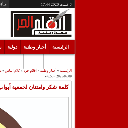
هيأة 
6 غشت 2026
17:44
الرئيسية
أخبار وطنية
دولية
س
أقـلام حـرة
مرئيات
الرئيسية
»
أخبار وطنية
»
أقلام حرة
»
كلام الناس
»
م
2025/07/09 - 6:53 م
كلمة شكر وامتنان لجمعية أبواب