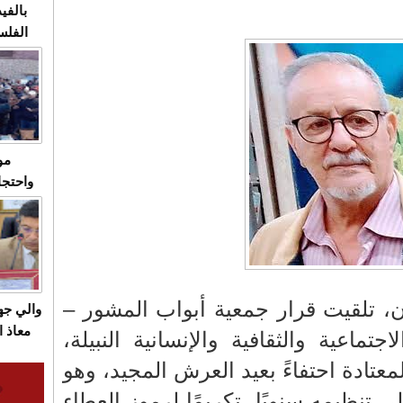
بالفيد
الفلس
ويهاجم
قاسية
مو
واحتجا
الأسبو
الصام
بـ"الص
يرد با
ان، تلقيت قرار جمعية أبواب المشور –
والي ج
معاذ ا
تماعية والثقافية والإنسانية النبيلة،
معانا
معتادة احتفاءً بعيد العرش المجيد، وهو
والعم
 تنظيمه سنويًا، تكريمًا لرموز العطاء
سيتي 