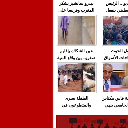
يو .. الرئيس
بيدرو سانشيز يشكر
طيني ينفعل
المغرب وفرنسا على
 حماس بألفاظ
استعادة الكهرباء عقب
 على الهواء
انقطاعه في شبه
الجزيرة الإيبيرية
(فيديو)
ل الحوت
عين الشكاك بإقليم
جات الأسواق
صفرو.. بين واقع البنية
عية/الاحتقان
التحتية المهترئة
ت والتراشق
والحملات الانتخابية
ناديق"/أخنوش
المبكرة(فيديو)
لصمت المريب
هة فاس مكناس
الطفلة يسرى
لجامعي ينهي
والمتطوعون في
ة المواطنين
بركان..أشغال معطوبة
ال مع شركة
وقنوات صرف صحي
باص + وثيقة
تقتل والمحاسبة يجب