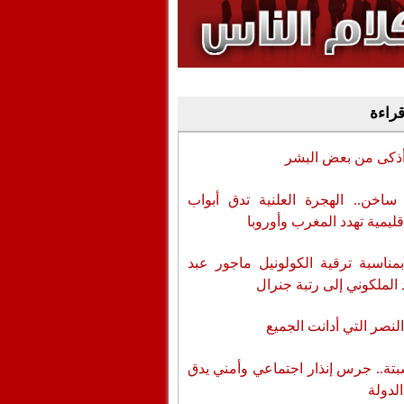
وفيديو
أن تطال المسؤولين
قراءة
أذكى من بعض البشر
اخن.. الهجرة العلنية تدق أبواب
قليمية تهدد المغرب وأوروبا
بمناسبة ترقية الكولونيل ماجور عبد
 الملكوني إلى رتبة جنرال
لنصر التي أدانت الجميع
تة.. جرس إنذار اجتماعي وأمني يدق
الدولة