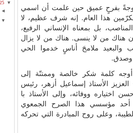
25
▼
جةً بفرحٍ عميق حين علمت أن اسمي
◄
كرّمين هذا العام. إنه شرف عظيم، لا
▼
لمناصب، بل بمعناه الإنساني الرفيع،
أن هناك من لا ينسى. هناك من لا يزال
والبعيد ملامحَ أناسٍ خدموا الحي
 وصدق.
أوجه كلمة شكر خالصة وممتنّة إلى
خ العزيز الأستاذ إسماعيل أزهر، رئيس
سن اختياره ووفائه، وإلى الأستاذ با
أحد مؤسسي هذا الصرح الجمعوي
الطيبة، وعلى روح المبادرة التي تحركه