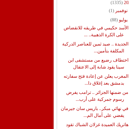
(1335)
20
نوفمبر
(1)
يوليو
(88)
الأسد حكيمي في طريقه للانقضاض
على الكرة الذهبية.. ...
الجديدة .. صيد ثمين للعناصر الدركية
المكلفة بتأمين...
اختطاف رضيع من مستشفى ابن
سينا يقود شابة إلى الاعتقال
المغرب يعلن عن إعادة فتح سفارته
بدمشق بعد إغلاق دا...
من ضمنها الجزائر .. ترامب يفرض
رسوم جمركية على أرب...
في نهائي مبكر.. باريس سان جيرمان
يقضي على آمال الم...
هاتريك العميدة غزلان الشباك تقود