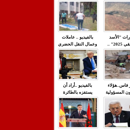
"مولات 88 غرزة"
صادمة وملتمس
 حميد طولست
لا(فيديو)
"الوجهاء"؟/ صمت
 تزداد فيه
وزارة الداخلية؟/أين
 العنف ضد
الوزير التوفيق؟(فيديو)
غيب فيه أحيانًا
لعدالة في
رات "الأسد
بالفيديو .. عاملات
م...
الإفريقي 2025" ..
وعمال النقل الحضري
قاذفة النووية
بفاس يعبرون عن
يب مع ثماني
ارتياحهم بعد إنهاء عقد
مقاتلات من نوع F-16
شركة "سيتي باص"
للقوات الجوية
ية المغربية
ر فاس..هؤلاء
بالفيديو ..أراد أن
ن المسؤولية
يستفزه بالطائرة
ي العمارات
القطرية لكن ترامب
ائية مفتوحة
فضحه أمام العالم
بالحجة والدليل