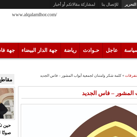
التحرير
للإتصال بنا
لمشاركة مقالاتكم أو أخبار
/www.alqalamlhor.com
ياسة
عاجل
حـوادث
رياضة
جهة الدار البيضاء
جهة فا
تفرقات
»
كلمة شكر وامتنان لجمعية أبواب المشور – فاس الجديد
مقاطع 
 المشور – فاس الجديد
حين ت
صوتًا 