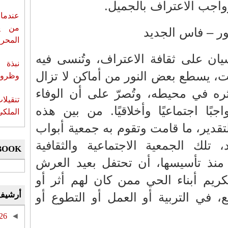
وواجب الاعتراف بالجميل.
عندما 
من ي
ور – فاس الجديد
المحر
ان على ثقافة الاعتراف، وتُنسى فيه
نبذة 
، يسطع بعض النور من أماكن لا تزال
وظروف 
ثره في محيطه، وتُصرّ على أن الوفاء
تنقيل
اجبًا اجتماعيًا وأخلاقيًا. من بين هذه
الملكي
تقدير، ما قامت وتقوم به جمعية أبواب
تلك الجمعية الاجتماعية والثقافية
BOOK
، منذ تأسيسها، أن تحتفل بعيد العرش
كريم أبناء الحي ممن كان لهم أثر أو
أرشيف
 في التربية أو العمل أو التطوع أو
26
◄