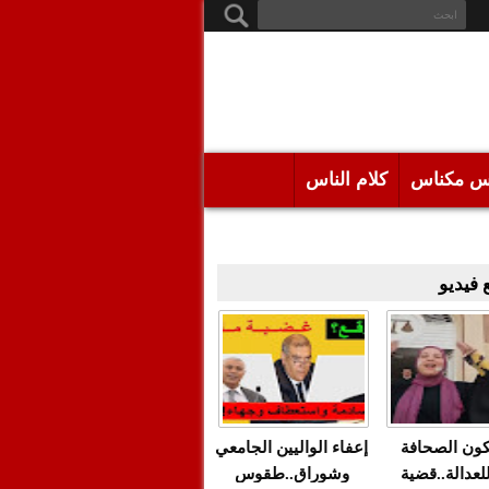
س مكناس
كلام الناس
فيديو
كون الصحافة
إعفاء الواليين الجامعي
للعدالة..قضية
وشوراق..طقوس