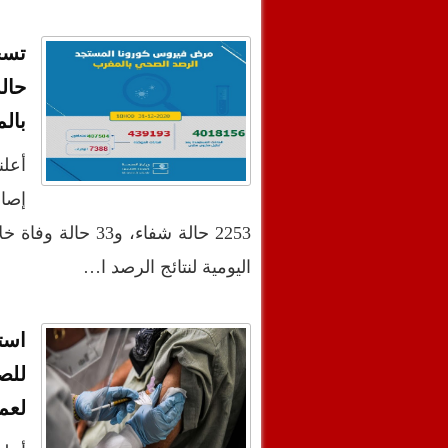
بال
اليومية لنتائج الرصد ا…
است
للص
لعمل