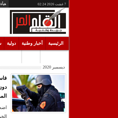
هيأة 
7 غشت 2026
02:24
الرئيسية
أخبار وطنية
دولية
س
أقـلام حـرة
مرئيات
ديسمبر 2020
فاس
دون
الم
اضط