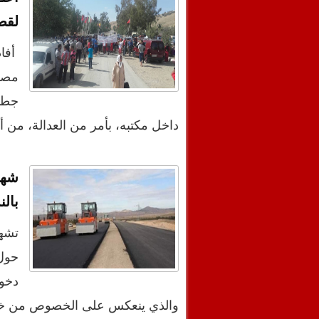
لقض
أفا
مصال
جطيو
داخل مكتبه، بأمر من العدالة، من
شها
بالن
تشهد
حول 
والذي ينعكس على الخصوص من خل