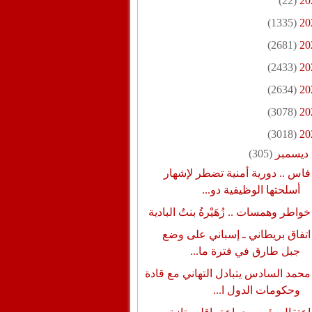
(22)
20
(1335)
20
(2681)
20
(2433)
20
(2634)
20
(3078)
20
(3018)
20
ديسمبر
(305)
فاس .. دورية أمنية تضطر لإشهار
أسلحتها الوظيفية دو...
خواطر وهمسات .. زُهَيْرةُ بنتُ البادية
اتفاق بريطاني ـ إسباني على وضع
جبل طارق في فترة ما...
محمد السادس يتبادل التهاني مع قادة
وحكومات الدول ا...