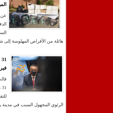
الم
عن ا
الد
الس
هائلة من الأقراص المهلوسة إلى شمال ا
1
فير
قالت
31
للت
الرئوي المجهول السبب في مدينة و