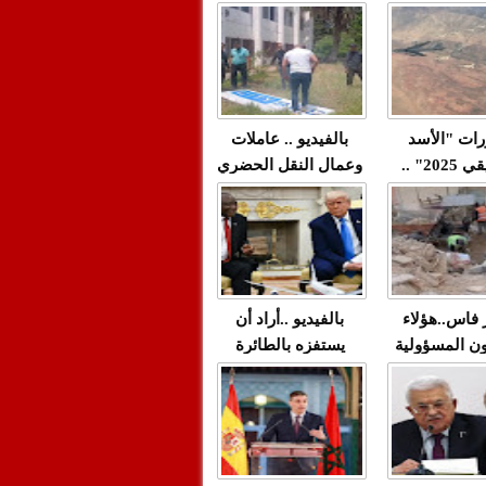
"مولات 88 غرزة"
صادمة وملتمس
 حميد طولست
لا(فيديو)
"الوجهاء"؟/ صمت
 تزداد فيه
وزارة الداخلية؟/أين
 العنف ضد
الوزير التوفيق؟(فيديو)
غيب فيه أحيانًا
لعدالة في
رات "الأسد
بالفيديو .. عاملات
م...
الإفريقي 2025" ..
وعمال النقل الحضري
قاذفة النووية
بفاس يعبرون عن
يب مع ثماني
ارتياحهم بعد إنهاء عقد
مقاتلات من نوع F-16
شركة "سيتي باص"
للقوات الجوية
ية المغربية
ر فاس..هؤلاء
بالفيديو ..أراد أن
ن المسؤولية
يستفزه بالطائرة
ي العمارات
القطرية لكن ترامب
ائية مفتوحة
فضحه أمام العالم
بالحجة والدليل