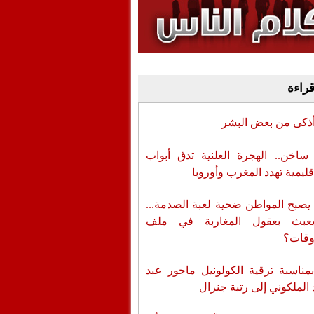
وفيديو
أن تطال المسؤولين
قراءة
أذكى من بعض البشر
اخن.. الهجرة العلنية تدق أبواب
قليمية تهدد المغرب وأوروبا
يصبح المواطن ضحية لعبة الصدمة...
عبث بعقول المغاربة في ملف
وقات؟
بمناسبة ترقية الكولونيل ماجور عبد
 الملكوني إلى رتبة جنرال