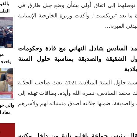
بالفيد
توصلهما إلى اتفاق أولي بشأن وضع جبل طارق في
الفلس
 ما بعد "بريكست". وأكدت وزيرة الخارجية الإسبانية
ويهاجم
لمبدئي المبرم…
قاسية
د السادس يتبادل التهاني مع قادة وحكومات
مو
ول الشقيقة والصديقة بمناسبة حلول السنة
واحتجا
لادية
الأسبو
الصام
بمناسبة حلول السنة الميلادية 2021، بعث صاحب الجلالة
بـ"الص
يرد با
ك محمد السادس، نصره الله وأيده، بطاقات تهنئة إلى
الصديقة، ضمنها جلالته أصدق متمنياته لهم ولأسرهم
والي ج
معاذ ا
معانا
والعم
سيتي 
قال رئيس جماعة بإقليم تازة من داخل مكتبه