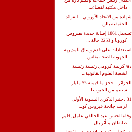
اعتقال رئيس جماعة بإقليم تازة من
داخل مكتبه لقضاء...
شهادة من الاتحاد الأوروبي .. الفوائد
الحقيقية بالن...
تسجيل 1861 إصابة جديدة بفيروس
كورونا و 2253 حالة ...
استعدادات على قدم وساق للمديرية
الجهوية للصحة بفاس...
دة/ كريمة كرومي رئيسة رئيسة
لشعبة العلوم القانونية...
الجزائر .. حجز ما قيمته 55 مليار
سنتيم من الحبوب ا...
31 دجنبر الذكرى السنوية الأولى
لرصد جائحة فيروس كو...
وفاة الحسن عبد الخالقي عامل إقليم
طانطان متأثر بال...