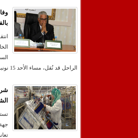
وفا
بال
انت
السب
الراحل قد نُقل، مساء الأحد 15 نونبر، لإحدى المصحات…
شرك
الش
تستع
جهة
تعا