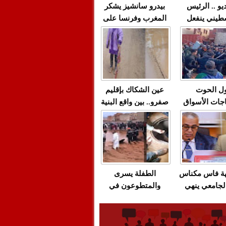
يو .. الرئيس
بيدرو سانشيز يشكر
طيني ينفعل
المغرب وفرنسا على
 حماس بألفاظ
استعادة الكهرباء عقب
 على الهواء
انقطاعه في شبه
الجزيرة الإيبيرية
(فيديو)
ل الحوت
عين الشكاك بإقليم
جات الأسواق
صفرو.. بين واقع البنية
عية/الاحتقان
التحتية المهترئة
ت والتراشق
والحملات الانتخابية
ناديق"/أخنوش
المبكرة(فيديو)
لصمت المريب
هة فاس مكناس
الطفلة يسرى
لجامعي ينهي
والمتطوعون في
ة المواطنين
بركان..أشغال معطوبة
ال مع شركة
وقنوات صرف صحي
باص + وثيقة
تقتل والمحاسبة يجب