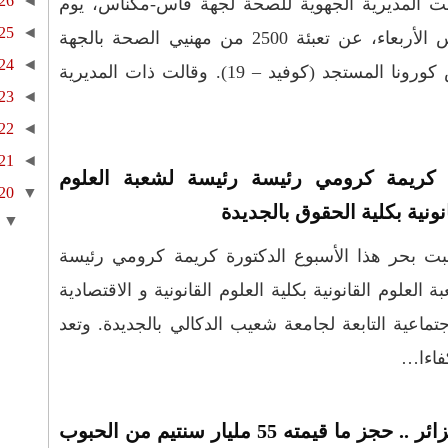
26
◄
ت المديرية الجهوية للصحة لجهة فاس-مكناس، يوم
25
◄
أمس الأربعاء، عن تعبئة 2500 من مهنيي الصحة بالجهة
24
◄
في إطار حملة التلقيح ضد فيروس كورونا المستجد (كوفيد – 19). وقالت ذات المديرية
23
◄
22
◄
21
◄
 كريمة كرومي رئيسة رئيسة لشعبة العلوم
20
▼
نونية بكلية الحقوق بالجديدة
▼
بت بحر هذا الأسبوع الدكتورة كريمة كرومي رئيسة
ة العلوم القانونية بكلية العلوم القانونية و الاقتصادية
جتماعية التابعة لجامعة شعيب الدكالي بالجديدة. وتعد
فاءا…
الجزائر .. حجز ما قيمته 55 مليار سنتيم من الحبوب