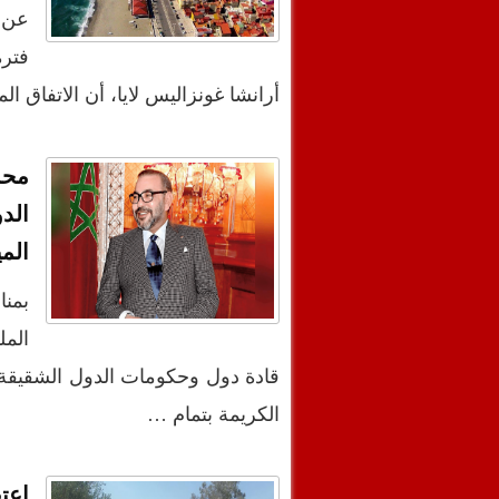
عن 
فترة
أرانشا غونزاليس لايا، أن الاتفاق ا
محم
الد
المي
المل
قادة دول وحكومات الدول الشقيقة و
الكريمة بتمام …
اعت