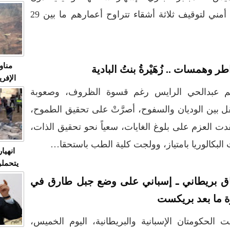
متابعة
اللجوء لاستعمالها، وذلك في تدخل أمني لتوقيف ثلاثة أشقاء تتراوح أعمارهم ما بين 29
مثا
في زمن
حالات
النساء وي
صدى ا
مناو
ر وهمسات .. زُهَيْرةُ بنتُ البادية
ردهات ال
شاهد ال
م عبدالحي الرايس رغم قسوة الظروف، وصعوبة
في تدر
قل بين الوديان والسفوح، أصرَّتْ على تحقيق الطموح،
ت العزم على بلوغ الغايات، سعياً نحو تحقيق الذات،
تابعة 
الملك
 البكالوريا بامتياز، وولجت كلية الطب باستحقا…
انهيا
يتحملو
ومآس
اق بريطاني ـ إسباني على وضع جبل طارق في
العشو
ة ما بعد بريكست
ت الحكومتان الإسبانية والبريطانية، اليوم الخميس،