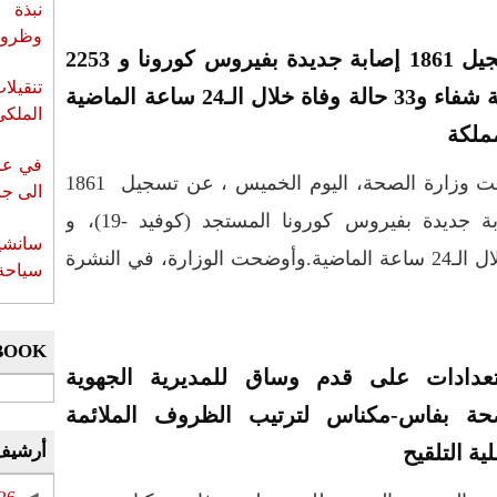
نبذة 
وظروف 
تسجيل 1861 إصابة جديدة بفيروس كورونا و 2253
تنقيل
حالة شفاء و33 حالة وفاة خلال الـ24 ساعة الماضية
الملكي
مملكة
في عز 
أعلنت وزارة الصحة، اليوم الخميس ، عن تسجيل 1861
الى جزي
إصابة جديدة بفيروس كورونا المستجد (كوفيد -19)، و
سانشي
2253 حالة شفاء، و33 حالة وفاة خلال الـ24 ساعة الماضية.وأوضحت الوزارة، في النشرة
سياحة 
BOOK
عدادات على قدم وساق للمديرية الجهوية
حة بفاس-مكناس لترتيب الظروف الملائمة
ية التلقيح
أرشيف