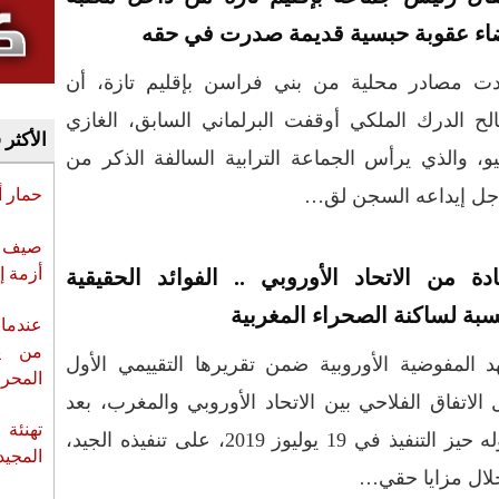
اء عقوبة حبسية قديمة صدرت في حقه
دت مصادر محلية من بني فراسن بإقليم تازة، أن
ح الدرك الملكي أوقفت البرلماني السابق، الغازي
الأكثر 
، والذي يرأس الجماعة الترابية السالفة الذكر من
 أجل إيداعه السجن لق…
حمار 
صيف س
أزمة إ
دة من الاتحاد الأوروبي .. الفوائد الحقيقية
سبة لساكنة الصحراء المغربية
عندما 
من ي
 المفوضية الأوروبية ضمن تقريرها التقييمي الأول
المحر
الاتفاق الفلاحي بين الاتحاد الأوروبي والمغرب، بعد
تهنئة 
دخوله حيز التنفيذ في 19 يوليوز 2019، على تنفيذه الجيد،
المجيد
ال مزايا حقي…