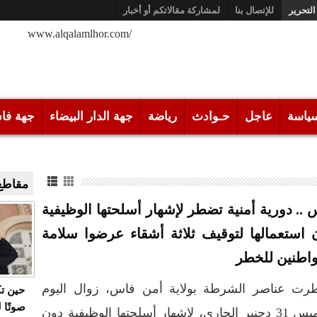
التحرير
للإتصال بنا
لمشاركة مقالاتكم أو أخبار
/www.alqalamlhor.com
ياسة
عاجل
حـوادث
رياضة
جهة الدار البيضاء
جهة فا
مقاطع 
 .. دورية أمنية تضطر لإشهار أسلحتها الوظيفية
 استعمالها لتوقيف ثلاثة أشقاء عرضوا سلامة
واطنين للخطر
رت عناصر الشرطة بولاية أمن فاس، زوال اليوم
حين ت
صوتًا 
الخميس 31 دجنبر الجاري، لإشهار أسلحتها الوظيفية دون