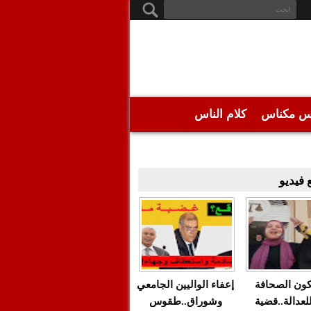
س مكناس
كلام الناس
فيديو
كون الصحافة
إعفاء الواليين الجامعي
للعدالة..قضية
وشوراق..طقوس