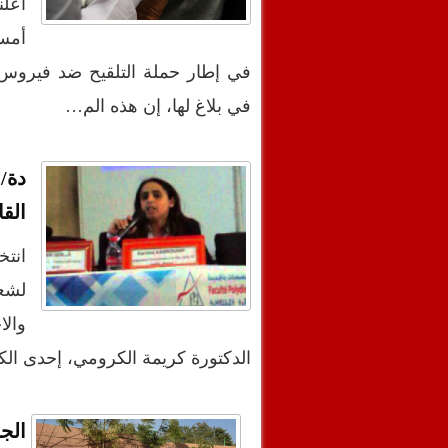
أعلن
في بلاغ لها، إن هذه الم…
دة/
القا
انتخ
لشعب
والا
الدكتورة كريمة الكرومي، إحدى الك