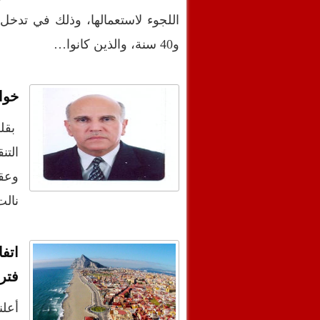
و40 سنة، والذين كانوا…
خواط
بقل
التن
وعقد
نالت
اتف
فتر
أعلن