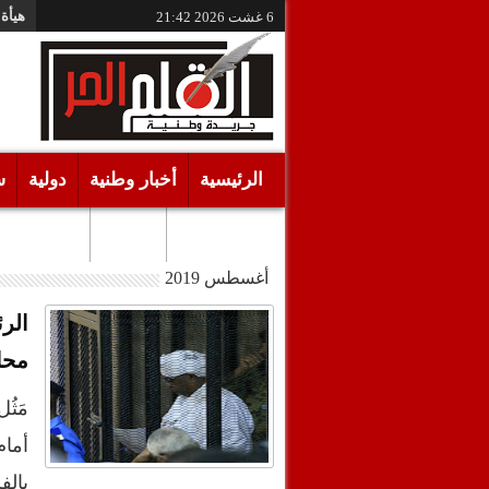
هيأة 
6 غشت 2026
21:43
الرئيسية
أخبار وطنية
دولية
س
أقـلام حـرة
مرئيات
أغسطس 2019
الر
محا
مَثُ
أما
بالف