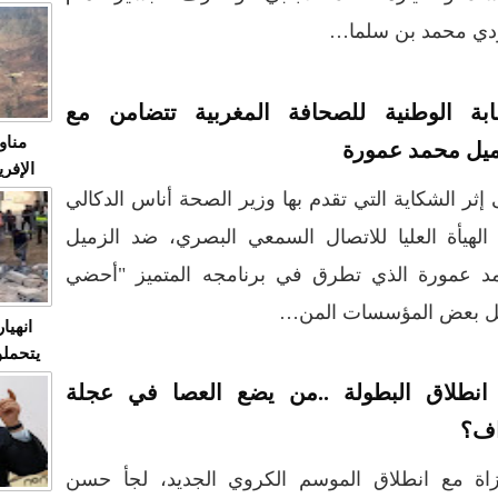
متابعة
عودي محمد بن سلما…
مثا
في زمن
حالات
النساء وي
قابة الوطنية للصحافة المغربية تتضامن مع
صدى ا
مناو
ميل محمد عمورة
ردهات ال
شاهد ال
إثر الشكاية التي تقدم بها وزير الصحة أناس الدكالي
في تدر
الهيأة العليا للاتصال السمعي البصري، ضد الزميل
د عمورة الذي تطرق في برنامجه المتميز "أحضي
تابعة 
الملك
خل بعض المؤسسات المن…
انهيا
يتحملو
ومآس
انطلاق البطولة ..من يضع العصا في عجلة
العشو
اف؟
زاة مع انطلاق الموسم الكروي الجديد، لجأ حسن