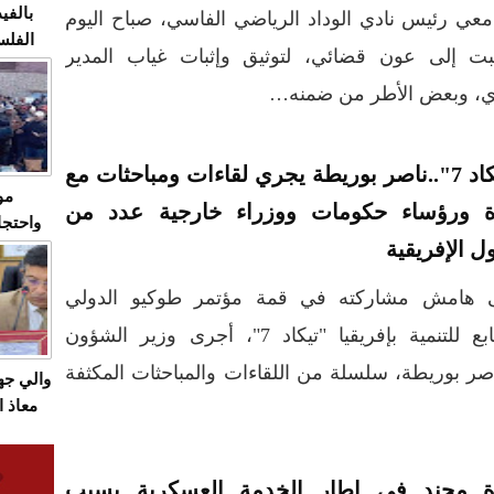
بالفيد
معي رئيس نادي الوداد الرياضي الفاسي، صباح اليوم
الفلس
بت إلى عون قضائي، لتوثيق وإثبات غياب المدير
ويهاجم
زري، وبعض الأطر من ضمنه…
قاسية
"تيكاد 7"..ناصر بوريطة يجري لقاءات ومباحثات مع
مو
ة ورؤساء حكومات ووزراء خارجية عدد من
واحتجا
ل الإفريقية
الأسبو
الصام
 هامش مشاركته في قمة مؤتمر طوكيو الدولي
بـ"الص
يرد با
السابع للتنمية بإفريقيا "تيكاد 7"، أجرى وزير الشؤون
ناصر بوريطة، سلسلة من اللقاءات والمباحثات المكثفة
والي ج
معاذ ا
معانا
والعم
سيتي 
ة مجند في إطار الخدمة العسكرية بسبب