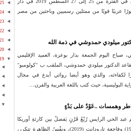
عقد في الفترة من 25 إلى 27 أغسطس 2019 في دار
25
◄
ورًا عربيًا قويًا من ممثلين رسميين وباحثين من مصر
24
◄
23
◄
22
◄
21
◄
كتور ميلودي حمدوشي في ذمة الله
20
◄
، صباح اليوم الجمعة بدار بوعزة، العميد الإقليمي
19
▼
قاعد الدكتور ميلودي حمدوشي، الملقب ب "كولومبو"
◄
ا لكفاءئه، والذي وهو أيضا روائي أبدع في مجال
◄
اية البوليسية، حيث كتب باللغة العربية والفرن…
◄
◄
▼
ر وهمسات ..عَوْدٌ على بَدْءٍ
 عبد الحي الرايس رُبْعُ قَرْنٍ يَفصلُ بين كارثةِ أوريكا
(1995) وفاجعةِ تارودانت (2019)، ونفْسُ الظاهرة تتكرر،