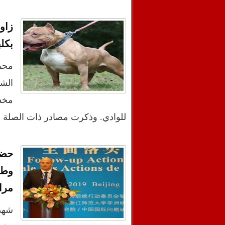
زاو
بكلب
محم
الش
مخدر
للوادي. وذكرت مصادر ذات الصلة ،
حضو
وطم
مرا
شهد 