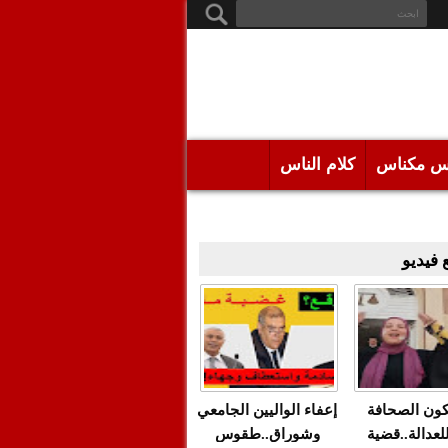
س مكناس
كلام الناس
فيديو
كون الصحافة
إعفاء الواليين الجامعي
للعدالة..قضية
وشوراق..طقوس