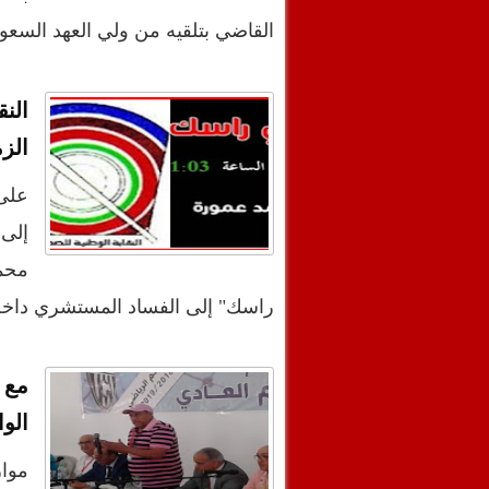
القاضي بتلقيه من ولي العهد الس
الن
الز
على 
إلى 
محم
راسك" إلى الفساد المستشري دا
مع 
الو
موا