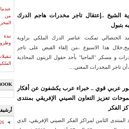
عندما 
ية الشيخ ..إعتقال تاجر مخدرات هاجم الدرك
من ي
المحر
ه بتبول
نبذة 
د الحنصالي تمكنت عناصر الدرك الملكي بزاوية
وظروف 
يخ,خلال هذا الاسبوع ،من إلقاء القبض على تاجر
تنقيل
ات و مسكر "الماحيا" بأحد حقول الزيتون المحاذية
الملكي
أن تاجر المخدرات المعني…
BOOK
ر عربي قوي .. خبراء عرب يكشفون عن أفكار
وحات تعزيز التعاون الصيني الإفريقي بمنتدى
كز الفكر
أرشيف
المنتدى الثامن لمراكز الفكر الصيني الإفريقي، الذي
26
◄