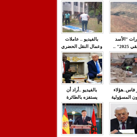
"مولات 88 غرزة"
صادمة وملتمس
 حميد طولست
لا(فيديو)
"الوجهاء"؟/ صمت
 تزداد فيه
وزارة الداخلية؟/أين
 العنف ضد
الوزير التوفيق؟(فيديو)
غيب فيه أحيانًا
لعدالة في
رات "الأسد
بالفيديو .. عاملات
م...
الإفريقي 2025" ..
وعمال النقل الحضري
قاذفة النووية
بفاس يعبرون عن
يب مع ثماني
ارتياحهم بعد إنهاء عقد
مقاتلات من نوع F-16
شركة "سيتي باص"
للقوات الجوية
ية المغربية
ر فاس..هؤلاء
بالفيديو ..أراد أن
ن المسؤولية
يستفزه بالطائرة
ي العمارات
القطرية لكن ترامب
ائية مفتوحة
فضحه أمام العالم
بالحجة والدليل