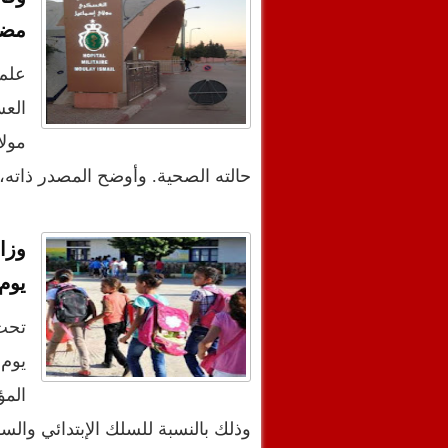
مضا
علم
الع
مول
حالته الصحية. وأوضح المصدر ذات
يوم 
تحت
وذلك بالنسبة للسلك الإبتدائي والس