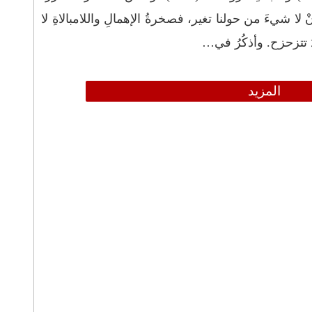
ْ لا شيءَ من حولنا تغير، فصخرةُ الإهمالِ واللامبالاةِ لا
ُ تتزحزح. وأذكُرُ في…
المزيد