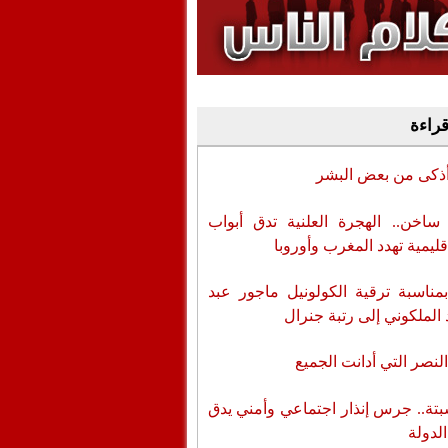
وفيديو
أن تطال المسؤولين
قراءة
أذكى من بعض البشر
اخن.. الهجرة العلنية تدق أبواب
قليمية تهدد المغرب وأوروبا
بمناسبة ترقية الكولونيل ماجور عبد
 الملكوني إلى رتبة جنرال
لنصر التي أدانت الجميع
تة.. جرس إنذار اجتماعي وأمني يدق
الدولة