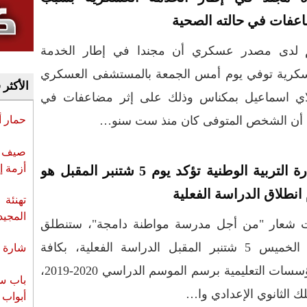
عفات في حالته الصحية
 لدى مصدر عسكري أن مجندا في إطار الخدمة
سكرية توفي يوم أمس الجمعة بالمستشفى العسكري
الأكثر 
اي اسماعيل بمكناس وذلك على إثر مضاعفات في
ه، أن الشخص المتوفى كان منذ ست سنو…
حمار 
صيف س
أزمة إ
وزارة التربية الوطنية تؤكد يوم 5 شتنبر المقبل هو
انطلاق الدراسة الفعلية
تهنئة 
المجيد
 شعار "من أجل مدرسة مواطنة دامجة"، ستنطلق
يوم الخميس 5 شتنبر المقبل الدراسة الفعلية، بكافة
شارة ا
المؤسسات التعليمية برسم الموسم الدراسي 2020-2019،
باب سب
لك الثانوي الإعدادي وا…
أبواب 