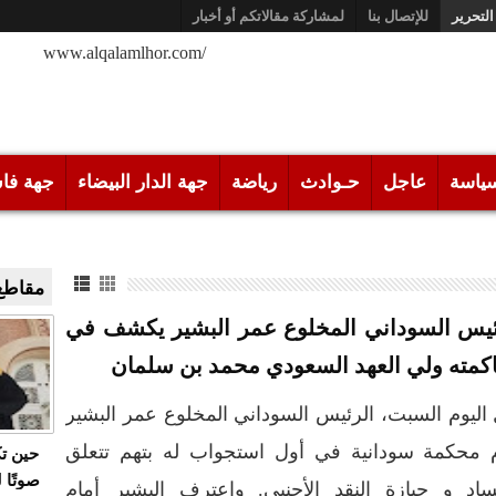
التحرير
للإتصال بنا
لمشاركة مقالاتكم أو أخبار
/www.alqalamlhor.com
ياسة
عاجل
حـوادث
رياضة
جهة الدار البيضاء
جهة فا
مقاطع 
ئيس السوداني المخلوع عمر البشير يكشف في
كمته ولي العهد السعودي محمد بن سلمان
ل اليوم السبت، الرئيس السوداني المخلوع عمر البشير
م محكمة سودانية في أول استجواب له بتهم تتعلق
حين ت
صوتًا 
ساد و حيازة النقد الأجنبي. واعترف البشير أمام