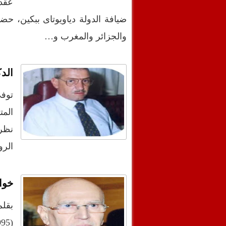
ضيافة الدولة دياويوتاى ببكين، حض
والجزائر والمغرب و…
الد
توفي
المت
نظر
الرو
خواط
بقلم