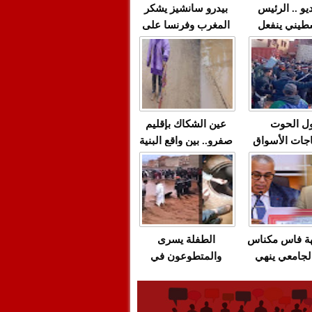
يو .. الرئيس
بيدرو سانشيز يشكر
طيني ينفعل
المغرب وفرنسا على
 حماس بألفاظ
استعادة الكهرباء عقب
 على الهواء
انقطاعه في شبه
الجزيرة الإيبيرية
(فيديو)
ل الحوت
عين الشكاك بإقليم
جات الأسواق
صفرو.. بين واقع البنية
عية/الاحتقان
التحتية المهترئة
ت والتراشق
والحملات الانتخابية
ناديق"/أخنوش
المبكرة(فيديو)
لصمت المريب
هة فاس مكناس
الطفلة يسرى
لجامعي ينهي
والمتطوعون في
ة المواطنين
بركان..أشغال معطوبة
ال مع شركة
وقنوات صرف صحي
باص + وثيقة
تقتل والمحاسبة يجب