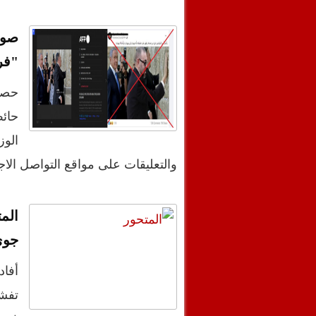
صور
"فر
حصد
حائط
الو
والتعليقات على مواقع التواصل ا
الم
جوي
أفاد
تفشي