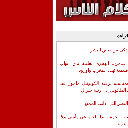
وفيديو
أن تطال المسؤولين
قراءة
أذكى من بعض البشر
اخن.. الهجرة العلنية تدق أبواب
قليمية تهدد المغرب وأوروبا
بمناسبة ترقية الكولونيل ماجور عبد
 الملكوني إلى رتبة جنرال
لنصر التي أدانت الجميع
تة.. جرس إنذار اجتماعي وأمني يدق
الدولة