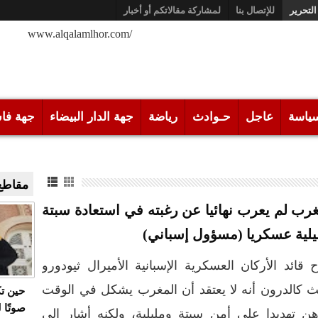
التحرير
للإتصال بنا
لمشاركة مقالاتكم أو أخبار
/www.alqalamlhor.com
ياسة
عاجل
حـوادث
رياضة
جهة الدار البيضاء
جهة فا
مقاطع 
غرب لم يعرب نهائيا عن رغبته في استعادة سبتة
يلية عسكريا (مسؤول إسباني)
قائد الأركان العسكرية الإسبانية الأميرال ثيودورو
ث كالدرون أنه لا يعتقد أن المغرب يشكل في الوقت
حين ت
صوتًا 
هن تهديدا على أمن سبتة ومليلية، ولكنه أشار إلى