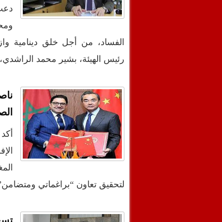
دعت
ومح
الفساد، من أجل خلق دينامية وا
رئيس الهيئة، بشير محمد الراشدي
ناص
الص
أكد 
الإف
المغ
لتحقيق تعاون “براغماتي ومتضامن