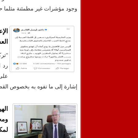
وجود مؤشرات غير مطمئنة مثلما 
الإ
الع
"ترك
رد ا
على 
إشارة إلى ما تفوه به بخصوص القض
اله
ومح
لمك