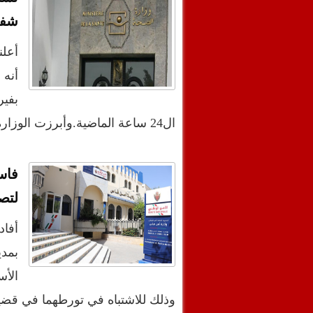
شفاء 
أعلن
ال24 ساعة الماضية.وأبرزت الوزارة في النشرة ال…
فاس
لتص
أفاد
بمدي
وذلك للاشتباه في تورطهما في قضية