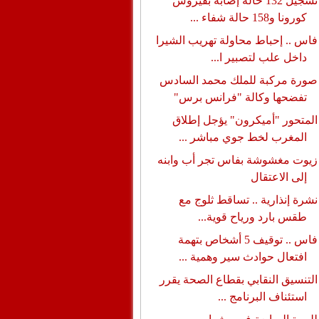
تسجيل 132 حالة إصابة بفيروس
كورونا و158 حالة شفاء ...
فاس .. إحباط محاولة تهريب الشيرا
داخل علب لتصبير ا...
صورة مركبة للملك محمد السادس
تفضحها وكالة "فرانس برس"
المتحور "أميكرون" يؤجل إطلاق
المغرب لخط جوي مباشر ...
زيوت مغشوشة بفاس تجر أب وابنه
إلى الاعتقال
نشرة إنذارية .. تساقط ثلوج مع
طقس بارد ورياح قوية...
فاس .. توقيف 5 أشخاص بتهمة
افتعال حوادث سير وهمية ...
التنسيق النقابي بقطاع الصحة يقرر
استئناف البرنامج ...