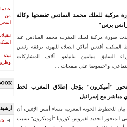
عندما 
ة مركبة للملك محمد السادس تفضحها وكالة
من ي
المحر
انس برس"
تنقيل
ت صورة مركبة لملك المغرب محمد السادس عند
الملكي
 المبكى، أقدس أماكن الصلاة لليهود، برفقة رئيس
نبذة 
زراء السابق بنيامين نتانياهو، آلاف المشاركات
وظروف 
لاجتماعي، و”خصوصا على صفحات …
BOOK
تحور "أميكرون" يؤجل إطلاق المغرب لخط
 مباشر مع إسرائيل
أرشيف
 بيان للخطوط الجوية المغربية مساء أمس الإثنين، أن
 المتحور الجديد لفيروس كورونا "أوميكرون" تسبب
26
◄