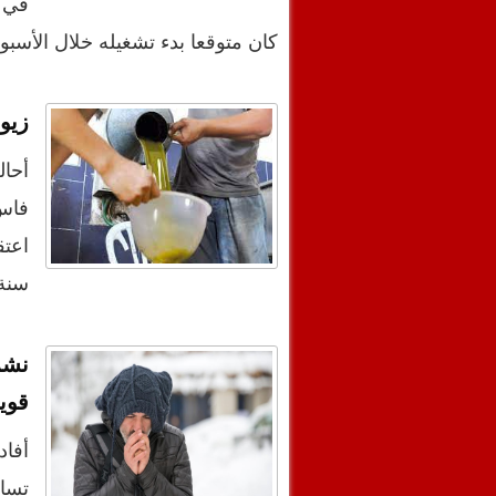
في ت
كان متوقعا بدء تشغيله خلال الأسبو
زيو
أحال
فاس 
سنة،
نشر
قوي
أفاد