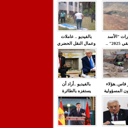
"مولات 88 غرزة"
صادمة وملتمس
 حميد طولست
لا(فيديو)
"الوجهاء"؟/ صمت
 تزداد فيه
وزارة الداخلية؟/أين
 العنف ضد
الوزير التوفيق؟(فيديو)
غيب فيه أحيانًا
لعدالة في
رات "الأسد
بالفيديو .. عاملات
م...
الإفريقي 2025" ..
وعمال النقل الحضري
قاذفة النووية
بفاس يعبرون عن
يب مع ثماني
ارتياحهم بعد إنهاء عقد
مقاتلات من نوع F-16
شركة "سيتي باص"
للقوات الجوية
ية المغربية
ر فاس..هؤلاء
بالفيديو ..أراد أن
ن المسؤولية
يستفزه بالطائرة
ي العمارات
القطرية لكن ترامب
ائية مفتوحة
فضحه أمام العالم
بالحجة والدليل