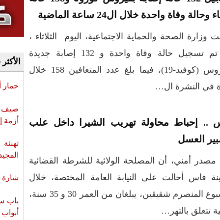
وحالة وفاة واحدة خلال ال24 ساعة الماضية
ت وزارة الصحة والحماية الاجتماعية، اليوم الثلاثاء ،
أنه تم تسجيل حالة وفاة واحدة و 132 إصابة جديدة
الأكثر 
بفيروس (كوفيد-19)، فيما بلغ عدد المتعافين 158 خلال
حمار 
صيف س
أزمة إ
 .. إحباط محاولة تهريب الشيرا داخل علب
بير العسل
تهنئة 
المجيد
 مصدر أمني، أن المصلحة الولائية للشرطة القضائية
نة فاس أحالت على النيابة العامة المختصة، خلال
شارة ا
الأسبوع المنصرم شقيقين، يبلغان من العمر 30 و 35 سنة،
باب سب
 تتعلق بالتهر…
أبواب 