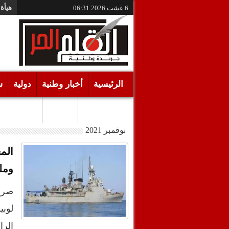
هيأة 
6 غشت 2026
06:31
الرئيسية
أخبار وطنية
دولية
س
أقـلام حـرة
مرئيات
نوفمبر 2021
الم
ومل
صرح 
لوبي
الرا