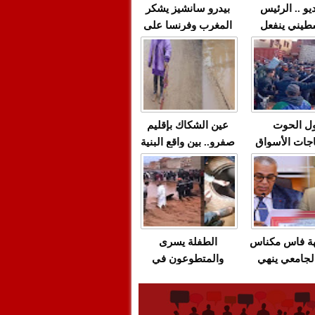
يو .. الرئيس
بيدرو سانشيز يشكر
طيني ينفعل
المغرب وفرنسا على
 حماس بألفاظ
استعادة الكهرباء عقب
 على الهواء
انقطاعه في شبه
الجزيرة الإيبيرية
(فيديو)
ل الحوت
عين الشكاك بإقليم
جات الأسواق
صفرو.. بين واقع البنية
عية/الاحتقان
التحتية المهترئة
ت والتراشق
والحملات الانتخابية
ناديق"/أخنوش
المبكرة(فيديو)
لصمت المريب
هة فاس مكناس
الطفلة يسرى
لجامعي ينهي
والمتطوعون في
ة المواطنين
بركان..أشغال معطوبة
ال مع شركة
وقنوات صرف صحي
باص + وثيقة
تقتل والمحاسبة يجب