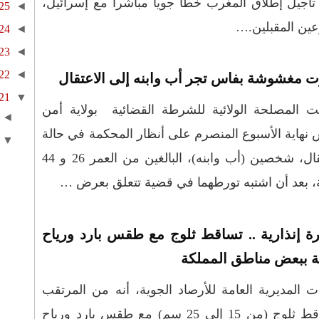
أجيل إطلاق المغرب خطا جويا مباشرا مع إسرائيل،
25
◄
عين المقبلين.…
24
◄
23
◄
22
◄
ت مغشوشة بفاس تجر أب وابنه إلى الاعتقال
21
▼
ت المصلحة الولائية للشرطة القضائية بولاية أمن
◄
نهاية الأسبوع المنصرم على أنظار المحكمة في حالة
▼
اعتقال، شخصين (أب وابنه)، البالغين من العمر 26 و 44
 بعد أن اشتبه تورطهما في قضية تتعلق بعرض …
ة إنذارية .. تساقط ثلوج مع طقس بارد ورياح
ة ببعض مناطق المملكة
ت المديرية العامة للأرصاد الجوية، أنه من المرتقب
تساقط ثلوج (من 15 إلى 25 سم) مع طقس بارد ورياح