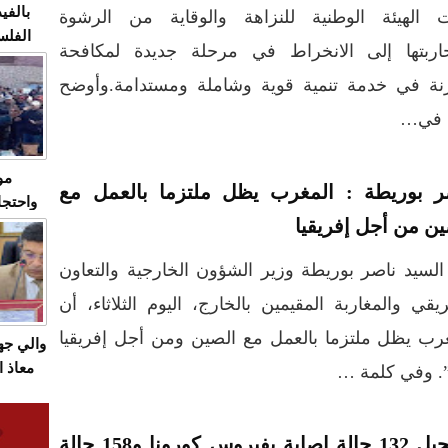
بالفيد
 الهيئة الوطنية للنزاهة والوقاية من الرشوة
الفلس
اربتها إلى الانخراط في مرحلة جديدة لمكافحة
ويهاجم
زنة في خدمة تنمية قوية وشاملة ومستدامة.وأوضح
قاسية
، في…
مو
ر بوريطة : المغرب يظل ملتزما بالعمل مع
واحتجا
ين من أجل إفريقيا
الأسبو
الصام
السيد ناصر بوريطة وزير الشؤون الخارجية والتعاون
بـ"الص
يرد با
ريقي والمغاربة المقيمين بالخارج، اليوم الثلاثاء، أن
رب يظل ملتزما بالعمل مع الصين ومن أجل إفريقيا
والي ج
معاذ ا
”. وفي كلمة …
معانا
والعم
سيتي 
تسجيل 132 حالة إصابة بفيروس كورونا و158 حالة