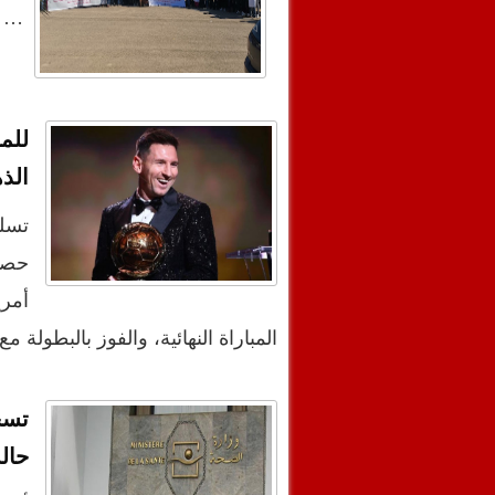
…
للم
الذ
تسلم
حصده
أمري
المباراة النهائية، والفوز بالبطولة
حال