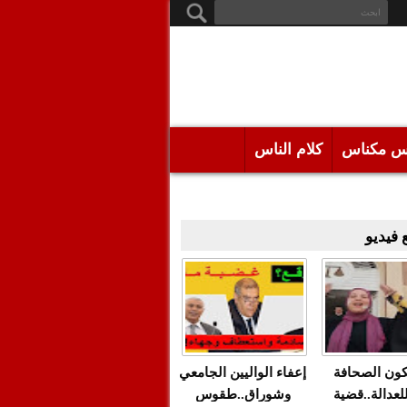
س مكناس
كلام الناس
فيديو
كون الصحافة
إعفاء الواليين الجامعي
للعدالة..قضية
وشوراق..طقوس