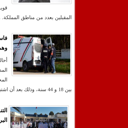
المقبلين بعدد من مناطق المملكة‎.‎ وأوضحت المديرية، في نش…
وهم
أحا
المد
بين 18 و 44 سنة، وذلك بعد أن اشتبه تورطهم في قض…
الت
البر