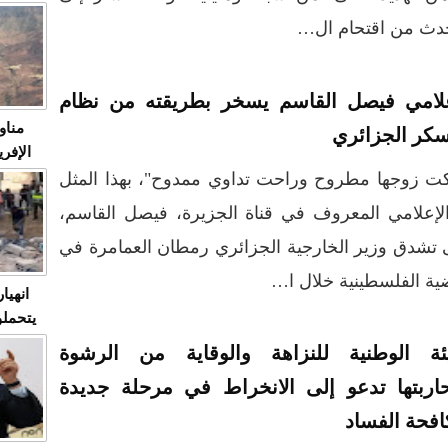
متابعة
حدث من اقتحام ال…
مثا
في زمن
حالات
النساء وي
علامي فيصل القاسم يسخر بطريقته من نظام
صدى ا
مناو
سكر الجزائري
ردهات ال
شاهد ال
ت زوجها مطروح وراحت تداوي ممدوح"، بهذا المثل
في تدر
لإعلامي المعروف في قناة الجزيرة، فيصل القاسم،
تشدق وزير الخارجية الجزائري رمطان العمامرة في
تابعة 
الملك
ية الفلسطينية خلال ا…
انهيا
يتحملو
ومآس
يئة الوطنية للنزاهة والوقاية من الرشوة
العشو
اربتها تدعو إلى الانخراط في مرحلة جديدة
افحة الفساد