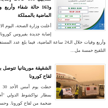
و163 حالة شفاء وأربع وفيات خلال الـ24 ساعة
الأكثر قراءة
أعلنت وزارة الصحة، اليوم الاثنين، عن تسجيل 108 حالات
إصابة جديدة بفيروس كورونا المستجد و163 حالة شفاء،
حمار أذكى من بعض البشر
ن من الجرعة الثانية من
صيف ساخن.. الهجرة العلنية تدق أبواب
أزمة إقليمية تهدد المغرب وأوروبا
عندما يصبح المواطن ضحية لعبة الصدمة...
غربية ضخمة من
من يعبث بعقول المغاربة في ملف
المحروقات؟
تهنئة بمناسبة ترقية الكولونيل ماجور عبد
30 ماي الجاري طائرة مغربية
المجيد الملكوني إلى رتبة جنرال
" بشحنة مغربية
في عز الأزمة الإنسانية رئيس حكومتنا يطير
 فإن الشحنة من
الى جزيرة مايوركا الاسبانية....!!؟؟