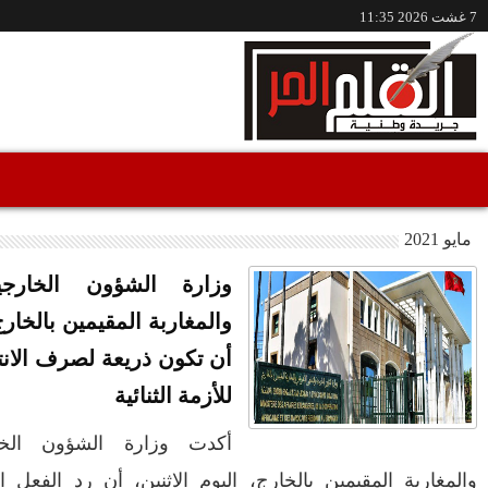
/www.alqalamlhor.com
مقاطع فيديو
اون الإفريقي
الهجرة لا ينبغي
أسباب الحقيقية
حين تكون الصحافة
إعفاء الواليين الجامعي
صوتًا للعدالة..قضية
وشوراق..طقوس
عاون الإفريقي
"مولات 88 غرزة"
صادمة وملتمس
متابعة حميد طولست
عن رئيس الحكومة
مثالا(فيديو)
"الوجهاء"؟/ صمت