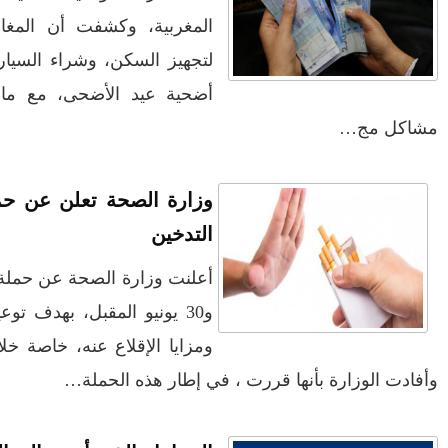
الحكومة تقرر اتخاذ مجموعة من
ن إلى الاقتراض
التدابير ابتداء من ف...
 الأبناء، وشراء
أمير المؤمنين محمد السادس يعطي
ا الاقتراض من
توجيهاته السامية بب...
بيان لوزارة الشؤون الخارجية
والتعاون الإفريقي والم...
تسجيل 108 حالات إصابة جديدة
ية حول مخاطر
بفيروس كورونا و163 حال...
الشقيقة موريتانيا تتوصل بشحنة
مغربية ضخمة من لقاح ...
أعلنت وزارة الصحة عن حملة وطنية، من 31 ماي الجاري
" زورق الإيمان"
ن بمخاطر التدخين
الفنان الكوميدي الساخر "باز" حي
ومزايا الإقلاع عنه، خاصة خلال تفشي وباء (كوفيد- 19).
يرزق
حجز أجهزة إلكترونية تستعمل للغش
خلال امتحانات السن...
دراسة صادمة حول ديون الأسر