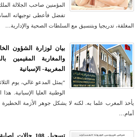
الفلسطيني ينفعل
المغرب وفرنسا على
سادس أعزه الله،
ويهاجم حماس بألفاظ
استعادة الكهرباء عقب
ادة فتح المساجد
قاسية على الهواء
انقطاعه في شبه
الجزيرة الإيبيرية
(فيديو)
مول الحوت
عين الشكاك بإقليم
عاون الإفريقي
واحتجاجات الأسواق
صفرو.. بين واقع البنية
بخصوص الأزمة
الأسبوعية/الاحتقان
التحتية المهترئة
الصامت والتراشق
والحملات الانتخابية
بـ"الصناديق"/أخنوش
المبكرة(فيديو)
يرد بالصمت المريب
نيو، أمام المحكمة
كل بالتأكيد تطورا
والي جهة فاس مكناس
الطفلة يسرى
معاذ الجامعي ينهي
والمتطوعون في
 الجارين. المثول
معاناة المواطنين
بركان..أشغال معطوبة
والعمال مع شركة
وقنوات صرف صحي
سيتي باص + وثيقة
تقتل والمحاسبة يجب
وفيديو
أن تطال المسؤولين
دة بفيروس كورونا