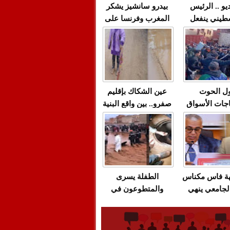
يو .. الرئيس
بيدرو سانشيز يشكر
طيني ينفعل
المغرب وفرنسا على
 حماس بألفاظ
استعادة الكهرباء عقب
 على الهواء
انقطاعه في شبه
الجزيرة الإيبيرية
(فيديو)
ل الحوت
عين الشكاك بإقليم
جات الأسواق
صفرو.. بين واقع البنية
عية/الاحتقان
التحتية المهترئة
ت والتراشق
والحملات الانتخابية
ناديق"/أخنوش
المبكرة(فيديو)
لصمت المريب
هة فاس مكناس
الطفلة يسرى
لجامعي ينهي
والمتطوعون في
ة المواطنين
بركان..أشغال معطوبة
ال مع شركة
وقنوات صرف صحي
باص + وثيقة
تقتل والمحاسبة يجب