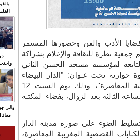
بالفيد
الفلس
ويهاجم
قاسية
قضايا الأدب والفن وحضورها المستمر
 جمعية نظرة للثقافة والإعلام بشراكة
مو
التابعة لمؤسسة مسجد الحسن الثاني
واحتجا
الأسبو
دوة حوارية تحت عنوان: "الدار البيضاء
الصام
من خلال القصة المغربية المعاصرة"، وذلك يوم السبت 12
بـ"الص
يرد با
داء من الساعة الثالثة بعد الزوال، بفضاء المكتبة
والي ج
معاذ ا
سليط الضوء على صورة مدينة الدار
معانا
والعم
لكتابات القصصية المغربية المعاصرة،
سيتي 