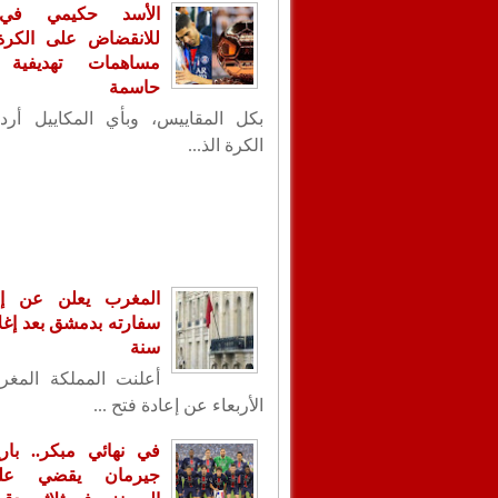
الأسد حكيمي في
للانقضاض على الكرة ا
مساهمات تهديفية 
حاسمة
بكل المقاييس، وبأي المكاييل أردت
الكرة الذ...
المغرب يعلن عن إع
سنة
أعلنت المملكة المغر
الأربعاء عن إعادة فتح ...
في نهائي مبكر.. با
جيرمان يقضي عل