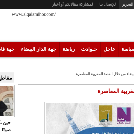
التحرير
للإتصال بنا
لمشاركة مقالاتكم أو أخبار
/www.alqalamlhor.com
ياسة
عاجل
حـوادث
رياضة
جهة الدار البيضاء
جهة فا
لبيضاء من خلال القصة المغربية المعاصرة
مقاطع 
مغربية المعاصرة
حين ت
صوتًا 