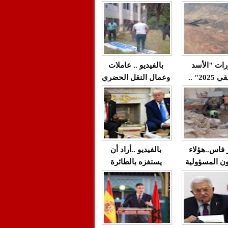
"مولات 88 غرزة"
صادمة وملتمس
 حميد طولست
لا(فيديو)
"الوجهاء"؟/ صمت
 تزداد فيه
وزارة الداخلية؟/أين
 العنف ضد
الوزير التوفيق؟(فيديو)
غيب فيه أحيانًا
لعدالة في
رات "الأسد
بالفيديو .. عاملات
م...
الإفريقي 2025" ..
وعمال النقل الحضري
قاذفة النووية
بفاس يعبرون عن
يب مع ثماني
ارتياحهم بعد إنهاء عقد
مقاتلات من نوع F-16
شركة "سيتي باص"
للقوات الجوية
ية المغربية
ر فاس..هؤلاء
بالفيديو ..أراد أن
ن المسؤولية
يستفزه بالطائرة
ي العمارات
القطرية لكن ترامب
ائية مفتوحة
فضحه أمام العالم
بالحجة والدليل