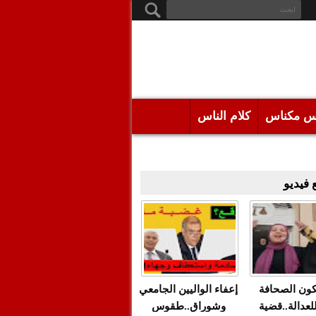
س مكناس
كلام الناس
فيديو
كون الصحافة
إعفاء الواليين الجامعي
للعدالة..قضية
وشوراق..طقوس