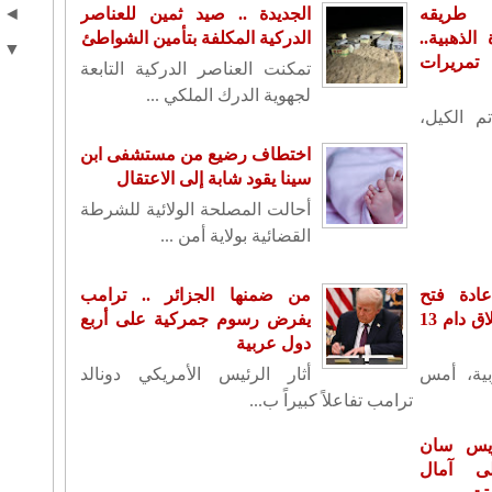
 طريقه
الجديدة .. صيد ثمين للعناصر
◄
لذهبية..
الدركية المكلفة بتأمين الشواطئ
▼
تمريرات
تمكنت العناصر الدركية التابعة
لجهوية الدرك الملكي ...
م الكيل،
اختطاف رضيع من مستشفى ابن
سينا يقود شابة إلى الاعتقال
أحالت المصلحة الولائية للشرطة
القضائية بولاية أمن ...
ادة فتح
من ضمنها الجزائر .. ترامب
سفارته بدمشق بعد إغلاق دام 13
يفرض رسوم جمركية على أربع
دول عربية
بية، أمس
أثار الرئيس الأمريكي دونالد
ترامب تفاعلاً كبيراً ب...
ريس سان
ى آمال