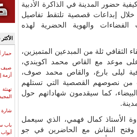
ية حضور المدينة في الذاكرة الأدبية
خلال إبداعات قصصية تلتقط تفاصيل
ت الفضاءات والهوية الحضرية لهذه
الأكثر 
ء الثقافي ثلة من المبدعين المتميزين،
حمار 
ى موعد مع القاص محمد اكويندي،
صيف س
افية ليلى بارع، والقاص محمد صوف،
أزمة إ
 من نصوصهم القصصية التي تستلهم
تهنئة 
لبيضاء، كما سيقدمون شهاداتهم حول
المجيد
دينة.
شارة ا
وة الأستاذ كمال فهمي، الذي سيعمل
باب سب
وفتح النقاش مع الحاضرين في جو
أبواب 