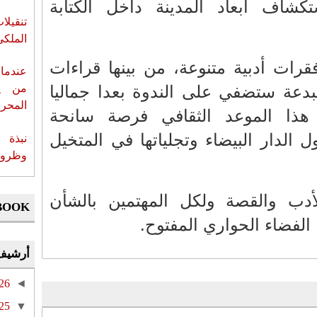
شاف أبعاد المدينة داخل الكتابة
تنقيل
الملكي
قرات أدبية متنوعة، من بينها قراءات
عندما 
دعة ستضفي على الندوة بعدا جماليا
من ي
المحر
هذا الموعد الثقافي فرصة سانحة
الدار البيضاء وتجلياتها في المتخيل
نبذة 
وظروف 
أدب والقصة ولكل المهتمين بالشأن
BOOK
الفضاء الحواري المفتوح.
أرشيف
26
◄
25
▼