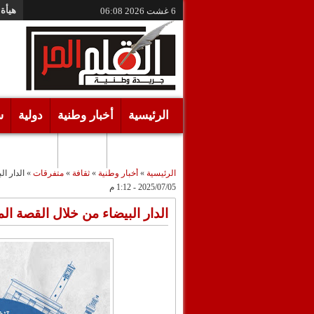
هيأة 
6 غشت 2026
06:08
الرئيسية
أخبار وطنية
دولية
س
أقـلام حـرة
مرئيات
الرئيسية
»
أخبار وطنية
»
ثقافة
»
متفرقات
»
الدار ا
2025/07/05 - 1:12 م
الدار البيضاء من خلال القصة ال