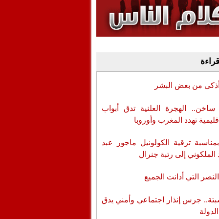
وفيديو
أن تطال المسؤولين
قراءة
أذكى من بعض البشر
اخن.. الهجرة العلنية تدق أبواب
قليمية تهدد المغرب وأوروبا
بمناسبة ترقية الكولونيل ماجور عبد
 الملكوني إلى رتبة جنرال
لنصر التي أدانت الجميع
تة.. جرس إنذار اجتماعي وأمني يدق
الدولة