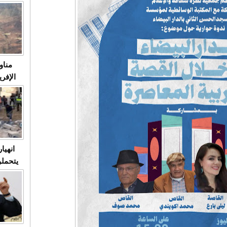
متابعة
مثا
في زمن
حالات
النساء وي
صدى ا
مناو
ردهات ال
شاهد ال
في تدر
تابعة 
الملك
انهيا
يتحملو
ومآس
العشو