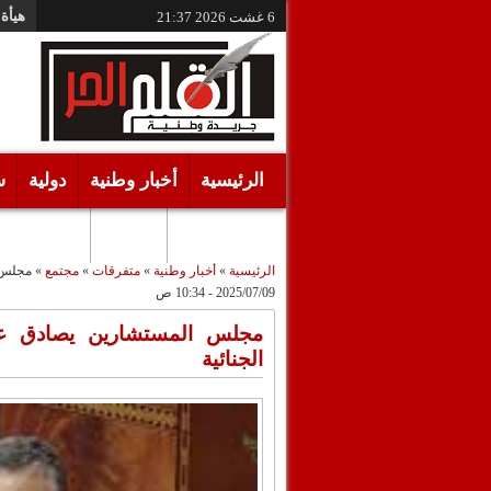
هيأة 
6 غشت 2026
21:37
الرئيسية
أخبار وطنية
دولية
س
أقـلام حـرة
مرئيات
الرئيسية
»
أخبار وطنية
»
متفرقات
»
مجتمع
»
مجلس ا
2025/07/09 - 10:34 ص
مجلس المستشارين يصادق عل
الجنائية