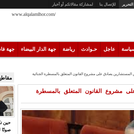
التحرير
للإتصال بنا
لمشاركة مقالاتكم أو أخبار
/www.alqalamlhor.com
ياسة
عاجل
حـوادث
رياضة
جهة الدار البيضاء
جهة فا
لمستشارين يصادق على مشروع القانون المتعلق بالمسطرة الجنائية
مقاطع 
ى مشروع القانون المتعلق بالمسطرة
حين ت
صوتًا 