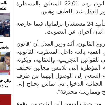
03.23 بتغيير وتتميم القانون رقم 22.01 المتعلق بالمسطرة
بالفيد
الفلس
ير العدل عبد اللطيف وهبي.
ويهاجم
قاسية
وحظي مشروع القانون بتأييد 24 مستشارا برلمانيا، فيما عارضه
اثنان آخران عن التصويت.
مو
 القانون، أكد وزير العدل أن "قانون
واحتجا
أهمية بالغة داخل المنظومة القانونية
الأسبو
للقوانين التجريمية والعقابية، وبكونه
الصام
بـ"الص
ية المؤطرة التي تلامس مجالين تختلف
يرد با
ثناء السعي إلى الوصول إليهما من طرف
والي ج
الجنائية الدخول في تماس يحتاج إلى
معاذ ا
 وممارسة محترفة".
معانا
والعم
ق من جهة بالسعي إلى التثبت من وقوع
سيتي 