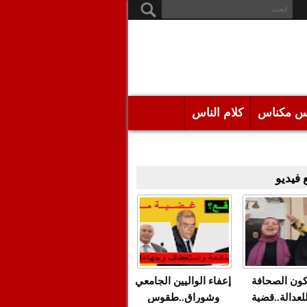
س مكناس
كلام الناس
فيديو
كون الصحافة
إعفاء الواليين الجامعي
للعدالة..قضية
وشوراق..طقوس