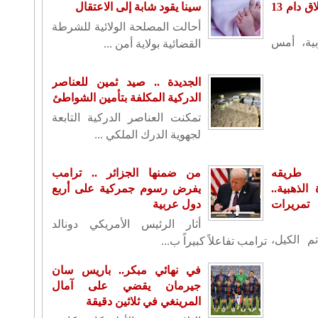
سفارته بدمشق بعد إغلاق دام 13
سينا يقود شابة إلى الاعتقال
أحالت المصلحة الولائية للشرطة
بية، أمس
القضائية بولاية أمن ...
الجديدة .. صيد ثمين للعناصر
الدركية المكلفة بتأمين الشواطئ
تمكنت العناصر الدركية التابعة
لجهوية الدرك الملكي ...
 طريقه
من ضمنها الجزائر .. ترامب
لذهبية..
يفرض رسوم جمركية على أربع
تمريرات
دول عربية
أثار الرئيس الأمريكي دونالد
م الكيل،
ترامب تفاعلاً كبيراً ب...
في نهائي مبكر.. باريس سان
جيرمان يقضي على آمال
المرينغي في ثلاثين دقيقة