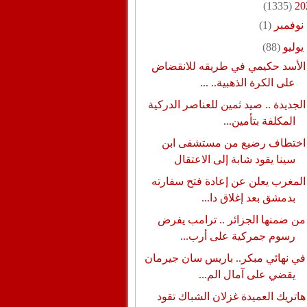
(1335)
20
نوفمبر
(1)
يوليو
(88)
الأسد حكيمي في طريقه للانقضاض
على الكرة الذهبية.. ...
الجديدة .. صيد ثمين للعناصر الدركية
المكلفة بتأمين...
اختطاف رضيع من مستشفى ابن
سينا يقود شابة إلى الاعتقال
المغرب يعلن عن إعادة فتح سفارته
بدمشق بعد إغلاق دا...
من ضمنها الجزائر .. ترامب يفرض
رسوم جمركية على أرب...
في نهائي مبكر.. باريس سان جيرمان
يقضي على آمال الم...
هاتريك العميدة غزلان الشباك تقود