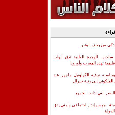
وفيديو
أن تطال المسؤولين
قراءة
أذكى من بعض البشر
اخن.. الهجرة العلنية تدق أبواب
قليمية تهدد المغرب وأوروبا
بمناسبة ترقية الكولونيل ماجور عبد
 الملكوني إلى رتبة جنرال
لنصر التي أدانت الجميع
تة.. جرس إنذار اجتماعي وأمني يدق
الدولة