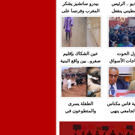
يو .. الرئيس
بيدرو سانشيز يشكر
طيني ينفعل
المغرب وفرنسا على
 حماس بألفاظ
استعادة الكهرباء عقب
 على الهواء
انقطاعه في شبه
الجزيرة الإيبيرية
(فيديو)
ل الحوت
عين الشكاك بإقليم
جات الأسواق
صفرو.. بين واقع البنية
عية/الاحتقان
التحتية المهترئة
ت والتراشق
والحملات الانتخابية
ناديق"/أخنوش
المبكرة(فيديو)
لصمت المريب
هة فاس مكناس
الطفلة يسرى
لجامعي ينهي
والمتطوعون في
ة المواطنين
بركان..أشغال معطوبة
ال مع شركة
وقنوات صرف صحي
باص + وثيقة
تقتل والمحاسبة يجب