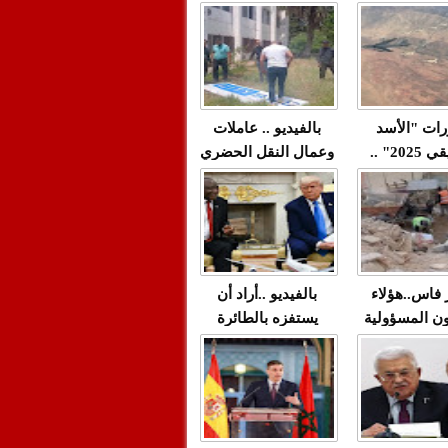
"مولات 88 غرزة"
صادمة وملتمس
 حميد طولست
لا(فيديو)
"الوجهاء"؟/ صمت
 تزداد فيه
وزارة الداخلية؟/أين
 العنف ضد
الوزير التوفيق؟(فيديو)
غيب فيه أحيانًا
لعدالة في
رات "الأسد
بالفيديو .. عاملات
م...
الإفريقي 2025" ..
وعمال النقل الحضري
قاذفة النووية
بفاس يعبرون عن
يب مع ثماني
ارتياحهم بعد إنهاء عقد
مقاتلات من نوع F-16
شركة "سيتي باص"
للقوات الجوية
ية المغربية
ر فاس..هؤلاء
بالفيديو ..أراد أن
ن المسؤولية
يستفزه بالطائرة
ي العمارات
القطرية لكن ترامب
ائية مفتوحة
فضحه أمام العالم
بالحجة والدليل