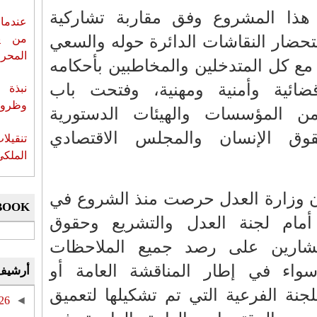
 هذا المشروع وفق مقاربة تشاركية
عندما 
ار النقاشات الدائرة حوله والسعي
من ي
المحر
ع كل المتدخلين والمخاطبين بأحكامه
ائية وأمنية ومهنية، وفتحت باب
نبذة 
وظروف 
ن المؤسسات والهيئات الدستورية
وق الإنسان والمجلس الاقتصادي
تنقيل
الملكي
ن وزارة العدل حرصت منذ الشروع في
BOOK
مام لجنة العدل والتشريع وحقوق
شارين على رصد جميع الملاحظات
سواء في إطار المناقشة العامة أو
أرشيف
لجنة الفرعية التي تم تشكيلها لتعميق
26
◄