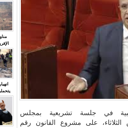
متابعة
مثا
في زمن
حالات
النساء وي
صدى ا
مناو
ردهات ال
شاهد ال
في تدر
تابعة 
الملك
انهيا
يتحملو
ومآس
العشو
لبية في جلسة تشريعية بمجلس
الثلاثاء، على مشروع القانون رقم