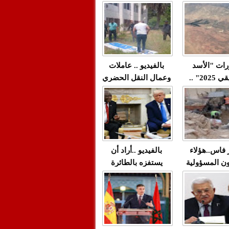
"مولات 88 غرزة"
صادمة وملتمس
 حميد طولست
لا(فيديو)
"الوجهاء"؟/ صمت
 تزداد فيه
وزارة الداخلية؟/أين
 العنف ضد
الوزير التوفيق؟(فيديو)
غيب فيه أحيانًا
لعدالة في
رات "الأسد
بالفيديو .. عاملات
م...
الإفريقي 2025" ..
وعمال النقل الحضري
قاذفة النووية
بفاس يعبرون عن
يب مع ثماني
ارتياحهم بعد إنهاء عقد
مقاتلات من نوع F-16
شركة "سيتي باص"
للقوات الجوية
ية المغربية
ر فاس..هؤلاء
بالفيديو ..أراد أن
ن المسؤولية
يستفزه بالطائرة
ي العمارات
القطرية لكن ترامب
ائية مفتوحة
فضحه أمام العالم
بالحجة والدليل