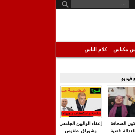
س مكناس
كلام الناس
فيديو
كون الصحافة
إعفاء الواليين الجامعي
للعدالة..قضية
وشوراق..طقوس