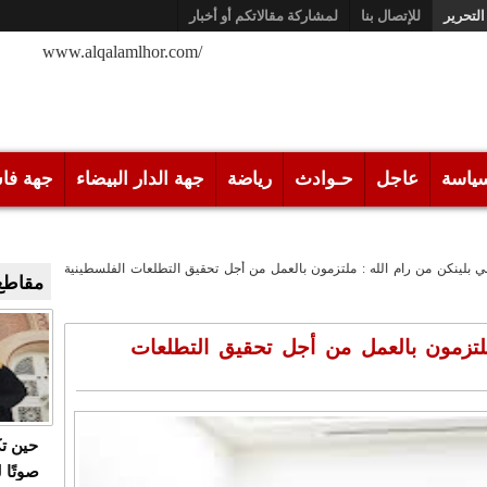
التحرير
للإتصال بنا
لمشاركة مقالاتكم أو أخبار
/www.alqalamlhor.com
ياسة
عاجل
حـوادث
رياضة
جهة الدار البيضاء
جهة فا
ني بلينكن من رام الله : ملتزمون بالعمل من أجل تحقيق التطلعات الفلسطينية
مقاطع 
ملتزمون بالعمل من أجل تحقيق التطلعات
حين ت
صوتًا 