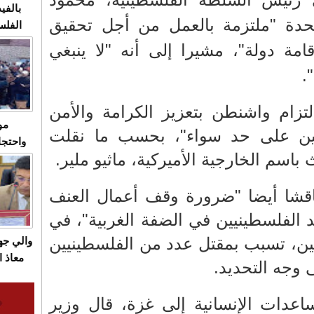
بالفيد
تحدة "ملتزمة بالعمل من أجل تحقيق
الفلس
ويهاجم
امة دولة"، مشيرا إلى أنه "لا ينبغي
قاسية
.
تزام واشنطن بتعزيز الكرامة والأمن
مو
ليين على حد سواء"، بحسب ما نقلت
واحتجا
باسم الخارجية الأميركية، ماثيو ملير.
الأسبو
الصام
ناقشا أيضا "ضرورة وقف أعمال العنف
بـ"الص
يرد با
 الفلسطينيين في الضفة الغربية"، في
ن، تسبب بمقتل عدد من الفلسطينيين
والي ج
معاذ ا
 وجه التحديد.
معانا
والعم
اعدات الإنسانية إلى غزة، قال وزير
سيتي 