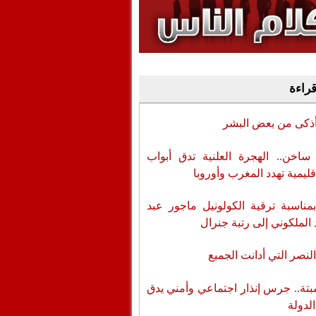
وفيديو
أن تطال المسؤولين
قراءة
أذكى من بعض البشر
اخن.. الهجرة العلنية تدق أبواب
قليمية تهدد المغرب وأوروبا
بمناسبة ترقية الكولونيل ماجور عبد
 الملكوني إلى رتبة جنرال
لنصر التي أدانت الجميع
تة.. جرس إنذار اجتماعي وأمني يدق
الدولة