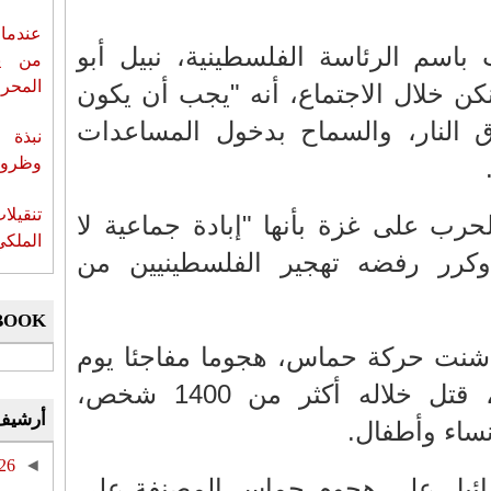
عندما 
باسم الرئاسة الفلسطينية، نبيل أبو
من ي
المحر
نكن خلال الاجتماع، أنه "يجب أن يكون
 النار، والسماح بدخول المساعدات
نبذة 
وظروف 
تنقيل
حرب على غزة بأنها "إبادة جماعية لا
الملكي
كرر رفضه تهجير الفلسطينيين من
BOOK
شنت حركة حماس، هجوما مفاجئا يوم
7 أكتوبر على إسرائيل، قتل خلاله أكثر من 1400 شخص،
أرشيف
ساء وأطفال.
26
◄
رائيل على هجوم حماس المصنفة على