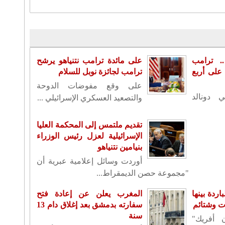
. ترامب
على مائدة ترامب نتنياهو يرشح
لى أربع
ترامب لجائزة نوبل للسلام
على وقع مفوضات الدوحة
ي دونالد
والتصعيد العسكري الإسرائيلي ...
تقديم ملتمس إلى المحكمة العليا
الإسرائيلية لعزل رئيس الوزراء
بنيامين نتنياهو
أوردت وسائل إعلامية عبرية أن
"مجموعة حصن الديمقراط...
اردة بينها
المغرب يعلن عن إعادة فتح
ات وشتائم
سفارته بدمشق بعد إغلاق دام 13
سنة
أفريك"