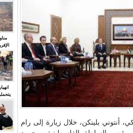
متابعة
مثا
في زمن
حالات
النساء وي
صدى ا
مناو
ردهات ال
شاهد ال
في تدر
تابعة 
الملك
انهيا
يتحملو
ومآس
العشو
كي، أنتوني بلينكن، خلال زيارة إلى رام
ى رئيس السلطة الفلسطينية، محمود