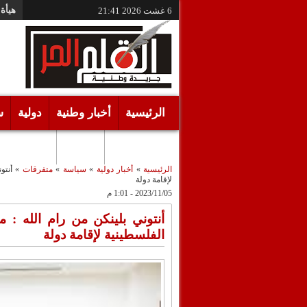
هيأة 
6 غشت 2026
21:41
الرئيسية
أخبار وطنية
دولية
س
أقـلام حـرة
مرئيات
الرئيسية
»
أخبار دولية
»
سياسة
»
متفرقات
»
أنتو
لإقامة دولة
2023/11/05 - 1:01 م
أنتوني بلينكن من رام الله : 
الفلسطينية لإقامة دولة