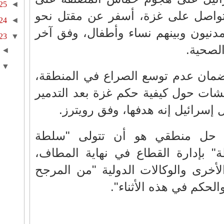
25
◄
تواصل على غزة، أسفر عن مقتل نحو
24
◄
مدنيون وبينهم نساء وأطفال، وفق آخر
23
▼
لصحية.
◄
▼
ضمان عدم توسع الصراع في المنطقة،
قشات حول كيفية حكم غزة بعد التدمير
إسرائيل إنه هدفها، وفق رويترز.
ثر حل منطقي هو أن تتولى "سلطة
ة" بإدارة القطاع في نهاية المطاف،
لأخرى والوكالات الدولية "من المرجح
لحكم في هذه الأثناء".