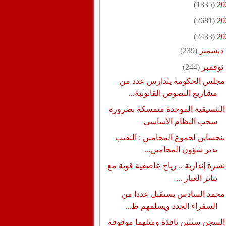
(1335)
20
(2681)
20
(2433)
20
ديسمبر
(239)
نوفمبر
(244)
مجلس الحكومة يتدارس عدد من
مشاريع النصوص القانونية...
التنسيقية الموحدة متمسكة بضرورة
سحب النظام الأساسي
بنحساين لجموع المحامين : النقيب
يدبر شؤون المحامين...
نشرة إنذارية .. رياح عاصفية قوية مع
تناثر الغبار ...
محمد السادس يستقبل عددا من
السفراء الجدد ويسلمهم ظ...
السجن سنتين نافذة ومثلهما موقوفة