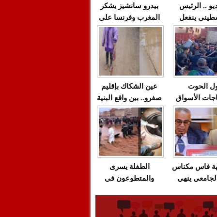
يو .. الرئيس
بيدرو سانشيز يشكر
طيني ينفعل
المغرب وفرنسا على
 حماس بألفاظ
استعادة الكهرباء عقب
 على الهواء
انقطاعه في شبه
الجزيرة الإيبيرية
(فيديو)
ل الحوت
عين الشكاك بإقليم
جات الأسواق
صفرو.. بين واقع البنية
عية/الاحتقان
التحتية المهترئة
ت والتراشق
والحملات الانتخابية
ناديق"/أخنوش
المبكرة(فيديو)
لصمت المريب
هة فاس مكناس
الطفلة يسرى
لجامعي ينهي
والمتطوعون في
ة المواطنين
بركان..أشغال معطوبة
ال مع شركة
وقنوات صرف صحي
باص + وثيقة
تقتل والمحاسبة يجب