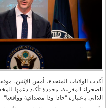
في زمن تزداد فيه
وزارة الداخلية؟/أين
حالات العنف ضد
الوزير التوفيق؟(فيديو)
النساء ويغيب فيه أحيانًا
صدى العدالة في
مناورات "الأسد
بالفيديو .. عاملات
ردهات الم...
الإفريقي 2025" ..
وعمال النقل الحضري
شاهد القاذفة النووية
بفاس يعبرون عن
في تدريب مع ثماني
ارتياحهم بعد إنهاء عقد
مقاتلات من نوع F-16
شركة "سيتي باص"
تابعة للقوات الجوية
الملكية المغربية
انهيار فاس..هؤلاء
بالفيديو ..أراد أن
يتحملون المسؤولية
يستفزه بالطائرة
ومآسي العمارات
القطرية لكن ترامب
ت إزاء قضية
العشوائية مفتوحة
فضحه أمام العالم
بالحجة والدليل
غربي للحكم
بالفيديو .. الرئيس
بيدرو سانشيز يشكر