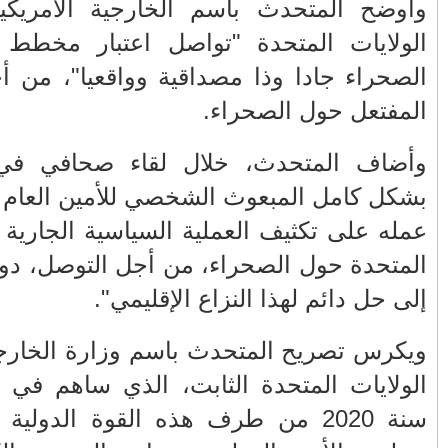
الفلسطيني ينفعل
المغرب وفرنسا على
و ميلر، أن
ويهاجم حماس بألفاظ
استعادة الكهرباء عقب
الذاتي في
قاسية على الهواء
انقطاعه في شبه
 حد للنزاع
الجزيرة الإيبيرية
(فيديو)
مول الحوت
عين الشكاك بإقليم
ن، "ندعم
واحتجاجات الأسواق
صفرو.. بين واقع البنية
متحدة خلال
الأسبوعية/الاحتقان
التحتية المهترئة
الصامت والتراشق
والحملات الانتخابية
شراف الأمم
بـ"الصناديق"/أخنوش
المبكرة(فيديو)
ن التأخير،
يرد بالصمت المريب
والي جهة فاس مكناس
الطفلة يسرى
معاذ الجامعي ينهي
والمتطوعون في
ريكية موقف
معاناة المواطنين
بركان..أشغال معطوبة
 التاريخي،
والعمال مع شركة
وقنوات صرف صحي
سيتي باص + وثيقة
تقتل والمحاسبة يجب
و المؤثر في
وفيديو
أن تطال المسؤولين