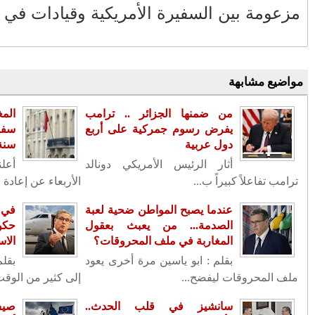
لانفصالية.
الملكي
نبذة من سيرة سعيد أعراب.. نشأته
وظروف حياته الأولى 5/2
عندما يصبح المواطن ضحية لعبة الصدمة...
من يعبث بعقول المغاربة في ملف
عن إعادة فتح
سفارته بدمشق بعد إغلاق دام 13
المحروقات؟
 المغربية، أمس
FACEBOOK
الإنسانية رئيس
لى جزيرة مايوركا
أرشيف
نلم يحتج المغاربة
(22)
2026
◄
(1335)
2025
◄
جرة العلنية تدق