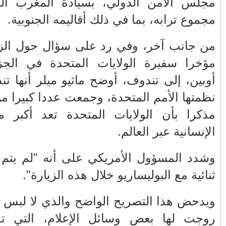
لتامة على
ي قامت بها
الأكثر قراءة
يزابيث مور
حمار أذكى من بعض البشر
إطار زيارة
صيف ساخن.. الهجرة العلنية تدق أبواب
ين الدوليين
أزمة إقليمية تهدد المغرب وأوروبا
في الجهود
تهنئة بمناسبة ترقية الكولونيل ماجور عبد
المجيد الملكوني إلى رتبة جنرال
أي محادثات
شارة النصر التي أدانت الجميع
باب سبتة.. جرس إنذار اجتماعي وأمني يدق
عاءات التي
أبواب الدولة
عن لقاءات
تنقيلات في صفوف كبار الضباط الدرك