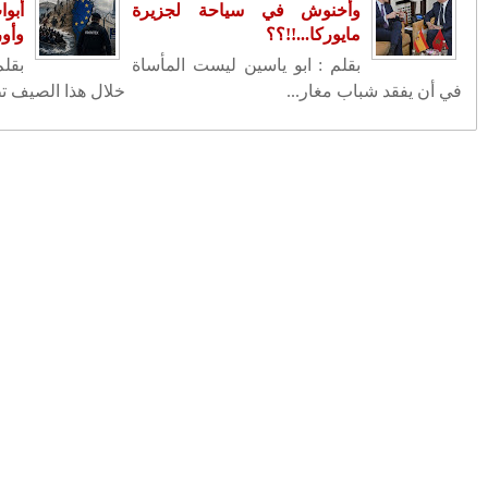
(2681)
2024
◄
يمية تهدد المغرب
(2433)
2023
▼
سين يشهد المغرب
◄
ديسمبر
(239)
▼
نوفمبر
(244)
مجلس الحكومة يتدارس عدد من
مشاريع النصوص القانونية...
التنسيقية الموحدة متمسكة بضرورة
سحب النظام الأساسي
بنحساين لجموع المحامين : النقيب
يدبر شؤون المحامين...
نشرة إنذارية .. رياح عاصفية قوية مع
تناثر الغبار ...
محمد السادس يستقبل عددا من
السفراء الجدد ويسلمهم ظ...
السجن سنتين نافذة ومثلهما موقوفة
التنفيذ في حق شخص...