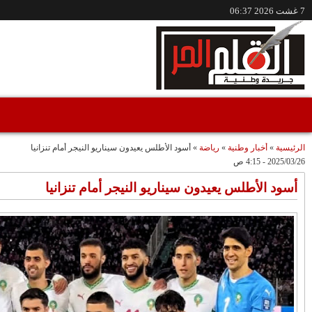
/www.alqalamlhor.com
مقاطع فيديو
حين تكون الصحافة
إعفاء الواليين الجامعي
صوتًا للعدالة..قضية
وشوراق..طقوس
"مولات 88 غرزة"
صادمة وملتمس
متابعة حميد طولست
مثالا(فيديو)
"الوجهاء"؟/ صمت