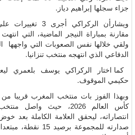
الفلسطيني ينفعل
المغرب وفرنسا على
ويهاجم حماس بألفاظ
استعادة الكهرباء عقب
قاسية على الهواء
انقطاعه في شبه
ى التركيبة البشرية
الجزيرة الإيبيرية
(فيديو)
مقارنة بمباراة النيجر الماضية، التي انتهت بفوز الأسود (2-1)،
أمام التكتل
مول الحوت
عين الشكاك بإقليم
واحتجاجات الأسواق
صفرو.. بين واقع البنية
الأسبوعية/الاحتقان
التحتية المهترئة
الصامت والتراشق
والحملات الانتخابية
ياب أشرف
بـ"الصناديق"/أخنوش
المبكرة(فيديو)
يرد بالصمت المريب
والي جهة فاس مكناس
الطفلة يسرى
لى نهائيات
معاذ الجامعي ينهي
والمتطوعون في
المغرب سلسلة
معاناة المواطنين
بركان..أشغال معطوبة
 العلامة الكاملة بعد خوض 5 مباريات، ويعزز
والعمال مع شركة
وقنوات صرف صحي
سيتي باص + وثيقة
تقتل والمحاسبة يجب
صدارته للمجموعة برصيد 15 نقطة، مبتعدا بفارق 9 نقاط عن
وفيديو
أن تطال المسؤولين