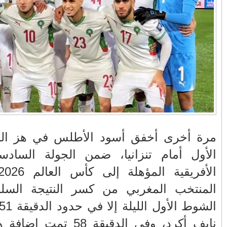
في زمن تزداد فيه
وزارة الداخلية؟/أين
حالات العنف ضد
الوزير التوفيق؟(فيديو)
النساء ويغيب فيه أحيانًا
صدى العدالة في
مناورات "الأسد
بالفيديو .. عاملات
ردهات الم...
الإفريقي 2025" ..
وعمال النقل الحضري
شاهد القاذفة النووية
بفاس يعبرون عن
في تدريب مع ثماني
ارتياحهم بعد إنهاء عقد
مقاتلات من نوع F-16
شركة "سيتي باص"
تابعة للقوات الجوية
الملكية المغربية
انهيار فاس..هؤلاء
بالفيديو ..أراد أن
لال الشوط
يتحملون المسؤولية
يستفزه بالطائرة
التصفيات
ومآسي العمارات
القطرية لكن ترامب
العشوائية مفتوحة
فضحه أمام العالم
ى كأس العالم 2026، حيث لم يتمكن
بالحجة والدليل
 انتهى بها
 في حدود الدقيقة 51 عن طريق المدافع
بالفيديو .. الرئيس
بيدرو سانشيز يشكر
ة هدف آخر من ركلة