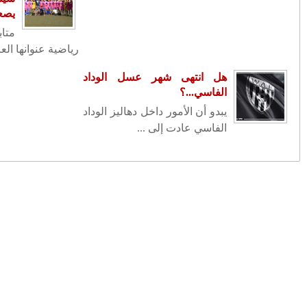
 الهواة النسوي
نبذة من سيرة سعيد أعراب.. نشأته
طولست في أمسية
وظروف حياته الأولى 5/2
تنقيلات في صفوف كبار الضباط الدرك
الملكي
سانشيز في قلب الحدث.. وأخنوش في
سياحة لجزيرة مايوركا...!!؟؟
FACEBOOK
أرشيف
(22)
2026
◄
(1335)
2025
▼