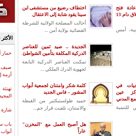
ادة فتح
اختطاف رضيع من مستشفى ابن
سفارته بدمشق بعد إغلاق دام 13
سينا يقود شابة إلى الاعتقال
أحالت المصلحة الولائية للشرطة
بية، أمس
القضائية بولاية أمن ...
الأكثر 
الجديدة .. صيد ثمين للعناصر
حمار 
الدركية المكلفة بتأمين الشواطئ
تمكنت العناصر الدركية التابعة
صيف س
لجهوية الدرك الملكي ...
أزمة إ
جيات في
كلمة شكر وامتنان لجمعية أبواب
تهنئة 
كز عين
المشور – فاس الجديد
المجيد
مع المدني
حميد طولستبكثير من الغبطة
للتنمية
والامتنان، تلقيت قرار جم...
شارة ا
باب سب
هل أصبح العمل مع "المخزن"
عاراً
أبواب 