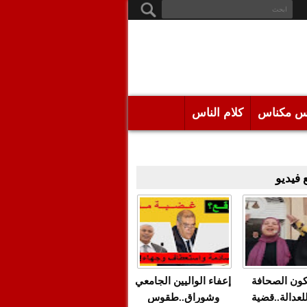
س مكناس
كلام الناس
فيديو
كون الصحافة
إعفاء الواليين الجامعي
للعدالة..قضية
وشوراق..طقوس