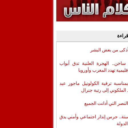
وفيديو
أن تطال المسؤولين
قراءة
أذكى من بعض البشر
اخن.. الهجرة العلنية تدق أبواب
قليمية تهدد المغرب وأوروبا
بمناسبة ترقية الكولونيل ماجور عبد
 الملكوني إلى رتبة جنرال
لنصر التي أدانت الجميع
تة.. جرس إنذار اجتماعي وأمني يدق
الدولة