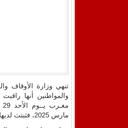
تنهي وزارة الأوقاف وال
مغـرب يــوم الأحد 29 رمضان المعظم 1446هـ
مارس 2025، فثبتت لديها رؤية الهلال ثبوتا شرعيا.