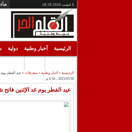
هيأة 
6 غشت 2026
18:59
الرئيسية
أخبار وطنية
دولية
س
أقـلام حـرة
مرئيات
الرئيسية
»
أخبار وطنية
»
متفرقات
»
عيد الفطر يوم غد الإثنين
2025/03/30 - 8:56 م
عيد الفطر يوم غد الإثنين فاتح شوال 1446هـ: 31 مار