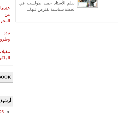
بقلم الأستاذ حميد طولست في
عندما 
لحظة سياسية يفترض فيها...
من ي
المحر
نبذة 
وظروف 
تنقيل
الملكي
BOOK
أرشيف
26
◄