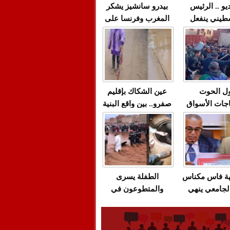
يو .. الرئيس
بيدرو سانشيز يشكر
طيني ينفعل
المغرب وفرنسا على
 حماس بألفاظ
استعادة الكهرباء عقب
 على الهواء
انقطاعه في شبه
الجزيرة الإيبيرية
(فيديو)
ل الحوت
عين الشكاك بإقليم
جات الأسواق
صفرو.. بين واقع البنية
عية/الاحتقان
التحتية المهترئة
ت والتراشق
والحملات الانتخابية
ناديق"/أخنوش
المبكرة(فيديو)
لصمت المريب
هة فاس مكناس
الطفلة يسرى
لجامعي ينهي
والمتطوعون في
ة المواطنين
بركان..أشغال معطوبة
ال مع شركة
وقنوات صرف صحي
باص + وثيقة
تقتل والمحاسبة يجب