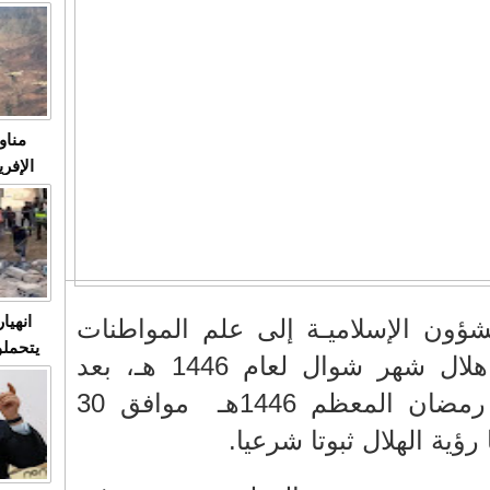
متابعة
مثا
في زمن
حالات
النساء وي
صدى ا
مناو
ردهات ال
شاهد ال
في تدر
تابعة 
الملك
انهيا
شؤون الإسلاميـة إلى علم المواطنات
يتحملو
والمواطنين أنها راقبت هلال شهر شوال لعام 1446 هـ، بعد
ومآس
موافق 30
العشو