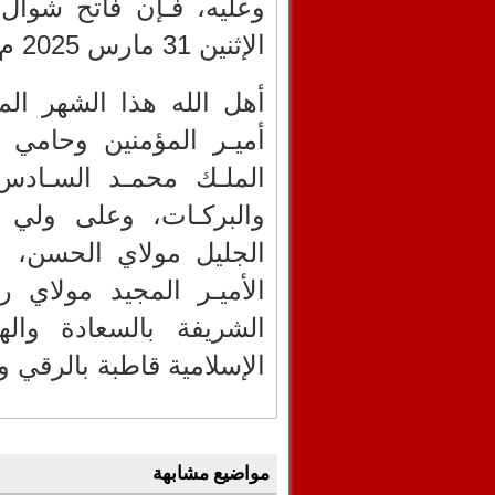
وعليه، فـإن فاتح شوال
الإثنين 31 مارس 2025 م.
أهل الله هذا الشهر الم
أميـر المؤمنين وحامي 
الملـك محمـد السـادس 
والبركـات، وعلى ولي 
الجليل مولاي الحسن، 
الأميـر المجيد مولاي ر
الشريفة بالسعادة وال
الإسلامية قاطبة بالرقي و
مواضيع مشابهة