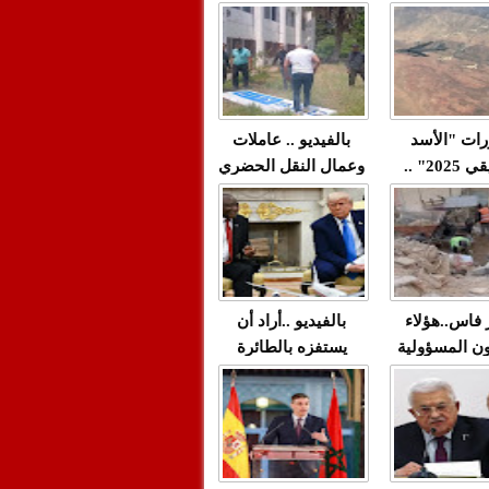
"مولات 88 غرزة"
صادمة وملتمس
 حميد طولست
لا(فيديو)
"الوجهاء"؟/ صمت
 تزداد فيه
وزارة الداخلية؟/أين
 العنف ضد
الوزير التوفيق؟(فيديو)
غيب فيه أحيانًا
لعدالة في
رات "الأسد
بالفيديو .. عاملات
م...
الإفريقي 2025" ..
وعمال النقل الحضري
قاذفة النووية
بفاس يعبرون عن
يب مع ثماني
ارتياحهم بعد إنهاء عقد
مقاتلات من نوع F-16
شركة "سيتي باص"
للقوات الجوية
ية المغربية
ر فاس..هؤلاء
بالفيديو ..أراد أن
ن المسؤولية
يستفزه بالطائرة
ي العمارات
القطرية لكن ترامب
ائية مفتوحة
فضحه أمام العالم
بالحجة والدليل