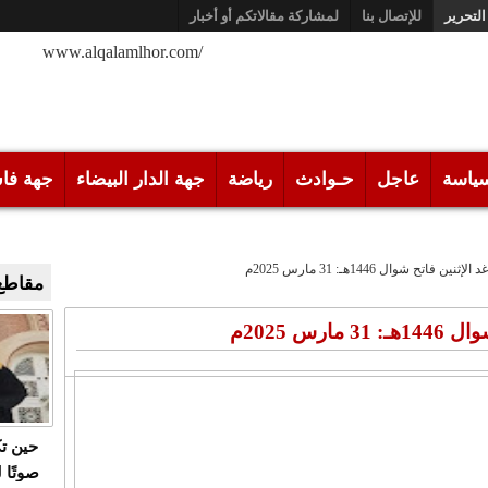
التحرير
للإتصال بنا
لمشاركة مقالاتكم أو أخبار
/www.alqalamlhor.com
ياسة
عاجل
حـوادث
رياضة
جهة الدار البيضاء
جهة فا
 فاتح شوال 1446هـ: 31 مارس 2025م
مقاطع 
س 2025م
حين ت
صوتًا 