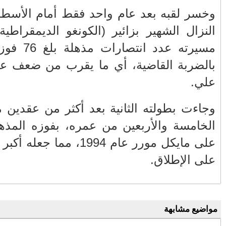
مد علي في
ه حقق خلال
مسيرته عدد انتصارات مذهلة بلغ 76 فوزا، بما في ذلك 68
الأكثر قراءة
ارات محمد
حمار أذكى من بعض البشر
صيف ساخن.. الهجرة العلنية تدق أبواب
من، وهو في
أزمة إقليمية تهدد المغرب وأوروبا
بة القاضية
تهنئة بمناسبة ترقية الكولونيل ماجور عبد
ر بطل وزن ثقيل سنا
المجيد الملكوني إلى رتبة جنرال
شارة النصر التي أدانت الجميع
باب سبتة.. جرس إنذار اجتماعي وأمني يدق
أبواب الدولة
عندما يصبح المواطن ضحية لعبة الصدمة...