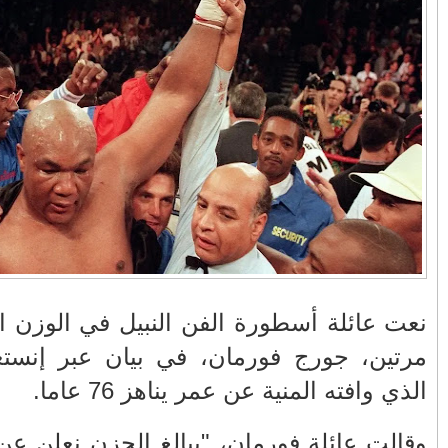
في زمن تزداد فيه
وزارة الداخلية؟/أين
حالات العنف ضد
الوزير التوفيق؟(فيديو)
النساء ويغيب فيه أحيانًا
صدى العدالة في
مناورات "الأسد
بالفيديو .. عاملات
ردهات الم...
الإفريقي 2025" ..
وعمال النقل الحضري
شاهد القاذفة النووية
بفاس يعبرون عن
في تدريب مع ثماني
ارتياحهم بعد إنهاء عقد
مقاتلات من نوع F-16
شركة "سيتي باص"
تابعة للقوات الجوية
الملكية المغربية
انهيار فاس..هؤلاء
بالفيديو ..أراد أن
يتحملون المسؤولية
يستفزه بالطائرة
ومآسي العمارات
القطرية لكن ترامب
بطل العالم
العشوائية مفتوحة
فضحه أمام العالم
يوم السبت،
بالحجة والدليل
بالفيديو .. الرئيس
بيدرو سانشيز يشكر
زيزنا جورج