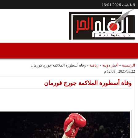
/www.alqalamlhor.com
مقاطع فيديو
حين تكون الصحافة
إعفاء الواليين الجامعي
صوتًا للعدالة..قضية
وشوراق..طقوس
"مولات 88 غرزة"
صادمة وملتمس
متابعة حميد طولست
مثالا(فيديو)
"الوجهاء"؟/ صمت