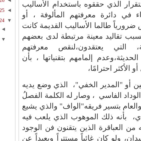
26
◄
قرار الذي حققوه باستخدام الأساليب
25
◄
قاء في دائرة معرفتهم المألوفة ، أو
24
▼
 ضرورياً طالما الأساليب القديمة كانت
◄
سبب تقاليد معينة مرتبطة لدى بعضهم
▼
ة، التي يعتقدون،لنقص معرفتهم
الحديثة،وعدم إلمامهم بتقنياتها ، بأن
 الأكثر احترامًا،
ن أو "المدير الخفي"،
الذي وضع يديه
لوداد الفاسي
، وصار له الكلمة الفصلُ
العام بتسير فريقه"الواف" والذي يشيع
ي،
بأنه ذلك الموهوب الذي يلعب فيه
له من العباقرة الذين يتقنون فن الوجود
 ولو كان غائباً مستتراً وبعيداً عن