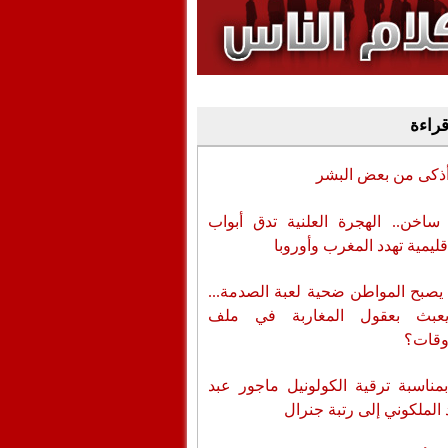
وفيديو
أن تطال المسؤولين
قراءة
أذكى من بعض البشر
اخن.. الهجرة العلنية تدق أبواب
قليمية تهدد المغرب وأوروبا
يصبح المواطن ضحية لعبة الصدمة...
عبث بعقول المغاربة في ملف
وقات؟
بمناسبة ترقية الكولونيل ماجور عبد
 الملكوني إلى رتبة جنرال