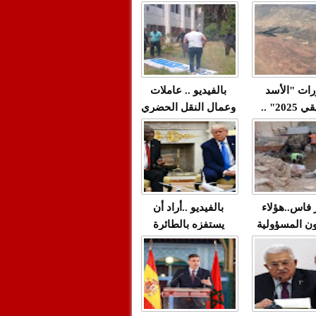
"مولات 88 غرزة"
صادمة وملتمس
 حميد طولست
لا(فيديو)
"الوجهاء"؟/ صمت
 تزداد فيه
وزارة الداخلية؟/أين
 العنف ضد
الوزير التوفيق؟(فيديو)
غيب فيه أحيانًا
لعدالة في
رات "الأسد
بالفيديو .. عاملات
م...
الإفريقي 2025" ..
وعمال النقل الحضري
قاذفة النووية
بفاس يعبرون عن
يب مع ثماني
ارتياحهم بعد إنهاء عقد
مقاتلات من نوع F-16
شركة "سيتي باص"
للقوات الجوية
ية المغربية
ر فاس..هؤلاء
بالفيديو ..أراد أن
ن المسؤولية
يستفزه بالطائرة
ي العمارات
القطرية لكن ترامب
ائية مفتوحة
فضحه أمام العالم
بالحجة والدليل