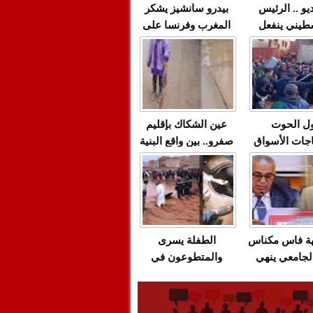
يو .. الرئيس
بيدرو سانشيز يشكر
طيني ينفعل
المغرب وفرنسا على
 حماس بألفاظ
استعادة الكهرباء عقب
 على الهواء
انقطاعه في شبه
الجزيرة الإيبيرية
(فيديو)
ل الحوت
عين الشكاك بإقليم
جات الأسواق
صفرو.. بين واقع البنية
عية/الاحتقان
التحتية المهترئة
ت والتراشق
والحملات الانتخابية
ناديق"/أخنوش
المبكرة(فيديو)
لصمت المريب
هة فاس مكناس
الطفلة يسرى
لجامعي ينهي
والمتطوعون في
ة المواطنين
بركان..أشغال معطوبة
ال مع شركة
وقنوات صرف صحي
باص + وثيقة
تقتل والمحاسبة يجب