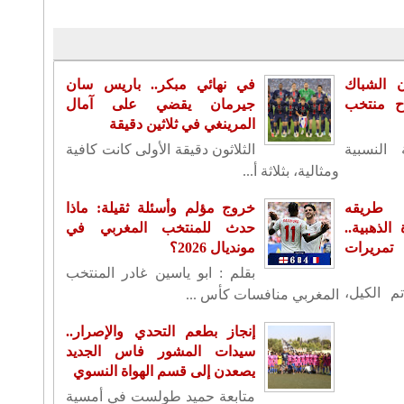
ن الشباك
في نهائي مبكر.. باريس سان
اح منتخب
جيرمان يقضي على آمال
المرينغي في ثلاثين دقيقة
 النسبية
الثلاثون دقيقة الأولى كانت كافية
ومثالية، بثلاثة أ...
 طريقه
خروج مؤلم وأسئلة ثقيلة: ماذا
لذهبية..
حدث للمنتخب المغربي في
تمريرات
مونديال 2026؟
بقلم : ابو ياسين غادر المنتخب
م الكيل،
المغربي منافسات كأس ...
إنجاز بطعم التحدي والإصرار..
سيدات المشور فاس الجديد
يصعدن إلى قسم الهواة النسوي
متابعة حميد طولست في أمسية