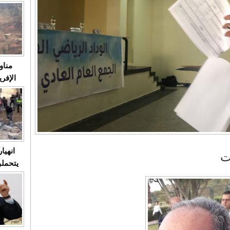
متابعة
مثا
في زمن
حالات
النساء وي
صدى ا
مناو
ردهات ال
شاهد ال
في تدر
تابعة 
الملك
انهيا
ت
يتحملو
ومآس
العشو