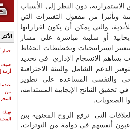
 الاستمرارية، دون النظر إلى الأسباب
ية وتأثيرا من مفعول التغييرات التي
لأندية، والتي يمكن أن يكون لقراراتها
 إيجابية أو سلبية مباشرة على مسار
الأكثر 
ا بتغيير استراتيجيات وتخطيطات الحفاظ
حمار 
ث يساهم الانسجام الإداري
في تحديد
صيف س
وفير الدعم الشامل والبيئة الاحترافية
أزمة إ
صحي والنفسي المساعدة على تطوير
عندما 
 تحقيق النتائج الإيجابية المستدامة،
من ي
المحر
وا الصعوبات.
تهنئة 
علاقات التي
ترفع الروح المعنوية بين
المجيد
للاعبون أنفسهم في دوامة من التوترات،