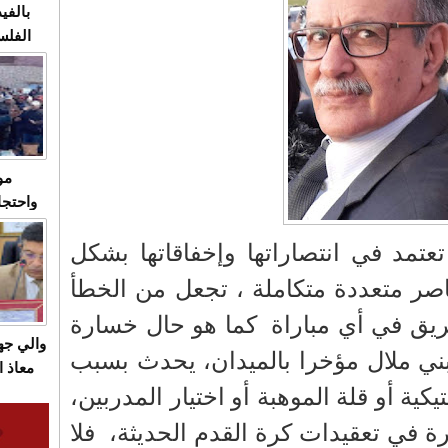
بالفيد
الفلس
ويهاجم
قاسية
مو
واحتجا
الأسبو
عتمد في انتصاراتها وإخفاقاتها بشكل
الصام
بـ"الص
ر متعددة متكاملة ، تجعل من الخطأ
يرد با
ريق في أي مباراة
كما هو حال خسارة
والي ج
بني ملال مؤخرا بالميدان، يحدث بسبب
معاذ ا
يكية أو قلة الموهبة أو اختيار المدربين،
معانا
والعم
يرة في تعقيدات كرة القدم الحديثة،
فلا
سيتي 