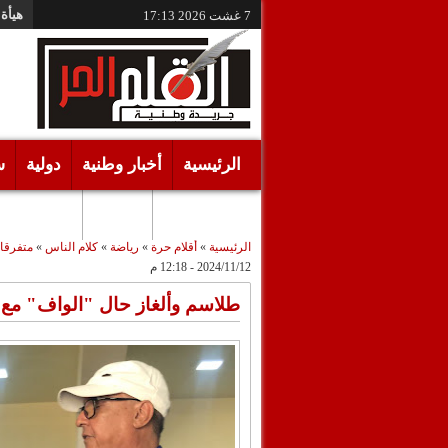
هيأة 
7 غشت 2026
17:13
الرئيسية
أخبار وطنية
دولية
س
أقـلام حـرة
مرئيات
الرئيسية
»
أقلام حرة
»
رياضة
»
كلام الناس
»
متفرقا
2024/11/12 - 12:18 م
طلاسم وألغاز حال "الواف" مع 