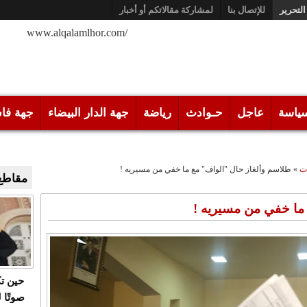
التحرير
للإتصال بنا
لمشاركة مقالاتكم أو أخبار
/www.alqalamlhor.com
ياسة
عاجل
حـوادث
رياضة
جهة الدار البيضاء
جهة فا
ت
»
طلاسم وألغاز حال "الواف" مع ما خفي من مسيريه !
مقاطع 
ما خفي من مسيريه !
حين ت
صوتًا 