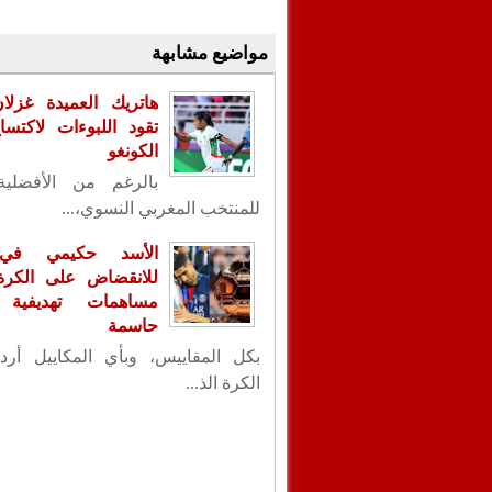
مواضيع مشابهة
هاتريك العميدة غزلا
تقود اللبوءات لاكتس
الكونغو
بالرغم من الأفضلية
للمنتخب المغربي النسوي،...
الأسد حكيمي في
للانقضاض على الكرة ا
مساهمات تهديفية 
حاسمة
بكل المقاييس، وبأي المكاييل أردت
الكرة الذ...