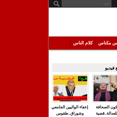
س مكناس
كلام الناس
فيديو
كون الصحافة
إعفاء الواليين الجامعي
للعدالة..قضية
وشوراق..طقوس