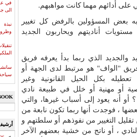
في عز 
 على أدائهم مهما كانت مواهبهم.
الى جزي
به بعض المسؤولين بالرفض كل تغيير
نبذة 
مستويات أناديتهم ويحاربون الجديد
وظروف 
تنقيل
الملكي
د والجديد الذي ربما بدأ يعرفه فريق
ريق "الواف" هو مرتبط لدى الجهة أو
سانشي
سياحة 
طيله بكل الحيل القانونية وغير
ة أو مهنية أو خلل في طبيعة نادي
BOOK
 أو أنه يعود إلى أسباب غيرها، والتي
ضها ، فوجدت أنها ربما تكون نابعة من
قليل التغيير من نفوذهم أو سلطتهم و
أرشيف
نادي ، أو ناتج من خشية بعضهم الآخر