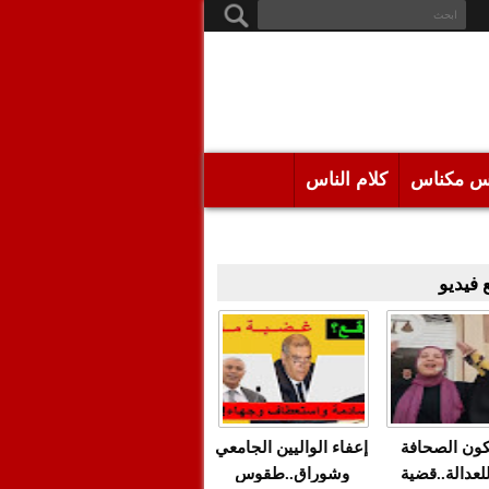
س مكناس
كلام الناس
فيديو
كون الصحافة
إعفاء الواليين الجامعي
للعدالة..قضية
وشوراق..طقوس