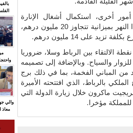
هر القليلة القادمة.
بالفيد
الفلس
مور أخرى، استكمال أشغال الإنارة
ويهاجم
العمومية على ضفاف هذا النهر بميزانية تتجاوز 20 مليون درهم،
قاسية
تزيد على 14 مليون درهم.
قطة الالتقاء بين الرباط وسلا، ضروريا
مو
واحتجا
للزوار والسياح. وبالإضافة إلى تصميمه
الأسبو
 من المباني الفخمة، بما في ذلك برج
الصام
ملكي بالرباط، الذي افتتحته الأميرة
بـ"الص
يرد با
بريجيت ماكرون خلال زيارة الدولة التي
للمملكة مؤخرا.
والي ج
معاذ ا
معانا
والعم
سيتي 