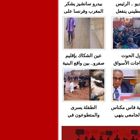
يو .. الرئيس
بيدرو سانشيز يشكر
طيني ينفعل
المغرب وفرنسا على
 حماس بألفاظ
استعادة الكهرباء عقب
 على الهواء
انقطاعه في شبه
الجزيرة الإيبيرية
(فيديو)
ل الحوت
عين الشكاك بإقليم
جات الأسواق
صفرو.. بين واقع البنية
عية/الاحتقان
التحتية المهترئة
ت والتراشق
والحملات الانتخابية
ناديق"/أخنوش
المبكرة(فيديو)
لصمت المريب
هة فاس مكناس
الطفلة يسرى
لجامعي ينهي
والمتطوعون في
ة المواطنين
بركان..أشغال معطوبة
ال مع شركة
وقنوات صرف صحي
باص + وثيقة
تقتل والمحاسبة يجب