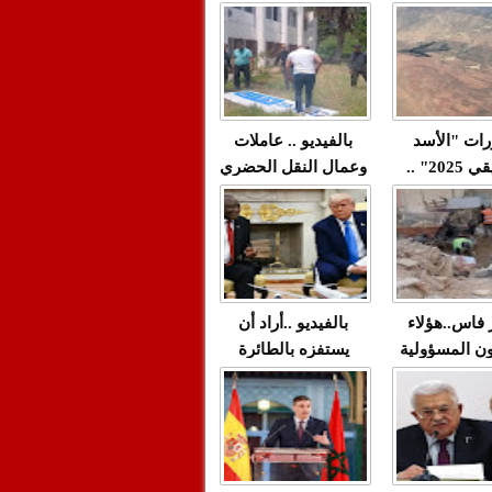
"مولات 88 غرزة"
صادمة وملتمس
 حميد طولست
لا(فيديو)
"الوجهاء"؟/ صمت
 تزداد فيه
وزارة الداخلية؟/أين
 العنف ضد
الوزير التوفيق؟(فيديو)
غيب فيه أحيانًا
لعدالة في
رات "الأسد
بالفيديو .. عاملات
م...
الإفريقي 2025" ..
وعمال النقل الحضري
قاذفة النووية
بفاس يعبرون عن
يب مع ثماني
ارتياحهم بعد إنهاء عقد
مقاتلات من نوع F-16
شركة "سيتي باص"
للقوات الجوية
ية المغربية
ر فاس..هؤلاء
بالفيديو ..أراد أن
ن المسؤولية
يستفزه بالطائرة
ي العمارات
القطرية لكن ترامب
ائية مفتوحة
فضحه أمام العالم
بالحجة والدليل