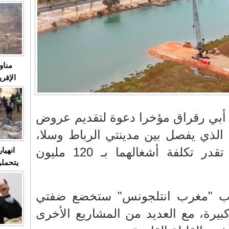
متابعة
مثا
في زمن
حالات
النساء وي
صدى ا
مناو
ردهات ال
شاهد ال
في تدر
 أبي رقراق مؤخرا دعوة لتقديم عروض
تابعة 
 الذي يفصل بين مدينتي الرباط وسلا،
الملك
بجسرين للمشاة والتي تقدر تكلفة أشغالهما بـ 120 مليون
انهيا
يتحملو
ومآس
العشو
ب "مغرب انتلجونس" ستخضع ضفتي
كبيرة، مع العديد من المشاريع الأخرى