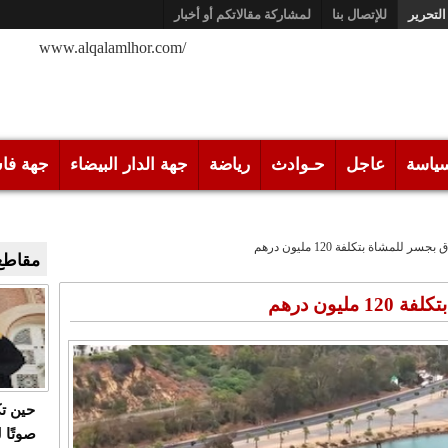
التحرير
للإتصال بنا
لمشاركة مقالاتكم أو أخبار
/www.alqalamlhor.com
ياسة
عاجل
حـوادث
رياضة
جهة الدار البيضاء
جهة فا
ر للمشاة بتكلفة 120 مليون درهم
مقاطع 
يون درهم
حين ت
صوتًا 