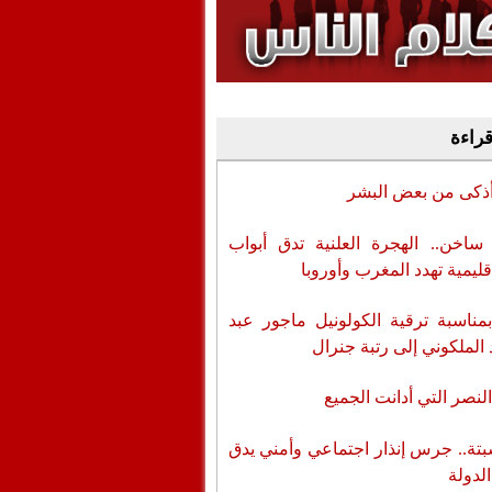
وفيديو
أن تطال المسؤولين
قراءة
أذكى من بعض البشر
اخن.. الهجرة العلنية تدق أبواب
قليمية تهدد المغرب وأوروبا
بمناسبة ترقية الكولونيل ماجور عبد
 الملكوني إلى رتبة جنرال
لنصر التي أدانت الجميع
تة.. جرس إنذار اجتماعي وأمني يدق
الدولة