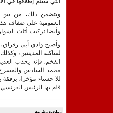
التي سيتم إطلاقها في الأش
ويتضمن ذلك، من بين أ
وأيضا تركيب أثاث الشوارع بكلفة 
وأصبح وادي أبي رقراق، ن
لساكنة المدينتين، وكذلك 
الفخم، فإنه يجذب العديد
محمد السادس والمسرح ال
للا حسناء مؤخرا، برفقة 
قام بها الرئيس الفرنسي 
مواضيع مشابهة