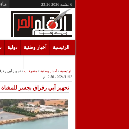
هيأة 
6 غشت 2026
23:26
الرئيسية
أخبار وطنية
دولية
س
أقـلام حـرة
مرئيات
الرئيسية
»
أخبار وطنية
»
متفرقات
»
تجهيز أبي رقراق بجس
2024/11/13 - 12:56 م
تجهيز أبي رقراق بجسر للمشاة بتكلفة 120 مل