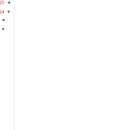
25
◄
24
▼
◄
▼