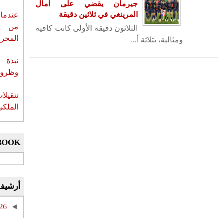
جيرمان يقضي على آمال
المرينغي في ثلاثين دقيقة
عندما 
من ي
الثلاثون دقيقة الأولى كانت كافية
المحر
ومثالية، بثلاثة أ...
نبذة 
وظروف 
تنقيل
الملكي
BOOK
أرشيف
26
◄