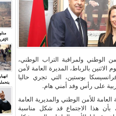
متابعة
مثا
في زمن
حالات
النساء وي
صدى ا
مناو
ردهات ال
شاهد ال
في تدر
أمن الوطني ولمراقبة التراب الوطني،
تابعة 
الاثنين بالرباط، المديرة العامة لأمن
الملك
فرانسيسكا بوستين، التي تجري حاليا
انهيا
يتحملو
ربية على رأس وفد أمني هام.
ومآس
العشو
 العامة للأمن الوطني والمديرية العامة
، بأن هذا الاجتماع قد شكل مناسبة