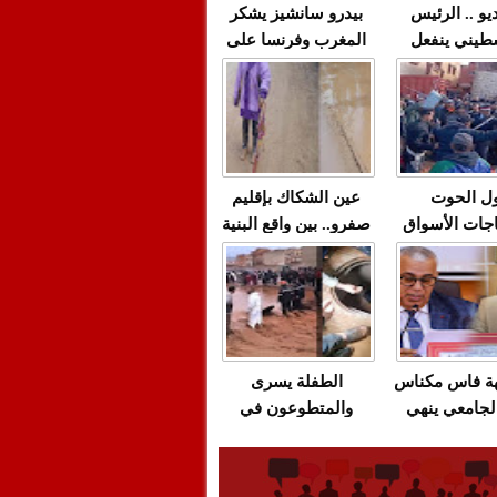
يو .. الرئيس
بيدرو سانشيز يشكر
طيني ينفعل
المغرب وفرنسا على
 حماس بألفاظ
استعادة الكهرباء عقب
 على الهواء
انقطاعه في شبه
الجزيرة الإيبيرية
(فيديو)
ل الحوت
عين الشكاك بإقليم
جات الأسواق
صفرو.. بين واقع البنية
عية/الاحتقان
التحتية المهترئة
ت والتراشق
والحملات الانتخابية
ناديق"/أخنوش
المبكرة(فيديو)
لصمت المريب
هة فاس مكناس
الطفلة يسرى
لجامعي ينهي
والمتطوعون في
ة المواطنين
بركان..أشغال معطوبة
ال مع شركة
وقنوات صرف صحي
باص + وثيقة
تقتل والمحاسبة يجب