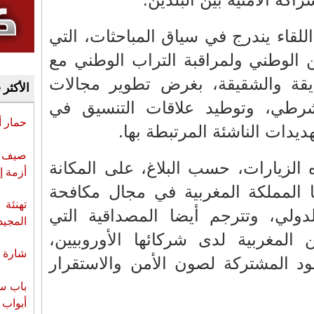
اللقاء يندرج في سياق المباحثات، التي
من الوطني ولمراقبة التراب الوطني مع
يقة والشقيقة، بغرض تطوير مجالات
الأكثر 
شرطي، وتوطيد علاقات التنسيق في
حمار 
ديدات الناشئة المرتبطة بها.
صيف س
 الزيارات، حسب البلاغ، على المكانة
أزمة إ
ا المملكة المغربية في مجال مكافحة
تهنئة 
دولي، وتترجم أيضا المصداقية التي
المجيد
المغربية لدى شركائها الأوروبيين،
شارة ا
 المشتركة لصون الأمن والاستقرار
باب سب
أبواب 