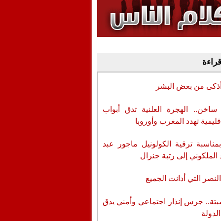
وفيديو
أن تطال المسؤولين
قراءة
أذكى من بعض البشر
اخن.. الهجرة العلنية تدق أبواب
قليمية تهدد المغرب وأوروبا
بمناسبة ترقية الكولونيل ماجور عبد
 الملكوني إلى رتبة جنرال
لنصر التي أدانت الجميع
تة.. جرس إنذار اجتماعي وأمني يدق
الدولة