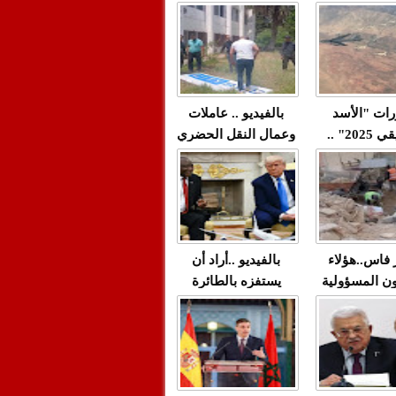
"مولات 88 غرزة"
صادمة وملتمس
 حميد طولست
لا(فيديو)
"الوجهاء"؟/ صمت
 تزداد فيه
وزارة الداخلية؟/أين
 العنف ضد
الوزير التوفيق؟(فيديو)
غيب فيه أحيانًا
لعدالة في
رات "الأسد
بالفيديو .. عاملات
م...
الإفريقي 2025" ..
وعمال النقل الحضري
قاذفة النووية
بفاس يعبرون عن
يب مع ثماني
ارتياحهم بعد إنهاء عقد
مقاتلات من نوع F-16
شركة "سيتي باص"
للقوات الجوية
ية المغربية
ر فاس..هؤلاء
بالفيديو ..أراد أن
ن المسؤولية
يستفزه بالطائرة
ي العمارات
القطرية لكن ترامب
ائية مفتوحة
فضحه أمام العالم
بالحجة والدليل