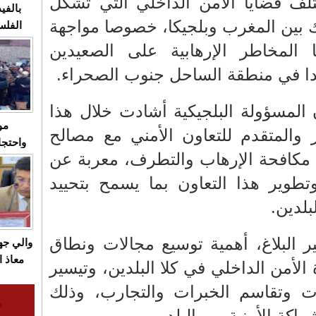
ف قضايا الأمن الداخلي التي تشكل
بالفيد
 بين المغرب وبلجيكا، خصوصا مواجهة
الفلس
ويهاجم
 المخاطر الإرهابية على الصعيدين
قاسية
يدا في منطقة الساحل جنوب الصحراء.
المسؤولة البلجيكية أشادت خلال هذا
مو
ز والمتقدم للتعاون الأمني مع مصالح
واحتجا
 مكافحة الإرهاب والتطرف، معربة عن
الأسبو
الصام
تطوير هذا التعاون بما يسمح بتحييد
بـ"الص
بلدين.
يرد با
 البلاغ، أهمية توسيع مجالات ونطاق
والي ج
معاذ ا
 الأمن الداخلي في كلا البلدين، وتيسير
معانا
ات وتقاسم الخبرات والتجارب، وذلك
والعم
سيتي 
اكة الأمنية بين البلدين.