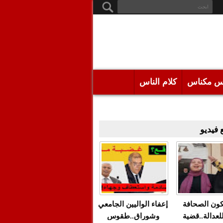
س مكناس
كلام الناس
فيديو
كون الصحافة
إعفاء الواليين الجامعي
للعدالة..قضية
وشوراق..طقوس