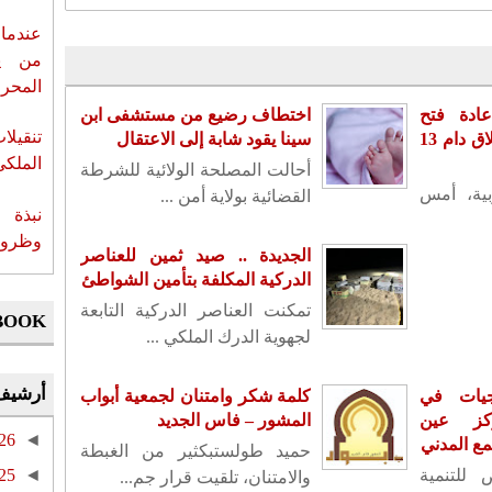
عندما 
من ي
المحر
ادة فتح
اختطاف رضيع من مستشفى ابن
تنقيل
سفارته بدمشق بعد إغلاق دام 13
سينا يقود شابة إلى الاعتقال
الملكي
أحالت المصلحة الولائية للشرطة
بية، أمس
القضائية بولاية أمن ...
نبذة 
وظروف 
الجديدة .. صيد ثمين للعناصر
الدركية المكلفة بتأمين الشواطئ
تمكنت العناصر الدركية التابعة
BOOK
لجهوية الدرك الملكي ...
أرشيف
جيات في
كلمة شكر وامتنان لجمعية أبواب
كز عين
المشور – فاس الجديد
26
◄
مع المدني
حميد طولستبكثير من الغبطة
للتنمية
◄
25
والامتنان، تلقيت قرار جم...