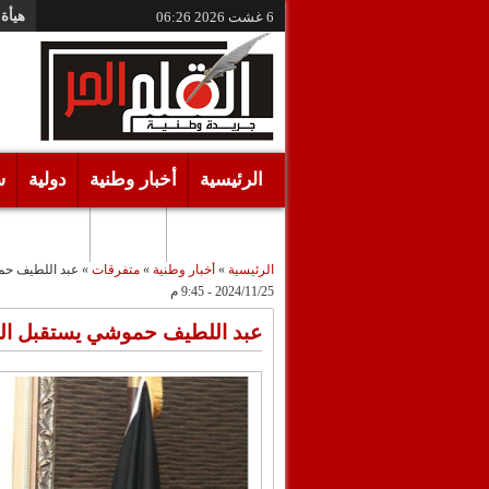
هيأة 
6 غشت 2026
06:26
الرئيسية
أخبار وطنية
دولية
س
أقـلام حـرة
مرئيات
الرئيسية
»
أخبار وطنية
»
متفرقات
»
عبد اللطيف حمو
2024/11/25 - 9:45 م
عبد اللطيف حموشي يستقبل المدي