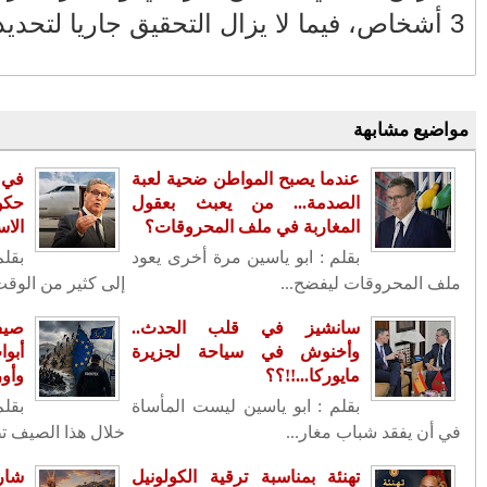
الأكثر قراءة
حمار أذكى من بعض البشر
الإنسانية رئيس
عندما يصبح المواطن ضحية لعبة الصدمة...
لى جزيرة مايوركا
من يعبث بعقول المغاربة في ملف
المحروقات؟
نلم يحتج المغاربة
في عز الأزمة الإنسانية رئيس حكومتنا يطير
جرة العلنية تدق
الى جزيرة مايوركا الاسبانية....!!؟؟
يمية تهدد المغرب
سانشيز في قلب الحدث.. وأخنوش في
سين يشهد المغرب
سياحة لجزيرة مايوركا...!!؟؟
نبذة من سيرة سعيد أعراب.. نشأته
 أدانت الجميع
وظروف حياته الأولى 5/2