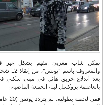
في زمن تزداد فيه
وزارة الداخلية؟/أين
حالات العنف ضد
الوزير التوفيق؟(فيديو)
النساء ويغيب فيه أحيانًا
صدى العدالة في
مناورات "الأسد
بالفيديو .. عاملات
ردهات الم...
الإفريقي 2025" ..
وعمال النقل الحضري
شاهد القاذفة النووية
بفاس يعبرون عن
في تدريب مع ثماني
ارتياحهم بعد إنهاء عقد
مقاتلات من نوع F-16
شركة "سيتي باص"
تابعة للقوات الجوية
الملكية المغربية
انهيار فاس..هؤلاء
بالفيديو ..أراد أن
 بلجيكا،
يتحملون المسؤولية
يستفزه بالطائرة
نقاذ 12 شخصا من موت محقق
ومآسي العمارات
القطرية لكن ترامب
ة أندرلخت
العشوائية مفتوحة
فضحه أمام العالم
بالحجة والدليل
نس (20 عاما) في تسلق المبنى
بالفيديو .. الرئيس
بيدرو سانشيز يشكر