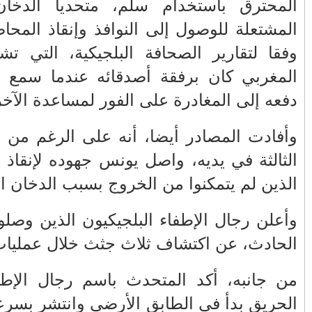
الفلسطيني ينفعل
المغرب وفرنسا على
 والنيران
ويهاجم حماس بألفاظ
استعادة الكهرباء عقب
خل المبنى،
قاسية على الهواء
انقطاعه في شبه
ى أن الشاب
الجزيرة الإيبيرية
(فيديو)
فجار قوي،
مول الحوت
عين الشكاك بإقليم
واحتجاجات الأسواق
صفرو.. بين واقع البنية
 من الدرجة
الأسبوعية/الاحتقان
التحتية المهترئة
الصامت والتراشق
والحملات الانتخابية
 المحاصرين
بـ"الصناديق"/أخنوش
المبكرة(فيديو)
يرد بالصمت المريب
والي جهة فاس مكناس
الطفلة يسرى
ة إلى مكان
معاذ الجامعي ينهي
والمتطوعون في
الإنقاذ.
معاناة المواطنين
بركان..أشغال معطوبة
والعمال مع شركة
وقنوات صرف صحي
ر ديريو أن
سيتي باص + وثيقة
تقتل والمحاسبة يجب
وفيديو
أن تطال المسؤولين
ى إلى وفاة