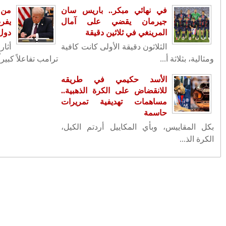
من يعبث بعقول المغاربة في ملف
زائر .. ترامب
ركية على أربع
المحروقات؟
نبذة من سيرة سعيد أعراب.. نشأته
لأمريكي دونالد
وظروف حياته الأولى 5/2
تنقيلات في صفوف كبار الضباط الدرك
الملكي
FACEBOOK
أرشيف
(22)
2026
◄
(1335)
2025
◄