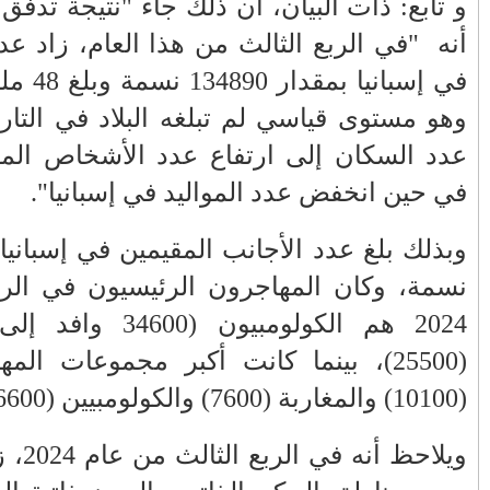
رين"، مضيفا
الفلسطيني ينفعل
المغرب وفرنسا على
ويهاجم حماس بألفاظ
استعادة الكهرباء عقب
ن المقيمين
قاسية على الهواء
انقطاعه في شبه
في إسبانيا بمقدار 134890 نسمة وبلغ 48 مليون و946 ألف و35،
الجزيرة الإيبيرية
(فيديو)
د النمو في
في الخارج،
مول الحوت
عين الشكاك بإقليم
واحتجاجات الأسواق
صفرو.. بين واقع البنية
الأسبوعية/الاحتقان
التحتية المهترئة
الصامت والتراشق
والحملات الانتخابية
وبذلك بلغ عدد الأجانب المقيمين في إسبانيا أكثر من 9.1 مليون
بـ"الصناديق"/أخنوش
المبكرة(فيديو)
ث من العام
يرد بالصمت المريب
ى البلاد)، والمغاربة
والي جهة فاس مكناس
الطفلة يسرى
 هم الإسبان
معاذ الجامعي ينهي
والمتطوعون في
معاناة المواطنين
بركان..أشغال معطوبة
والعمال مع شركة
وقنوات صرف صحي
سيتي باص + وثيقة
تقتل والمحاسبة يجب
 من عام 2024، زاد عدد السكان في
وفيديو
أن تطال المسؤولين