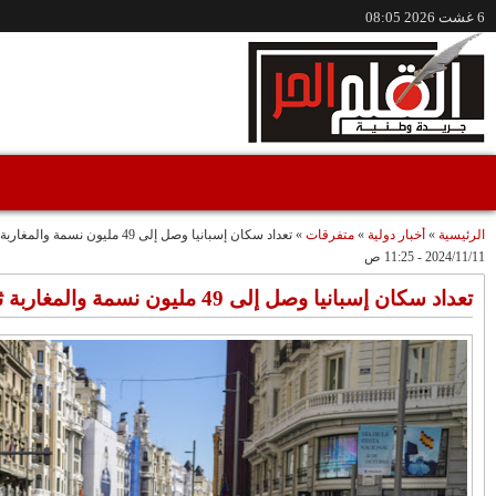
/www.alqalamlhor.com
مقاطع فيديو
حين تكون الصحافة
إعفاء الواليين الجامعي
صوتًا للعدالة..قضية
وشوراق..طقوس
"مولات 88 غرزة"
صادمة وملتمس
متابعة حميد طولست
مثالا(فيديو)
"الوجهاء"؟/ صمت