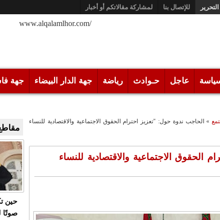
التحرير
للإتصال بنا
لمشاركة مقالاتكم أو أخبار
/www.alqalamlhor.com
ياسة
عاجل
حـوادث
رياضة
جهة الدار البيضاء
جهة فا
مع
»
الحاجب ندوة حول: "تعزيز احترام الحقوق الاجتماعية والاقتصادية للنساء
مقاطع 
م الحقوق الاجتماعية والاقتصادية للنساء
حين ت
صوتًا 