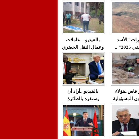
"مولات 88 غرزة"
صادمة وملتمس
 حميد طولست
لا(فيديو)
"الوجهاء"؟/ صمت
 تزداد فيه
وزارة الداخلية؟/أين
 العنف ضد
الوزير التوفيق؟(فيديو)
غيب فيه أحيانًا
لعدالة في
رات "الأسد
بالفيديو .. عاملات
م...
الإفريقي 2025" ..
وعمال النقل الحضري
قاذفة النووية
بفاس يعبرون عن
يب مع ثماني
ارتياحهم بعد إنهاء عقد
مقاتلات من نوع F-16
شركة "سيتي باص"
للقوات الجوية
ية المغربية
ر فاس..هؤلاء
بالفيديو ..أراد أن
ن المسؤولية
يستفزه بالطائرة
ي العمارات
القطرية لكن ترامب
ائية مفتوحة
فضحه أمام العالم
بالحجة والدليل