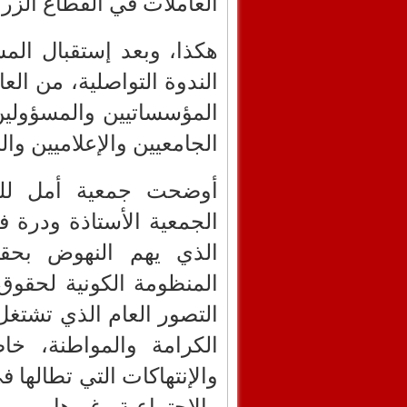
العاملات في القطاع الزر
هكذا، وبعد إستقبال ال
الندوة التواصلية، من ال
المؤسساتيين والمسؤولين ا
الجامعيين والإعلاميين وال
أوضحت جمعية أمل للمر
الجمعية الأستاذة ودرة ف
الذي يهم النهوض بحقو
المنظومة الكونية لحقوق
التصور العام الذي تشتغل
الكرامة والمواطنة، خاص
والإنتهاكات التي تطالها 