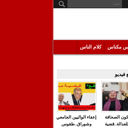
س مكناس
كلام الناس
فيديو
كون الصحافة
إعفاء الواليين الجامعي
للعدالة..قضية
وشوراق..طقوس