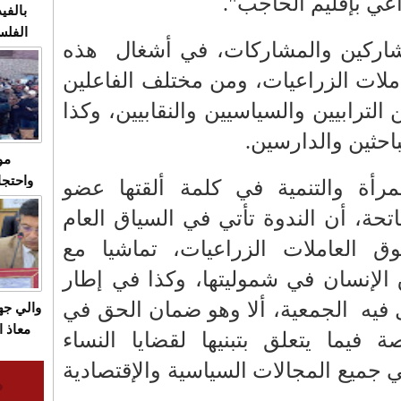
اعي بإقليم الحاجب".
بالفيد
الفلس
مشاركين والمشاركات، في أشغال هذه
ويهاجم
قاسية
عاملات الزراعيات، ومن مختلف الفاعلين
لترابيين والسياسيين والنقابيين، وكذا
باحثين والدارسين.
مو
واحتجا
أة والتنمية في كلمة ألقتها عضو
الأسبو
اتحة، أن الندوة تأتي في السياق العام
الصام
ق العاملات الزراعيات، تماشيا مع
بـ"الص
يرد با
 الإنسان في شموليتها، وكذا في إطار
 فيه الجمعية، ألا وهو ضمان الحق في
والي ج
معاذ ا
ة فيما يتعلق بتبنيها لقضايا النساء
معانا
في جميع المجالات السياسية والإقتصادية
والعم
سيتي 