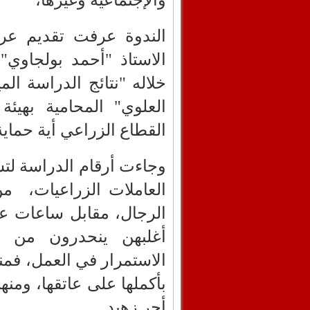
والإجتماعية وغيرها،
الندوة عرفت تقديم عرض
الاستاذ "أحمد بولجاوي
خلاله "نتائج الدراسة الم
العلوي" المحامية بهيئ
القطاع الزراعي أية حماية 
وجاءت أرقام الدراسة لت
العاملات الزراعيات، من
الرجال، مقابل ساعات عم
أغلبهن ينحدرون من أ
الاستمرار في العمل، فمن
بأكملها على عاتقها، ومن
أجر زهيد.