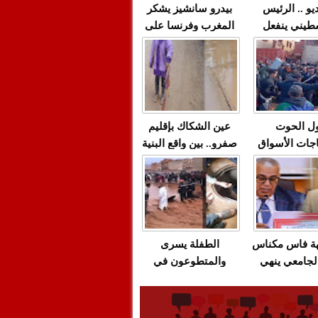
يو .. الرئيس
بيدرو سانشيز يشكر
طيني ينفعل
المغرب وفرنسا على
 حماس بألفاظ
استعادة الكهرباء عقب
 على الهواء
انقطاعه في شبه
الجزيرة الإيبيرية
(فيديو)
ل الحوت
عين الشكاك بإقليم
جات الأسواق
صفرو.. بين واقع البنية
عية/الاحتقان
التحتية المهترئة
ت والتراشق
والحملات الانتخابية
ناديق"/أخنوش
المبكرة(فيديو)
لصمت المريب
هة فاس مكناس
الطفلة يسرى
لجامعي ينهي
والمتطوعون في
ة المواطنين
بركان..أشغال معطوبة
ال مع شركة
وقنوات صرف صحي
باص + وثيقة
تقتل والمحاسبة يجب