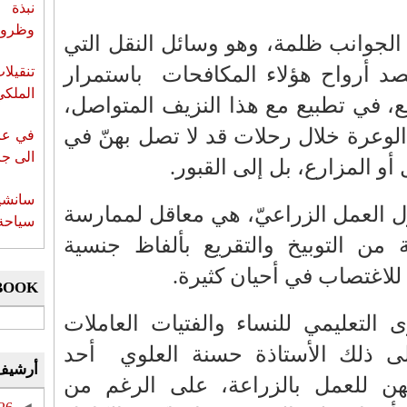
نبذة 
وظروف 
الجوانب ظلمة، وهو وسائل النقل التي
حصد أرواح هؤلاء المكافحات باستمرار
تنقيل
الملكي
 في تطبيع مع هذا النزيف المتواصل،
لوعرة خلال رحلات قد لا تصل بهنّ في
في عز 
الى جزي
أو المزارع، بل إلى القبور.
سانشي
 العمل الزراعيّ، هي معاقل لممارسة
سياحة 
 من التوبيخ والتقريع بألفاظ جنسية
لاغتصاب في أحيان كثيرة.
BOOK
 التعليمي للنساء والفتيات العاملات
لى ذلك الأستاذة حسنة العلوي أحد
أرشيف
ئهن للعمل بالزراعة، على الرغم من