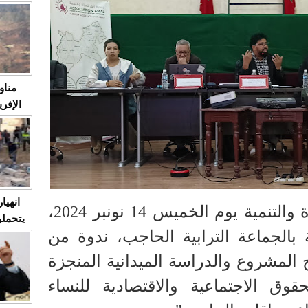
متابعة
مثا
في زمن
حالات
النساء وي
صدى ا
مناو
ردهات ال
شاهد ال
في تدر
تابعة 
الملك
انهيا
نظمت جمعية أمل للمرأة والتنمية يوم الخميس 14 نونبر 2024،
يتحملو
ة بالجماعة الترابية الحاجب، ندوة من
ومآس
العشو
المشروع والدراسة الميدانية المنجزة
قوق الاجتماعية والاقتصادية للنساء