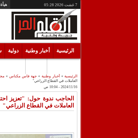
هيأة 
7 غشت 2026
05:28
الرئيسية
أخبار وطنية
دولية
س
أقـلام حـرة
مرئيات
الرئيسية
»
أخبار وطنية
»
جهة فاس مكناس
»
مجت
العاملات في القطاع الزراعي"
2024/11/16 - 10:04 ص
الحاجب ندوة حول: "تعزيز احترا
العاملات في القطاع الزراعي"