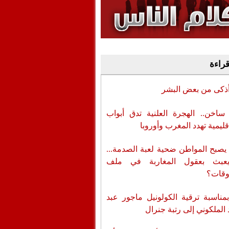
وفيديو
أن تطال المسؤولين
قراءة
أذكى من بعض البشر
اخن.. الهجرة العلنية تدق أبواب
قليمية تهدد المغرب وأوروبا
يصبح المواطن ضحية لعبة الصدمة...
عبث بعقول المغاربة في ملف
وقات؟
بمناسبة ترقية الكولونيل ماجور عبد
 الملكوني إلى رتبة جنرال