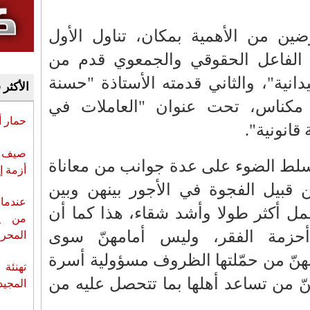
ين من الأهمية بمكان، تناول الأول
" الفاعل الحقوقي والجمعوي قدم من
يدانية"، والثاني قدمته الأستاذة "حسنة
الأكثر 
ة مكناس، تحت عنوان "العاملات في
حمار 
قانونية".
صيف س
سلط الضوء على عدة جوانب من معاناة
أزمة إ
 قبيل الفجوة في الأجور بينهن وبين
عندما 
ل أكثر طولا وأشد شقاء، هذا كما أن
من ي
حزمة الفقر، وليس أمامهنّ سوى
المحر
هنّ من حمّلتها الظروف مسؤولية أسرة
تهنئة 
هنّ من تساعد أهلها بما تتحصل عليه من
المجيد