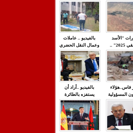
"مولات 88 غرزة"
صادمة وملتمس
 حميد طولست
لا(فيديو)
"الوجهاء"؟/ صمت
 تزداد فيه
وزارة الداخلية؟/أين
 العنف ضد
الوزير التوفيق؟(فيديو)
غيب فيه أحيانًا
لعدالة في
رات "الأسد
بالفيديو .. عاملات
م...
الإفريقي 2025" ..
وعمال النقل الحضري
قاذفة النووية
بفاس يعبرون عن
يب مع ثماني
ارتياحهم بعد إنهاء عقد
مقاتلات من نوع F-16
شركة "سيتي باص"
للقوات الجوية
ية المغربية
ر فاس..هؤلاء
بالفيديو ..أراد أن
ن المسؤولية
يستفزه بالطائرة
ي العمارات
القطرية لكن ترامب
ائية مفتوحة
فضحه أمام العالم
بالحجة والدليل