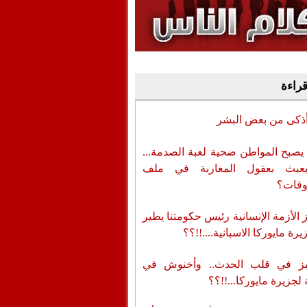
وفيديو
أن تطال المسؤولين
قراءة
أذكى من بعض البشر
يصبح المواطن ضحية لعبة الصدمة...
عبث بعقول المغاربة في ملف
وقات؟
الأزمة الإنسانية رئيس حكومتنا يطير
رة مايوركا الاسبانية....!!؟؟
ز في قلب الحدث.. وأخنوش في
لجزيرة مايوركا...!!؟؟