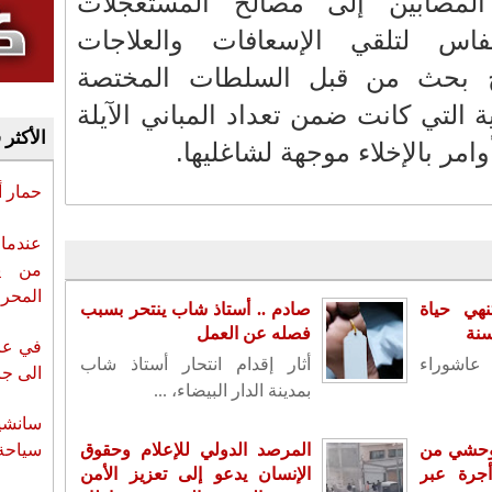
لمصابين إلى مصالح المستعجلات
اس لتلقي الإسعافات والعلاجات
تح بحث من قبل السلطات المختصة
ة التي كانت ضمن تعداد المباني الآيلة
الأكثر 
ر بالإخلاء موجهة لشاغليها.
حمار 
عندما 
من ي
المحر
هي حياة
صادم .. أستاذ شاب ينتحر بسبب
فصله عن العمل
في عز 
 عاشوراء
أثار إقدام انتحار أستاذ شاب
الى جزي
بمدينة الدار البيضاء، ...
سانشي
 وحشي من
المرصد الدولي للإعلام وحقوق
سياحة 
جرة عبر
الإنسان يدعو إلى تعزيز الأمن