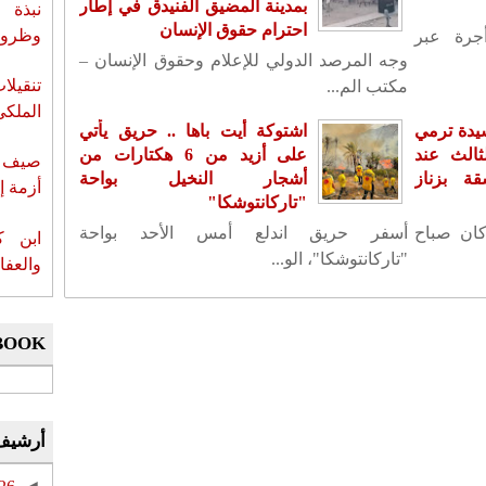
بمدينة المضيق الفنيدق في إطار
نبذة 
احترام حقوق الإنسان
وظروف 
جرة عبر
وجه المرصد الدولي للإعلام وحقوق الإنسان –
تنقيل
مكتب الم...
الملكي
يدة ترمي
اشتوكة أيت باها .. حريق يأتي
ثالث عند
على أزيد من 6 هكتارات من
صيف س
ة بزناز
أشجار النخيل بواحة
أزمة إ
"تاركانتوشكا"
كان صباح
أسفر حريق اندلع أمس الأحد بواحة
ابن ك
"تاركانتوشكا"، الو...
والعفا
BOOK
أرشيف