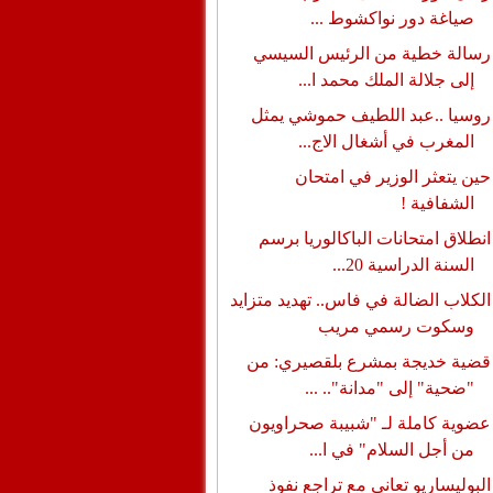
صياغة دور نواكشوط ...
رسالة خطية من الرئيس السيسي
إلى جلالة الملك محمد ا...
روسيا ..عبد اللطيف حموشي يمثل
المغرب في أشغال الاج...
حين يتعثر الوزير في امتحان
الشفافية !
انطلاق امتحانات الباكالوريا برسم
السنة الدراسية 20...
الكلاب الضالة في فاس.. تهديد متزايد
وسكوت رسمي مريب
قضية خديجة بمشرع بلقصيري: من
"ضحية" إلى "مدانة".. ...
عضوية كاملة لـ "شبيبة صحراويون
من أجل السلام" في ا...
البوليساريو تعاني مع تراجع نفوذ