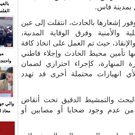
بالفيد
 بمدينة فاس.
الفلس
ويهاجم
فور إشعارها بالحادث، انتقلت إلى عين
قاسية
ة والأمنية وفرق الوقاية المدنية،
لإنقاذ، حيث تم العمل على اتخاذ كافة
نها تأمين محيط الحادث وإجلاء قاطني
مو
واحتجا
رة المنهارة، كإجراء احترازي لضمان
الأسبو
أي انهيارات محتملة أخرى قد تهدد
الصام
بـ"الص
يرد با
البحث والتمشيط الدقيق تحت أنقاض
والي ج
كد من عدم وجود ضحايا أو مصابين أو
معاذ ا
معانا
والعم
سيتي 