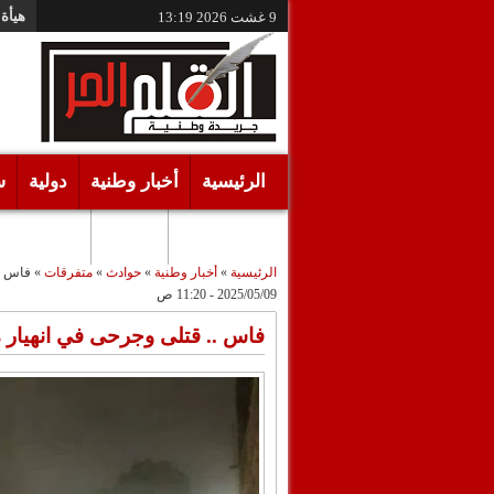
هيأة 
9 غشت 2026
13:19
الرئيسية
أخبار وطنية
دولية
س
أقـلام حـرة
مرئيات
الرئيسية
»
أخبار وطنية
»
حوادث
»
متفرقات
»
فاس ..
2025/05/09 - 11:20 ص
فاس .. قتلى وجرحى في انهيار 