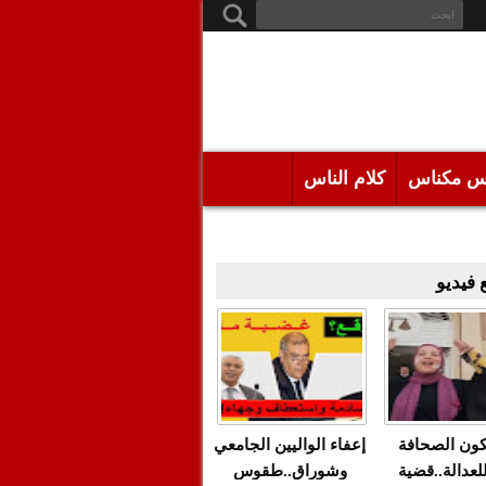
س مكناس
كلام الناس
فيديو
كون الصحافة
إعفاء الواليين الجامعي
للعدالة..قضية
وشوراق..طقوس