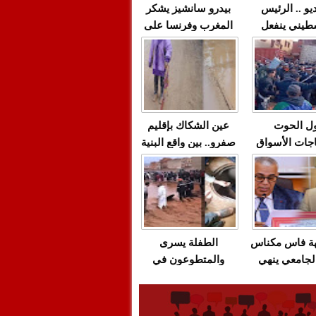
يو .. الرئيس
بيدرو سانشيز يشكر
طيني ينفعل
المغرب وفرنسا على
 حماس بألفاظ
استعادة الكهرباء عقب
 على الهواء
انقطاعه في شبه
الجزيرة الإيبيرية
(فيديو)
ل الحوت
عين الشكاك بإقليم
جات الأسواق
صفرو.. بين واقع البنية
عية/الاحتقان
التحتية المهترئة
ت والتراشق
والحملات الانتخابية
ناديق"/أخنوش
المبكرة(فيديو)
لصمت المريب
هة فاس مكناس
الطفلة يسرى
لجامعي ينهي
والمتطوعون في
ة المواطنين
بركان..أشغال معطوبة
ال مع شركة
وقنوات صرف صحي
باص + وثيقة
تقتل والمحاسبة يجب