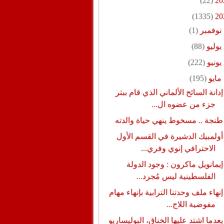
(22)
20
(1335)
20
نوفمبر
(1)
يوليو
(88)
يونيو
(222)
مايو
(195)
إدانة السائح الألماني الذي قام ببتر
جزء من عضوه ال...
طنجة .. مسخوط ينهي حياة والدته
أولمبيك الدشيرة في القسم الأول
الاحترافي إنوي وفري...
إيمانويل ماكرون : وجود الدولة
الفلسطينية ليس مُجرد...
إنهاء ملف وحدتنا الترابية بإنهاء مهام
مفوضية اللاج...
يعدما اشتد عليها الخناق، البوليساريو