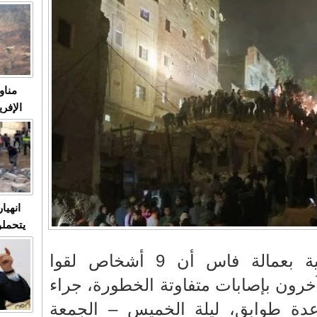
متابعة
مثا
في زمن
حالات
النساء وي
صدى ا
مناو
ردهات ال
شاهد ال
في تدر
تابعة 
الملك
انهيا
يتحملو
ومآس
أفادت السلطات المحلية بعمالة فاس أن 9 أشخاص لقوا
العشو
رعهم، فيما أصيب 7 آخرون بإصابات متفاوتة الخطورة، جراء
 عدة طوابق، ليلة الخميس – الجمعة