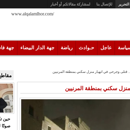
التحرير
للإتصال بنا
لمشاركة مقالاتكم أو أخبار
/www.alqalamlhor.com
ياسة
عاجل
حـوادث
رياضة
جهة الدار البيضاء
جهة فا
 قتلى وجرحى في انهيار منزل سكني بمنطقة المرنيين
مقاطع 
منزل سكني بمنطقة المرنيين
حين ت
صوتًا 