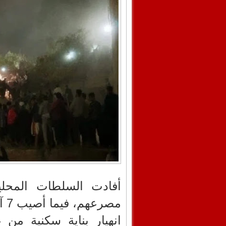
مص
انهيار بناية سكنية من