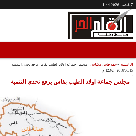
/www.alqalamlhor.com
مقاطع فيديو
حين تكون الصحافة
إعفاء الواليين الجامعي
صوتًا للعدالة..قضية
وشوراق..طقوس
"مولات 88 غرزة"
صادمة وملتمس
متابعة حميد طولست
مثالا(فيديو)
"الوجهاء"؟/ صمت