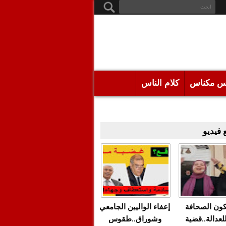
س مكناس
كلام الناس
فيديو
كون الصحافة
إعفاء الواليين الجامعي
للعدالة..قضية
وشوراق..طقوس