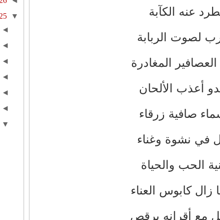
26
◄
طرد عنه الكآبة
25
▼
◄
ب لصوت الربابة
◄
العصافير المغادرة
◄
◄
و أعذب الألحان
◄
◄
ماء صافية زرقاء
▼
ل في نشوة وغناء
ية الحب والحياة
 زال كابوس العناء
ل مع أقرانه يرقص