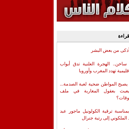
وفيديو
أن تطال المسؤولين
قراءة
أذكى من بعض البشر
اخن.. الهجرة العلنية تدق أبواب
قليمية تهدد المغرب وأوروبا
يصبح المواطن ضحية لعبة الصدمة...
عبث بعقول المغاربة في ملف
وقات؟
بمناسبة ترقية الكولونيل ماجور عبد
 الملكوني إلى رتبة جنرال