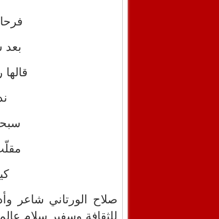
فرحا 
بعد 
قالها 
ند
سبحا
مقلّ
كي
صلاح الورتاني شاعر وأ
للثقافة وسفير سلام عالم