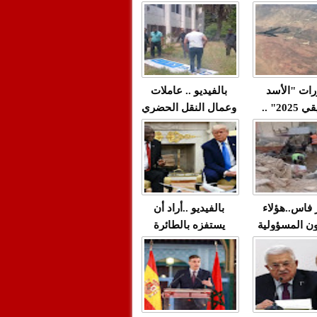
"مولات 88 غرزة"
صادمة وملتمس
 حميد طولست
لا(فيديو)
"الوجهاء"؟/ صمت
 تزداد فيه
وزارة الداخلية؟/أين
 العنف ضد
الوزير التوفيق؟(فيديو)
غيب فيه أحيانًا
لعدالة في
رات "الأسد
بالفيديو .. عاملات
م...
الإفريقي 2025" ..
وعمال النقل الحضري
قاذفة النووية
بفاس يعبرون عن
يب مع ثماني
ارتياحهم بعد إنهاء عقد
مقاتلات من نوع F-16
شركة "سيتي باص"
للقوات الجوية
ية المغربية
ر فاس..هؤلاء
بالفيديو ..أراد أن
ن المسؤولية
يستفزه بالطائرة
ي العمارات
القطرية لكن ترامب
ائية مفتوحة
فضحه أمام العالم
بالحجة والدليل