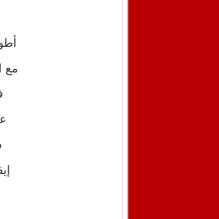
أطو
مع ا
ف
عل
س
إي