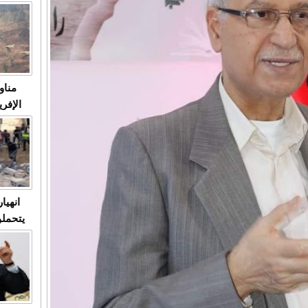
متابعة
مثا
في زمن
حالات
النساء وي
صدى ا
مناو
ردهات ال
شاهد ال
في تدر
تابعة 
الملك
انهيا
يتحملو
ومآس
العشو