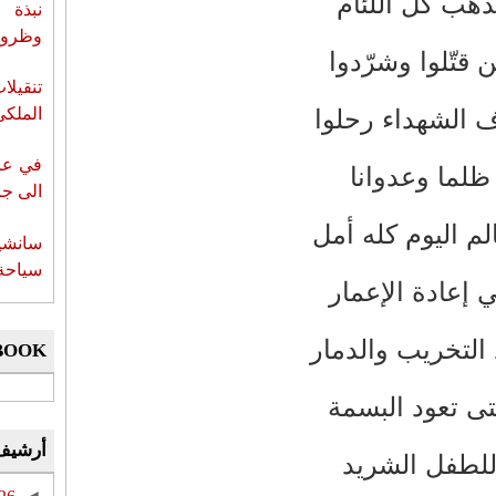
ذهب كل اللّئام
نبذة 
وظروف 
 قتّلوا وشرّدوا
تنقيل
ف الشهداء رحلوا
الملكي
في عز 
ظلما وعدوانا
الى جزي
الم اليوم كله أمل
سانشي
سياحة 
 إعادة الإعمار
 التخريب والدمار
BOOK
ى تعود البسمة
أرشيف
لطفل الشريد