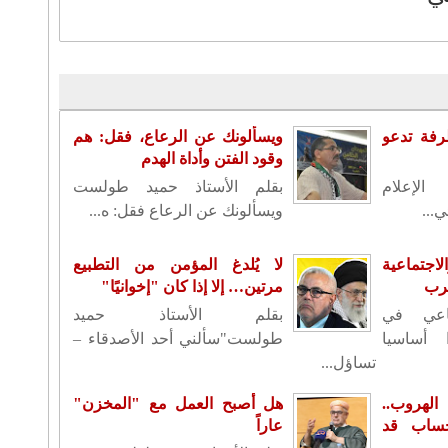
رفة تدعو
ويسألونك عن الرعاع، فقل: هم
وقود الفتن وأداة الهدم
الإعلام
بقلم الأستاذ حميد طولست
...
ويسألونك عن الرعاع فقل: ه...
لاجتماعية
لا يُلدغ المؤمن من التطبيع
غرب
مرتين… إلا إذا كان "إخوانيًا"
اعي في
بقلم الأستاذ حميد
 أساسيا
طولست"سألني أحد الأصدقاء –
تساؤل...
الهروب..
هل أصبح العمل مع "المخزن"
حساب قد
عاراً