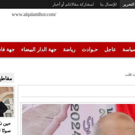
التحرير
للإتصال بنا
لمشاركة مقالاتكم أو أخبار
/www.alqalamlhor.com
ياسة
عاجل
حـوادث
رياضة
جهة الدار البيضاء
جهة فا
ت قلب
مقاطع 
حين ت
صوتًا 