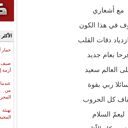
مع أشعاري
ف في هذا الكون
الأكثر 
زدياد دقات القلب
حمار 
رحا بعام جديد
صيف س
ى العالم سعيد
أزمة إ
ائلا ربي بقوة
عندما 
من ي
المحر
قاف كل الحروب
تهنئة 
ليعمّ السلام
المجيد