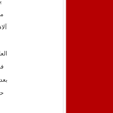
ي
من
آلا
الع
في
بعد
حت
ل