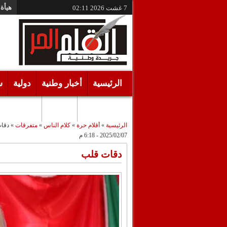
هيأة 
7 غشت 2026
02:11
الرئيسية
أخبار وطنية
دولية
س
أقـلام حـرة
مرئيات
الرئيسية
»
أقلام حرة
»
كلام الناس
»
متفرقات
»
دقا
2025/02/07 - 6:18 م
دقات قلب