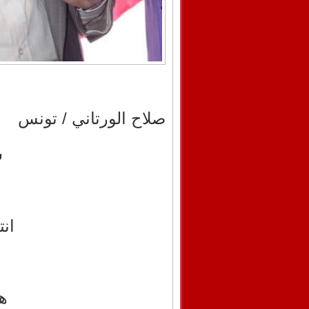
صلاح الورتاني / تونس
س
ان
ه