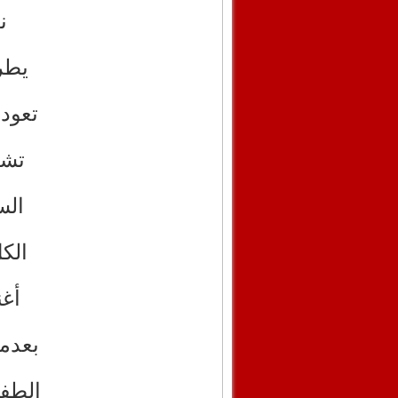
ن
يطر
تعود 
تشد
الس
الك
أغن
بعدما
الطف