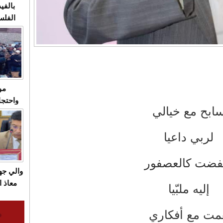
بالفيد
الفلس
ويهاجم
قاسية
مو
واحتجا
ابح مع خيالي
الأسبو
الصام
لربي داعيا
بـ"الص
يرد با
تفضت كالعصفور
والي ج
معاذ ا
إليه ملبّيا
معانا
والعم
مت مع أفكاري
سيتي 