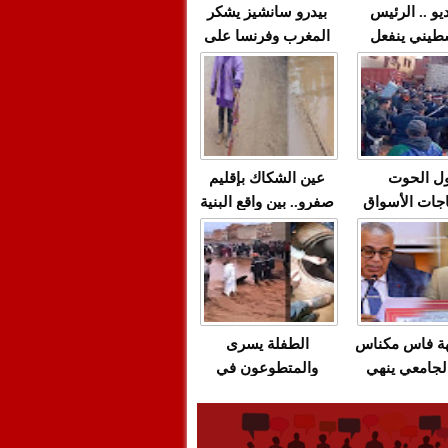
يو .. الرئيس
بيدرو سانشيز يشكر
طيني ينفعل
المغرب وفرنسا على
 حماس بألفاظ
استعادة الكهرباء عقب
 على الهواء
انقطاعه في شبه
الجزيرة الإيبيرية
(فيديو)
ل الحوت
عين الشكاك بإقليم
جات الأسواق
صفرو.. بين واقع البنية
عية/الاحتقان
التحتية المهترئة
ت والتراشق
والحملات الانتخابية
ناديق"/أخنوش
المبكرة(فيديو)
لصمت المريب
هة فاس مكناس
الطفلة يسرى
لجامعي ينهي
والمتطوعون في
ة المواطنين
بركان..أشغال معطوبة
ال مع شركة
وقنوات صرف صحي
باص + وثيقة
تقتل والمحاسبة يجب