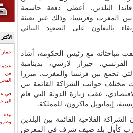
قائدا البلدين، أعطى دفعة حاسمة
 بين المغرب وفرنسا، وذلك عبر تعبئة
قاء بالتعاون على الصعيد الثنائي
الأكثر 
ب مباحثاته مع رئيس الحكومة، أشاد
حمار 
فرنسي، جيرار لارشي، بدينامية
عندما 
التي تجمع بين فرنسا والمغرب، مبرزا
من ي
المحر
ت مختلف جوانب الشراكة القائمة بين
اقتصادي، عقب زيارة الدولة التي قام
في عز 
الى جزي
سية، إيمانويل ماكرون، للمملكة.
نبذة 
الشراكة الفلاحية القائمة بين البلدين
وظروف 
مغرب كأول بلد ضيف شرف في المعرض