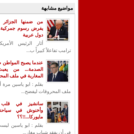
مواضيع مشابهة
من ضمنها الجزائر .
يفرض رسوم جمركية ع
دول عربية
أثار الرئيس الأمريك
ترامب تفاعلاً كبيراً ب...
عندما يصبح المواطن ض
الصدمة... من يعب
المغاربة في ملف الم
بقلم : ابو ياسين مرة 
ملف المحروقات ليفضح...
سانشيز في قلب ا
وأخنوش في سياحة 
مايوركا...!!؟؟
بقلم : ابو ياسين ليس
في أن يفقد شباب مغار...