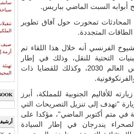
سانشي
ح أبوابه السبت الماضي بباريس.
سياحة 
المحادثات تمحورت حول آفاق تطوير
تنقيل
الطاقات المتجددة.
الملكي
صيف س
خ الفرنسي أنه خلال هذا اللقاء تم
أزمة إ
بنيات التحتية للنقل، وذلك في إطار
تهنئة 
التحضيرات الجارية لكأس العالم 2030، وكذلك للقضايا ذات
المجيد
الفرنكوفونية.
ته للأقاليم الجنوبية للمملكة، أبرز
BOOK
ارة "تهدف إلى تنزيل التصريحات التي
ة في متم أكتوبر الماضي"، مؤكدا على
أرشيف
صحراء يندرجان في إطار السيادة