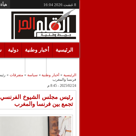
هيأة 
8 غشت 2026
16:04
الرئيسية
أخبار وطنية
دولية
س
أقـلام حـرة
مرئيات
الرئيسية
»
أخبار وطنية
»
سياسة
»
متفرقات
»
رئيس
فرنسا والمغرب
2025/02/24 - 8:45 م
رئيس مجلس الشيوخ الفرنسي يشي
تجمع بين فرنسا والمغرب