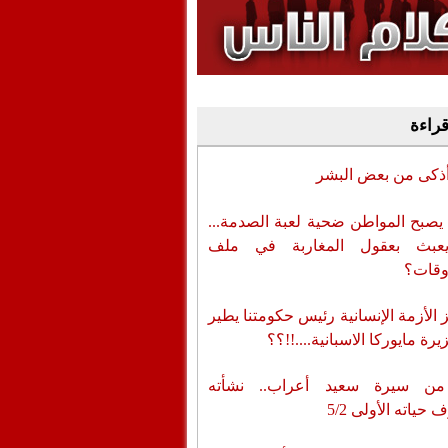
وفيديو
أن تطال المسؤولين
قراءة
أذكى من بعض البشر
يصبح المواطن ضحية لعبة الصدمة...
عبث بعقول المغاربة في ملف
وقات؟
الأزمة الإنسانية رئيس حكومتنا يطير
رة مايوركا الاسبانية....!!؟؟
من سيرة سعيد أعراب.. نشأته
حياته الأولى 5/2