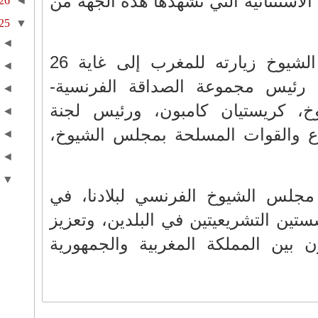
 الاستثنائية التي تشهدها هذه الجهة من
26
◄
25
▼
◄
ويواصل رئيس مجلس الشيوخ زيارته للمغرب إلى غاية 26
◄
 رئيس مجموعة الصداقة الفرنسية-
◄
خ، كريستيان كامبون، ورئيس لجنة
◄
اع والقوات المسلحة بمجلس الشيوخ،
◄
◄
▼
جلس الشيوخ الفرنسي لبلادنا، في
ستين التشريعيتين في البلدين، وتعزيز
ن بين المملكة المغربية والجمهورية