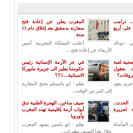
. ترامب
المغرب يعلن عن إعادة فتح
لى أربع
سفارته بدمشق بعد إغلاق دام 13
سنة
ي دونالد
أعلنت المملكة المغربية، أمس
الأربعاء عن إعادة فتح ...
حية لعبة
في عز الأزمة الإنسانية رئيس
ث بعقول
حكومتنا يطير الى جزيرة مايوركا
حروقات؟
الاسبانية....!!؟؟
أخرى يعود
بقلم : ابو ياسينلم يحتج المغاربة
إلى كثير من الوقت...
لحدث..
صيف ساخن.. الهجرة العلنية تدق
لجزيرة
أبواب أزمة إقليمية تهدد المغرب
وأوروبا
ت المأساة
بقلم : ابو ياسين يشهد المغرب
خلال هذا الصيف تطورات...