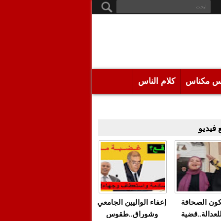
س مكناس
كلام الناس
فيديو
كون الصحافة
إعفاء الواليين الجامعي
للعدالة..قضية
وشوراق..طقوس