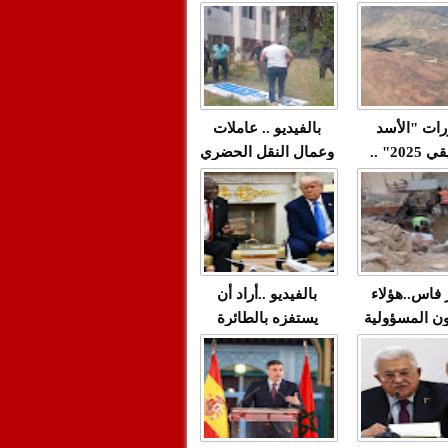
"مولات 88 غرزة"
صادمة وملتمس
 حميد طولست
لا(فيديو)
"الوجهاء"؟/ صمت
 تزداد فيه
وزارة الداخلية؟/أين
 العنف ضد
الوزير التوفيق؟(فيديو)
غيب فيه أحيانًا
لعدالة في
رات "الأسد
بالفيديو .. عاملات
م...
الإفريقي 2025" ..
وعمال النقل الحضري
قاذفة النووية
بفاس يعبرون عن
يب مع ثماني
ارتياحهم بعد إنهاء عقد
مقاتلات من نوع F-16
شركة "سيتي باص"
للقوات الجوية
ية المغربية
ر فاس..هؤلاء
بالفيديو ..أراد أن
ن المسؤولية
يستفزه بالطائرة
ي العمارات
القطرية لكن ترامب
ائية مفتوحة
فضحه أمام العالم
بالحجة والدليل