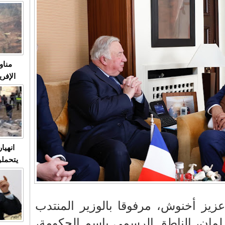
متابعة
مثا
في زمن
حالات
النساء وي
صدى ا
مناو
ردهات ال
شاهد ال
في تدر
تابعة 
الملك
انهيا
يتحملو
ومآس
العشو
زيز أخنوش، مرفوقا بالوزير المنتدب
رلمان، الناطق الرسمي باسم الحكومة،