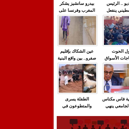
يو .. الرئيس
بيدرو سانشيز يشكر
طيني ينفعل
المغرب وفرنسا على
 حماس بألفاظ
استعادة الكهرباء عقب
 على الهواء
انقطاعه في شبه
الجزيرة الإيبيرية
(فيديو)
ل الحوت
عين الشكاك بإقليم
جات الأسواق
صفرو.. بين واقع البنية
عية/الاحتقان
التحتية المهترئة
ت والتراشق
والحملات الانتخابية
ناديق"/أخنوش
المبكرة(فيديو)
لصمت المريب
هة فاس مكناس
الطفلة يسرى
لجامعي ينهي
والمتطوعون في
ة المواطنين
بركان..أشغال معطوبة
ال مع شركة
وقنوات صرف صحي
باص + وثيقة
تقتل والمحاسبة يجب