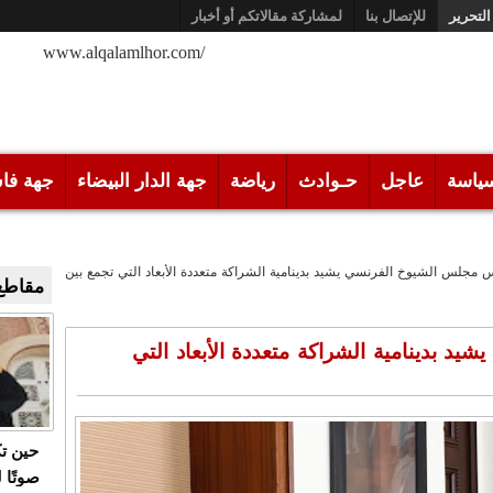
التحرير
للإتصال بنا
لمشاركة مقالاتكم أو أخبار
/www.alqalamlhor.com
ياسة
عاجل
حـوادث
رياضة
جهة الدار البيضاء
جهة فا
 مجلس الشيوخ الفرنسي يشيد بدينامية الشراكة متعددة الأبعاد التي تجمع بين
مقاطع 
د بدينامية الشراكة متعددة الأبعاد التي
حين ت
صوتًا 