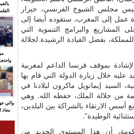
بالفيد
، رئيس مجلس الشيوخ الفرنسي، جيرار
الفلس
ة عمل إلى المغرب، ستقوده أيضا إلى
ويهاجم
قاسية
لى المشاريع والبرامج التنموية التي
 للمملكة، بفضل القيادة الرشيدة لجلالة
مو
واحتجا
لإشادة بموقف فرنسا الداعم لمغربية
الأسبو
د عليه خلال زيارة الدولة التي قام بها
الصام
بـ"الص
، السيد إيمانويل ماكرون لبلادنا في
يرد با
دعوة كريمة من جلالة الملك، حفظه الله. وهي
والي ج
ضع أسس الارتقاء بالشراكة بين البلدين،
معاذ ا
تثنائية الوطيدة".
معانا
والعم
ومة، أن هذا المستوى الجديد من
سيتي 