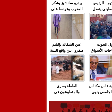
يو .. الرئيس
بيدرو سانشيز يشكر
طيني ينفعل
المغرب وفرنسا على
 حماس بألفاظ
استعادة الكهرباء عقب
 على الهواء
انقطاعه في شبه
الجزيرة الإيبيرية
(فيديو)
ل الحوت
عين الشكاك بإقليم
جات الأسواق
صفرو.. بين واقع البنية
عية/الاحتقان
التحتية المهترئة
ت والتراشق
والحملات الانتخابية
ناديق"/أخنوش
المبكرة(فيديو)
لصمت المريب
هة فاس مكناس
الطفلة يسرى
لجامعي ينهي
والمتطوعون في
ة المواطنين
بركان..أشغال معطوبة
ال مع شركة
وقنوات صرف صحي
باص + وثيقة
تقتل والمحاسبة يجب