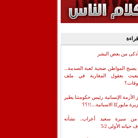
وفيديو
أن تطال المسؤولين
قراءة
أذكى من بعض البشر
يصبح المواطن ضحية لعبة الصدمة...
عبث بعقول المغاربة في ملف
وقات؟
الأزمة الإنسانية رئيس حكومتنا يطير
رة مايوركا الاسبانية....!!؟؟
من سيرة سعيد أعراب.. نشأته
حياته الأولى 5/2