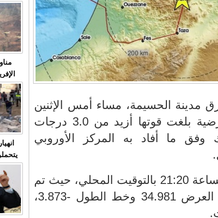
متابعة
مثا
في زمن
حالات
النساء وي
صدى ا
مناو
ردهات ال
شاهد ال
في تدر
مدينة الحسيمة، مساء أمس الإثنين
24 فبراير 2025، هزة أرضية بلغت قوتها أزيد من 3.0 درجات
تابعة 
الملك
وفق ما أفاد به المركز الأوروبي
انهيا
يتحملو
ومآس
ووقعت الهزة في تمام الساعة 21:20 بالتوقيت المحلي، حيث تم
العشو
تحديد مركزها على خط العرض 34.981 وخط الطول -3.873،