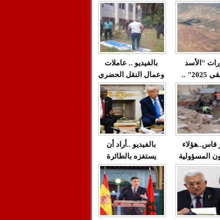
"مولات 88 غرزة"
صادمة وملتمس
 حميد طولست
لا(فيديو)
"الوجهاء"؟/ صمت
 تزداد فيه
وزارة الداخلية؟/أين
 العنف ضد
الوزير التوفيق؟(فيديو)
غيب فيه أحيانًا
لعدالة في
رات "الأسد
بالفيديو .. عاملات
م...
الإفريقي 2025" ..
وعمال النقل الحضري
قاذفة النووية
بفاس يعبرون عن
يب مع ثماني
ارتياحهم بعد إنهاء عقد
مقاتلات من نوع F-16
شركة "سيتي باص"
للقوات الجوية
ية المغربية
ر فاس..هؤلاء
بالفيديو ..أراد أن
ن المسؤولية
يستفزه بالطائرة
ي العمارات
القطرية لكن ترامب
ائية مفتوحة
فضحه أمام العالم
بالحجة والدليل