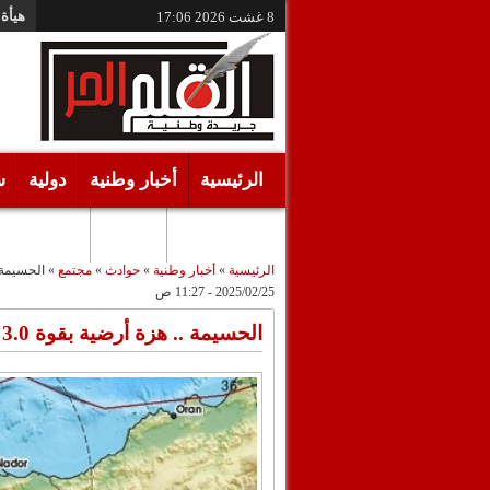
هيأة 
8 غشت 2026
17:06
الرئيسية
أخبار وطنية
دولية
س
أقـلام حـرة
مرئيات
الرئيسية
»
أخبار وطنية
»
حوادث
»
مجتمع
»
الحسيمة .. هزة أ
2025/02/25 - 11:27 ص
الحسيمة .. هزة أرضية بقوة 3.0 درجات على سلم ريختر