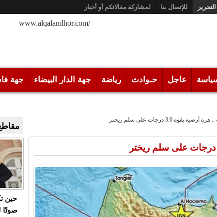
التحرير
للإتصال بنا
لمشاركة مقالاتكم أو أخبار
/www.alqalamlhor.com
ياسة
عاجل
حـوادث
رياضة
جهة الدار البيضاء
جهة فا
رضية بقوة 3.0 درجات على سلم ريختر
مقاطع 
حين ت
صوتًا 