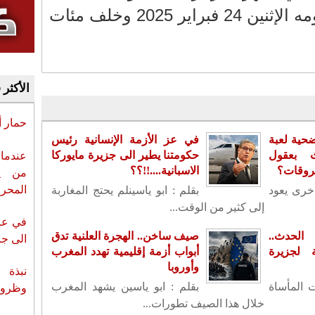
فبراير 2024 وهو نفس يومه الإثنين 24 فبراير 2025 وخلف مئات
الأكثر 
حمار 
حية لعبة
في عز الأزمة الإنسانية رئيس
ث بعقول
حكومتنا يطير الى جزيرة مايوركا
عندما 
حروقات؟
الاسبانية....!!؟؟
من ي
المحر
أخرى يعود
بقلم : ابو ياسينلم يحتج المغاربة
إلى كثير من الوقت...
في عز 
لحدث..
صيف ساخن.. الهجرة العلنية تدق
الى جزي
لجزيرة
أبواب أزمة إقليمية تهدد المغرب
وأوروبا
نبذة 
ت المأساة
بقلم : ابو ياسين يشهد المغرب
وظروف 
خلال هذا الصيف تطورات...