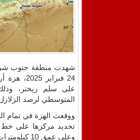
شهدت منطقة جنوب شرق 
على سلم ريختر، وذلك 
المتوسطي لرصد الزلازل.
وعلى عمق 10 كيلومترات.