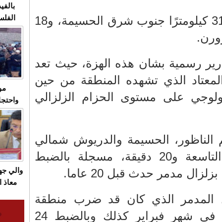
بالفيد
وتبعد بؤرة الهزة بحدود 31 كيلومترًا جنوب شرق الحسيمة، و18
الفلس
ويهاجم
ورن.
قاسية
ارير رسمية بشان هذه الهزة، حيث تعد
لمعتاد الذي تشهده المنطقة من حين
مو
ولوجي على مستوى الحزام الزلزالي
واحتجا
الأسبو
الصام
بـ"الص
 الناظور، الحسيمة والدريوش شمالي
يرد با
المغرب، الهزة حوالي التاسعة و20 دقيقة، مسجلة بالضبط
ال مدمر حدث قبل 20 عاما.
والي ج
معاذ ا
معانا
ال المدمر الذي كان قد ضرب منطقة
والعم
الريف عام 2004 حدث في شهر فبراير كذلك وبالضبط 24
سيتي 