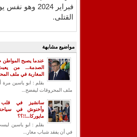
القتلى.
مواضيع مشابهة
عندما يصبح المواطن ض
الصدمة... من يعب
المغاربة في ملف الم
بقلم : ابو ياسين مرة 
ملف المحروقات ليفضح...
سانشيز في قلب ا
وأخنوش في سياحة 
مايوركا...!!؟؟
بقلم : ابو ياسين ليس
في أن يفقد شباب مغار...