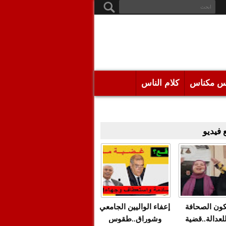
س مكناس
كلام الناس
فيديو
كون الصحافة
إعفاء الواليين الجامعي
للعدالة..قضية
وشوراق..طقوس