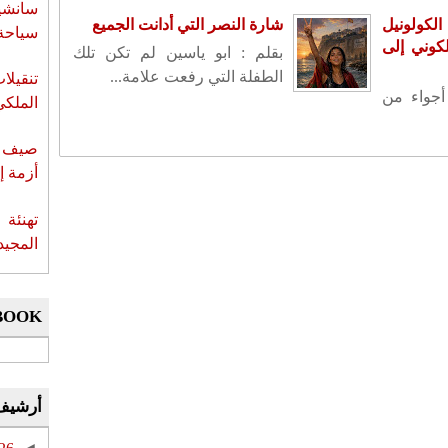
سانشي
الكولونيل
شارة النصر التي أدانت الجميع
سياحة 
لكوني إلى
بقلم : ابو ياسين لم تكن تلك
الطفلة التي رفعت علامة...
تنقيل
أجواء من
الملكي
صيف س
أزمة إ
تهنئة 
المجيد
BOOK
أرشيف