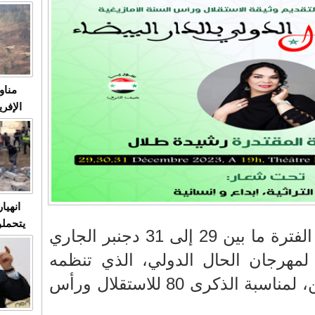
متابعة
مثا
في زمن
حالات
النساء وي
صدى ا
مناو
ردهات ال
شاهد ال
في تدر
تابعة 
الملك
انهيا
يتحملو
تحتضن الدار البيضاء في الفترة ما بين 29 إلى 31 دجنبر الجاري
ومآس
 لمهرجان الحال الدولي، الذي تنظمه
العشو
جمعية أحفاد الغيوان للفن، لمناسبة الذكرى 80 للاستقلال ورأس