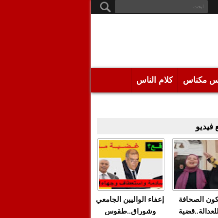
س مكناس
كلام الناس
فيديو
كون الصحافة
إعفاء الواليين الجامعي
للعدالة..قضية
وشوراق..طقوس