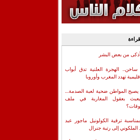
وفيديو
أن تطال المسؤولين
قراءة
أذكى من بعض البشر
اخن.. الهجرة العلنية تدق أبواب
قليمية تهدد المغرب وأوروبا
يصبح المواطن ضحية لعبة الصدمة...
عبث بعقول المغاربة في ملف
وقات؟
بمناسبة ترقية الكولونيل ماجور عبد
 الملكوني إلى رتبة جنرال