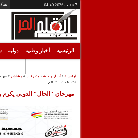
هيأة 
7 غشت 2026
04:49
الرئيسية
أخبار وطنية
دولية
س
أقـلام حـرة
مرئيات
الرئيسية
»
أخبار وطنية
»
متفرقات
»
مشاهير
»
مهرجا
2023/12/28 - 8:24 م
مهرجان "الحال" الدولي يكرم رش