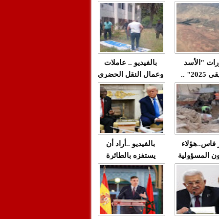
"مولات 88 غرزة"
صادمة وملتمس
 حميد طولست
لا(فيديو)
"الوجهاء"؟/ صمت
 تزداد فيه
وزارة الداخلية؟/أين
 العنف ضد
الوزير التوفيق؟(فيديو)
غيب فيه أحيانًا
لعدالة في
رات "الأسد
بالفيديو .. عاملات
م...
الإفريقي 2025" ..
وعمال النقل الحضري
قاذفة النووية
بفاس يعبرون عن
يب مع ثماني
ارتياحهم بعد إنهاء عقد
مقاتلات من نوع F-16
شركة "سيتي باص"
للقوات الجوية
ية المغربية
ر فاس..هؤلاء
بالفيديو ..أراد أن
ن المسؤولية
يستفزه بالطائرة
ي العمارات
القطرية لكن ترامب
ائية مفتوحة
فضحه أمام العالم
بالحجة والدليل