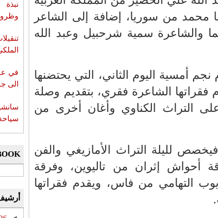
نبذة 
ا محمد من سوريا، إضافة إلى الشاعر
وظروف 
ما والشاعرة سمية شرحبيل وعبد الله
تنقيل
الملكي
نجم أمسية اليوم الثاني، التي يحتضنها
في عز 
الى جزي
فقراتها الشاعرة فقري، بتقديم وصلة
 على التراث الكناوي وأغان أخرى من
سانشي
سياحة 
ر فيخصص لليلة التراث الأمازيغي والفن
BOOK
ة أحواش إثران من تاليوين، وفرقة
يوب التهامي من فاس، ويقدم فقراتها
أرشيف