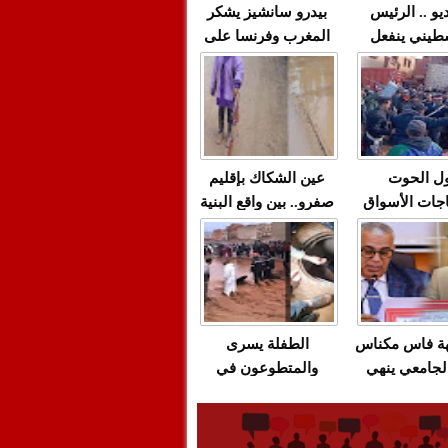
يو .. الرئيس
بيدرو سانشيز يشكر
طيني ينفعل
المغرب وفرنسا على
 حماس بألفاظ
استعادة الكهرباء عقب
 على الهواء
انقطاعه في شبه
الجزيرة الإيبيرية
(فيديو)
ل الحوت
عين الشكاك بإقليم
جات الأسواق
صفرو.. بين واقع البنية
عية/الاحتقان
التحتية المهترئة
ت والتراشق
والحملات الانتخابية
ناديق"/أخنوش
المبكرة(فيديو)
لصمت المريب
هة فاس مكناس
الطفلة يسرى
لجامعي ينهي
والمتطوعون في
ة المواطنين
بركان..أشغال معطوبة
ال مع شركة
وقنوات صرف صحي
باص + وثيقة
تقتل والمحاسبة يجب