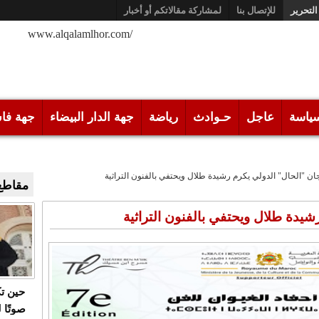
التحرير
للإتصال بنا
لمشاركة مقالاتكم أو أخبار
/www.alqalamlhor.com
ياسة
عاجل
حـوادث
رياضة
جهة الدار البيضاء
جهة فا
ن "الحال" الدولي يكرم رشيدة طلال ويحتفي بالفنون التراثية
مقاطع 
يدة طلال ويحتفي بالفنون التراثية
حين ت
صوتًا 