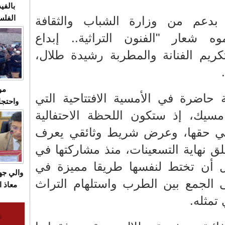
بالفيد
بدعم من وزارة الشباب والثقافة
الفلس
ويهاجم
ه شعار "الفنون التراثية.. إبداع
قاسية
تكريم الفنانة والمطربة رشيدة طلال،
مو
 حاضرة في الأمسية الافتتاحية التي
واحتجا
سيك، إذ ستكون اللحظة الاحتفالية
الأسبو
الصام
ي حقها، وعرض شريط وثائقي يعرف
بـ"الص
ق نهاية التسعينات، منذ مشاركتها في
يرد با
بل أن تختط لنفسها طريقا مميزة في
والي ج
ى الجمع بين الطرب واستلهام التراث
معاذ ا
معانا
تمثله.
والعم
سيتي 