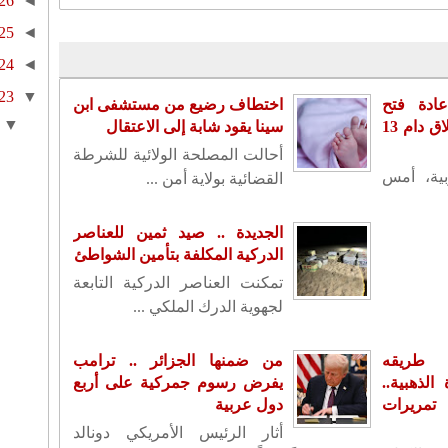
26
◄
25
◄
24
◄
23
▼
ادة فتح
اختطاف رضيع من مستشفى ابن
▼
سفارته بدمشق بعد إغلاق دام 13
سينا يقود شابة إلى الاعتقال
أحالت المصلحة الولائية للشرطة
بية، أمس
القضائية بولاية أمن ...
الجديدة .. صيد ثمين للعناصر
الدركية المكلفة بتأمين الشواطئ
تمكنت العناصر الدركية التابعة
لجهوية الدرك الملكي ...
 طريقه
من ضمنها الجزائر .. ترامب
لذهبية..
يفرض رسوم جمركية على أربع
تمريرات
دول عربية
أثار الرئيس الأمريكي دونالد