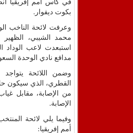
في كأس أمم إفريقيا انط
بكوت ديفوار.
وعرفت لائحة الناخب الو
محمد الشيبي، الظهير ا
استبعدت لاعب الوداد ال
مدافع نادي الوحدة السعو
وضمن اللائحة يتواجد ا
القطري، الذي سيكون حاض
من الإصابة، مقابل غيا
الإصابة.
وفيما يلي لائحة المنت
أمم إفريقيا: