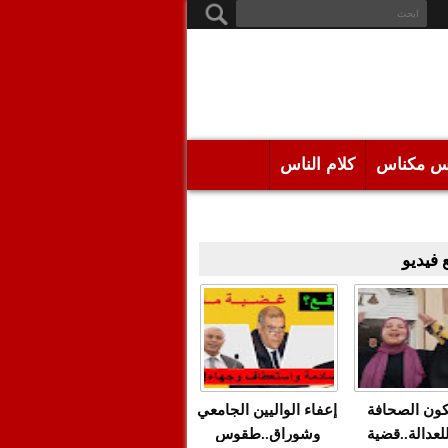
س مكناس
كلام الناس
فيديو
كون الصحافة
إعفاء الواليين الجامعي
للعدالة..قضية
وشوراق..طقوس