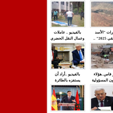
"مولات 88 غرزة"
صادمة وملتمس
 حميد طولست
لا(فيديو)
"الوجهاء"؟/ صمت
 تزداد فيه
وزارة الداخلية؟/أين
 العنف ضد
الوزير التوفيق؟(فيديو)
غيب فيه أحيانًا
لعدالة في
رات "الأسد
بالفيديو .. عاملات
م...
الإفريقي 2025" ..
وعمال النقل الحضري
قاذفة النووية
بفاس يعبرون عن
يب مع ثماني
ارتياحهم بعد إنهاء عقد
مقاتلات من نوع F-16
شركة "سيتي باص"
للقوات الجوية
ية المغربية
ر فاس..هؤلاء
بالفيديو ..أراد أن
ن المسؤولية
يستفزه بالطائرة
ي العمارات
القطرية لكن ترامب
ائية مفتوحة
فضحه أمام العالم
بالحجة والدليل