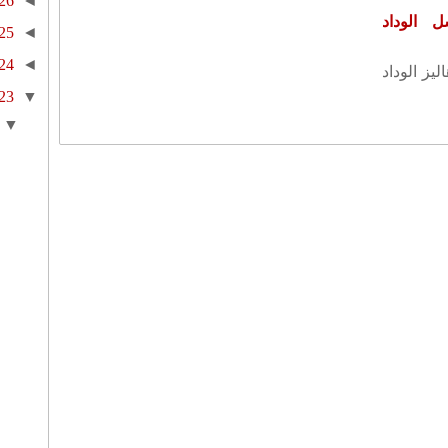
26
◄
 الوداد
25
◄
24
◄
ليز الوداد
23
▼
▼