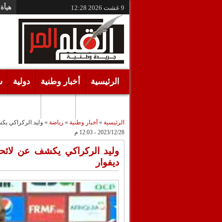
هيأة 
9 غشت 2026
12:28
الرئيسية
أخبار وطنية
دولية
س
أقـلام حـرة
مرئيات
الرئيسية
»
أخبار وطنية
»
رياضة
»
وليد الركراكي يكش
2023/12/28 - 12:03 م
وليد الركراكي يكشف عن لائح
ديفوار