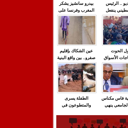
يو .. الرئيس
بيدرو سانشيز يشكر
طيني ينفعل
المغرب وفرنسا على
 حماس بألفاظ
استعادة الكهرباء عقب
 على الهواء
انقطاعه في شبه
الجزيرة الإيبيرية
(فيديو)
ل الحوت
عين الشكاك بإقليم
جات الأسواق
صفرو.. بين واقع البنية
عية/الاحتقان
التحتية المهترئة
ت والتراشق
والحملات الانتخابية
ناديق"/أخنوش
المبكرة(فيديو)
لصمت المريب
هة فاس مكناس
الطفلة يسرى
لجامعي ينهي
والمتطوعون في
ة المواطنين
بركان..أشغال معطوبة
ال مع شركة
وقنوات صرف صحي
باص + وثيقة
تقتل والمحاسبة يجب