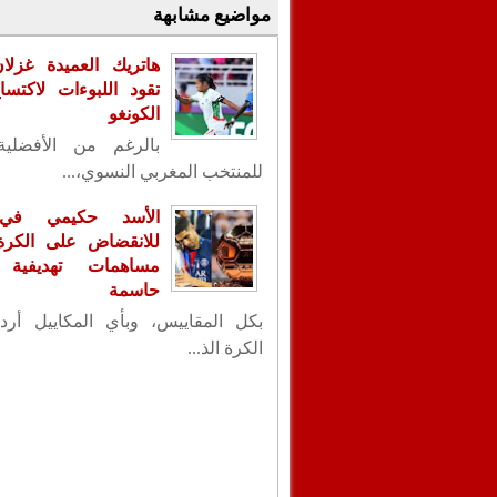
مواضيع مشابهة
هاتريك العميدة غزلا
تقود اللبوءات لاكتس
الكونغو
بالرغم من الأفضلية
للمنتخب المغربي النسوي،...
الأسد حكيمي في
للانقضاض على الكرة ا
مساهمات تهديفية 
حاسمة
بكل المقاييس، وبأي المكاييل أردت
الكرة الذ...