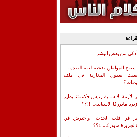
وفيديو
أن تطال المسؤولين
قراءة
أذكى من بعض البشر
يصبح المواطن ضحية لعبة الصدمة...
عبث بعقول المغاربة في ملف
وقات؟
الأزمة الإنسانية رئيس حكومتنا يطير
رة مايوركا الاسبانية....!!؟؟
ز في قلب الحدث.. وأخنوش في
لجزيرة مايوركا...!!؟؟