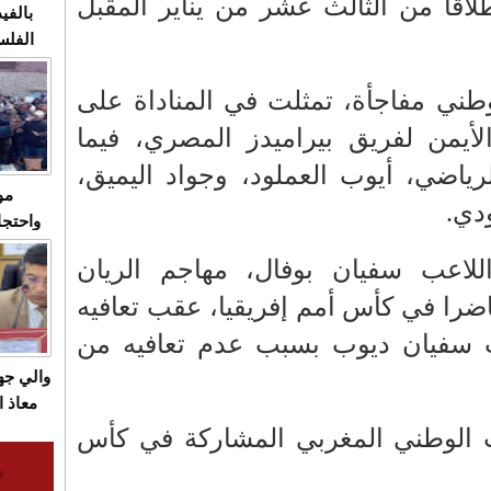
لاقا من الثالث عشر من يناير المقبل
بالفيد
الفلس
ويهاجم
قاسية
طني مفاجأة، تمثلت في المناداة على
لأيمن لفريق بيراميدز المصري، فيما
رياضي، أيوب العملود، وجواد اليميق،
مو
دي.
واحتجا
الأسبو
للاعب سفيان بوفال، مهاجم الريان
الصام
بـ"الص
را في كأس أمم إفريقيا، عقب تعافيه
يرد با
ب سفيان ديوب بسبب عدم تعافيه من
والي ج
معاذ ا
معانا
خب الوطني المغربي المشاركة في كأس
والعم
سيتي 