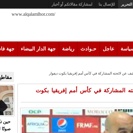
التحرير
للإتصال بنا
لمشاركة مقالاتكم أو أخبار
/www.alqalamlhor.com
ياسة
عاجل
حـوادث
رياضة
جهة الدار البيضاء
جهة فا
ف عن لائحته المشاركة في كأس أمم إفريقيا بكوت ديفوار
مقاطع 
ته المشاركة في كأس أمم إفريقيا بكوت
حين ت
صوتًا 