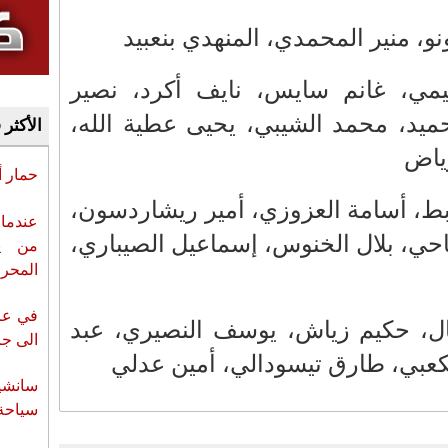
و، منير المحمدي، المنهدي بنعبيد
ي، غانم سايس، نايف أكرد، نصير
ميد، محمد الشيبي، يحيى عطية الله،
الأكثر 
رياض
حمار 
ط، أسامة العزوزي، أمير ريشاردسون،
عندما 
ناحي، بلال الخنوس، إسماعيل الصيباري،
من ي
المحر
في عز 
ل، حكيم زياش، يوسف النصيري، عبد
الى جزي
كعبي، طارق تيسودالي، أمين عدلي
سانشي
سياحة 