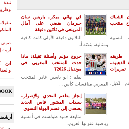
نبذة 
وظروف 
ن الشباك
في نهائي مبكر.. باريس سان
تنقيل
اح منتخب
جيرمان يقضي على آمال
المرينغي في ثلاثين دقيقة
الملكي
 النسبية
الثلاثون دقيقة الأولى كانت كافية
صيف س
ومثالية، بثلاثة أ...
أزمة إ
 طريقه
خروج مؤلم وأسئلة ثقيلة: ماذا
لذهبية..
حدث للمنتخب المغربي في
ابن ك
تمريرات
مونديال 2026؟
والعفا
بقلم : ابو ياسين غادر المنتخب
م الكيل،
المغربي منافسات كأس ...
BOOK
إنجاز بطعم التحدي والإصرار..
سيدات المشور فاس الجديد
يصعدن إلى قسم الهواة النسوي
متابعة حميد طولست في أمسية
أرشيف
رياضية عنوانها العزيم...