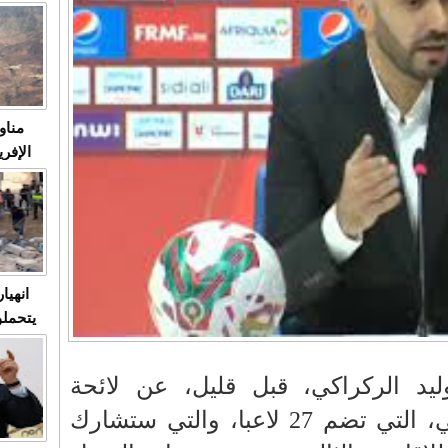
متابعة
مثا
في زمن
حالات
النساء وي
صدى ا
مناو
ردهات ال
شاهد ال
في تدر
تابعة 
الملك
انهيا
يتحملو
ومآس
العشو
يد الركراكي، قبل قليل، عن لائحة
المنتخب الوطني المغربي، التي تضم 27 لاعبا، والتي ستشارك