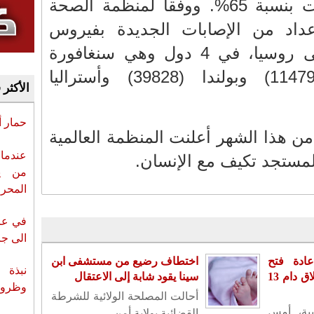
51% وكذلك عدد الوفيات بنسبة 65%. ووفقا لمنظمة الصحة
عداد من الإصابات الجديدة بفيروس
"كوفيد -19" بالإضافة إلى روسيا، في 4 دول وهي سنغافورة
(120898) وإيطاليا (114795) وبولندا (39828) وأستراليا
الأكثر 
حمار 
ن هذا الشهر أعلنت المنظمة العالمية
عندما 
من ي
المحر
في عز 
الى جزي
ادة فتح
اختطاف رضيع من مستشفى ابن
نبذة 
سفارته بدمشق بعد إغلاق دام 13
سينا يقود شابة إلى الاعتقال
وظروف 
أحالت المصلحة الولائية للشرطة
بية، أمس
القضائية بولاية أمن ...