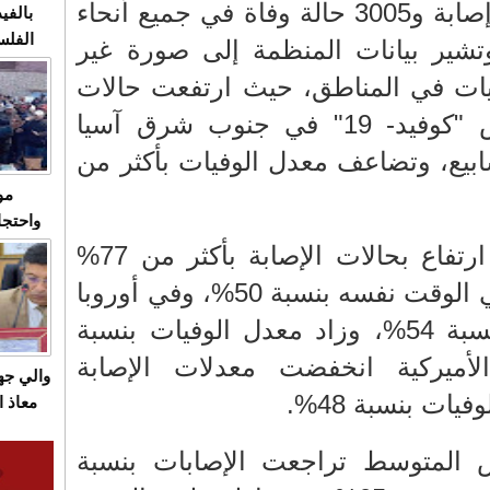
وقد تم تسجيل 854673 إصابة و3005 حالة وفاة في جميع أنحاء
بالفيد
الفلس
4 أسابيع، وتشير بيانات المنظمة إلى صورة غير
ويهاجم
فيات في المناطق، حيث ارتفعت حالات
قاسية
الإصابة الجديدة بفيروس "كوفيد- 19" في جنوب شرق آسيا
عة أسابيع، وتضاعف معدل الوفيات بأكثر من
مو
واحتجا
الأسبو
وفي إفريقيا تم تسجيل ارتفاع بحالات الإصابة بأكثر من 77%
الصام
حيث تراجعت الوفيات في الوقت نفسه بنسبة 50%، وفي أوروبا
بـ"الص
ارتفع معدل الإصابات بنسبة 54%، وزاد معدل الوفيات بنسبة
يرد با
لأميركية انخفضت معدلات الإصابة
والي ج
معاذ ا
معانا
 المتوسط تراجعت الإصابات بنسبة
والعم
سيتي 