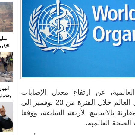
متابعة
مثا
في زمن
حالات
النساء وي
صدى ا
مناو
ردهات ال
شاهد ال
في تدر
تابعة 
الملك
انهيا
عالمية، عن ارتفاع معدل الإصابات
يتحملو
بفيروس "كوفيد-19" حول العالم خلال الفترة من 20 نوفمبر إلى
ومآس
العشو
سمبر بنسبة 52% مقارنة بالأسابيع الأربعة السابقة، ووفقا
لصحة العالمية.