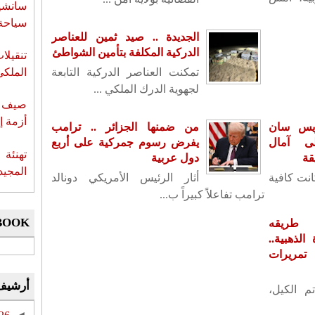
سانشي
سياحة 
الجديدة .. صيد ثمين للعناصر
الدركية المكلفة بتأمين الشواطئ
تنقيل
تمكنت العناصر الدركية التابعة
الملكي
لجهوية الدرك الملكي ...
صيف س
أزمة إ
ريس سان
من ضمنها الجزائر .. ترامب
ى آمال
يفرض رسوم جمركية على أربع
تهنئة 
قة
دول عربية
المجيد
كانت كافية
أثار الرئيس الأمريكي دونالد
ترامب تفاعلاً كبيراً ب...
BOOK
 طريقه
لذهبية..
تمريرات
أرشيف
م الكيل،