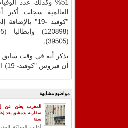
العالمية سجلت أكبر أ
(39505).
يذكر أنه في وقت سابق م
أن فيروس "كوفيد- 19) المستجد تكيف مع الإنسان.
مواضيع مشابهة
المغرب يعلن عن إع
سنة
أعلنت المملكة المغر