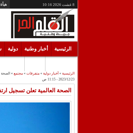
هيأة 
8 غشت 2026
10:16
الرئيسية
أخبار وطنية
دولية
س
أقـلام حـرة
مرئيات
الرئيسية
»
أخبار دولية
»
متفرقات
»
مجتمع
»
الصحة ا
2023/12/23 - 11:15 ص
الصحة العالمية تعلن تسجيل ارتف