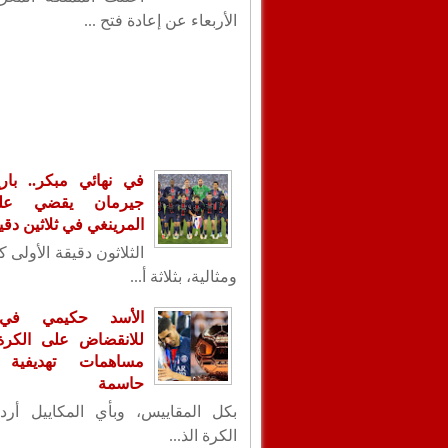
الأربعاء عن إعادة فتح ...
في نهائي مبكر.. با
جيرمان يقضي عل
المرينغي في ثلاثين دقي
الثلاثون دقيقة الأولى 
ومثالية، بثلاثة أ...
الأسد حكيمي في
للانقضاض على الكرة ا
مساهمات تهديفية 
حاسمة
بكل المقاييس، وبأي المكاييل أردت
الكرة الذ...