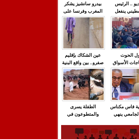
يو .. الرئيس
بيدرو سانشيز يشكر
طيني ينفعل
المغرب وفرنسا على
 حماس بألفاظ
استعادة الكهرباء عقب
 على الهواء
انقطاعه في شبه
الجزيرة الإيبيرية
(فيديو)
ل الحوت
عين الشكاك بإقليم
جات الأسواق
صفرو.. بين واقع البنية
عية/الاحتقان
التحتية المهترئة
ت والتراشق
والحملات الانتخابية
ناديق"/أخنوش
المبكرة(فيديو)
لصمت المريب
هة فاس مكناس
الطفلة يسرى
لجامعي ينهي
والمتطوعون في
ة المواطنين
بركان..أشغال معطوبة
ال مع شركة
وقنوات صرف صحي
باص + وثيقة
تقتل والمحاسبة يجب