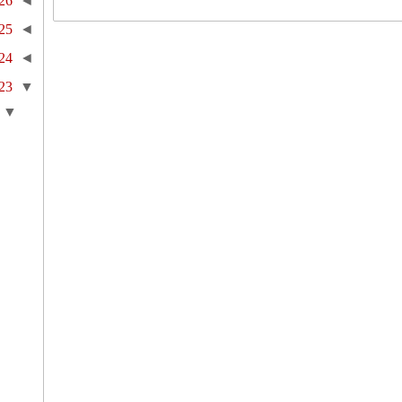
26
◄
25
◄
24
◄
23
▼
▼