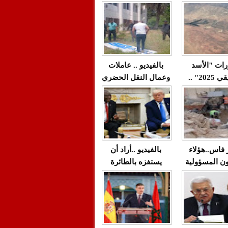
"مولات 88 غرزة"
صادمة وملتمس
 حميد طولست
لا(فيديو)
"الوجهاء"؟/ صمت
 تزداد فيه
وزارة الداخلية؟/أين
 العنف ضد
الوزير التوفيق؟(فيديو)
غيب فيه أحيانًا
لعدالة في
رات "الأسد
بالفيديو .. عاملات
م...
الإفريقي 2025" ..
وعمال النقل الحضري
قاذفة النووية
بفاس يعبرون عن
يب مع ثماني
ارتياحهم بعد إنهاء عقد
مقاتلات من نوع F-16
شركة "سيتي باص"
للقوات الجوية
ية المغربية
ر فاس..هؤلاء
بالفيديو ..أراد أن
ن المسؤولية
يستفزه بالطائرة
ي العمارات
القطرية لكن ترامب
ائية مفتوحة
فضحه أمام العالم
بالحجة والدليل