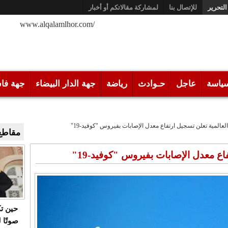
التحرير
للإتصال بنا
لمشاركة مقالاتكم أو أخبار
/www.alqalamlhor.com
ياسة
عاجل
حـوادث
رياضة
جهة الدار البيضاء
جهة فا
لعالمية تعلن تسجيل ارتفاع معدل الإصابات بفيروس "كوفيد-19"
مقاطع 
اع معدل الإصابات بفيروس "كوفيد-19"
حين ت
صوتًا 