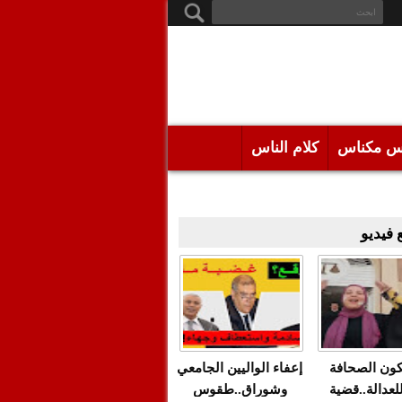
س مكناس
كلام الناس
فيديو
كون الصحافة
إعفاء الواليين الجامعي
للعدالة..قضية
وشوراق..طقوس