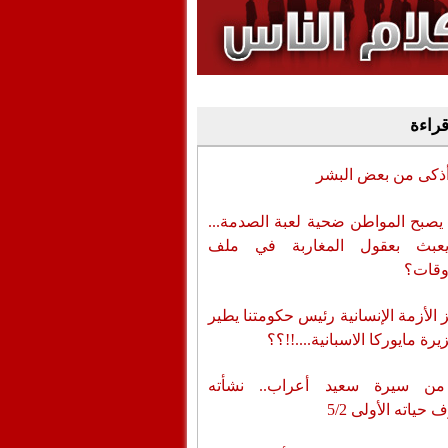
وفيديو
أن تطال المسؤولين
قراءة
أذكى من بعض البشر
يصبح المواطن ضحية لعبة الصدمة...
عبث بعقول المغاربة في ملف
وقات؟
الأزمة الإنسانية رئيس حكومتنا يطير
رة مايوركا الاسبانية....!!؟؟
من سيرة سعيد أعراب.. نشأته
حياته الأولى 5/2