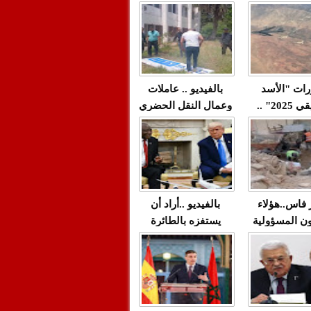
"مولات 88 غرزة"
صادمة وملتمس
 حميد طولست
لا(فيديو)
"الوجهاء"؟/ صمت
 تزداد فيه
وزارة الداخلية؟/أين
 العنف ضد
الوزير التوفيق؟(فيديو)
غيب فيه أحيانًا
لعدالة في
رات "الأسد
بالفيديو .. عاملات
م...
الإفريقي 2025" ..
وعمال النقل الحضري
قاذفة النووية
بفاس يعبرون عن
يب مع ثماني
ارتياحهم بعد إنهاء عقد
مقاتلات من نوع F-16
شركة "سيتي باص"
للقوات الجوية
ية المغربية
ر فاس..هؤلاء
بالفيديو ..أراد أن
ن المسؤولية
يستفزه بالطائرة
ي العمارات
القطرية لكن ترامب
ائية مفتوحة
فضحه أمام العالم
بالحجة والدليل