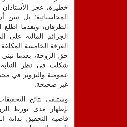
خطيرة، عجز الأستاذان ع
المحاسباتية؛ بل تبين أ
الطرفان، وبعدما اطلع ا
الجرائم المالية على ا
الغرفة الخامسة المكلفة 
حق الزوجة، بعدما تبنى ا
شكلت في نظر النيابة ا
عمومية والتزوير في مح
غير صحيحة.
وستبقى نتائج التحقيقات 
بإظهار مدى تورط الزو
قاضية التحقيق بداية 