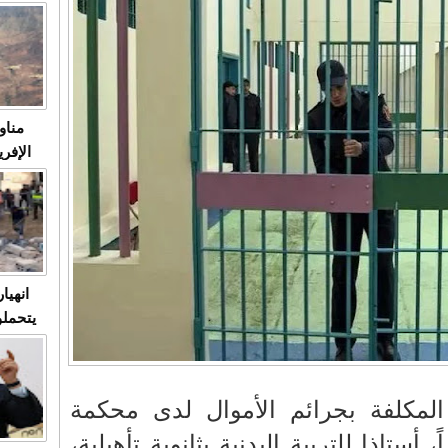
متابعة
مثا
في زمن
حالات
النساء وي
صدى ا
مناو
ردهات ال
شاهد ال
في تدر
تابعة 
الملك
انهيا
يتحملو
ومآس
العشو
لمكلفة بجرائم الأموال لدى محكمة
 أستاذا للتربية البدنية بثانوية تأهيلية،