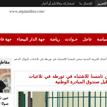
التحرير
للإتصال بنا
لمشاركة مقالاتكم أو أخبار
/www.alqalamlhor.com
ياسة
عاجل
حـوادث
رياضة
جهة الدار البيضاء
جهة فا
 أستاذ للتربية البدنية سجن تامسنا للاشتباه في تورطه في تلاعبات بأموال الدعم
مقاطع 
جن تامسنا للاشتباه في تورطه في تلاعبات
قبل صندوق المبادرة الوطنية
حين ت
صوتًا 