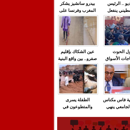
يو .. الرئيس
بيدرو سانشيز يشكر
طيني ينفعل
المغرب وفرنسا على
 حماس بألفاظ
استعادة الكهرباء عقب
 على الهواء
انقطاعه في شبه
الجزيرة الإيبيرية
(فيديو)
ل الحوت
عين الشكاك بإقليم
جات الأسواق
صفرو.. بين واقع البنية
عية/الاحتقان
التحتية المهترئة
ت والتراشق
والحملات الانتخابية
ناديق"/أخنوش
المبكرة(فيديو)
لصمت المريب
هة فاس مكناس
الطفلة يسرى
لجامعي ينهي
والمتطوعون في
ة المواطنين
بركان..أشغال معطوبة
ال مع شركة
وقنوات صرف صحي
باص + وثيقة
تقتل والمحاسبة يجب