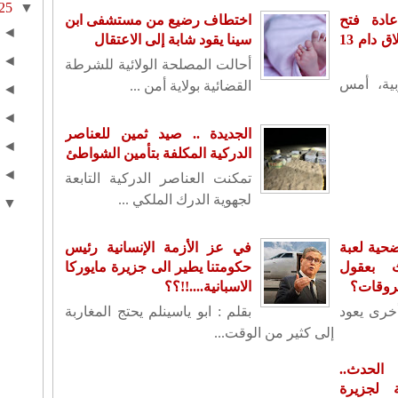
25
▼
ادة فتح
اختطاف رضيع من مستشفى ابن
◄
سفارته بدمشق بعد إغلاق دام 13
سينا يقود شابة إلى الاعتقال
◄
أحالت المصلحة الولائية للشرطة
بية، أمس
القضائية بولاية أمن ...
◄
◄
الجديدة .. صيد ثمين للعناصر
◄
الدركية المكلفة بتأمين الشواطئ
◄
تمكنت العناصر الدركية التابعة
لجهوية الدرك الملكي ...
▼
حية لعبة
في عز الأزمة الإنسانية رئيس
ث بعقول
حكومتنا يطير الى جزيرة مايوركا
حروقات؟
الاسبانية....!!؟؟
أخرى يعود
بقلم : ابو ياسينلم يحتج المغاربة
إلى كثير من الوقت...
لحدث..
لجزيرة