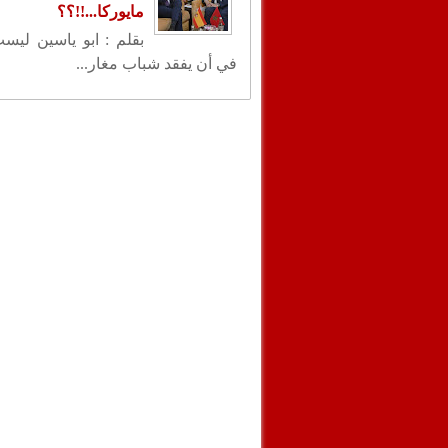
مايوركا...!!؟؟
بقلم : ابو ياسين ليس
في أن يفقد شباب مغار...