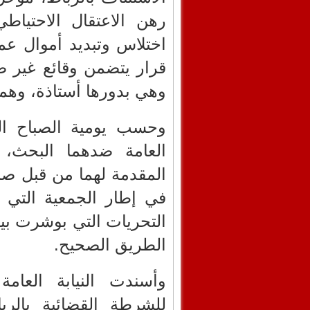
رهن الاعتقال الاحتيا
اختلاس وتبديد أموال ع
قرار يتضمن وقائع غير ص
وهي بدورها أستاذة، وهما
وحسب يومية الصباح الت
العامة ضدهما البحث، 
المقدمة لهما من قبل صند
في إطار الجمعية التي 
التحريات التي بوشرت بين
الطريق الصحيح.
وأسندت النيابة العامة
للشرطة القضائية بالرب