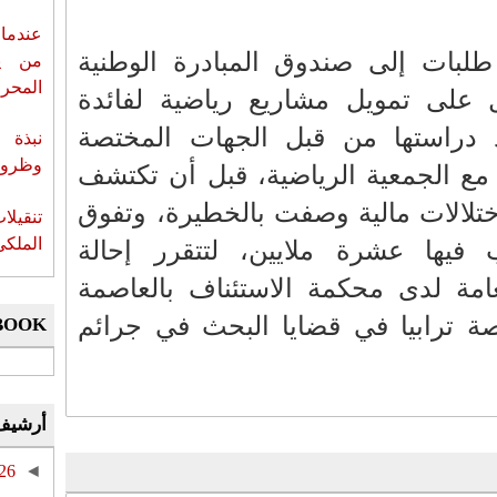
عندما 
طلبات إلى صندوق المبادرة الوطنية
من ي
المحر
ل على تمويل مشاريع رياضية لفائدة
د دراستها من قبل الجهات المختصة
نبذة 
وظروف 
ع الجمعية الرياضية، قبل أن تكتشف
ختلالات مالية وصفت بالخطيرة، وتفوق
تنقيل
الملكي
عب فيها عشرة ملايين، لتتقرر إحالة
عامة لدى محكمة الاستئناف بالعاصمة
تصة ترابيا في قضايا البحث في جرائم
BOOK
أرشيف
26
◄