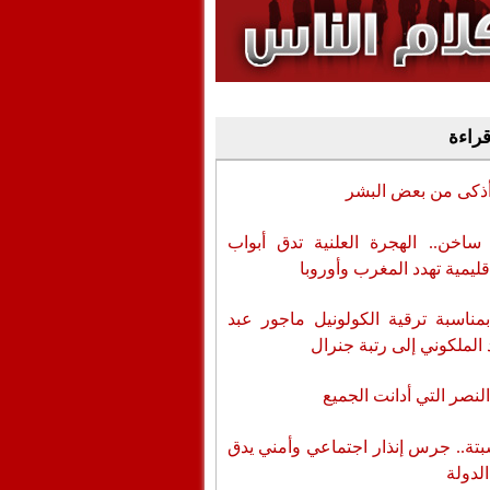
وفيديو
أن تطال المسؤولين
قراءة
أذكى من بعض البشر
اخن.. الهجرة العلنية تدق أبواب
قليمية تهدد المغرب وأوروبا
بمناسبة ترقية الكولونيل ماجور عبد
 الملكوني إلى رتبة جنرال
لنصر التي أدانت الجميع
تة.. جرس إنذار اجتماعي وأمني يدق
الدولة