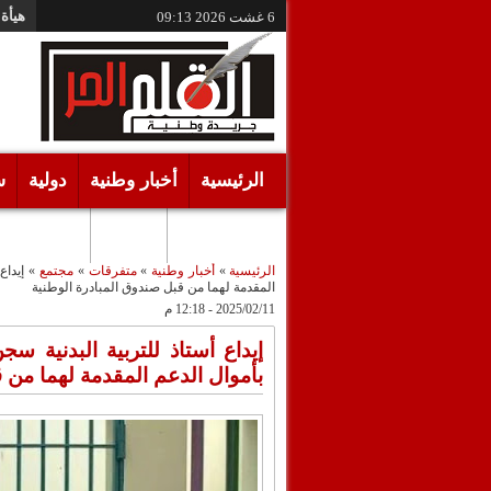
هيأة 
6 غشت 2026
09:13
الرئيسية
أخبار وطنية
دولية
س
أقـلام حـرة
مرئيات
الرئيسية
»
أخبار وطنية
»
متفرقات
»
مجتمع
»
إيداع
المقدمة لهما من قبل صندوق المبادرة الوطنية
2025/02/11 - 12:18 م
إيداع أستاذ للتربية البدنية س
بأموال الدعم المقدمة لهما من 