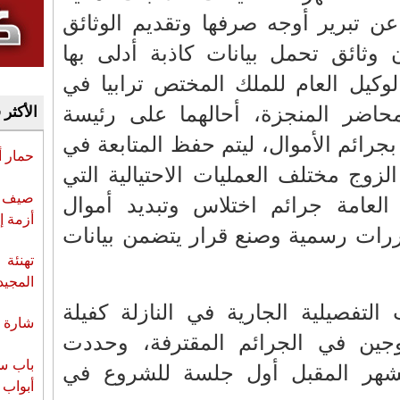
ن تبرير أوجه صرفها وتقديم الوثائق
ن وثائق تحمل بيانات كاذبة أدلى بها
لوكيل العام للملك المختص ترابيا في
لمحاضر المنجزة، أحالهما على رئيسة
الأكثر 
بجرائم الأموال، ليتم حفظ المتابعة في
حمار 
لزوج مختلف العمليات الاحتيالية التي
صيف س
لعامة جرائم اختلاس وتبديد أموال
أزمة إ
ررات رسمية وصنع قرار يتضمن بيانات
تهنئة 
المجيد
التفصيلية الجارية في النازلة كفيلة
شارة ا
جين في الجرائم المقترفة، وحددت
باب سب
الشهر المقبل أول جلسة للشروع في
أبواب 