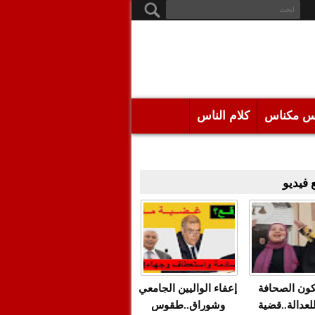
س مكناس
كلام الناس
فيديو
كون الصحافة
إعفاء الواليين الجامعي
للعدالة..قضية
وشوراق..طقوس