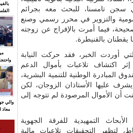
بالفيد
طي سجن تامسنا، للبحث معه بجرائم
الفلس
مومية والتزوير في محرر رسمي وصنع
ويهاجم
قاسية
حيحة، فيما أمرت بالإفراج عن زوجته
 يقطنان بالقنيطرة.
ي أوردت الخبر، فقد حركت النيابة
مو
واحتجا
إثر اكتشاف تلاعبات بأموال الدعم
الأسبو
وق المبادرة الوطنية للتنمية البشرية،
الصام
بـ"الص
يشرف عليها الأستاذان الزوجان، لكن
يرد با
ت أن الأموال المرصودة لم تتوجه إلى
والي ج
معاذ ا
معانا
 الأبحاث التمهيدية للفرقة الجهوية
والعم
اط، لتظهر التحقيقات تلاعبات مالية
سيتي 