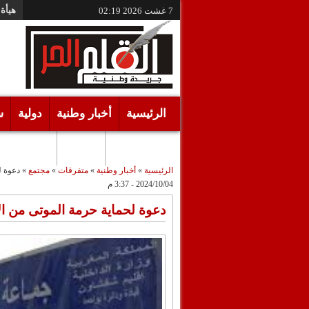
هيأة 
7 غشت 2026
02:19
الرئيسية
أخبار وطنية
دولية
س
أقـلام حـرة
مرئيات
الرئيسية
»
أخبار وطنية
»
متفرقات
»
مجتمع
»
دعوة ل
2024/10/04 - 3:37 م
دعوة لحماية حرمة الموتى من ال