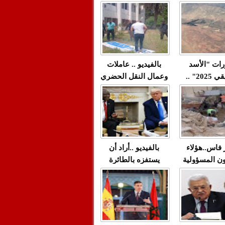
"مولات 88 غرزة"
صادمة وملتمس
 حميد طولست
لا(فيديو)
"الوجهاء"؟/ صمت
 تزداد فيه
وزارة الداخلية؟/أين
 العنف ضد
الوزير التوفيق؟(فيديو)
غيب فيه أحيانًا
لعدالة في
رات "الأسد
بالفيديو .. عاملات
م...
الإفريقي 2025" ..
وعمال النقل الحضري
قاذفة النووية
بفاس يعبرون عن
يب مع ثماني
ارتياحهم بعد إنهاء عقد
مقاتلات من نوع F-16
شركة "سيتي باص"
للقوات الجوية
ية المغربية
ر فاس..هؤلاء
بالفيديو ..أراد أن
ن المسؤولية
يستفزه بالطائرة
ي العمارات
القطرية لكن ترامب
ائية مفتوحة
فضحه أمام العالم
بالحجة والدليل