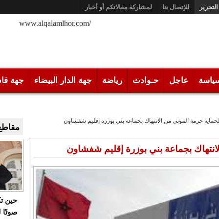
التحرير
للإتصال بنا
لمشاركة مقالاتكم أو أخبار
/www.alqalamlhor.com
ياسة
عاجل
حـوادث
رياضة
جهة الدار البيضاء
جهة فا
حماية حرمة الموتى من الانتهاك بجماعة بني بوزرة إقليم شفشاون
مقاطع 
انتهاك بجماعة بني بوزرة إقليم شفشاون
حين ت
صوتًا 