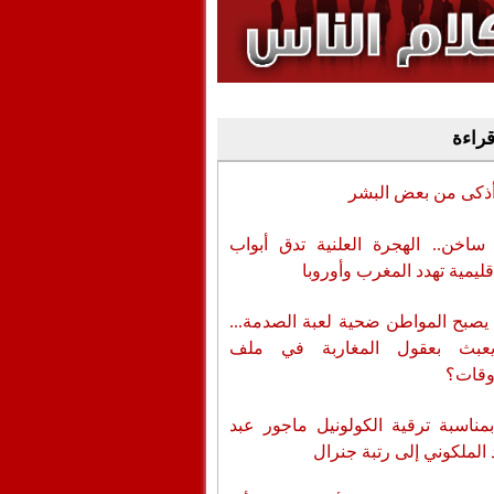
وفيديو
أن تطال المسؤولين
قراءة
أذكى من بعض البشر
اخن.. الهجرة العلنية تدق أبواب
قليمية تهدد المغرب وأوروبا
يصبح المواطن ضحية لعبة الصدمة...
عبث بعقول المغاربة في ملف
وقات؟
بمناسبة ترقية الكولونيل ماجور عبد
 الملكوني إلى رتبة جنرال