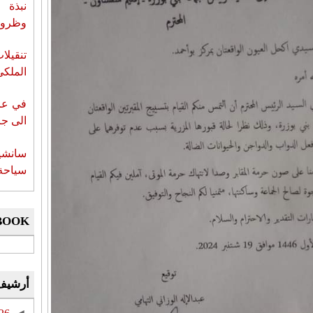
نبذة 
وظروف 
تنقيل
الملكي
في عز 
الى جزي
سانشي
سياحة 
BOOK
أرشيف