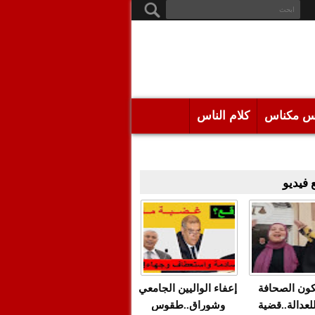
س مكناس
كلام الناس
فيديو
كون الصحافة
إعفاء الواليين الجامعي
للعدالة..قضية
وشوراق..طقوس