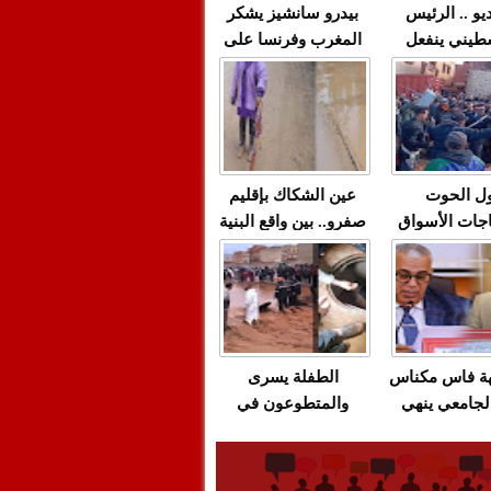
يو .. الرئيس
بيدرو سانشيز يشكر
طيني ينفعل
المغرب وفرنسا على
 حماس بألفاظ
استعادة الكهرباء عقب
 على الهواء
انقطاعه في شبه
الجزيرة الإيبيرية
(فيديو)
ل الحوت
عين الشكاك بإقليم
جات الأسواق
صفرو.. بين واقع البنية
عية/الاحتقان
التحتية المهترئة
ت والتراشق
والحملات الانتخابية
ناديق"/أخنوش
المبكرة(فيديو)
لصمت المريب
هة فاس مكناس
الطفلة يسرى
لجامعي ينهي
والمتطوعون في
ة المواطنين
بركان..أشغال معطوبة
ال مع شركة
وقنوات صرف صحي
باص + وثيقة
تقتل والمحاسبة يجب