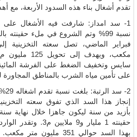
، حيث بلغت
الأكثر قراءة
نذ نهاية شهر
اير الماضي، تصل سعته التخزينية إلى 700 مليون متر
حمار أذكى من بعض البشر
حويل 125 مليون م3 سنويا إلى سهل
صيف ساخن.. الهجرة العلنية تدق أبواب
لسهل ناهيك
أزمة إقليمية تهدد المغرب وأوروبا
تهنئة بمناسبة ترقية الكولونيل ماجور عبد
المجيد الملكوني إلى رتبة جنرال
قدم اشغاله 29% وسيتم تقليص مدة
ر متر مكعب
شارة النصر التي أدانت الجميع
 من سنة ليكون جاهزا خلال نهاية سنة 2028. ستبلغ سعة
باب سبتة.. جرس إنذار اجتماعي وأمني يدق
ردات المائية السنوية
أبواب الدولة
يهدف إنجازه إلى
عندما يصبح المواطن ضحية لعبة الصدمة...