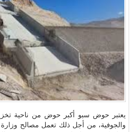
في زمن تزداد فيه
وزارة الداخلية؟/أين
حالات العنف ضد
الوزير التوفيق؟(فيديو)
النساء ويغيب فيه أحيانًا
صدى العدالة في
مناورات "الأسد
بالفيديو .. عاملات
ردهات الم...
الإفريقي 2025" ..
وعمال النقل الحضري
شاهد القاذفة النووية
بفاس يعبرون عن
في تدريب مع ثماني
ارتياحهم بعد إنهاء عقد
مقاتلات من نوع F-16
شركة "سيتي باص"
تابعة للقوات الجوية
الملكية المغربية
انهيار فاس..هؤلاء
بالفيديو ..أراد أن
يتحملون المسؤولية
يستفزه بالطائرة
ومآسي العمارات
القطرية لكن ترامب
العشوائية مفتوحة
فضحه أمام العالم
بالحجة والدليل
ه السطحية
والماء على
بالفيديو .. الرئيس
بيدرو سانشيز يشكر