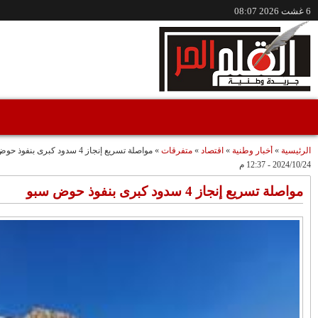
/www.alqalamlhor.com
مقاطع فيديو
حين تكون الصحافة
إعفاء الواليين الجامعي
صوتًا للعدالة..قضية
وشوراق..طقوس
"مولات 88 غرزة"
صادمة وملتمس
متابعة حميد طولست
مثالا(فيديو)
"الوجهاء"؟/ صمت