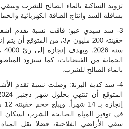
 المتواجدة
من يعبث بعقول المغاربة في ملف
المحروقات؟
لفيضانات.
نبذة من سيرة سعيد أعراب.. نشأته
د سيدي عبو: فاقت نسبة تقدم اشغاله 80% تبلغ سعة
وظروف حياته الأولى 5/2
ء أشغال بنائه قبل
تنقيلات في صفوف كبار الضباط الدرك
لى ريّ 4000 هكتار، بالإضافة إلى
الملكي
ة المجاورة
FACEBOOK
4- سد كدية البرنة: وصلت نسبة تقدم الأشغال فيه 90%، ومن
لول شهر دجنبر 2024. وتم تقليص مدة
أرشيف
إنجازه بـ 14 شهراً. ويبلغ حجم حقينته 12 مليون م3. سيساهم
(22)
2026
◄
، إلى جانب
(1335)
2025
◄
و إلى أبي