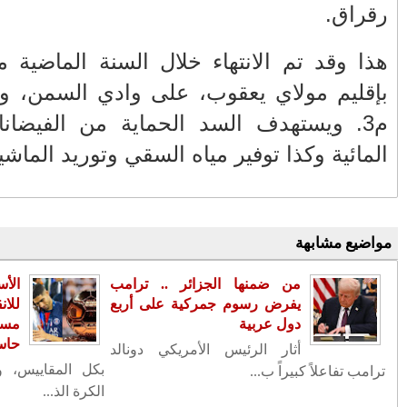
(2681)
2024
▼
◄
ديسمبر
(266)
ء سد السمن
◄
نوفمبر
(190)
بإقليم مولاي يعقوب، على وادي السمن، وتبلغ سعته 3 ملايين
▼
أكتوبر
(281)
وزارة الخارجية المغربية معبأة من
ذية الفرشة
خلال خلية الأزمة...
مجلس الأمن ... الجزائر تنسحب وهي
تجر أذيال الخيبة..
الرئيس الفرنسي في حوار لقناتي
"دوزيم" و"ميدي 1": ا...
من بينهم سيدة .. توقيف ستة
ي في طريقه
أشخاص للاشتباه بتورطهم ...
الكرة الذهبية..
لجنة بطاقة الصحافة المهنية تدخل
يفية تمريرات
على خط بيع بطاقة م...
بتعليمات سامية ملكية المفتش العام
يل أردتم الكيل،
للقوات المسلحة ا...