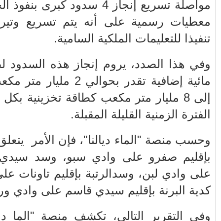
الفلسطيني ينفعل
المغرب وفرنسا على
الحوض، حيث كشفت
ويهاجم حماس بألفاظ
استعادة الكهرباء عقب
ا ليل نهار
قاسية على الهواء
انقطاعه في شبه
الجزيرة الإيبيرية
(فيديو)
خزين موارد
مول الحوت
عين الشكاك بإقليم
مكعب، وبهدف الوصول
واحتجاجات الأسواق
صفرو.. بين واقع البنية
الأسبوعية/الاحتقان
التحتية المهترئة
 الحوض خلال
الصامت والتراشق
والحملات الانتخابية
بـ"الصناديق"/أخنوش
المبكرة(فيديو)
يرد بالصمت المريب
 سدود امداز
والي جهة فاس مكناس
الطفلة يسرى
يم تاونات
معاذ الجامعي ينهي
والمتطوعون في
اولاي، وسد
معاناة المواطنين
بركان..أشغال معطوبة
والعمال مع شركة
وقنوات صرف صحي
سيتي باص + وثيقة
تقتل والمحاسبة يجب
وفيديو
أن تطال المسؤولين
لصور، نسبة