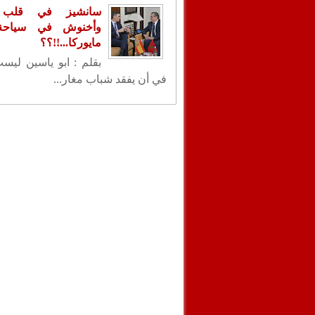
سانشيز في قلب ا
وأخنوش في سياحة 
مايوركا...!!؟؟
بقلم : ابو ياسين ليس
في أن يفقد شباب مغار...