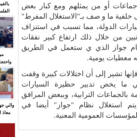
بالفيد
ماعات أو من يمثلهم ومع كبار بعض
الفلس
خلفية ما و صف بـ"الاستغلال المفرط"
ويهاجم
يارات الدولة، مما تسبب في استنزاف
قاسية
تبين من خلال ذلك ارتفاع كبير نفقات
ظام جواز الذي ي ستعمل في الطريق
مو
 معطيات يومية.
واحتجا
الأسبو
ها تشير إلى أن اختلالات كبيرة وقفت
الصام
ي ما يخص تدبير حظيرة السيارات
بـ"الص
يرد با
 بالجماعات الترابية، وببعض المرافق
يتم استغلال نظام "جواز" أيضا في
والي ج
معاذ ا
مؤسسات العمومية المعنية.
معانا
والعم
سيتي 