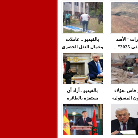
"مولات 88 غرزة"
صادمة وملتمس
 حميد طولست
لا(فيديو)
"الوجهاء"؟/ صمت
 تزداد فيه
وزارة الداخلية؟/أين
 العنف ضد
الوزير التوفيق؟(فيديو)
غيب فيه أحيانًا
لعدالة في
رات "الأسد
بالفيديو .. عاملات
م...
الإفريقي 2025" ..
وعمال النقل الحضري
قاذفة النووية
بفاس يعبرون عن
يب مع ثماني
ارتياحهم بعد إنهاء عقد
مقاتلات من نوع F-16
شركة "سيتي باص"
للقوات الجوية
ية المغربية
ر فاس..هؤلاء
بالفيديو ..أراد أن
ن المسؤولية
يستفزه بالطائرة
ي العمارات
القطرية لكن ترامب
ائية مفتوحة
فضحه أمام العالم
بالحجة والدليل