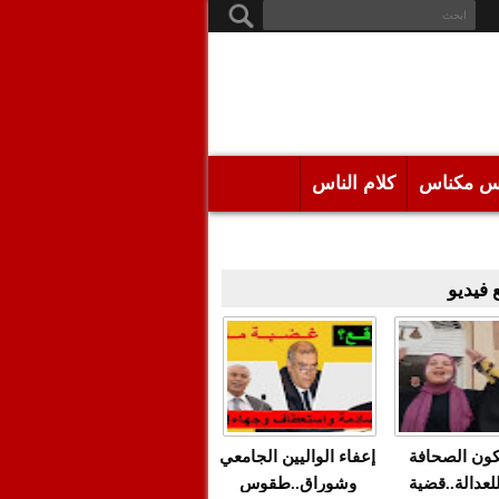
س مكناس
كلام الناس
فيديو
كون الصحافة
إعفاء الواليين الجامعي
للعدالة..قضية
وشوراق..طقوس