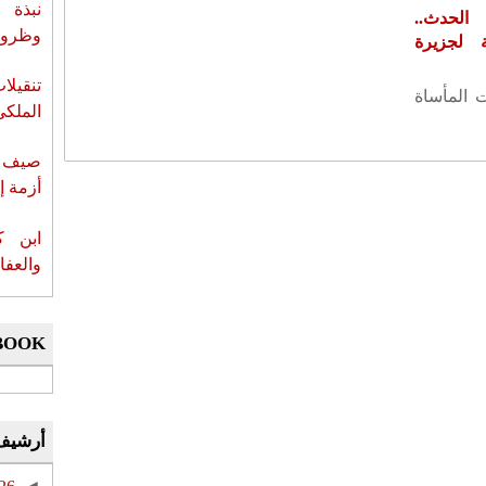
نبذة 
لحدث..
وظروف 
لجزيرة
تنقيل
ت المأساة
الملكي
صيف س
أزمة إ
ابن ك
والعفا
BOOK
أرشيف