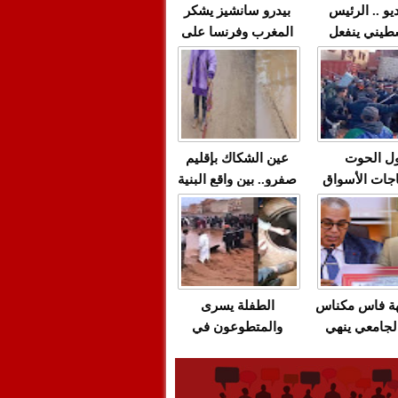
يو .. الرئيس
بيدرو سانشيز يشكر
طيني ينفعل
المغرب وفرنسا على
 حماس بألفاظ
استعادة الكهرباء عقب
 على الهواء
انقطاعه في شبه
الجزيرة الإيبيرية
(فيديو)
ل الحوت
عين الشكاك بإقليم
جات الأسواق
صفرو.. بين واقع البنية
عية/الاحتقان
التحتية المهترئة
ت والتراشق
والحملات الانتخابية
ناديق"/أخنوش
المبكرة(فيديو)
لصمت المريب
هة فاس مكناس
الطفلة يسرى
لجامعي ينهي
والمتطوعون في
ة المواطنين
بركان..أشغال معطوبة
ال مع شركة
وقنوات صرف صحي
باص + وثيقة
تقتل والمحاسبة يجب