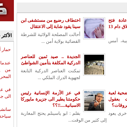
ادة فتح
اختطاف رضيع من مستشفى ابن
سفارته بدمشق بعد إغلاق دام 13
سينا يقود شابة إلى الاعتقال
أحالت المصلحة الولائية للشرطة
الأكثر 
بية، أمس
القضائية بولاية أمن ...
حمار 
الجديدة .. صيد ثمين للعناصر
عندما 
الدركية المكلفة بتأمين الشواطئ
من ي
تمكنت العناصر الدركية التابعة
المحر
لجهوية الدرك الملكي ...
في عز 
حية لعبة
في عز الأزمة الإنسانية رئيس
الى جزي
ث بعقول
حكومتنا يطير الى جزيرة مايوركا
حروقات؟
الاسبانية....!!؟؟
سانشي
أخرى يعود
بقلم : ابو ياسينلم يحتج المغاربة
سياحة 
إلى كثير من الوقت...