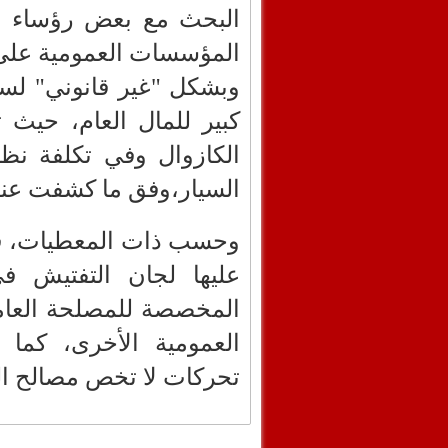
البحث مع بعض رؤساء ج
المؤسسات العمومية على 
وبشكل "غير قانوني" لس
كبير للمال العام، حيث 
الكازوال وفي تكلفة ن
السيار،وفق ما كشفت عنه
وحسب ذات المعطيات، فإن
عليها لجان التفتيش ف
المخصصة للمصلحة العامة
العمومية الأخرى، كما 
تحركات لا تخص مصالح ال