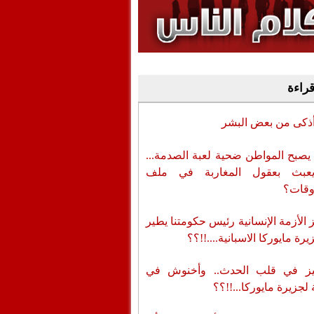
وفيديو
أن تطال المسؤولين
قراءة
أذكى من بعض البشر
يصبح المواطن ضحية لعبة الصدمة...
عبث بعقول المغاربة في ملف
وقات؟
الأزمة الإنسانية رئيس حكومتنا يطير
رة مايوركا الاسبانية....!!؟؟
ز في قلب الحدث.. وأخنوش في
لجزيرة مايوركا...!!؟؟