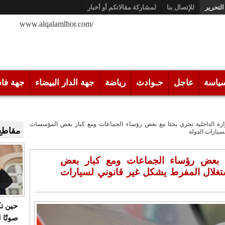
التحرير
للإتصال بنا
لمشاركة مقالاتكم أو أخبار
/www.alqalamlhor.com
ياسة
عاجل
حـوادث
رياضة
جهة الدار البيضاء
جهة فا
ارة الداخلية تجري بخثا مع بعض رؤساء الجماعات ومع كبار بعض المؤسسات
مقاطع 
سيارات الدولة
مع بعض رؤساء الجماعات ومع كبار بعض
غلال المفرط يشكل غير قانوني لسيارات
حين ت
صوتًا 