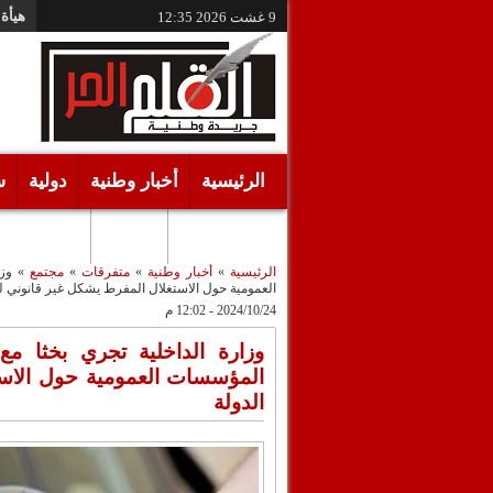
هيأة 
9 غشت 2026
12:35
الرئيسية
أخبار وطنية
دولية
س
أقـلام حـرة
مرئيات
الرئيسية
»
أخبار وطنية
»
متفرقات
»
مجتمع
»
وز
العمومية حول الاستغلال المفرط يشكل غير قانوني ل
2024/10/24 - 12:02 م
وزارة الداخلية تجري بخثا 
المؤسسات العمومية حول الاست
الدولة