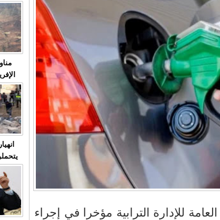
متابعة
مثا
في زمن
حالات
النساء وي
صدى ا
مناو
ردهات ال
شاهد ال
في تدر
تابعة 
الملك
انهيا
يتحملو
ومآس
العشو
امة للإدارة الترابية مؤخرا في إجراء