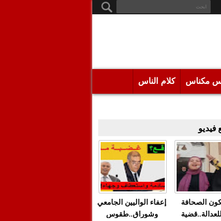
س مكناس
كلام الناس
فيديو
كون الصحافة
إعفاء الواليين الجامعي
للعدالة..قضية
وشوراق..طقوس