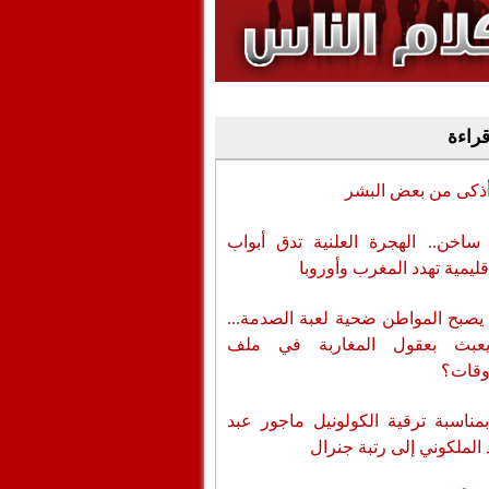
وفيديو
أن تطال المسؤولين
قراءة
أذكى من بعض البشر
اخن.. الهجرة العلنية تدق أبواب
قليمية تهدد المغرب وأوروبا
يصبح المواطن ضحية لعبة الصدمة...
عبث بعقول المغاربة في ملف
وقات؟
بمناسبة ترقية الكولونيل ماجور عبد
 الملكوني إلى رتبة جنرال