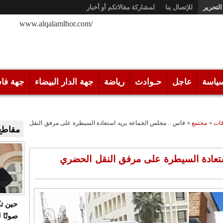
التحرير
للإتصال بنا
لمشاركة مقالاتكم أو أخبار
/www.alqalamlhor.com
ياسة
عاجل
حـوادث
رياضة
جهة الدار البيضاء
جهة فا
ات
»
مجتمع
»
فاس .. مجلس الجماعة يريد استعادة السيطرة على مرفق النقل
مقاطع 
تعادة السيطرة على مرفق النقل الحضري
حين ت
صوتًا 