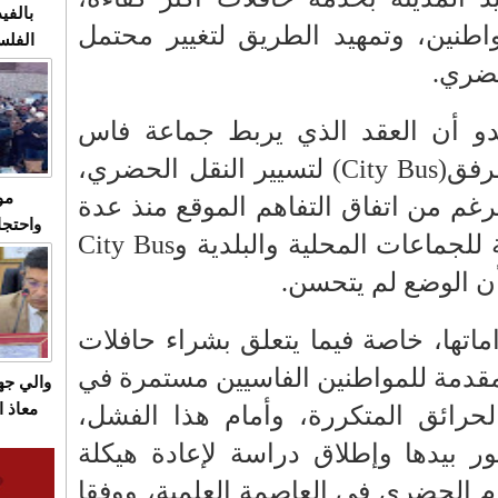
بالفيد
اطنين، وتمهيد الطريق لتغيير محتمل
الفلس
ويهاجم
حضري.
قاسية
بدو أن العقد الذي يربط جماعة فاس
رفق(
City Bus
) لتسيير النقل الحضري،
مو
لرغم من اتفاق التفاهم الموقع منذ عدة
واحتجا
 للجماعات المحلية والبلدية و
City Bus
الأسبو
 أن الوضع لم يتحسن.
الصام
بـ"الص
يرد با
اتها، خاصة فيما يتعلق بشراء حافلات
مقدمة للمواطنين الفاسيين مستمرة في
والي ج
معاذ ا
لحرائق المتكررة، وأمام هذا الفشل،
معانا
ر بيدها وإطلاق دراسة لإعادة هيكلة
والعم
م الحضري في العاصمة العلمية، ووفقا
سيتي 