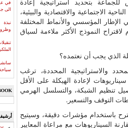
لجماعة بتحديد استراتيجية إعادة
في عز 
الى جزي
ناحية الاجتماعية والاقتصادية والبيئية،
 الإطار المؤسسي والأنماط المختلفة
نبذة 
وظروف 
 لاقتراح النموذج الأكثر ملاءمة لسياق
تنقيل
الملكي
كلة الذي يجب أن نعتمده؟
سانشي
سياحة 
حدد والاستراتيجية المحددة، ترغب
سيناريوهات لإعادة الهيكلة على الأقل
صيل تنظيم الشبكة، والتسلسل الهرمي
BOOK
ت التوقف والتسعير.
قترح باستخدام مؤشرات دقيقة، وسيتيح
أرشيف
قارنة السيناريوهات مع مراعاة المعايير