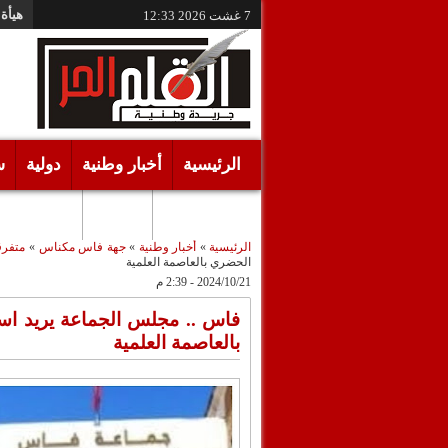
هيأة 
7 غشت 2026
12:33
الرئيسية
أخبار وطنية
دولية
س
أقـلام حـرة
مرئيات
الرئيسية
»
أخبار وطنية
»
جهة فاس مكناس
»
متفرق
الحضري بالعاصمة العلمية
2024/10/21 - 2:39 م
فاس .. مجلس الجماعة يريد اس
بالعاصمة العلمية