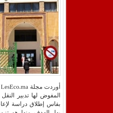
أوردت مجلة
LesEco.ma
أ
المفوض لها تدبير النقل
بفاس إطلاق دراسة لإعا
بها. الهدف منها هو تزوي