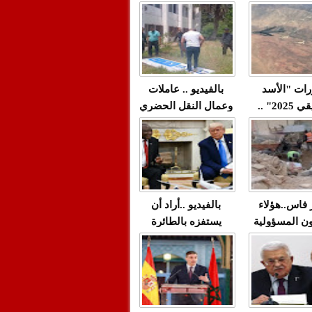
"مولات 88 غرزة"
صادمة وملتمس
 حميد طولست
لا(فيديو)
"الوجهاء"؟/ صمت
 تزداد فيه
وزارة الداخلية؟/أين
 العنف ضد
الوزير التوفيق؟(فيديو)
غيب فيه أحيانًا
لعدالة في
رات "الأسد
بالفيديو .. عاملات
م...
الإفريقي 2025" ..
وعمال النقل الحضري
قاذفة النووية
بفاس يعبرون عن
يب مع ثماني
ارتياحهم بعد إنهاء عقد
مقاتلات من نوع F-16
شركة "سيتي باص"
للقوات الجوية
ية المغربية
ر فاس..هؤلاء
بالفيديو ..أراد أن
ن المسؤولية
يستفزه بالطائرة
ي العمارات
القطرية لكن ترامب
ائية مفتوحة
فضحه أمام العالم
بالحجة والدليل