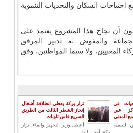
 احتياجات السكان والتحديات التنموية
لون أن نجاح هذا المشروع يعتمد على
الجماعة والمفوض له تدبير المرفق
ء المعنيين، ولا سيما المواطنين، وفق
جيات في
نزار بركة يعطي انطلاقة أشغال
كز عين
إنجاز الشطر الثالث من الطريق
مع المدني
السريع فاس تاونات
للتنمية
أعطى وزير التجهيز والماء، نزار
بركة، أمس الث...