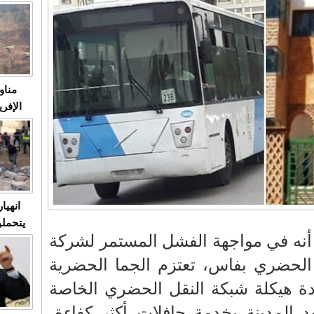
متابعة
مثا
في زمن
حالات
النساء وي
صدى ا
مناو
ردهات ال
شاهد ال
في تدر
تابعة 
الملك
انهيا
يتحملو
نه في مواجهة الفشل المستمر لشركة
ومآس
العشو
 الحضري بفاس، تعتزم الجما الحضرية
دة هيكلة شبكة النقل الحضري الخاصة
د المدينة بخدمة حافلات أكثر كفاءة،