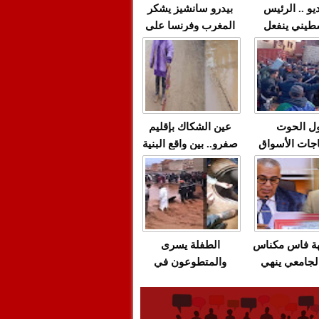
يو .. الرئيس
بيدرو سانشيز يشكر
طيني ينفعل
المغرب وفرنسا على
 حماس بألفاظ
استعادة الكهرباء عقب
 على الهواء
انقطاعه في شبه
الجزيرة الإيبيرية
(فيديو)
ل الحوت
عين الشكاك بإقليم
جات الأسواق
صفرو.. بين واقع البنية
عية/الاحتقان
التحتية المهترئة
ت والتراشق
والحملات الانتخابية
ناديق"/أخنوش
المبكرة(فيديو)
لصمت المريب
هة فاس مكناس
الطفلة يسرى
لجامعي ينهي
والمتطوعون في
ة المواطنين
بركان..أشغال معطوبة
ال مع شركة
وقنوات صرف صحي
باص + وثيقة
تقتل والمحاسبة يجب