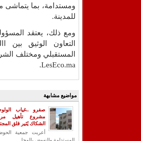
ومستدامة، بما يتماشى مع
للمدينة.
ومع ذلك، يعتقد المسؤو
التعاون الوثيق بين ا
المستقبلي ومختلف الشركا
.
LesEco.ma
مواضيع مشابهة
صفرو ..غياب الولو
مشروع تأهيل مر
الشكاك يُثير قلق المجت
أعربت جمعية الحوض 
المستدامة والنهوض بالمجا...