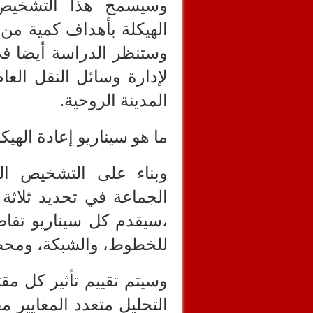
وسيسمح هذا التشخيص ل
الهيكلة بأهداف كمية من ال
وستنظر الدراسة أيضا في
لإدارة وسائل النقل العام
المدينة الروحية.
ما هو سيناريو إعادة الهي
وبناء على التشخيص الم
الجماعة في تحديد ثلاثة 
،سيقدم كل سيناريو تفا
للخطوط، والشبكة، ومحطا
وسيتم تقييم تأثير كل م
التحليل متعدد المعايير م