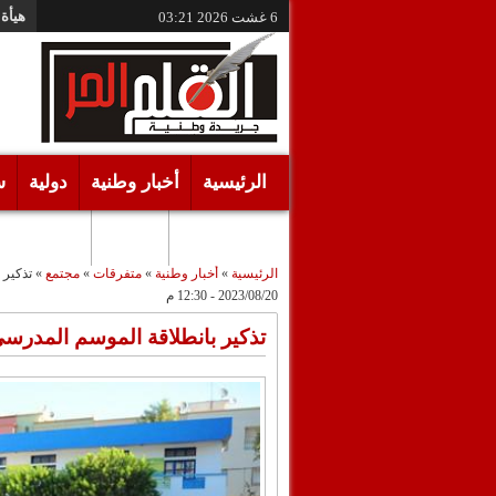
هيأة 
6 غشت 2026
03:21
الرئيسية
أخبار وطنية
دولية
س
أقـلام حـرة
مرئيات
الرئيسية
»
أخبار وطنية
»
متفرقات
»
مجتمع
»
تذكير با
2023/08/20 - 12:30 م
تذكير بانطلاقة الموسم المدرسي 2023 ـ 24