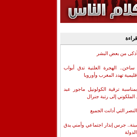
وفيديو
أن تطال المسؤولين
قراءة
أذكى من بعض البشر
اخن.. الهجرة العلنية تدق أبواب
قليمية تهدد المغرب وأوروبا
بمناسبة ترقية الكولونيل ماجور عبد
 الملكوني إلى رتبة جنرال
لنصر التي أدانت الجميع
تة.. جرس إنذار اجتماعي وأمني يدق
الدولة