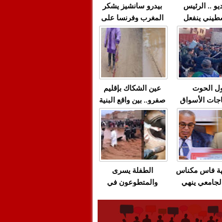
يو .. الرئيس
بيدرو سانشيز يشكر
طيني ينفعل
المغرب وفرنسا على
 حماس بألفاظ
استعادة الكهرباء عقب
 على الهواء
انقطاعه في شبه
الجزيرة الإيبيرية
(فيديو)
ل الحوت
عين الشكاك بإقليم
جات الأسواق
صفرو.. بين واقع البنية
عية/الاحتقان
التحتية المهترئة
ت والتراشق
والحملات الانتخابية
ناديق"/أخنوش
المبكرة(فيديو)
لصمت المريب
هة فاس مكناس
الطفلة يسرى
لجامعي ينهي
والمتطوعون في
ة المواطنين
بركان..أشغال معطوبة
ال مع شركة
وقنوات صرف صحي
باص + وثيقة
تقتل والمحاسبة يجب