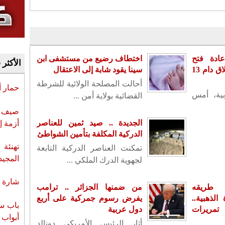
ادة فتح
اختطاف رضيع من مستشفى ابن
الأكثر 
سفارته بدمشق بعد إغلاق دام 13
سينا يقود شابة إلى الاعتقال
أحالت المصلحة الولائية للشرطة
حمار 
بية، أمس
القضائية بولاية أمن ...
صيف س
الجديدة .. صيد ثمين للعناصر
أزمة إ
الدركية المكلفة بتأمين الشواطئ
تهنئة 
تمكنت العناصر الدركية التابعة
المجيد
لجهوية الدرك الملكي ...
شارة ا
 طريقه
من ضمنها الجزائر .. ترامب
لذهبية..
يفرض رسوم جمركية على أربع
باب سب
تمريرات
دول عربية
أبواب 
أثار الرئيس الأمريكي دونالد