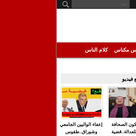
س مكناس
كلام الناس
فيديو
كون الصحافة
إعفاء الواليين الجامعي
للعدالة..قضية
وشوراق..طقوس