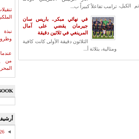
م الكيل،
ترامب تفاعلاً كبيراً ب...
تنقيل
الملكي
في نهائي مبكر.. باريس سان
جيرمان يقضي على آمال
نبذة 
المرينغي في ثلاثين دقيقة
وظروف 
الثلاثون دقيقة الأولى كانت كافية
ومثالية، بثلاثة أ...
عندما 
من ي
المحر
BOOK
أرشيف
26
◄