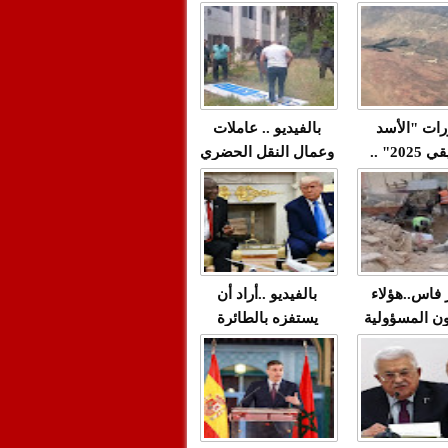
"مولات 88 غرزة"
صادمة وملتمس
 حميد طولست
لا(فيديو)
"الوجهاء"؟/ صمت
 تزداد فيه
وزارة الداخلية؟/أين
 العنف ضد
الوزير التوفيق؟(فيديو)
غيب فيه أحيانًا
لعدالة في
رات "الأسد
بالفيديو .. عاملات
م...
الإفريقي 2025" ..
وعمال النقل الحضري
قاذفة النووية
بفاس يعبرون عن
يب مع ثماني
ارتياحهم بعد إنهاء عقد
مقاتلات من نوع F-16
شركة "سيتي باص"
للقوات الجوية
ية المغربية
ر فاس..هؤلاء
بالفيديو ..أراد أن
ن المسؤولية
يستفزه بالطائرة
ي العمارات
القطرية لكن ترامب
ائية مفتوحة
فضحه أمام العالم
بالحجة والدليل