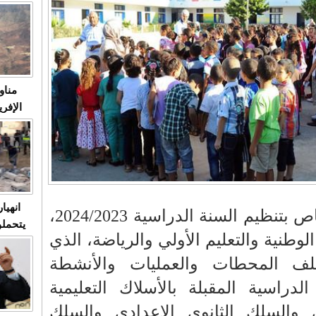
متابعة
مثا
في زمن
حالات
النساء وي
صدى ا
مناو
ردهات ال
شاهد ال
في تدر
تابعة 
الملك
انهيا
وفقا للمقرر الوزاري الخاص بتنظيم السنة الدراسية 2024/2023،
يتحملو
لوطنية والتعليم الأولي والرياضة، الذي
ومآس
العشو
ف المحطات والعمليات والأنشطة
دراسية المقبلة بالأسلاك التعليمية
ئي والسلك الثانوي الاعدادي والسلك