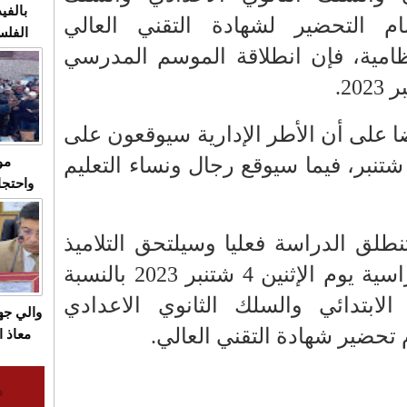
بالفيد
سام التحضير لشهادة التقني العالي
الفلس
نظامية، فإن انطلاقة الموسم المدرسي
ويهاجم
قاسية
ا على أن الأطر الإدارية سيوقعون على
تنبر، فيما سيوقع رجال ونساء التعليم
مو
واحتجا
الأسبو
الصام
طلق الدراسة فعليا وسيلتحق التلاميذ
بـ"الص
والتلميذات بالأقسام الدراسية يوم الإثنين 4 شتنبر 2023 بالنسبة
يرد با
الابتدائي والسلك الثانوي الاعدادي
والي ج
م تحضير شهادة التقني العالي.
معاذ ا
معانا
والعم
سيتي 