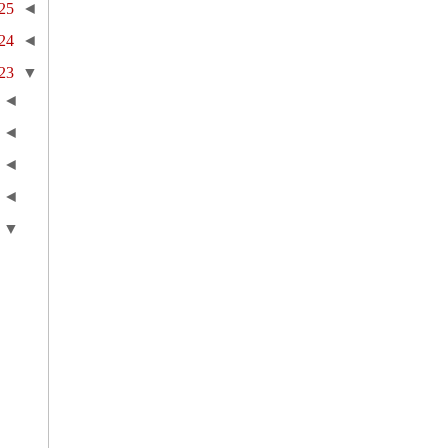
25
◄
24
◄
23
▼
◄
◄
◄
◄
▼