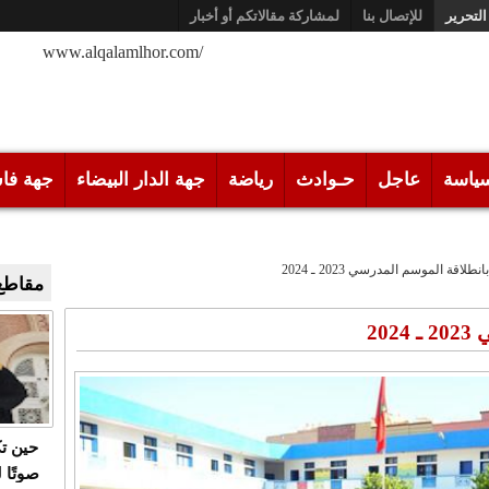
التحرير
للإتصال بنا
لمشاركة مقالاتكم أو أخبار
/www.alqalamlhor.com
ياسة
عاجل
حـوادث
رياضة
جهة الدار البيضاء
جهة فا
نطلاقة الموسم المدرسي 2023 ـ 2024
مقاطع 
20
حين ت
صوتًا 