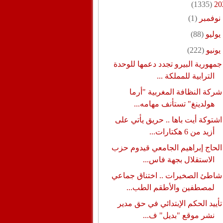
(1335)
20
نوفمبر
(1)
يوليو
(88)
يونيو
(222)
جمهورية البيرو تجدد دعمها للوحدة
الترابية للمملكة ...
شركة النظافة المغربية "أرما
هولدينغ" تستأنف مهامه...
اشتوكة أيت باها .. حريق يأتي على
أزيد من 6 هكتارات...
الحاج إبراهيم الجامعي قيدوم حزب
الاستقلال بجهة فاس...
شاطئ الصخيرات .. اختناق جماعي
لمصطفين والأطقم الطب...
تأييد الحكم الإبتدائي في حق مدير
نشر موقع "بديل" ف...