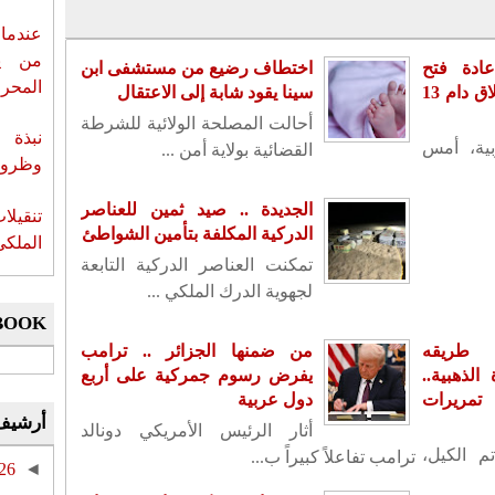
عندما 
من ي
ادة فتح
اختطاف رضيع من مستشفى ابن
المحر
سفارته بدمشق بعد إغلاق دام 13
سينا يقود شابة إلى الاعتقال
أحالت المصلحة الولائية للشرطة
نبذة 
بية، أمس
القضائية بولاية أمن ...
وظروف 
الجديدة .. صيد ثمين للعناصر
تنقيل
الدركية المكلفة بتأمين الشواطئ
الملكي
تمكنت العناصر الدركية التابعة
لجهوية الدرك الملكي ...
BOOK
 طريقه
من ضمنها الجزائر .. ترامب
لذهبية..
يفرض رسوم جمركية على أربع
تمريرات
دول عربية
أرشيف
أثار الرئيس الأمريكي دونالد
م الكيل،
ترامب تفاعلاً كبيراً ب...
26
◄