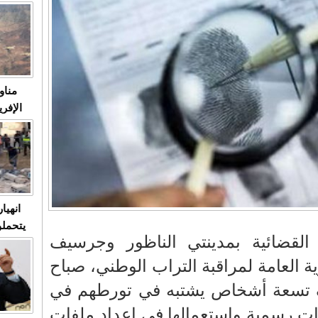
متابعة
مثا
في زمن
حالات
النساء وي
صدى ا
مناو
ردهات ال
شاهد ال
في تدر
تابعة 
الملك
انهيا
يتحملو
لقضائية بمدينتي الناظور وجرسيف
ومآس
العشو
ة العامة لمراقبة التراب الوطني، صباح
قيف تسعة أشخاص يشتبه في تورطهم في
ات رسمية واستعمالها في إعداد ملفات