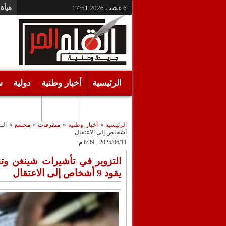
هيأة 
6 غشت 2026
17:51
الرئيسية
أخبار وطنية
دولية
س
أقـلام حـرة
مرئيات
الرئيسية
»
أخبار وطنية
»
متفرقات
»
مجتمع
»
أشخاص إلى الاعتقال
2025/06/11 - 6:39 م
التزوير في تأشيرات شينغن وتن
يقود 9 أشخاص إلى الاعتقال