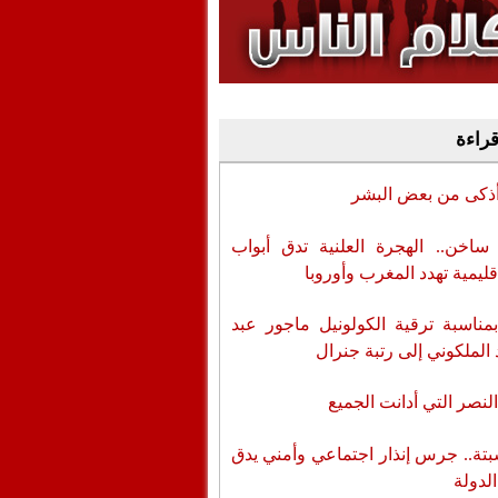
وفيديو
أن تطال المسؤولين
قراءة
أذكى من بعض البشر
اخن.. الهجرة العلنية تدق أبواب
قليمية تهدد المغرب وأوروبا
بمناسبة ترقية الكولونيل ماجور عبد
 الملكوني إلى رتبة جنرال
لنصر التي أدانت الجميع
تة.. جرس إنذار اجتماعي وأمني يدق
الدولة