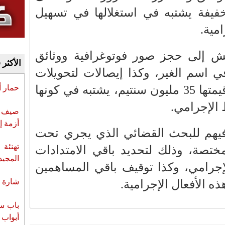
خفيفة يشتبه في استغلالها في تسهيل
مية.
يش إلى حجز صور فوتوغرافية ووثائق
الأكثر 
 اسم الغير، وكذا إيصالات لتحويلات
نقدية ومبالغ مالية تناهز قيمتها 35 مليون سنتيم، يشتبه في كونها
حمار 
الإجرامي.
صيف س
أزمة إ
فيهم للبحث القضائي الذي يجري تحت
تهنئة 
مختصة، وذلك لتحديد باقي الامتدادات
المجيد
لإجرامي، وكذا توقيف باقي المساهمين
شارة ا
 الأفعال الإجرامية.
باب سب
أبواب 