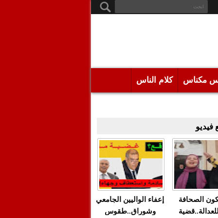
س مكناس
كلام الناس
فيديو
كون الصحافة
إعفاء الواليين الجامعي
للعدالة..قضية
وشوراق..طقوس