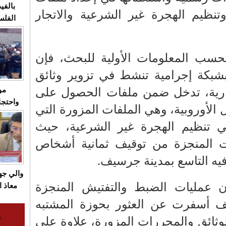
بالفيد
ظيم الهجرة غير الشرعية والاتجار
الفلس
ويهاجم
قاسية
حسب المعلومات الأولية للبحث، فإن
بشبكة إجرامية تنشط في تزوير وثائق
رية، تدخل ضمن ملفات الحصول على
مو
واحتجا
 الأوروبية، وهي الملفات المزورة التي
الأسبو
ي تنظيم الهجرة غير الشرعية، حيث
الصام
بـ"الص
ت المنجزة من توقيف ثمانية أشخاص
يرد با
فيه التاسع بمدينة جرسيف.
والي ج
ن عمليات الضبط والتفتيش المنجزة
معاذ ا
معانا
ف أسفرت عن العثور بحوزة المشتبه
والعم
ثائق والمحررات المزورة، علاوة على
سيتي 