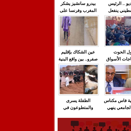
يو .. الرئيس
بيدرو سانشيز يشكر
طيني ينفعل
المغرب وفرنسا على
 حماس بألفاظ
استعادة الكهرباء عقب
 على الهواء
انقطاعه في شبه
الجزيرة الإيبيرية
(فيديو)
ل الحوت
عين الشكاك بإقليم
جات الأسواق
صفرو.. بين واقع البنية
عية/الاحتقان
التحتية المهترئة
ت والتراشق
والحملات الانتخابية
ناديق"/أخنوش
المبكرة(فيديو)
لصمت المريب
هة فاس مكناس
الطفلة يسرى
لجامعي ينهي
والمتطوعون في
ة المواطنين
بركان..أشغال معطوبة
ال مع شركة
وقنوات صرف صحي
باص + وثيقة
تقتل والمحاسبة يجب