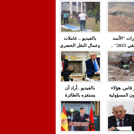
"مولات 88 غرزة"
صادمة وملتمس
 حميد طولست
لا(فيديو)
"الوجهاء"؟/ صمت
 تزداد فيه
وزارة الداخلية؟/أين
 العنف ضد
الوزير التوفيق؟(فيديو)
غيب فيه أحيانًا
لعدالة في
رات "الأسد
بالفيديو .. عاملات
م...
الإفريقي 2025" ..
وعمال النقل الحضري
قاذفة النووية
بفاس يعبرون عن
يب مع ثماني
ارتياحهم بعد إنهاء عقد
مقاتلات من نوع F-16
شركة "سيتي باص"
للقوات الجوية
ية المغربية
ر فاس..هؤلاء
بالفيديو ..أراد أن
ن المسؤولية
يستفزه بالطائرة
ي العمارات
القطرية لكن ترامب
ائية مفتوحة
فضحه أمام العالم
بالحجة والدليل