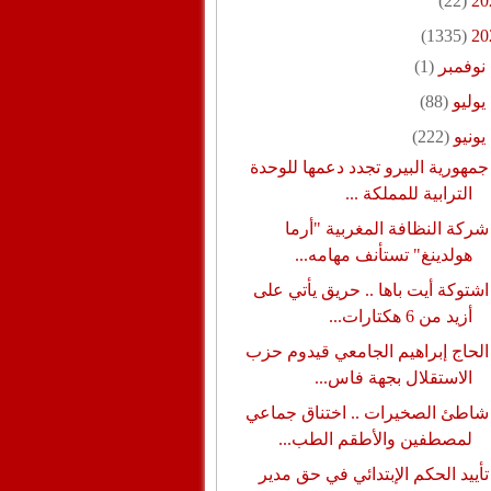
(22)
20
(1335)
20
نوفمبر
(1)
يوليو
(88)
يونيو
(222)
جمهورية البيرو تجدد دعمها للوحدة
الترابية للمملكة ...
شركة النظافة المغربية "أرما
هولدينغ" تستأنف مهامه...
اشتوكة أيت باها .. حريق يأتي على
أزيد من 6 هكتارات...
الحاج إبراهيم الجامعي قيدوم حزب
الاستقلال بجهة فاس...
شاطئ الصخيرات .. اختناق جماعي
لمصطفين والأطقم الطب...
تأييد الحكم الإبتدائي في حق مدير