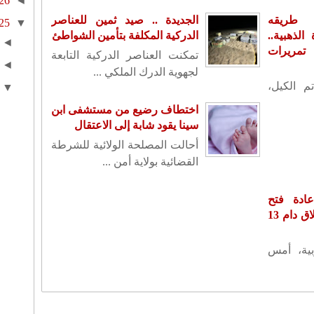
26
◄
 طريقه
الجديدة .. صيد ثمين للعناصر
25
▼
لذهبية..
الدركية المكلفة بتأمين الشواطئ
◄
تمريرات
تمكنت العناصر الدركية التابعة
◄
لجهوية الدرك الملكي ...
م الكيل،
▼
اختطاف رضيع من مستشفى ابن
سينا يقود شابة إلى الاعتقال
أحالت المصلحة الولائية للشرطة
القضائية بولاية أمن ...
ادة فتح
سفارته بدمشق بعد إغلاق دام 13
بية، أمس