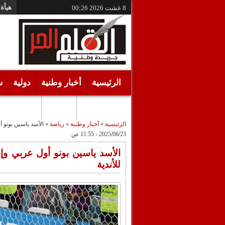
هيأة 
8 غشت 2026
00:26
الرئيسية
أخبار وطنية
دولية
س
أقـلام حـرة
مرئيات
الرئيسية
»
أخبار وطنية
»
رياضة
»
الأسد ياسين بونو 
2025/06/23 - 11:55 ص
الأسد ياسين بونو أول عربي و
للأندية