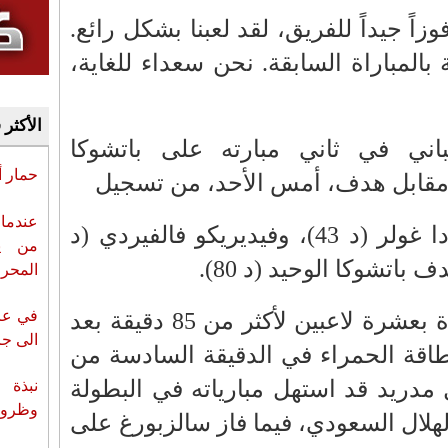
وزاً جيداً للفريق، لقد لعبنا بشكل رائع.
 بالمباراة السابقة. نحن سعداء للغاية،
الأكثر 
باني في ثاني مبارته على باتشوكا
حمار 
 مقابل هدف، أمس الأحد، من تسجيل
عندما 
جود بيلنغهام (د 35)، وأردا غولر (د 43)، وفيديريكو فالفيردي (د
من ي
المحر
في عز 
ولعب ريال مدريد المباراة بعشرة لاعبين لأكثر من 85 دقيقة بعد
الى جزي
طاقة الحمراء في الدقيقة السادسة من
ل مدريد قد استهل مبارياته في البطولة
نبذة 
وظروف 
لهلال السعودي، فيما فاز سالزبورغ على