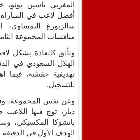
المغربي ياسين بونو، خ
أفضل لاعب في المباراة
سالزبورغ النمساوي، ال
منافسات المجموعة الثامن
وتألق كالعادة بشكل لا
الهلال السعودي في الد
تهديفية حقيقية، فيما 
للتسجيل.
وعن نفس المجموعة، وفي م
دياز، توج فيها اللاعب
باتشوكا المكسيكي، وسج
الهدف الأول في الدقيقة 35.