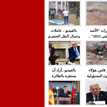
"مولات 88 غرزة"
صادمة وملتمس
 حميد طولست
لا(فيديو)
"الوجهاء"؟/ صمت
 تزداد فيه
وزارة الداخلية؟/أين
 العنف ضد
الوزير التوفيق؟(فيديو)
غيب فيه أحيانًا
لعدالة في
رات "الأسد
بالفيديو .. عاملات
م...
الإفريقي 2025" ..
وعمال النقل الحضري
قاذفة النووية
بفاس يعبرون عن
يب مع ثماني
ارتياحهم بعد إنهاء عقد
مقاتلات من نوع F-16
شركة "سيتي باص"
للقوات الجوية
ية المغربية
ر فاس..هؤلاء
بالفيديو ..أراد أن
ن المسؤولية
يستفزه بالطائرة
ي العمارات
القطرية لكن ترامب
ائية مفتوحة
فضحه أمام العالم
بالحجة والدليل