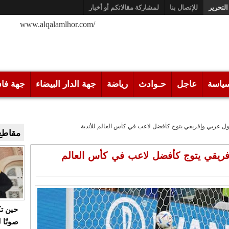
التحرير
للإتصال بنا
لمشاركة مقالاتكم أو أخبار
/www.alqalamlhor.com
ياسة
عاجل
حـوادث
رياضة
جهة الدار البيضاء
جهة فا
أول عربي وإفريقي يتوج كأفضل لاعب في كأس العالم للأندية
مقاطع 
إفريقي يتوج كأفضل لاعب في كأس العالم
حين ت
صوتًا 