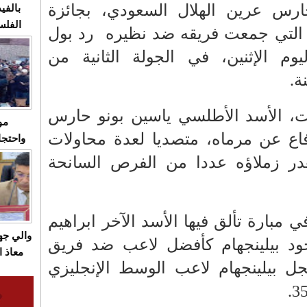
ارس عرين الهلال السعودي، بجائزة
بالفيد
الفلس
 التي جمعت فريقه ضد نظيره
رد بول
ويهاجم
يوم الإثنين، في الجولة الثانية من
قاسية
ة.
فت، الأسد الأطلسي ياسين بونو حارس
مو
فاع عن مرماه، متصديا لعدة محاولات
واحتجا
الأسبو
أهدر زملاؤه عددا من الفرص السانحة
الصام
بـ"الص
يرد با
بارة تألق فيها الأسد الآخر ابراهيم
والي ج
 جود بيلينجهام كأفضل لاعب ضد فريق
معاذ ا
ل بيلينجهام لاعب الوسط الإنجليزي
معانا
والعم
سيتي 