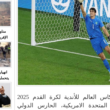
متابعة
مثا
في زمن
حالات
النساء وي
صدى ا
مناو
ردهات ال
شاهد ال
في تدر
تابعة 
الملك
انهيا
يتحملو
ومآس
العشو
اختارت اللجنة الفنية لكاس العالم للأندية لكرة القدم 2025
ت المتحدة الامريكية، الحارس الدولي