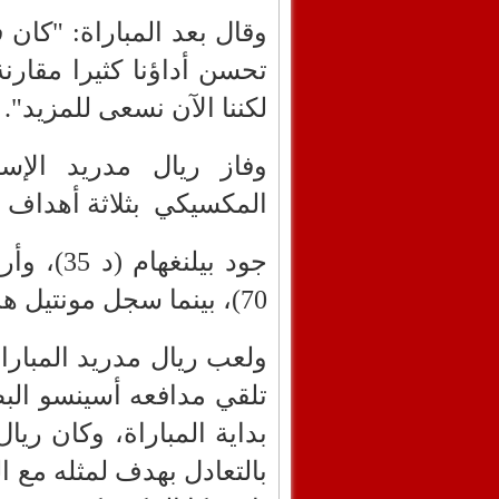
وقال بعد المباراة: "كان ف
تحسن أداؤنا كثيرا مقارنة
لكننا الآن نسعى للمزيد".
وفاز ريال مدريد الإس
المكسيكي
بثلاثة أهداف
70)، بينما سجل مونتيل هدف باتشوكا الوحيد (د 80).
تلقي مدافعه أسينسو الب
بداية المباراة، وكان ريا
بالتعادل بهدف لمثله مع ا