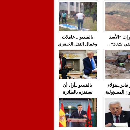
"مولات 88 غرزة"
صادمة وملتمس
 حميد طولست
لا(فيديو)
"الوجهاء"؟/ صمت
 تزداد فيه
وزارة الداخلية؟/أين
 العنف ضد
الوزير التوفيق؟(فيديو)
غيب فيه أحيانًا
لعدالة في
رات "الأسد
بالفيديو .. عاملات
م...
الإفريقي 2025" ..
وعمال النقل الحضري
قاذفة النووية
بفاس يعبرون عن
يب مع ثماني
ارتياحهم بعد إنهاء عقد
مقاتلات من نوع F-16
شركة "سيتي باص"
للقوات الجوية
ية المغربية
ر فاس..هؤلاء
بالفيديو ..أراد أن
ن المسؤولية
يستفزه بالطائرة
ي العمارات
القطرية لكن ترامب
ائية مفتوحة
فضحه أمام العالم
بالحجة والدليل