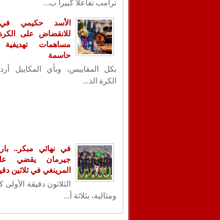
ترامب تفاعلاً كبيراً ب...
الأسد حكيمي في
للانقضاض على الكرة ا
مساهمات تهديفية 
حاسمة
بكل المقاييس، وبأي المكاييل أردت
الكرة الذ...
في نهائي مبكر.. با
جيرمان يقضي عل
المرينغي في ثلاثين دقي
الثلاثون دقيقة الأولى 
ومثالية، بثلاثة أ...