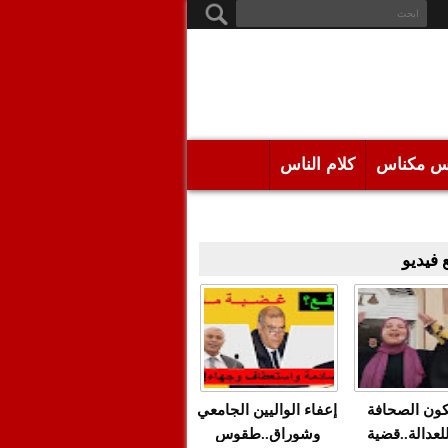
س مكناس
كلام الناس
فيديو
كون الصحافة
إعفاء الواليين الجامعي
للعدالة..قضية
وشوراق..طقوس