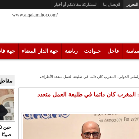
التحرير
للإتصال بنا
لمشاركة مقالاتكم أو أخبار
/www.alqalamlhor.com
ياسة
عاجل
حـوادث
رياضة
جهة الدار البيضاء
جهة فا
رلماني الدولي : المغرب كان دائما في طليعة العمل متعدد الأطراف
مقاطع 
 : المغرب كان دائما في طليعة العمل متعدد
حين ت
صوتًا 