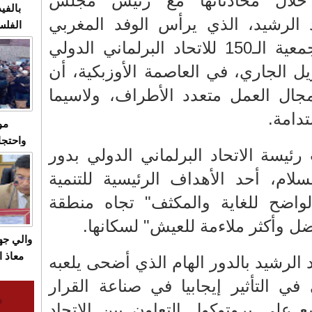
 خلال محادثاتها مع رئيس مجلس
بالفيد
الرشيد، الذي يرأس الوفد المغربي
الفلس
ويهاجم
المشارك في أشغال الجمعية الـ150 للاتحاد البرلماني الدولي
قاسية
انطلقت يوم 05 أبريل الجاري، في العاصمة الأوزبكية، أن
ال العمل متعدد الأطراف، ولاسيما
تدامة.
مو
واحتجا
ئيسة الاتحاد البرلماني الدولي بدور
الأسبو
الصام
سلام، أحد الأهداف الرئيسية للتنمية
بـ"الص
الواضح للغاية والمكثف" تجاه منطقة
يرد با
ل وأكثر ملاءمة للعيش" لسكانها.
والي ج
معاذ ا
 الرشيد بالدور الهام الذي أضحى يلعبه
معانا
ي في التأثير إيجابيا في صناعة القرار
والعم
ع على بروتوكول التعاون بين الاتحاد
سيتي 