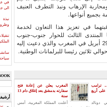
في عز 
ومحاربة الإرهاب ونبذ التطرف العنيف
الى جزي
 بجميع أنواعها.
نبذة 
وظروف 
تهما في تعزيز هذا التعاون لخدمة
ا المنتدى الثالث للحوار جنوب-جنوب
تنقيل
الملكي
الذي سيعقد يومي 28 و29 أبريل في المغرب والذي دعيت إليه
والي ثلاثين رئيسا للبرلمانات الوطنية.
سانشي
سياحة 
BOOK
. ترامب
المغرب يعلن عن إعادة فتح
لى أربع
سفارته بدمشق بعد إغلاق دام 13
سنة
أرشيف
ي دونالد
أعلنت المملكة المغربية، أمس