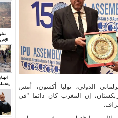
متابعة
مثا
في زمن
حالات
النساء وي
صدى ا
مناو
ردهات ال
شاهد ال
في تدر
تابعة 
الملك
انهيا
يتحملو
برلماني الدولي، توليا أكسون، أمس
ومآس
زبكستان، إن المغرب كان دائما "في
العشو
طراف.