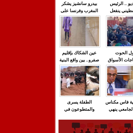
يو .. الرئيس
بيدرو سانشيز يشكر
طيني ينفعل
المغرب وفرنسا على
 حماس بألفاظ
استعادة الكهرباء عقب
 على الهواء
انقطاعه في شبه
الجزيرة الإيبيرية
(فيديو)
ل الحوت
عين الشكاك بإقليم
جات الأسواق
صفرو.. بين واقع البنية
عية/الاحتقان
التحتية المهترئة
ت والتراشق
والحملات الانتخابية
ناديق"/أخنوش
المبكرة(فيديو)
لصمت المريب
هة فاس مكناس
الطفلة يسرى
لجامعي ينهي
والمتطوعون في
ة المواطنين
بركان..أشغال معطوبة
ال مع شركة
وقنوات صرف صحي
باص + وثيقة
تقتل والمحاسبة يجب