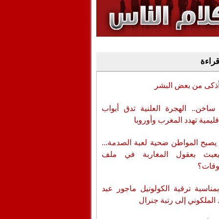
وفيديو
أن تطال المسؤولين
قراءة
أذكى من بعض البشر
اخن.. الهجرة العلنية تدق أبواب
قليمية تهدد المغرب وأوروبا
يصبح المواطن ضحية لعبة الصدمة...
عبث بعقول المغاربة في ملف
وقات؟
بمناسبة ترقية الكولونيل ماجور عبد
 الملكوني إلى رتبة جنرال