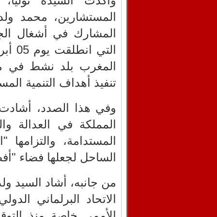
وأكدت السيدة توليا،
المستشارين، محمد ولد 
التي 
المغرب بلد نشط في مج
تنفيذ أهداف التنمية المس
وفي هذا الصدد، أشادت ر
المملكة في العدالة وال
المستدامة، والتزامها "
الساحل لجعلها فضاء "أفض
من جانبه، أشاد السيد ولد
الاتحاد البرلماني الدول
الأممي خاصة منذ التوقي