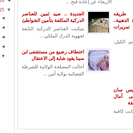
26
◄
الأربعاء عن إعادة فتح ...
25
▼
 طريقه
الجديدة .. صيد ثمين للعناصر
◄
لذهبية..
الدركية المكلفة بتأمين الشواطئ
تمريرات
◄
تمكنت العناصر الدركية التابعة
لجهوية الدرك الملكي ...
◄
م الكيل،
◄
اختطاف رضيع من مستشفى ابن
▼
سينا يقود شابة إلى الاعتقال
أحالت المصلحة الولائية للشرطة
القضائية بولاية أمن ...
ريس سان
ى آمال
قة
كانت كافية