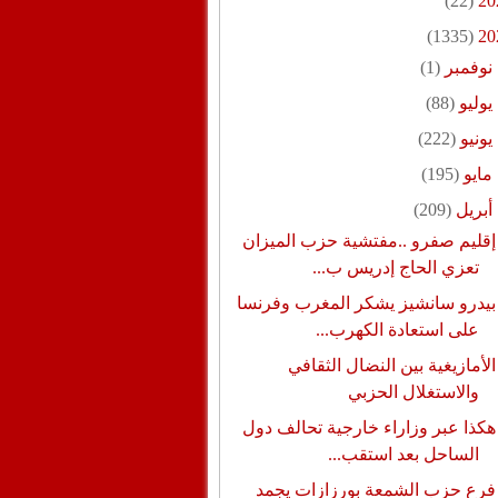
(22)
20
(1335)
20
نوفمبر
(1)
يوليو
(88)
يونيو
(222)
مايو
(195)
أبريل
(209)
إقليم صفرو ..مفتشية حزب الميزان
تعزي الحاج إدريس ب...
بيدرو سانشيز يشكر المغرب وفرنسا
على استعادة الكهرب...
الأمازيغية بين النضال الثقافي
والاستغلال الحزبي
هكذا عبر وزاراء خارجية تحالف دول
الساحل بعد استقب...
فرع حزب الشمعة بورزازات يجمد