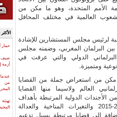
مة الأمم المتحدة، وهو ما مكن من
عوب العالمية في مختلف المحافل
الأكثر 
سبة لرئيس مجلس المستشارين للإشادة
حمار 
 بين البرلمان المغربي، وضمنه مجلس
 البرلماني الدولي والتي عرفت في
صيف س
أزمة إ
نوعية ومتميزة.
عندما 
 مكن من استعراض جملة من القضايا
من ي
لمانيي العالم ولاسيما منها القضايا
المحر
من الأجندات الدولية المرتبطة بأهداف
تهنئة 
التنمية المستدامة 2030-2015 والتغيرات المناخية والعدالة
المجيد
لإضافة إلى قضايا مرتبطة بسبل تدعيم