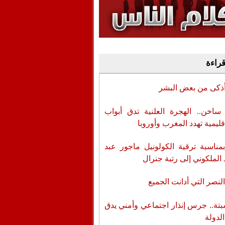
وفيديو
أن تطال المسؤولين
قراءة
أذكى من بعض البشر
اخن.. الهجرة العلنية تدق أبواب
قليمية تهدد المغرب وأوروبا
بمناسبة ترقية الكولونيل ماجور عبد
 الملكوني إلى رتبة جنرال
لنصر التي أدانت الجميع
تة.. جرس إنذار اجتماعي وأمني يدق
الدولة