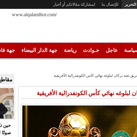
التحرير
للإتصال بنا
لمشاركة مقالاتكم أو أخبار
/www.alqalamlhor.com
ياسة
عاجل
حـوادث
رياضة
جهة الدار البيضاء
جهة فا
يق نضة بركان لبلوغه نهائي كأس الكونفدرالية الأفريقية
مقاطع 
لبلوغه نهائي كأس الكونفدرالية الأفريقية
حين ت
صوتًا 