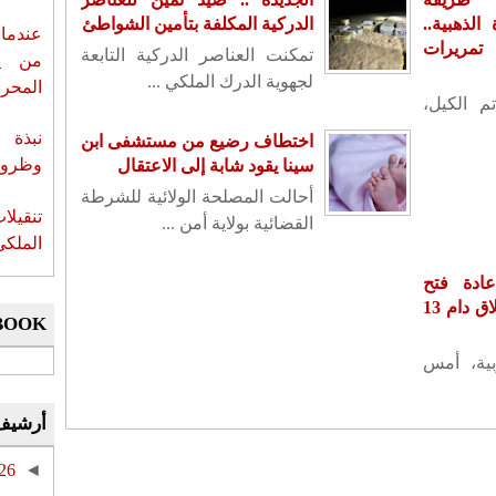
لذهبية..
الدركية المكلفة بتأمين الشواطئ
عندما 
تمريرات
تمكنت العناصر الدركية التابعة
من ي
لجهوية الدرك الملكي ...
المحر
م الكيل،
نبذة 
اختطاف رضيع من مستشفى ابن
وظروف 
سينا يقود شابة إلى الاعتقال
أحالت المصلحة الولائية للشرطة
تنقيل
القضائية بولاية أمن ...
الملكي
ادة فتح
سفارته بدمشق بعد إغلاق دام 13
BOOK
بية، أمس
أرشيف
26
◄