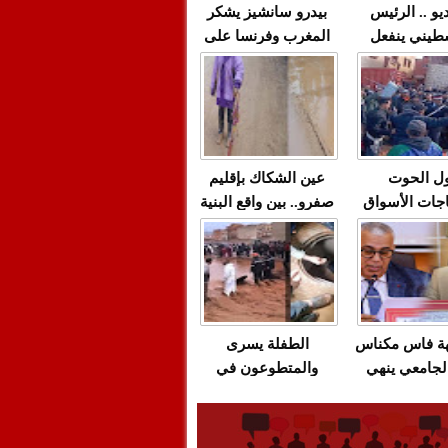
يو .. الرئيس
بيدرو سانشيز يشكر
طيني ينفعل
المغرب وفرنسا على
 حماس بألفاظ
استعادة الكهرباء عقب
 على الهواء
انقطاعه في شبه
الجزيرة الإيبيرية
(فيديو)
ل الحوت
عين الشكاك بإقليم
جات الأسواق
صفرو.. بين واقع البنية
عية/الاحتقان
التحتية المهترئة
ت والتراشق
والحملات الانتخابية
ناديق"/أخنوش
المبكرة(فيديو)
لصمت المريب
هة فاس مكناس
الطفلة يسرى
لجامعي ينهي
والمتطوعون في
ة المواطنين
بركان..أشغال معطوبة
ال مع شركة
وقنوات صرف صحي
باص + وثيقة
تقتل والمحاسبة يجب