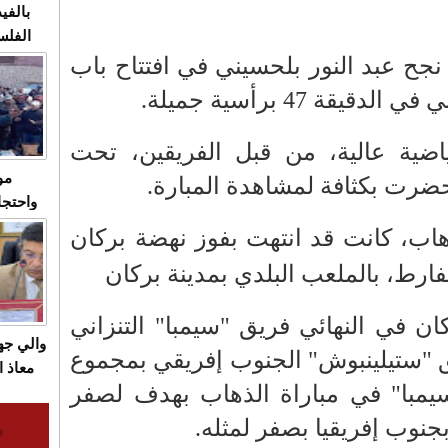
بالفيد
الفلس
ويهاجم
 نجح عبد النور بلحسيني في افتتاح باب
قاسية
قة 47 برأسية جميلة.
ياضية عالية، من قبل الفريقين، تحت
مو
ضرت بكثافة لمشاهدة المبارة.
واحتجا
الأسبو
هاب، كانت قد انتهت بفوز نهضة بركان
الصام
فارط، بالملعب البلدي بمدينة بركان
بـ"الص
يرد با
ن في النهائي فريق "سيمبا" التنزاني
والي ج
 "ستيلينبوش" الجنوب إفريقي بمجموع
معاذ ا
"سيمبا" في مباراة الذهاب بهدف لصفر
معانا
والعم
بجنوب إفريقيا بصفر لمثله.
سيتي 