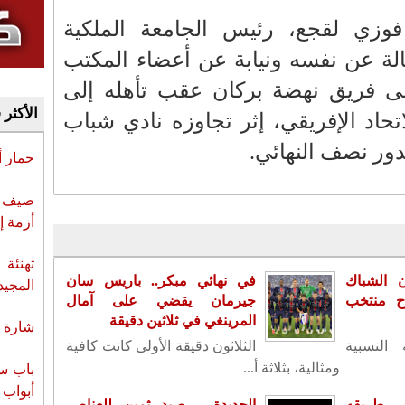
فوزي لقجع، رئيس الجامعة الملكية
الة عن نفسه ونيابة عن أعضاء المكتب
إلى فريق نهضة بركان عقب تأهله إلى
الأكثر 
لاتحاد الإفريقي، إثر تجاوزه نادي شباب
ور نصف النهائي.
حمار 
صيف س
أزمة إ
تهنئة 
ن الشباك
في نهائي مبكر.. باريس سان
المجيد
اح منتخب
جيرمان يقضي على آمال
المرينغي في ثلاثين دقيقة
شارة ا
 النسبية
الثلاثون دقيقة الأولى كانت كافية
ومثالية، بثلاثة أ...
باب سب
أبواب 
 طريقه
الجديدة .. صيد ثمين للعناصر