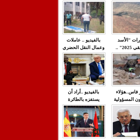
"مولات 88 غرزة"
صادمة وملتمس
 حميد طولست
لا(فيديو)
"الوجهاء"؟/ صمت
 تزداد فيه
وزارة الداخلية؟/أين
 العنف ضد
الوزير التوفيق؟(فيديو)
غيب فيه أحيانًا
لعدالة في
رات "الأسد
بالفيديو .. عاملات
م...
الإفريقي 2025" ..
وعمال النقل الحضري
قاذفة النووية
بفاس يعبرون عن
يب مع ثماني
ارتياحهم بعد إنهاء عقد
مقاتلات من نوع F-16
شركة "سيتي باص"
للقوات الجوية
ية المغربية
ر فاس..هؤلاء
بالفيديو ..أراد أن
ن المسؤولية
يستفزه بالطائرة
ي العمارات
القطرية لكن ترامب
ائية مفتوحة
فضحه أمام العالم
بالحجة والدليل