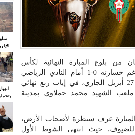
متابعة
مثا
في زمن
حالات
النساء وي
صدى ا
مناو
ردهات ال
شاهد ال
في تدر
 من بلوغ المبارة النهائية لكأس
الكونفدرالية الأفريقية رغم خسارته 0-1 أمام النادي الرياضي
تابعة 
القسنطيني، اليوم الأحد 27 أبريل الجاري، في إياب ربع نهائي
الملك
انهيا
 ملعب الشهيد محمد حملاوي بمدينة
يتحملو
ومآس
العشو
المبارة عرف سيطرة لأصحاب الأرض،
ة للضيوف، حيث انتهى الشوط الأول