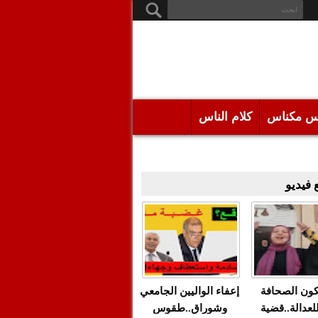
س مكناس
كلام الناس
فيديو
كون الصحافة
إعفاء الواليين الجامعي
للعدالة..قضية
وشوراق..طقوس