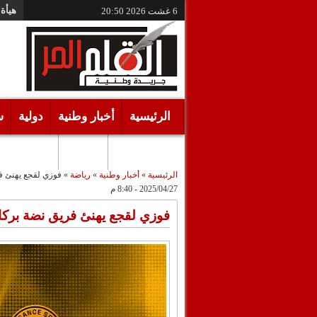
هيأة 
6 غشت 2026
20:50
الرئيسية
أخبار وطنية
دولية
س
أقـلام حـرة
مرئيات
الرئيسية
»
أخبار وطنية
»
رياضة
»
فوزي لقجع يهنئ فر
2025/04/27 - 8:40 م
فوزي لقجع يهنئ فريق نضة بركان 