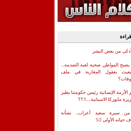
وفيديو
أن تطال المسؤولين
قراءة
أذكى من بعض البشر
يصبح المواطن ضحية لعبة الصدمة...
عبث بعقول المغاربة في ملف
وقات؟
الأزمة الإنسانية رئيس حكومتنا يطير
رة مايوركا الاسبانية....!!؟؟
من سيرة سعيد أعراب.. نشأته
حياته الأولى 5/2