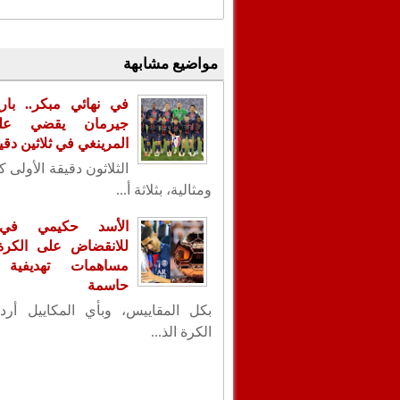
مواضيع مشابهة
في نهائي مبكر.. با
جيرمان يقضي عل
المرينغي في ثلاثين دقي
الثلاثون دقيقة الأولى 
ومثالية، بثلاثة أ...
الأسد حكيمي في
للانقضاض على الكرة ا
مساهمات تهديفية 
حاسمة
بكل المقاييس، وبأي المكاييل أردت
الكرة الذ...