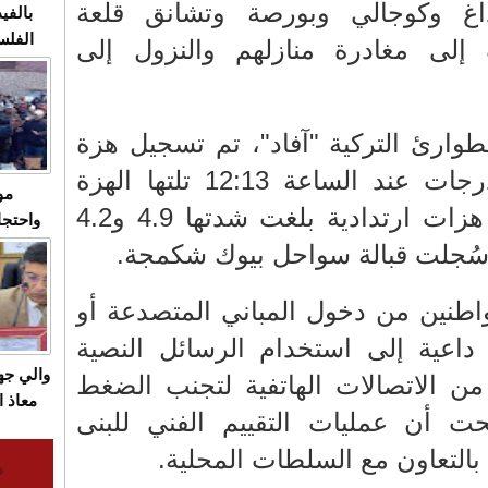
غ وكوجالي وبورصة وتشانق قلعة
بالفيد
الفلس
 إلى مغادرة منازلهم والنزول إلى
ويهاجم
قاسية
طوارئ التركية "آفاد"، تم تسجيل هزة
أولى بلغت قوتها 3.9 درجات عند الساعة 12:13 تلتها الهزة
مو
الرئيسية، قبل أن تتبعها هزات ارتدادية بلغت شدتها 4.9 و4.2
واحتجا
الأسبو
 سُجلت قبالة سواحل بيوك شكمجة.
الصام
بـ"الص
واطنين من دخول المباني المتصدعة أو
يرد با
، داعية إلى استخدام الرسائل النصية
والي ج
من الاتصالات الهاتفية لتجنب الضغط
معاذ ا
ت أن عمليات التقييم الفني للبنى
معانا
بالتعاون مع السلطات المحلية.
والعم
سيتي 