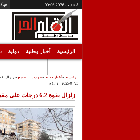
هيأة 
8 غشت 2026
00:06
الرئيسية
أخبار وطنية
دولية
س
أقـلام حـرة
مرئيات
الرئيسية
»
أخبار دولية
»
حوادث
»
مجتمع
»
زلزال بقوة 6.2 درجات على مقياس ريختر يه
2025/04/23 - 1:42 م
زلزال بقوة 6.2 درجات على مقياس ريختر يهز تركيا