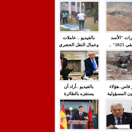
"مولات 88 غرزة"
صادمة وملتمس
 حميد طولست
لا(فيديو)
"الوجهاء"؟/ صمت
 تزداد فيه
وزارة الداخلية؟/أين
 العنف ضد
الوزير التوفيق؟(فيديو)
غيب فيه أحيانًا
لعدالة في
رات "الأسد
بالفيديو .. عاملات
م...
الإفريقي 2025" ..
وعمال النقل الحضري
قاذفة النووية
بفاس يعبرون عن
يب مع ثماني
ارتياحهم بعد إنهاء عقد
مقاتلات من نوع F-16
شركة "سيتي باص"
للقوات الجوية
ية المغربية
ر فاس..هؤلاء
بالفيديو ..أراد أن
ن المسؤولية
يستفزه بالطائرة
ي العمارات
القطرية لكن ترامب
ائية مفتوحة
فضحه أمام العالم
بالحجة والدليل