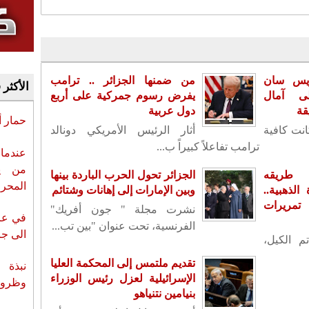
ريس سان
من ضمنها الجزائر .. ترامب
الأكثر 
ى آمال
يفرض رسوم جمركية على أربع
قة
دول عربية
حمار 
كانت كافية
أثار الرئيس الأمريكي دونالد
ترامب تفاعلاً كبيراً ب...
عندما 
من ي
 طريقه
الجزائر تحول الحرب الباردة بينها
المحر
لذهبية..
وبين الإمارات إلى إهانات وشتائم
تمريرات
نشرت مجلة " جون أفريك"
في عز 
الفرنسية، تحت عنوان "بين تب...
الى جزي
م الكيل،
تقديم ملتمس إلى المحكمة العليا
نبذة 
الإسرائيلية لعزل رئيس الوزراء
وظروف 
بنيامين نتنياهو