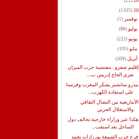
(22)
20
(1335)
20
نوفمبر
(1)
يوليو
(88)
يونيو
(222)
مايو
(195)
أبريل
(209)
إقليم صفرو ..مفتشية حزب الميزان
تعزي الحاج إدريس ب...
بيدرو سانشيز يشكر المغرب وفرنسا
على استعادة الكهرب...
الأمازيغية بين النضال الثقافي
والاستغلال الحزبي
هكذا عبر وزاراء خارجية تحالف دول
الساحل بعد استقب...
فرع حزب الشمعة بورزازات يجمد