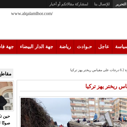
التحرير
للإتصال بنا
لمشاركة مقالاتكم أو أخبار
/www.alqalamlhor.com
ياسة
عاجل
حـوادث
رياضة
جهة الدار البيضاء
جهة فا
ز تركيا
مقاطع 
حين ت
صوتًا 