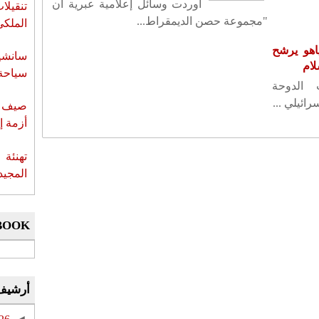
أوردت وسائل إعلامية عبرية أن
تنقيل
"مجموعة حصن الديمقراط...
الملكي
اهو يرشح
سانشي
لام
سياحة 
الدوحة
ائيلي ...
صيف س
أزمة إ
تهنئة 
المجيد
BOOK
أرشيف