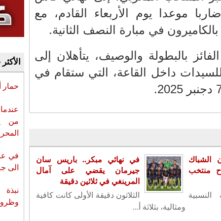
اربا موعدا يوم الأربعاء القادم، مع
بالكاميرون في مبارة النصف الثانية.
فائز بالبطولة والوصيف، يتأهلان إلى
الأكثر 
للسيدات داخل القاعة، التي ستقام في
حمار 
عندما 
من ي
المحر
في عز 
ن الشباك
في نهائي مبكر.. باريس سان
الى جزي
اح منتخب
جيرمان يقضي على آمال
المرينغي في ثلاثين دقيقة
نبذة 
 النسبية
الثلاثون دقيقة الأولى كانت كافية
وظروف 
ومثالية، بثلاثة أ...