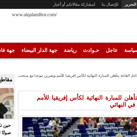
التحرير
للإتصال بنا
لمشاركة مقالاتكم أو أخبار
/www.alqalamlhor.com
ياسة
عاجل
حـوادث
رياضة
جهة الدار البيضاء
جهة فا
خل القاعة يتأهلن للمبارة النهائية لكأس إفريقيا للأمم ويضربن موعدا مع منتخب
مقاطع 
هلن للمبارة النهائية لكأس إفريقيا للأمم
في النهائي
حين ت
صوتًا 