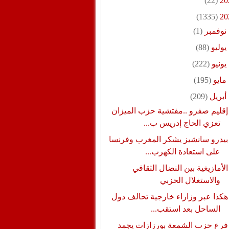
(22)
20
(1335)
20
نوفمبر
(1)
يوليو
(88)
يونيو
(222)
مايو
(195)
أبريل
(209)
إقليم صفرو ..مفتشية حزب الميزان
تعزي الحاج إدريس ب...
بيدرو سانشيز يشكر المغرب وفرنسا
على استعادة الكهرب...
الأمازيغية بين النضال الثقافي
والاستغلال الحزبي
هكذا عبر وزاراء خارجية تحالف دول
الساحل بعد استقب...
فرع حزب الشمعة بورزازات يجمد