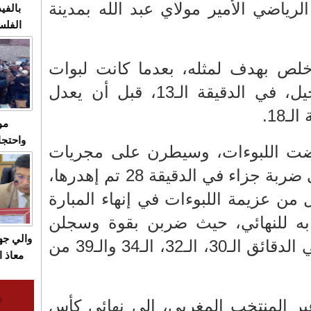
الرياضي الأمير مولاي عبد الله بمدينة
بالفيد
الفلس
ويهاجم
قاسية
لص بهدف لمثله، بعدما كانت لبوات
الأطلس، سباقات للتسجيل، في الدقيقة الـ13، قبل أن يعدل
ـ18.
مو
واحتجا
فضت اللبوءات، وسيطرن على مجريات
الأسبو
المبارة، حيث حصلن على ضربة جزاء في الدقيقة 28 تم إهدرها،
الصام
بـ"الص
ل من عزيمة اللبوءات في إنهاء المبارة
يرد با
به للنهائي، حيث ضربن بقوة وسجلن
والي ج
الثاني والثالث والرابع، في الدقائق الـ30، الـ32، الـ34 والـ39 من
معاذ ا
معانا
والعم
بر المنتخب المغربي، إلى نهائي كأس
سيتي 