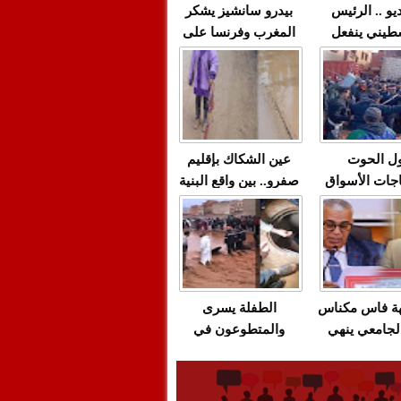
يو .. الرئيس
بيدرو سانشيز يشكر
طيني ينفعل
المغرب وفرنسا على
 حماس بألفاظ
استعادة الكهرباء عقب
 على الهواء
انقطاعه في شبه
الجزيرة الإيبيرية
(فيديو)
ل الحوت
عين الشكاك بإقليم
جات الأسواق
صفرو.. بين واقع البنية
عية/الاحتقان
التحتية المهترئة
ت والتراشق
والحملات الانتخابية
ناديق"/أخنوش
المبكرة(فيديو)
لصمت المريب
هة فاس مكناس
الطفلة يسرى
لجامعي ينهي
والمتطوعون في
ة المواطنين
بركان..أشغال معطوبة
ال مع شركة
وقنوات صرف صحي
باص + وثيقة
تقتل والمحاسبة يجب