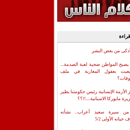
وفيديو
أن تطال المسؤولين
قراءة
أذكى من بعض البشر
يصبح المواطن ضحية لعبة الصدمة...
عبث بعقول المغاربة في ملف
وقات؟
الأزمة الإنسانية رئيس حكومتنا يطير
رة مايوركا الاسبانية....!!؟؟
من سيرة سعيد أعراب.. نشأته
حياته الأولى 5/2