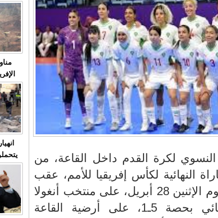
متابعة
مثا
في زمن
حالات
النساء وي
صدى ا
مناو
ردهات ال
شاهد ال
في تدر
تابعة 
الملك
انهيا
يتحملو
النسوي لكرة القدم داخل القاعة، من
ومآس
راة النهائية لكأس إفريقيا للأمم، عقب
العشو
انتصار اللبوءات مساء اليوم الإثنين 28 أبريل، على منتخب أنغولا
في مباراة النصف النهائي بحصة 5ـ1، على أرضية القاعة