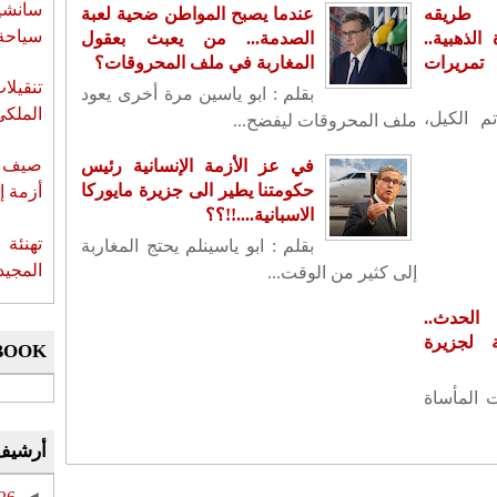
سانشي
 طريقه
عندما يصبح المواطن ضحية لعبة
سياحة 
لذهبية..
الصدمة... من يعبث بعقول
تمريرات
المغاربة في ملف المحروقات؟
تنقيل
بقلم : ابو ياسين مرة أخرى يعود
الملكي
م الكيل،
ملف المحروقات ليفضح...
صيف س
في عز الأزمة الإنسانية رئيس
حكومتنا يطير الى جزيرة مايوركا
أزمة إ
الاسبانية....!!؟؟
تهنئة 
بقلم : ابو ياسينلم يحتج المغاربة
المجيد
إلى كثير من الوقت...
لحدث..
لجزيرة
BOOK
ت المأساة
أرشيف