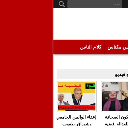
س مكناس
كلام الناس
فيديو
كون الصحافة
إعفاء الواليين الجامعي
للعدالة..قضية
وشوراق..طقوس