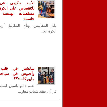
الأسد حكيمي في
للانقضاض على الكرة ا
مساهمات تهديفية 
حاسمة
بكل المقاييس، وبأي المكاييل أردت
الكرة الذ...
سانشيز في قلب ا
وأخنوش في سياحة 
مايوركا...!!؟؟
بقلم : ابو ياسين ليس
في أن يفقد شباب مغار...