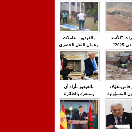
"مولات 88 غرزة"
صادمة وملتمس
 حميد طولست
لا(فيديو)
"الوجهاء"؟/ صمت
 تزداد فيه
وزارة الداخلية؟/أين
 العنف ضد
الوزير التوفيق؟(فيديو)
غيب فيه أحيانًا
لعدالة في
رات "الأسد
بالفيديو .. عاملات
م...
الإفريقي 2025" ..
وعمال النقل الحضري
قاذفة النووية
بفاس يعبرون عن
يب مع ثماني
ارتياحهم بعد إنهاء عقد
مقاتلات من نوع F-16
شركة "سيتي باص"
للقوات الجوية
ية المغربية
ر فاس..هؤلاء
بالفيديو ..أراد أن
ن المسؤولية
يستفزه بالطائرة
ي العمارات
القطرية لكن ترامب
ائية مفتوحة
فضحه أمام العالم
بالحجة والدليل