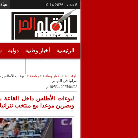
هيأة 
8 غشت 2026
10:14
الرئيسية
أخبار وطنية
دولية
س
أقـلام حـرة
مرئيات
الرئيسية
»
أخبار وطنية
»
رياضة
»
لبوءات الأطلس دا
تنزانيا في النهائي
2025/04/28 - 10:53 م
لبوءات الأطلس داخل القاعة يتأ
ويضربن موعدا مع منتخب تنزانيا 