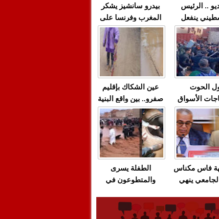
يو .. الرئيس
بيدرو سانشيز يشكر
طيني ينفعل
المغرب وفرنسا على
 حماس بألفاظ
استعادة الكهرباء عقب
 على الهواء
انقطاعه في شبه
الجزيرة الإيبيرية
(فيديو)
ل الحوت
عين الشكاك بإقليم
جات الأسواق
صفرو.. بين واقع البنية
عية/الاحتقان
التحتية المهترئة
ت والتراشق
والحملات الانتخابية
ناديق"/أخنوش
المبكرة(فيديو)
لصمت المريب
هة فاس مكناس
الطفلة يسرى
لجامعي ينهي
والمتطوعون في
ة المواطنين
بركان..أشغال معطوبة
ال مع شركة
وقنوات صرف صحي
باص + وثيقة
تقتل والمحاسبة يجب