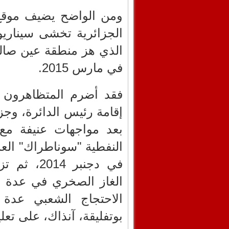
ومن الواضح يضيف موقع 
الجزائرية تخشى سيناري
الذي هز منطقة عين صالح 
في مارس 2015.
فقد أضرم المتظاهرون ا
إقامة رئيس الدائرة، و
بعد مواجهات عنيفة مع
النفطية "سوناطراك" الع
في دجنبر 
الغاز الصخري في عدة م
الاحتجاج الشعبي عدة 
بوتفليقة، آنذاك، على تعل