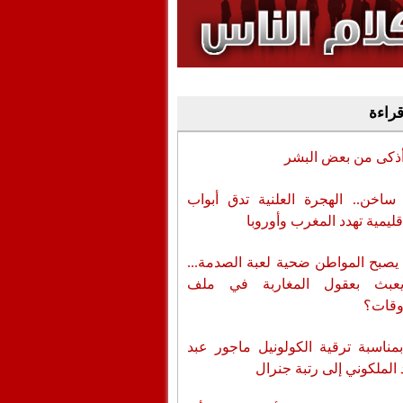
وفيديو
أن تطال المسؤولين
قراءة
أذكى من بعض البشر
اخن.. الهجرة العلنية تدق أبواب
قليمية تهدد المغرب وأوروبا
يصبح المواطن ضحية لعبة الصدمة...
عبث بعقول المغاربة في ملف
وقات؟
بمناسبة ترقية الكولونيل ماجور عبد
 الملكوني إلى رتبة جنرال