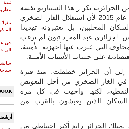
نبذة 
ن الجزائرية تكرار هذا السيناريو نفسه
وظروف 
الذي هز جنوب البلاد في عام 2015 لأن استغلال الغاز الصخري
تنقيل
سكان المحليين، بل يعتبرونه تهديدا
الملكي
س الجزائري عبد المجيد تبون لم يرغب
في عز 
لمخاوف التي عبرت عنها أجهزته الأمنية،
الى جزي
قتصادية على حساب الأسباب الأمنية.
سانشي
سياحة 
 إلى أن الجزائر خططت، منذ فترة
فة في الغاز الصخري من أجل التعويض
لنفطية، لكنها واجهت في كل مرة
BOOK
لسكان الذين يعيشون بالقرب من
أرشيف
 تمتلك الجزائر رابع أكبر احتياطي من