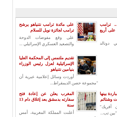
. ترامب
على مائدة ترامب نتنياهو يرشح
لى أربع
ترامب لجائزة نوبل للسلام
على وقع مفوضات الدوحة
ي دونالد
والتصعيد العسكري الإسرائيلي ...
تقديم ملتمس إلى المحكمة العليا
الإسرائيلية لعزل رئيس الوزراء
بنيامين نتنياهو
أوردت وسائل إعلامية عبرية أن
"مجموعة حصن الديمقراط...
اردة بينها
المغرب يعلن عن إعادة فتح
ات وشتائم
سفارته بدمشق بعد إغلاق دام 13
سنة
أفريك"
أعلنت المملكة المغربية، أمس
بين تب...