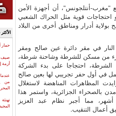
"مغرب-أنتلجونس"، أن أجهزة الأمن
و احتجاجات قوية مثل الحراك الشعبي
بولاية أدرار ومناطق أخرى من البلاد
الأكثر 
حمار 
لنار في مقر دائرة عين صالح ومقر
جزء من مسكن للشرطة وشاحنة شرطة،
صيف س
أزمة إ
 الشرطة، احتجاجا على بدء الشركة
مل في أول حفر تجريبي لها بعين صالح
عندما 
من ي
2014، ثم تزايدت المظاهرات المناهضة لاستغلال
المحر
دن بالصحراء الجزائرية، واستمر هذا
أشهر، مما أجبر نظام عبد العزيز
تهنئة 
المجيد
يق أعمال التنقيب.