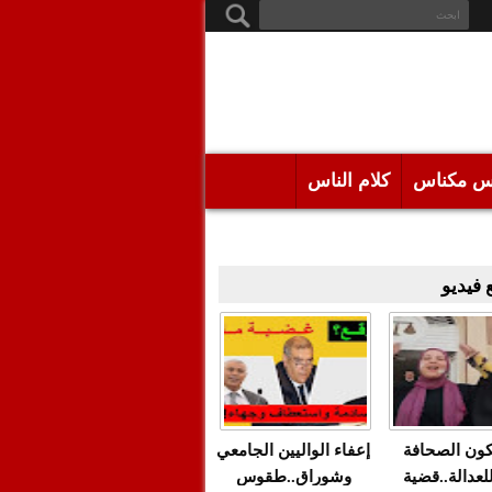
س مكناس
كلام الناس
فيديو
كون الصحافة
إعفاء الواليين الجامعي
للعدالة..قضية
وشوراق..طقوس