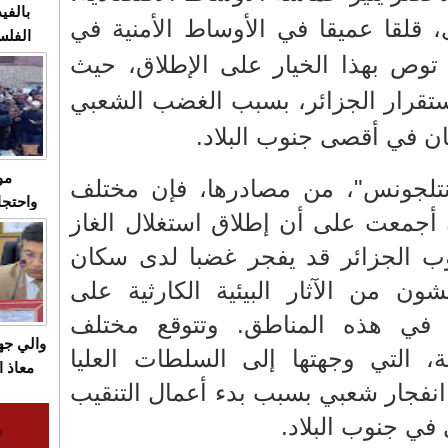
بالفيد
، قلقا عميقا في الأوساط الأمنية في
الفلس
م توص بهذا الخيار على الإطلاق، حيث
ويهاجم
قاسية
ستقرار الجزائر، بسبب الغضب الشعبي
ان في أقصى جنوب البلاد.
مو
لجونس"، من مصادرها، فإن مختلف
واحتجا
ية أجمعت على أن إطلاق استغلال الغاز
الأسبو
الصام
ب الجزائر قد يفجر غضبا لدى سكان
بـ"الص
ون من الآثار البيئية الكارثية على
يرد با
 في هذه المناطق. وتتوقع مختلف
والي ج
رية، التي وجهتها إلى السلطات العليا
معاذ ا
انفجار شعبي بسبب بدء أعمال التنقيب
معانا
والعم
في جنوب البلاد.
سيتي 