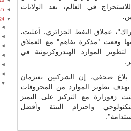
26
◄
لاستخراج في العالم، بعد الولايات
25
◄
ن.
24
▼
◄
ك"، عملاق النفط الجزائري، أعلنت،
◄
، أنها وقعت "مذكرة تفاهم" مع العملاق
◄
لتطوير الموارد الهيدروكربونية في
◄
.
◄
◄
لاغ صحفي، إن الشركتين تعتزمان
▼
بهدف تطوير الموارد من المحروقات
زقورارة مع التركيز على التميز
التكنولوجي واحترام البيئة وأفضل
تدامة".