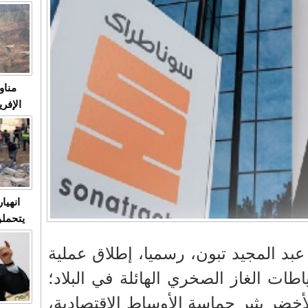
متابعة
مثا
في زمن
حالات
النساء وي
صدى ا
مناو
ردهات ال
شاهد ال
في تدر
تابعة 
الملك
انهيا
يتحملو
ومآس
د المجيد تبون، رسميا، إطلاق عملية
العشو
ات الغاز الصخري الهائلة في البلاد؛
لأخضر يثير حماسة الأوساط الاقتصادية،