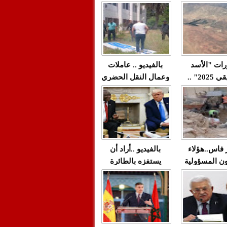
"مولات 88 غرزة"
صادمة وملتمس
 حميد طولست
لا(فيديو)
"الوجهاء"؟/ صمت
 تزداد فيه
وزارة الداخلية؟/أين
 العنف ضد
الوزير التوفيق؟(فيديو)
غيب فيه أحيانًا
لعدالة في
رات "الأسد
بالفيديو .. عاملات
م...
الإفريقي 2025" ..
وعمال النقل الحضري
قاذفة النووية
بفاس يعبرون عن
يب مع ثماني
ارتياحهم بعد إنهاء عقد
مقاتلات من نوع F-16
شركة "سيتي باص"
للقوات الجوية
ية المغربية
ر فاس..هؤلاء
بالفيديو ..أراد أن
ن المسؤولية
يستفزه بالطائرة
ي العمارات
القطرية لكن ترامب
ائية مفتوحة
فضحه أمام العالم
بالحجة والدليل