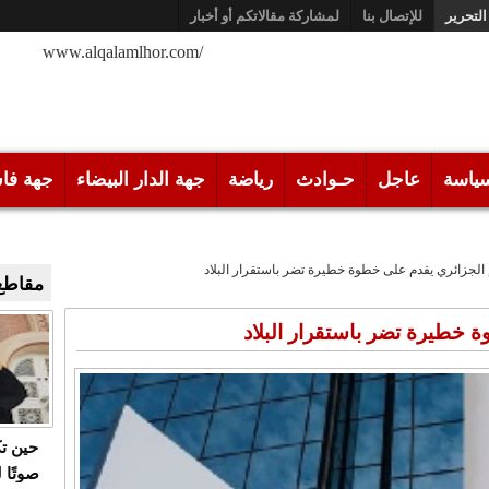
التحرير
للإتصال بنا
لمشاركة مقالاتكم أو أخبار
/www.alqalamlhor.com
ياسة
عاجل
حـوادث
رياضة
جهة الدار البيضاء
جهة فا
 الجزائري يقدم على خطوة خطيرة تضر باستقرار البلاد
مقاطع 
 خطيرة تضر باستقرار البلاد
حين ت
صوتًا 