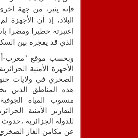
فإنه يثير، من جهة أخرى
البلاد، إذ أن الأجهزة ل
اعتبرته خطيرا ومضرا با
الذي قد يفجره بين السك
وبحسب موقع "مغرب-أنت
الأجهزة الأمنية الجزائر
الصخري في ولايات جنو
هذه المناطق الذين يخش
منسوب المياه الجوفية
التقارير الأمنية الجزائ
للدولة الجزائرية ،حدوث 
عن مكامن الغاز الصخري 