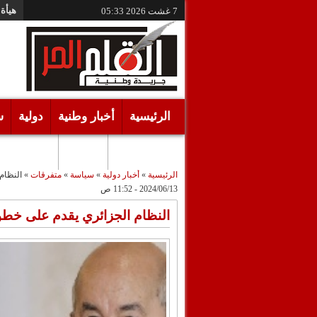
هيأة 
7 غشت 2026
05:33
الرئيسية
أخبار وطنية
دولية
س
أقـلام حـرة
مرئيات
الرئيسية
»
أخبار دولية
»
سياسة
»
متفرقات
»
النظام
2024/06/13 - 11:52 ص
النظام الجزائري يقدم على خطوة