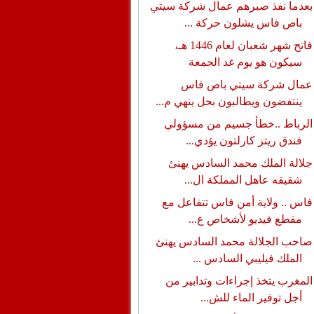
بعدما نفذ صبرهم عمال شركة سيتي
باص فاس يشلون حركة ...
فاتح شهر شعبان لعام 1446 هـ،
سيكون هو يوم غد الجمعة
عمال شركة سيتي باص فاس
ينتفضون ويطالبون بحل ينهي م...
الرباط ..خطأ جسيم من مسؤولي
فندق ريتز كارلتون يؤدي...
جلالة الملك محمد السادس يهنئ
شقيقه عاهل المملكة ال...
فاس .. ولاية أمن فاس تتفاعل مع
مقطع فيديو لأشخاص ع...
صاحب الجلالة محمد السادس يهنئ
الملك فيليبي السادس ...
المغرب يتخذ إجراءات وتدابير من
أجل توفير الماء للش...