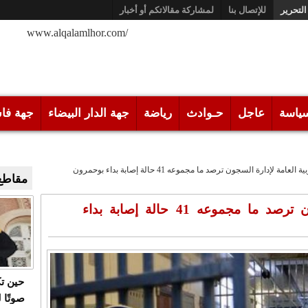
التحرير
للإتصال بنا
لمشاركة مقالاتكم أو أخبار
/www.alqalamlhor.com
ياسة
عاجل
حـوادث
رياضة
جهة الدار البيضاء
جهة فا
 العامة لإدارة السجون ترصد ما مجموعه 41 حالة إصابة بداء بوحمرون
مقاطع 
المندوبية العامة لإدارة السجون ترصد ما مجموعه 41 حالة إصابة بداء
حين ت
صوتًا 