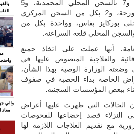
في صفوف الموظفين، و7 بالسجن المحلي المحمدية، و5
بالفيد
الفلس
بالسجن المحلي عين بورجة، و2 بكل من السجن المركزي
ويهاجم
حلي بوركايز بفاس، وواحدة بكل من
قاسية
لسجن المحلي قلعة السراغنة.
امة، أنها عملت على اتخاذ جميع
مو
وقائية والعلاجية المنصوص عليها في
واحتجا
 وضعته الوزارة الوصية بهذا الشأن،
الأسبو
الصام
اض الخاصة بداء الحصبة في صفوف
بـ"الص
ناء ببعض المؤسسات السجنية.
يرد با
والي ج
بأن الحالات التي ظهرت عليها أعراض
معاذ ا
قي النزلاء قصد إخضاعها للفحوصات
معانا
ورية مع تقديم العلاجات اللازمة لها
والعم
سيتي 