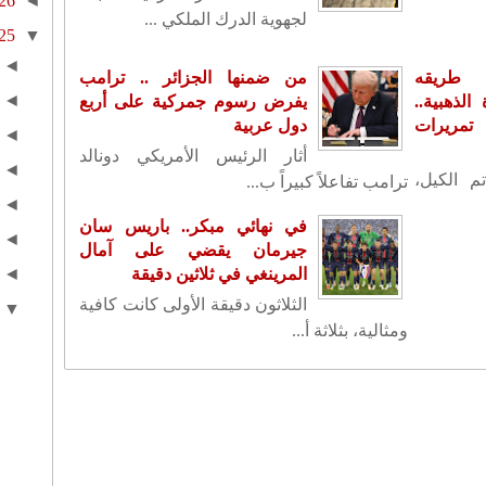
26
◄
لجهوية الدرك الملكي ...
25
▼
◄
 طريقه
من ضمنها الجزائر .. ترامب
◄
لذهبية..
يفرض رسوم جمركية على أربع
تمريرات
دول عربية
◄
أثار الرئيس الأمريكي دونالد
◄
م الكيل،
ترامب تفاعلاً كبيراً ب...
◄
في نهائي مبكر.. باريس سان
◄
جيرمان يقضي على آمال
المرينغي في ثلاثين دقيقة
◄
الثلاثون دقيقة الأولى كانت كافية
▼
ومثالية، بثلاثة أ...