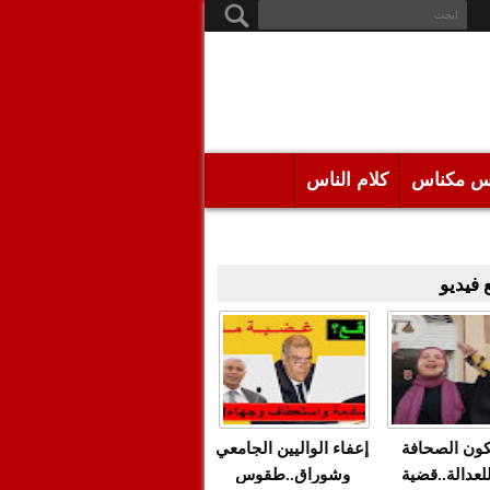
س مكناس
كلام الناس
فيديو
كون الصحافة
إعفاء الواليين الجامعي
للعدالة..قضية
وشوراق..طقوس