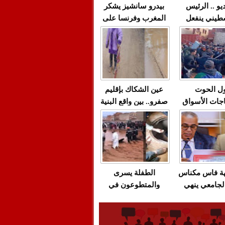
يو .. الرئيس
بيدرو سانشيز يشكر
طيني ينفعل
المغرب وفرنسا على
 حماس بألفاظ
استعادة الكهرباء عقب
 على الهواء
انقطاعه في شبه
الجزيرة الإيبيرية
(فيديو)
ل الحوت
عين الشكاك بإقليم
جات الأسواق
صفرو.. بين واقع البنية
عية/الاحتقان
التحتية المهترئة
ت والتراشق
والحملات الانتخابية
ناديق"/أخنوش
المبكرة(فيديو)
لصمت المريب
هة فاس مكناس
الطفلة يسرى
لجامعي ينهي
والمتطوعون في
ة المواطنين
بركان..أشغال معطوبة
ال مع شركة
وقنوات صرف صحي
باص + وثيقة
تقتل والمحاسبة يجب