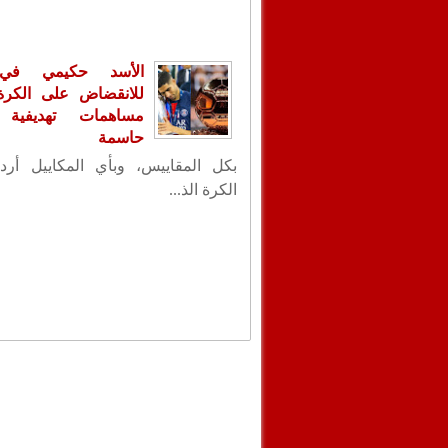
الأسد حكيمي في
للانقضاض على الكرة ا
مساهمات تهديفية 
حاسمة
بكل المقاييس، وبأي المكاييل أردت
الكرة الذ...