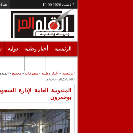
هيأة 
7 غشت 2026
19:00
الرئيسية
أخبار وطنية
دولية
س
أقـلام حـرة
مرئيات
الرئيسية
»
أخبار وطنية
»
متفرقات
»
مجتمع
»
المندوبية
2025/01/08 - 6:46 م
بوحمرون