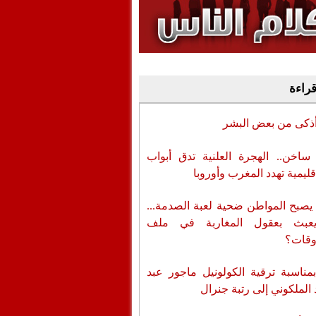
وفيديو
أن تطال المسؤولين
قراءة
أذكى من بعض البشر
اخن.. الهجرة العلنية تدق أبواب
قليمية تهدد المغرب وأوروبا
يصبح المواطن ضحية لعبة الصدمة...
عبث بعقول المغاربة في ملف
وقات؟
بمناسبة ترقية الكولونيل ماجور عبد
 الملكوني إلى رتبة جنرال