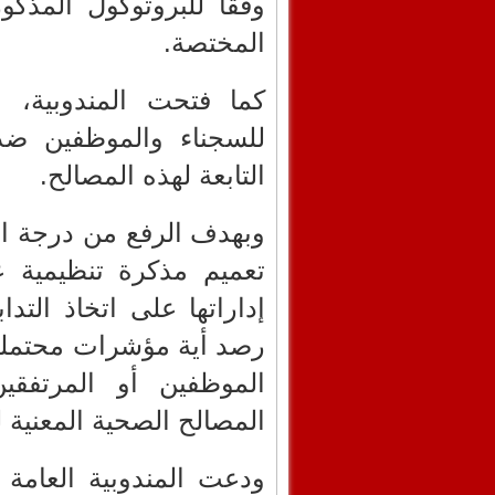
وفقا للبروتوكول المذك
المختصة.
كما فتحت المندوبية، ا
للسجناء والموظفين ضد
التابعة لهذه المصالح.
تعميم مذكرة تنظيمية 
إداراتها على اتخاذ التداب
رصد أية مؤشرات محتملة
الموظفين أو المرتفقي
المصالح الصحية المعنية 
ودعت المندوبية العامة