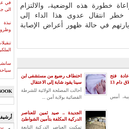
في عز 
راعاة خطورة هذه الوضعية، والالتزام
الى جزي
جنب خطر انتقال عدوى هذا الداء إلى
نبذة 
يارتهم في حالة ظهور أعراض الإصابة
وظروف 
تنقيل
الملكي
سانشي
سياحة 
ادة فتح
اختطاف رضيع من مستشفى ابن
سفارته بدمشق بعد إغلاق دام 13
سينا يقود شابة إلى الاعتقال
أحالت المصلحة الولائية للشرطة
BOOK
بية، أمس
القضائية بولاية أمن ...
الجديدة .. صيد ثمين للعناصر
أرشيف
الدركية المكلفة بتأمين الشواطئ
تمكنت العناصر الدركية التابعة