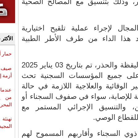
ور، وذلك بتنسيق مع المصالح الصحية
لمجال لإجراء عملية تلقيح اختيارية
 هذا الداء من طرف الأطر الطبية
الأكثر 
حمار 
وبهدف الرفع من درجة اليقظة والحذر، تم بتاريخ 03 يناير 2025
صيف س
على جميع المؤسسات السجنية تحث
أزمة إ
ير الوقائية والعلاجية اللازمة في حالة
عندما 
 للإصابة، سواء في صفوف السجناء أو
من ي
المحر
ن، والتنسيق الإجرائي المستمر مع
للقطاع الوصي.
تهنئة 
المجيد
 ذوي السجناء وأقاربهم المسموح لهم