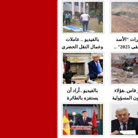
"مولات 88 غرزة"
صادمة وملتمس
 حميد طولست
لا(فيديو)
"الوجهاء"؟/ صمت
 تزداد فيه
وزارة الداخلية؟/أين
 العنف ضد
الوزير التوفيق؟(فيديو)
غيب فيه أحيانًا
لعدالة في
رات "الأسد
بالفيديو .. عاملات
م...
الإفريقي 2025" ..
وعمال النقل الحضري
قاذفة النووية
بفاس يعبرون عن
يب مع ثماني
ارتياحهم بعد إنهاء عقد
مقاتلات من نوع F-16
شركة "سيتي باص"
للقوات الجوية
ية المغربية
ر فاس..هؤلاء
بالفيديو ..أراد أن
ن المسؤولية
يستفزه بالطائرة
ي العمارات
القطرية لكن ترامب
ائية مفتوحة
فضحه أمام العالم
بالحجة والدليل