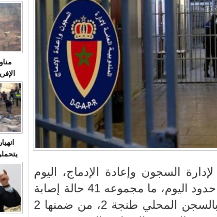
متابعة
مثا
في زمن
حالات
النساء وي
صدى ا
مناو
ردهات ال
شاهد ال
في تدر
تابعة 
الملك
انهيا
يتحملو
ومآس
إدارة السجون وإعادة الإدماج، اليوم
العشو
الأربعاء، انها رصدت إلى حدود اليوم، ما مجموعه 41 حالة إصابة
بداء بوحمرون، 23 منها بالسجن المحلي طنجة 2، من ضمنها 2