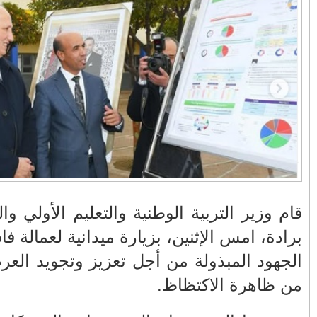
في زمن تزداد فيه
وزارة الداخلية؟/أين
حالات العنف ضد
الوزير التوفيق؟(فيديو)
النساء ويغيب فيه أحيانًا
صدى العدالة في
مناورات "الأسد
بالفيديو .. عاملات
ردهات الم...
الإفريقي 2025" ..
وعمال النقل الحضري
شاهد القاذفة النووية
بفاس يعبرون عن
في تدريب مع ثماني
ارتياحهم بعد إنهاء عقد
مقاتلات من نوع F-16
شركة "سيتي باص"
تابعة للقوات الجوية
الملكية المغربية
انهيار فاس..هؤلاء
بالفيديو ..أراد أن
يتحملون المسؤولية
يستفزه بالطائرة
ة، محمد سعد
ومآسي العمارات
القطرية لكن ترامب
 خلالها على
العشوائية مفتوحة
فضحه أمام العالم
بالحجة والدليل
درسي والحد
بالفيديو .. الرئيس
بيدرو سانشيز يشكر