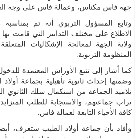
كيف ينخدع الإنسان بالخرافات وقد
ميزه الله بالعقل
ارة، أيضا،
اصطدام بين طائرة ركاب أمريكية
مية بدعم من
على متنها 64 شخصا وم...
ظاظ وتجويد
الشيخ تميم بن حمد آل ثاني أول زعيم
عربي يزور سوريا...
حموشي يجري سلسلة اجتماعات
بمدريد لتوسيع مجالات الت...
سي المقبل،
بلجيكا تعتبر المبادرة المغربية للحكم
التي ستمكن
الذاتي أساسا ...
 على مستوى
المغرب وبلجيكا يجددان تأكيد إرادتهما
التمدرس في
في مواصلة وتع...
عبد الله بودريقة أراد أن يتحصن
بالقرآن والقاضي يرد...
ق ورش بناء
شفشاون ..وزارة التجهيز والماء تتخذ
إجراءات وتدابير...