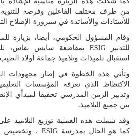
ت المبذولة
ط الإيجابي
الأكثر قراءة
يا الدولية
حمار أذكى من بعض البشر
لى عملية
صيف ساخن.. الهجرة العلنية تدق أبواب
أزمة إقليمية تهدد المغرب وأوروبا
لتخفيف من
عندما يصبح المواطن ضحية لعبة الصدمة...
اعة وتأمين
من يعبث بعقول المغاربة في ملف
المحروقات؟
كافؤ الفرص
تهنئة بمناسبة ترقية الكولونيل ماجور عبد
المجيد الملكوني إلى رتبة جنرال
ات تعليمية
في عز الأزمة الإنسانية رئيس حكومتنا يطير
هم للنقل
الى جزيرة مايوركا الاسبانية....!!؟؟