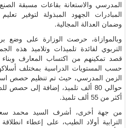
 تعكس هذه
نبذة من سيرة سعيد أعراب.. نشأته
ودة للجميع
وظروف حياته الأولى 5/2
تنقيلات في صفوف كبار الضباط الدرك
امل للدعم
الملكي
ابية، وذلك
سانشيز في قلب الحدث.. وأخنوش في
ت المبرمجة
سياحة لجزيرة مايوركا...!!؟؟
ن استكمال
ستفاد منها
FACEBOOK
لتربوي شملت
أرشيف
 بالجماعة
(22)
2026
◄
اء الثانوية
(1335)
2025
▼