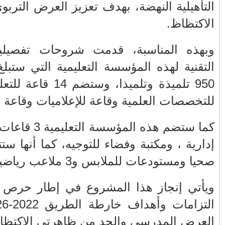
د من ظاهرة
◄
نوفمبر
(1)
◄
يوليو
(88)
◄
يونيو
(222)
 المعطيات
◄
مايو
(195)
الاستيعابية
◄
أبريل
(209)
950 تلميذة وتلميذا، وستضم 14 قاعة للتعليم العام و8 قاعات
◄
مارس
(163)
الوسائط.
◄
فبراير
(235)
كما ستضم هذه المؤسسة التعليمية 3 قاعات مختصة، و8 مكاتب
▼
يناير
(222)
احترام القانون بين الوطن والمهجر !
إدارية ، ومكتبة وفضاء للتوجيه، كما أنها ستتوفر على 20 مرفقا
قراءة في "الكنوز المخفية لجبالة"..
كتاب يُنير تاري...
قصة قصيرة..الخير باق ما بقي
 على تنزيل
الانسان
ف خارطة الطريق 2022-2026 وتعزيز وتجويد
بعدما نفذ صبرهم عمال شركة سيتي
در المدرسي
باص فاس يشلون حركة ...