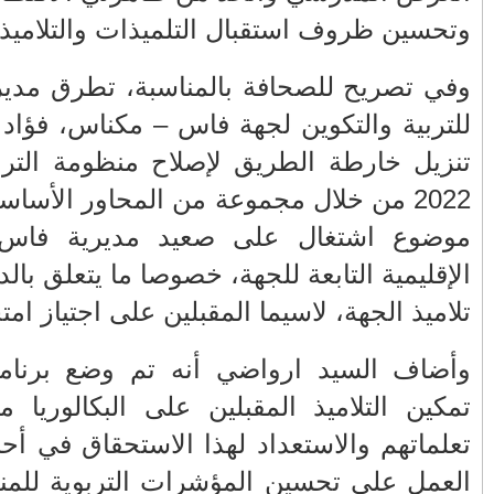
فاتح شهر شعبان لعام 1446 هـ،
سيكون هو يوم غد الجمعة
ية الجهوية
عمال شركة سيتي باص فاس
، إلى تقدم
ينتفضون ويطالبون بحل ينهي م...
تنزيل خارطة الطريق لإصلاح منظومة التربية والتكوين 2026-
الرباط ..خطأ جسيم من مسؤولي
فندق ريتز كارلتون يؤدي...
 تشكل اليوم
جلالة الملك محمد السادس يهنئ
المديريات
شقيقه عاهل المملكة ال...
مدرسي لكافة
فاس .. ولاية أمن فاس تتفاعل مع
كالوريا .
مقطع فيديو لأشخاص ع...
صاحب الجلالة محمد السادس يهنئ
وح من أجل
الملك فيليبي السادس ...
حسين مستوى
المغرب يتخذ إجراءات وتدابير من
أجل توفير الماء للش...
ظروف، وكذا
مقتل مدنس القرأن الكريم في
على مستوى
السويد رميا بالرصاص