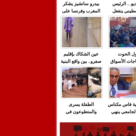
يو .. الرئيس
بيدرو سانشيز يشكر
طيني ينفعل
المغرب وفرنسا على
 حماس بألفاظ
استعادة الكهرباء عقب
 على الهواء
انقطاعه في شبه
الجزيرة الإيبيرية
(فيديو)
ل الحوت
عين الشكاك بإقليم
جات الأسواق
صفرو.. بين واقع البنية
عية/الاحتقان
التحتية المهترئة
ت والتراشق
والحملات الانتخابية
ناديق"/أخنوش
المبكرة(فيديو)
لصمت المريب
هة فاس مكناس
الطفلة يسرى
لجامعي ينهي
والمتطوعون في
ة المواطنين
بركان..أشغال معطوبة
ال مع شركة
وقنوات صرف صحي
باص + وثيقة
تقتل والمحاسبة يجب