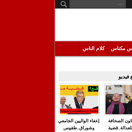
س مكناس
كلام الناس
فيديو
كون الصحافة
إعفاء الواليين الجامعي
للعدالة..قضية
وشوراق..طقوس