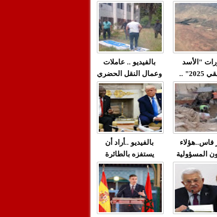
"مولات 88 غرزة"
صادمة وملتمس
 حميد طولست
لا(فيديو)
"الوجهاء"؟/ صمت
 تزداد فيه
وزارة الداخلية؟/أين
 العنف ضد
الوزير التوفيق؟(فيديو)
غيب فيه أحيانًا
لعدالة في
رات "الأسد
بالفيديو .. عاملات
م...
الإفريقي 2025" ..
وعمال النقل الحضري
قاذفة النووية
بفاس يعبرون عن
يب مع ثماني
ارتياحهم بعد إنهاء عقد
مقاتلات من نوع F-16
شركة "سيتي باص"
للقوات الجوية
ية المغربية
ر فاس..هؤلاء
بالفيديو ..أراد أن
ن المسؤولية
يستفزه بالطائرة
ي العمارات
القطرية لكن ترامب
ائية مفتوحة
فضحه أمام العالم
بالحجة والدليل