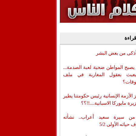
وفيديو
أن تطال المسؤولين
قراءة
أذكى من بعض البشر
يصبح المواطن ضحية لعبة الصدمة...
عبث بعقول المغاربة في ملف
وقات؟
الأزمة الإنسانية رئيس حكومتنا يطير
رة مايوركا الاسبانية....!!؟؟
من سيرة سعيد أعراب.. نشأته
حياته الأولى 5/2