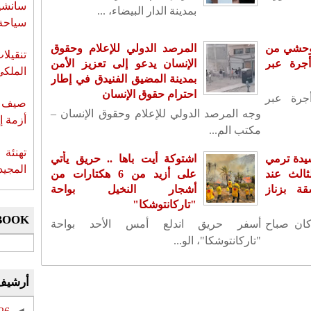
سانشي
بمدينة الدار البيضاء، ...
سياحة 
 وحشي من
المرصد الدولي للإعلام وحقوق
تنقيل
جرة عبر
الإنسان يدعو إلى تعزيز الأمن
الملكي
بمدينة المضيق الفنيدق في إطار
احترام حقوق الإنسان
جرة عبر
صيف س
وجه المرصد الدولي للإعلام وحقوق الإنسان –
أزمة إ
مكتب الم...
تهنئة 
يدة ترمي
اشتوكة أيت باها .. حريق يأتي
المجيد
ثالث عند
على أزيد من 6 هكتارات من
ة بزناز
أشجار النخيل بواحة
"تاركانتوشكا"
BOOK
كان صباح
أسفر حريق اندلع أمس الأحد بواحة
"تاركانتوشكا"، الو...
أرشيف