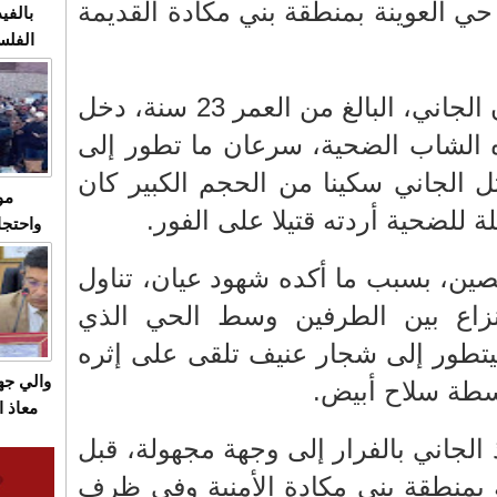
ي العوينة بمنطقة بني مكادة القديمة
بالفيد
الفلس
ويهاجم
قاسية
ووفقا لمصادر خاصة، فإن الجاني، البالغ من العمر 23 سنة، دخل
الشاب الضحية، سرعان ما تطور إلى
ل الجاني سكينا من الحجم الكبير كان
مو
 للضحية أردته قتيلا على الفور.
واحتجا
الأسبو
ين، بسبب ما أكده شهود عيان، تناول
الصام
بـ"الص
زاع بين الطرفين وسط الحي الذي
يرد با
ليتطور إلى شجار عنيف تلقى على إثره
والي ج
سطة سلاح أبيض.
معاذ ا
معانا
ذ الجاني بالفرار إلى وجهة مجهولة، قبل
والعم
ة بمنطقة بني مكادة الأمنية وفي ظرف
سيتي 