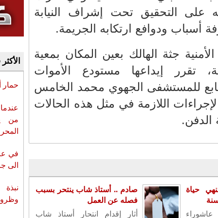
ه على التحقيق تحت إشراف النيابة
ة أسباب ودوافع ارتكابه الجريمة.
أمنية جثة الهالك بعين المكان بمعية
الأكثر 
، تقرر إيداعها مستودع الأموات
ابع للمستشفى الجهوي محمد الخامس
حمار 
الإجراءات اللازمة في مثل هذه الحالات
عندما 
 الدفن.
من ي
المحر
في عز 
الى جزي
نبذة 
هي حياة
صادم .. أستاذ شاب ينتحر بسبب
وظروف 
فصله عن العمل
 عاشوراء
أثار إقدام انتحار أستاذ شاب