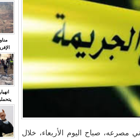
متابعة
مثا
في زمن
حالات
النساء وي
صدى ا
مناو
ردهات ال
شاهد ال
في تدر
تابعة 
الملك
انهيا
يتحملو
ومآس
العشو
 مصرعه، صباح اليوم الأربعاء، خلال