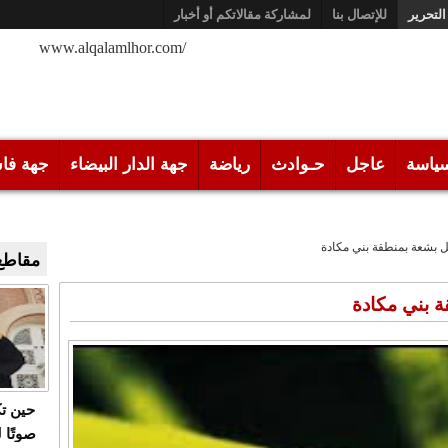
التحرير
للإتصال بنا
لمشاركة مقالاتكم أو أخبار
/www.alqalamlhor.com
ياسة
عاجل
حـوادث
رياضة
جهة الدار البيضاء
جهة فا
ل بشعة بمنطقة بني مكادة
مقاطع 
ة بني مكادة
حين ت
صوتًا 