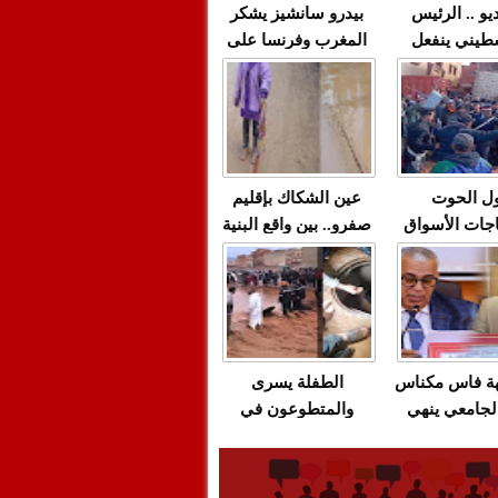
يو .. الرئيس
بيدرو سانشيز يشكر
طيني ينفعل
المغرب وفرنسا على
 حماس بألفاظ
استعادة الكهرباء عقب
 على الهواء
انقطاعه في شبه
الجزيرة الإيبيرية
(فيديو)
ل الحوت
عين الشكاك بإقليم
جات الأسواق
صفرو.. بين واقع البنية
عية/الاحتقان
التحتية المهترئة
ت والتراشق
والحملات الانتخابية
ناديق"/أخنوش
المبكرة(فيديو)
لصمت المريب
هة فاس مكناس
الطفلة يسرى
لجامعي ينهي
والمتطوعون في
ة المواطنين
بركان..أشغال معطوبة
ال مع شركة
وقنوات صرف صحي
باص + وثيقة
تقتل والمحاسبة يجب