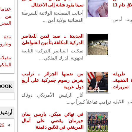
سفارته بدمشق بعد إغلاق دام 13
سينا يقود شابة إلى الاعتقال
عندما 
أحالت المصلحة الولائية للشرطة
من ي
بية، أمس
القضائية بولاية أمن ...
المحر
الجديدة .. صيد ثمين للعناصر
نبذة 
الدركية المكلفة بتأمين الشواطئ
وظروف 
تمكنت العناصر الدركية التابعة
تنقيل
لجهوية الدرك الملكي ...
الملكي
 طريقه
من ضمنها الجزائر .. ترامب
لذهبية..
يفرض رسوم جمركية على أربع
BOOK
تمريرات
دول عربية
أثار الرئيس الأمريكي دونالد
م الكيل،
ترامب تفاعلاً كبيراً ب...
أرشيف
في نهائي مبكر.. باريس سان
جيرمان يقضي على آمال
26
◄
المرينغي في ثلاثين دقيقة