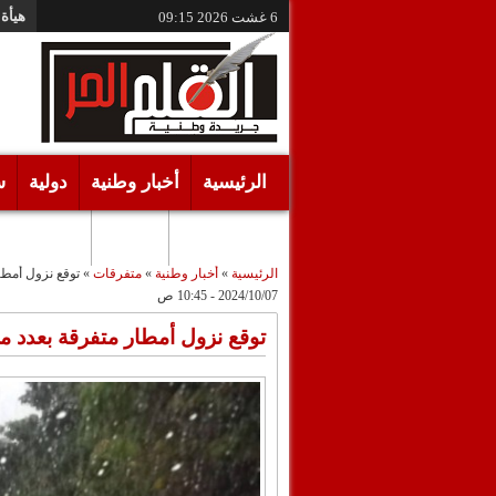
هيأة 
6 غشت 2026
09:15
الرئيسية
أخبار وطنية
دولية
س
أقـلام حـرة
مرئيات
الرئيسية
»
أخبار وطنية
»
متفرقات
»
توقع نزول أمطار
2024/10/07 - 10:45 ص
توقع نزول أمطار متفرقة بعدد من