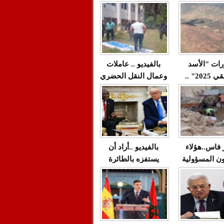
"مولات 88 غرزة"
صادمة وملتمس
 حميد طولست
لا(فيديو)
"الوجهاء"؟/ صمت
 تزداد فيه
وزارة الداخلية؟/أين
 العنف ضد
الوزير التوفيق؟(فيديو)
غيب فيه أحيانًا
لعدالة في
رات "الأسد
بالفيديو .. عاملات
م...
الإفريقي 2025" ..
وعمال النقل الحضري
قاذفة النووية
بفاس يعبرون عن
يب مع ثماني
ارتياحهم بعد إنهاء عقد
مقاتلات من نوع F-16
شركة "سيتي باص"
للقوات الجوية
ية المغربية
ر فاس..هؤلاء
بالفيديو ..أراد أن
ن المسؤولية
يستفزه بالطائرة
ي العمارات
القطرية لكن ترامب
ائية مفتوحة
فضحه أمام العالم
بالحجة والدليل