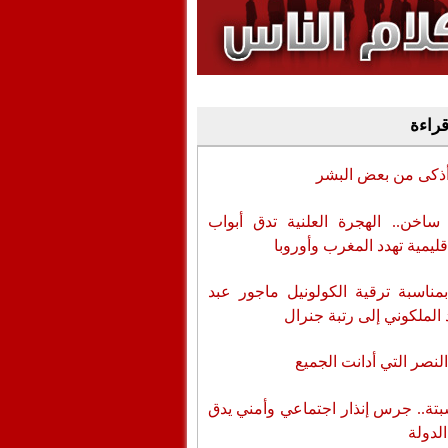
وفيديو
أن تطال المسؤولين
قراءة
أذكى من بعض البشر
اخن.. الهجرة العلنية تدق أبواب
قليمية تهدد المغرب وأوروبا
بمناسبة ترقية الكولونيل ماجور عبد
 الملكوني إلى رتبة جنرال
لنصر التي أدانت الجميع
تة.. جرس إنذار اجتماعي وأمني يدق
الدولة