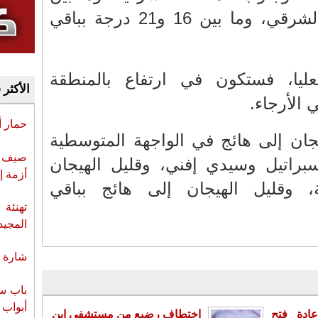
18 و24 درجة بالجنوب-الشرقي، وما بين 16 و21 درجة بباقي
عليا، فستكون في ارتفاع بالمنطقة
الأكثر 
الأرجاء.
حمار 
جان إلى هائج في الواجهة المتوسطية
صيف س
سبراتيل وسيدي إفني، وقليل الهيجان
أزمة إ
ة، وقليل الهيجان إلى هائج بباقي
تهنئة 
المجيد
شارة ا
باب سب
أبواب 
ادة فتح
اختطاف رضيع من مستشفى ابن