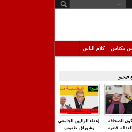
س مكناس
كلام الناس
فيديو
كون الصحافة
إعفاء الواليين الجامعي
للعدالة..قضية
وشوراق..طقوس