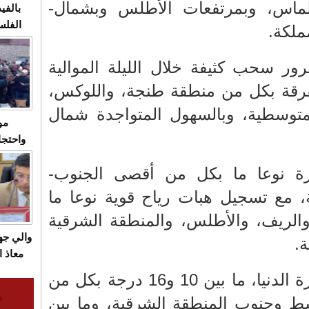
ماس، وبمرتفعات الأطلس وبشمال-
بالفيد
الفلس
ملكة.
ويهاجم
قاسية
ور سحب كثيفة خلال الليلة الموالية
قة بكل من منطقة طنجة، واللوكس،
متوسطية، وبالسهول المتواجدة شمال
مو
واحتجا
الأسبو
رة نوعا ما بكل من أقصى الجنوب-
الصام
بـ"الص
 مع تسجيل هبات رياح قوية نوعا ما
يرد با
والريف، والأطلس، والمنطقة الشرقية
والي ج
.
معاذ ا
معانا
وستتراواح درجات الحرارة الدنيا، ما بين 10 و16 درجة بكل من
والعم
سط وجنوب المنطقة الشرقية، وما بين
سيتي 