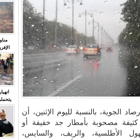
متابعة
مثا
في زمن
حالات
النساء وي
صدى ا
مناو
ردهات ال
شاهد ال
في تدر
تابعة 
الملك
انهيا
يتحملو
ومآس
رصاد الجوية، بالنسبة لليوم الإثنين، أن
العشو
يفة مصحوبة بأمطار جد خفيفة أو
ل الأطلسية، والريف، والسايس،